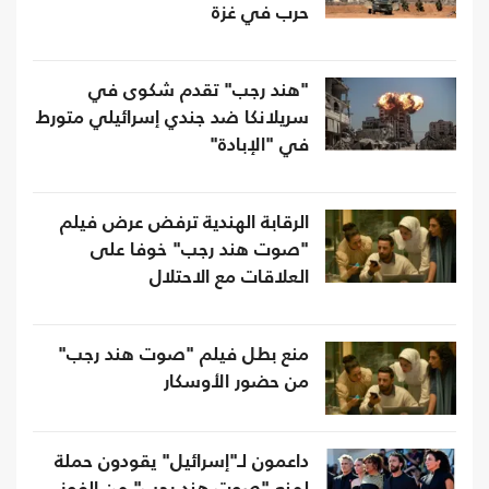
حرب في غزة
"هند رجب" تقدم شكوى في
سريلانكا ضد جندي إسرائيلي متورط
في "الإبادة"
الرقابة الهندية ترفض عرض فيلم
"صوت هند رجب" خوفا على
العلاقات مع الاحتلال
منع بطل فيلم "صوت هند رجب"
من حضور الأوسكار
داعمون لـ"إسرائيل" يقودون حملة