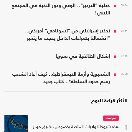
09:04
خطبة "الدردير".. الوعي ودور النخبة في المجتمع
الليبي!
08:34
تحذير إسرائيلي من "تسونامي" أمريكي..
"انشغالنا بصراعات الداخل يحجب ما يتغير
بواشنطن"
07:35
إشكال الطائفية في سوريا
06:50
الشعبوية وأزمة الديمقراطية.. كيف أعاد الشعب
رسم حدود السلطة؟.. كتاب جديد
الأكثر قراءة اليوم
سياسة
1
هذه شروط الولايات المتحدة بخصوص مضيق هرمز..