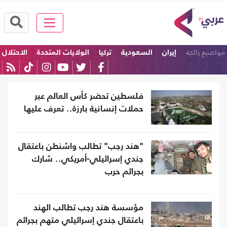
مواضيع رائجة
إيران
السعودية
تركيا
الولايات المتحدة
الاحتلال
باكستان
فلسطين تحضر كأس العالم عبر
حملات إنسانية بارزة.. تعرف عليها
"هند رجب" تطالب واشنطن باعتقال
جندي إسرائيلي-أمريكي.. شارك
بجرائم حرب
مؤسسة هند رجب تطالب الهند
باعتقال جندي إسرائيلي متهم بجرائم