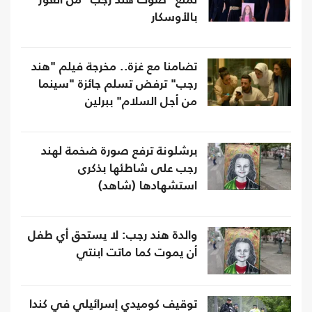
لمنع "صوت هند رجب" من الفوز
بالأوسكار
تضامنا مع غزة.. مخرجة فيلم "هند
رجب" ترفض تسلم جائزة "سينما
من أجل السلام" ببرلين
برشلونة ترفع صورة ضخمة لهند
رجب على شاطئها بذكرى
استشهادها (شاهد)
والدة هند رجب: لا يستحق أي طفل
أن يموت كما ماتت ابنتي
توقيف كوميدي إسرائيلي في كندا