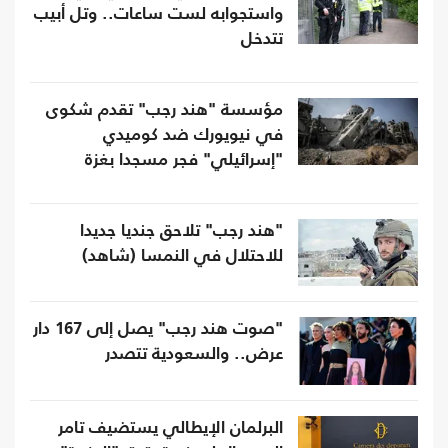
واستجوابه لست ساعات.. وتل أبيب
تتدخل
مؤسسة "هند رجب" تقدم شكوى
في نيويورك ضد كوميدي
"إسرائيلي" فجر مسجدا بغزة
"هند رجب" تلاحق جنديا جديدا
للاحتلال في النمسا (شاهد)
"صوت هند رجب" يصل إلى 167 دار
عرض.. والسعودية تتصدر
البرلمان الإيطالي يستضيف تامر