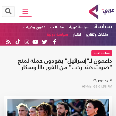
سياسة
سياسة عربية
مقابلات
حقوق وحريات
ملفات وتقارير
اختبار
سياسة دولية
سياسة دولية
داعمون لـ"إسرائيل" يقودون حملة لمنع
"صوت هند رجب" من الفوز بالأوسكار
لندن- عربي21
05-Mar-26
01:58 PM