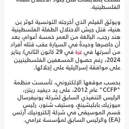
الفلسطينية.
ويوثق الفيلم الذي أخرجته التونسية كوثر بن
هنية، قتل جيش الاحتلال الطفلة الفلسطينية
هند رجب، البالغة من العمر خمسة أعوام، بعد
أن حاصرها وحيدةً في السيارة عقب قتله أفراد
من أسرتها في
في 29 كانون الثاني/ يناير
غزة
2024، رغم حصول المسعفين الفلسطينيين
على موافقة إسرائيلية على إجلائها.
بحسب موقعها الإلكتروني، تأسست منظمة
"CCFP" عام 2012، على يد ديفيد رينزر،
الرئيس التنفيذي السابق لشركة يونيفرسال
ميوزيك بابليشينغ، وستيف شنور، رئيس
قسم الموسيقى في شركة إلكترونيك آرتس
(EA) والرئيس السابق لمؤسسة غرامي.