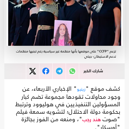
تزعم "CCFP" على موقعها بأنها منظمة غير سياسية رغم تبنيها منظمات
تدعم الاستيطان- جيتي
شارك الخبر
كشف موقع "
" الإخباري الأربعاء، عن
زيتيو
وجود محاولات تقودها مجموعة تضم كبار
المسؤولين التنفيذيين في هوليوود وترتبط
بحكومة دولة الاحتلال؛ لتشويه سمعة فيلم
"صوت
"، ومنعه من الفوز بجائزة
هند رجب
"أوسكار".