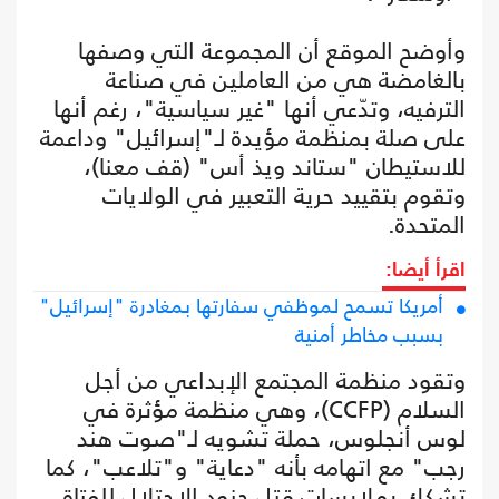
وأوضح الموقع أن المجموعة التي وصفها
بالغامضة هي من العاملين في صناعة
الترفيه، وتدّعي أنها "غير سياسية"، رغم أنها
على صلة بمنظمة مؤيدة لـ"إسرائيل" وداعمة
للاستيطان "ستاند ويذ أس" (قف معنا)،
وتقوم بتقييد حرية التعبير في الولايات
المتحدة.
اقرأ أيضا:
أمريكا تسمح لموظفي سفارتها بمغادرة "إسرائيل"
بسبب مخاطر أمنية
وتقود منظمة المجتمع الإبداعي من أجل
السلام (CCFP)، وهي منظمة مؤثرة في
لوس أنجلوس، حملة تشويه لـ"صوت هند
رجب" مع اتهامه بأنه "دعاية" و"تلاعب"، كما
تشكك بملابسات قتل جنود الاحتلال للفتاة