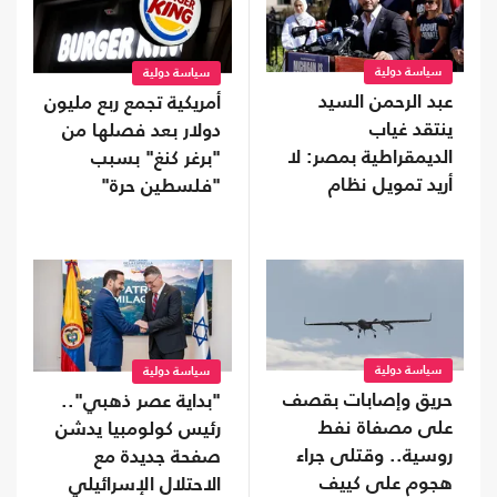
سياسة دولية
سياسة دولية
عبد الرحمن السيد
أمريكية تجمع ربع مليون
ينتقد غياب
دولار بعد فصلها من
الديمقراطية بمصر: لا
"برغر كنغ" بسبب
أريد تمويل نظام
"فلسطين حرة"
يفرض "قبضة خانقة"
على شعبه
سياسة دولية
سياسة دولية
حريق وإصابات بقصف
"بداية عصر ذهبي"..
على مصفاة نفط
رئيس كولومبيا يدشن
روسية.. وقتلى جراء
صفحة جديدة مع
هجوم على كييف
الاحتلال الإسرائيلي