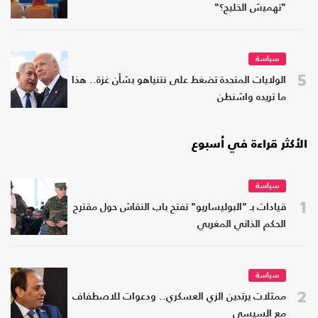
"تهميش الخليج؟"
سياسة
5
الولايات المتحدة تضغط على نتنياهو بشأن غزة.. هذا
ما تريده واشنطن
الأكثر قراءة في أسبوع
سياسة
1
قيادات بـ "البوليساريو" تفتح باب النقاش حول مقترح
الحكم الذاتي المغربي
سياسة
2
ممثلات يرتدين الزي العسكري.. ودعوات للاصطفاف
مع السيسي