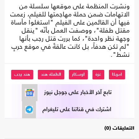
ونشرت المنظمة على موقعها سلسلة من
الاتهامات ضمن حملة مهاجمتها للفيلم، زعمت
فيها أن القائمين على الفيلم "استغلوا مأساة
مقتل طفلة"، ووصفت العمل بأنّه "ينقل
وجهة نظر واحدة"، كما بررت قتل رجب بأنها
"لم تكن هدفاً، بل كانت عالقةً في موقع حربٍ
نشط".
امريكا
غزة
اوسكار
الطفلة هند
هند رجب
تابع آخر الأخبار على جوجل نيوز
اشترك في قناتنا على تليغرام
التعليقات (0)