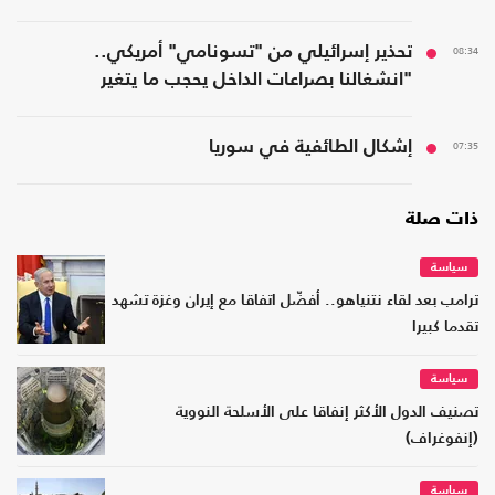
08:34
تحذير إسرائيلي من "تسونامي" أمريكي..
"انشغالنا بصراعات الداخل يحجب ما يتغير
بواشنطن"
07:35
إشكال الطائفية في سوريا
ذات صلة
سياسة
ترامب بعد لقاء نتنياهو.. أفضّل اتفاقا مع إيران وغزة تشهد
تقدما كبيرا
سياسة
تصنيف الدول الأكثر إنفاقا على الأسلحة النووية
(إنفوغراف)
سياسة