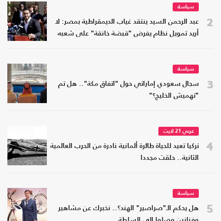
سياسة
2
عبد الرحمن السيد ينتقد غياب الديمقراطية بمصر: لا
أريد تمويل نظام يفرض "قبضة خانقة" على شعبه
سياسة
3
سجال سعودي إماراتي حول "اتفاق مكة".. هل تم
"تهميش الخليج؟"
عربي 21 لايت
4
تركيا تعيد للحياة طائرة ألمانية نادرة من الحرب العالمية
الثانية.. حلقت مجددا
سياسة
5
هل يحكم الـ"صراصير" الهند؟.. نخبرك عن مشاهير
وفنانين وصلوا إلى السلطة