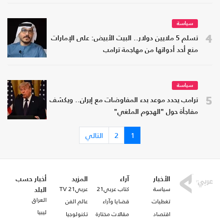
سياسة
4
تسلم 5 ملايين دولار.. البيت الأبيض: على الإمارات
منع أحد أدواتها من مهاجمة ترامب
سياسة
5
ترامب يحدد موعد بدء المفاوضات مع إيران.. ويكشف
مفاجأة حول "الهجوم الملغي"
1
2
التالي
الأخبار
آراء
المزيد
أخبار حسب
سياسة
كتاب عربي21
عربي21 TV
البلد
العراق
تغطيات
قضايا وآراء
عالم الفن
ليبيا
اقتصاد
مقالات مختارة
تكنولوجيا