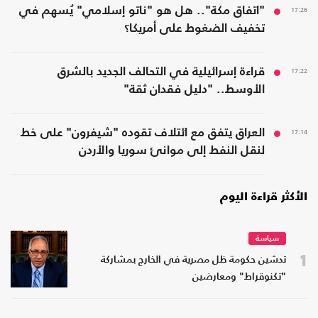
17:26
"اتفاق مكة".. هل هو "ناتو إسلامي" يُسهم في
تخفيف الضغوط على أمريكا؟
17:22
قراءة إسرائيلية في التحالف الجديد بالشرق
الأوسط.. "دليل فقدان ثقة"
17:14
العراق يتفق مع ائتلاف تقوده "شيفرون" على خط
لنقل النفط إلى موانئ سوريا والأردن
الأكثر قراءة اليوم
سياسة
1
تدشين حكومة ظل مصرية في الخارج بمشاركة
"تكنوقراط" ومعارضين