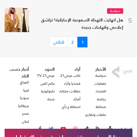
سياسة
5
هل انهارت التهدئة السعودية الإماراتية؟ تراشق
إعلامي واتهامات جديدة
1
2
التالي
الأخبار
آراء
المزيد
أخبار حسب
سياسة
كتاب عربي21
عربي21 TV
البلد
العراق
تغطيات
قضايا وآراء
عالم الفن
ليبيا
اقتصاد
مقالات مختارة
تكنولوجيا
سوريا
رياضة
أفكار
صحة
بريطانيا
صحافة
استطلاع رأي
مصر
ملفات وتقارير
لبنان
تابعنا على