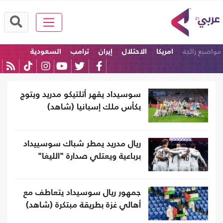
مواضيع رائجة
امريكا
الاحتلال
إيران
ترامب
السعودية
إسرائيل
سوسيداد يقهر أتلتيكو مدريد ويتوج
بكأس ملك إسبانيا (شاهد)
ريال مدريد يمطر شباك سوسييداد
برباعية ويعتلي صدارة "الليغا"
جمهور ريال سوسيداد يتعاطف مع
أهالي غزة بطريقة مبتكرة (شاهد)