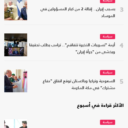
سياسة
3
بسبب إيران.. إقالة 2 من كبار المسؤولين في
الموساد
سياسة
4
أزمة "تسريبات الذخيرة تتفاقم".. ترامب يطلب تحقيقا
ويخشى من "جرأة إيران"
سياسة
5
السعودية وتركيا وباكستان توقع اتفاق "دفاع
مشترك" في مكة المكرمة
الأكثر قراءة في أسبوع
سياسة