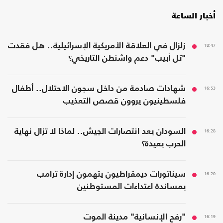
أخبار الساعة
18:47
زلزال في العلاقة الأمريكية الإسرائيلية.. هل فقدت
"تل أبيب" دعم واشنطن التاريخي؟
16:53
شهادات صادمة من داخل سجون الاحتلال.. أطفال
فلسطينيون يروون قصص التعذيب
16:28
السودان بعد انتصارات الجيش.. لماذا لا تزال نهاية
الحرب بعيدة؟
16:20
سيناتورات ديمقراطيون يتهمون إدارة ترامب
بمساندة اعتداءات المستوطنين
16:19
"رفح الإنسانية" مدينة الموت