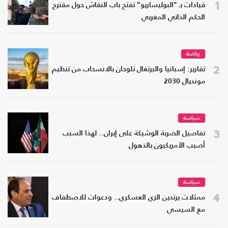
1
قيادات بـ "البوليساريو" تفتح باب النقاش حول مقترح
الحكم الذاتي المغربي
رياضة
2
تقارير: إسبانيا والبرتغال تلوحان بالانسحاب من تنظيم
مونديال 2030
سياسة
3
تفاصيل الضربة الوشيكة على إيران.. لهذا السبب
أصيب الأمريكيون بالذهول
سياسة
4
ممثلات يرتدين الزي العسكري.. ودعوات للاصطفاف
مع السيسي