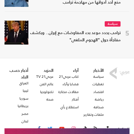
منع أحد أدواتها من مهاجمة ترامب
سياسة
5
ترامب يحدد موعد بدء المفاوضات مع إيران.. ويكشف
مفاجأة حول "الهجوم الملغي"
الأخبار
آراء
المزيد
أخبار حسب
سياسة
كتاب عربي21
عربي21 TV
البلد
العراق
تغطيات
قضايا وآراء
عالم الفن
ليبيا
اقتصاد
مقالات مختارة
تكنولوجيا
سوريا
رياضة
أفكار
صحة
بريطانيا
صحافة
استطلاع رأي
مصر
ملفات وتقارير
لبنان
تابعنا على