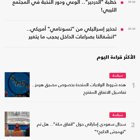
09:04
خطبة "الدردير".. الوعي ودور النخبة في المجتمع
الليبي!
08:34
تحذير إسرائيلي من "تسونامي" أمريكي..
"انشغالنا بصراعات الداخل يحجب ما يتغير
بواشنطن"
الأكثر قراءة اليوم
سياسة
1
هذه شروط الولايات المتحدة بخصوص مضيق هرمز..
تفاصيل الاتفاق المقترح
سياسة
2
سجال سعودي إماراتي حول "اتفاق مكة".. هل تم
"تهميش الخليج؟"