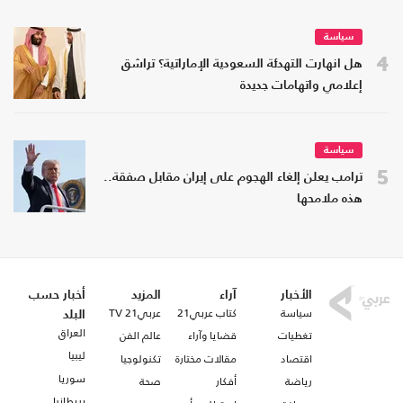
سياسة
4
هل انهارت التهدئة السعودية الإماراتية؟ تراشق
إعلامي واتهامات جديدة
سياسة
5
ترامب يعلن إلغاء الهجوم على إيران مقابل صفقة..
هذه ملامحها
الأخبار
آراء
المزيد
أخبار حسب
سياسة
كتاب عربي21
عربي21 TV
البلد
العراق
تغطيات
قضايا وآراء
عالم الفن
ليبيا
اقتصاد
مقالات مختارة
تكنولوجيا
سوريا
رياضة
أفكار
صحة
بريطانيا