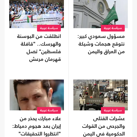
سياسة عربية
سياسة عربية
مسؤول سعودي كبير:
انطلقت من البوسنة
نتوقع هجمات وشيكة
والهرسك.. "قافلة
من العراق واليمن
فلسطين" تصل
قهرمان مرعش
سياسة عربية
سياسة عربية
عشرات القتلى
علاء مبارك يحذر من
والجرحى من القوات
إيران بعد هجوم دمياط:
الحكومية في اليمن
"انتظروا التحقيقات"