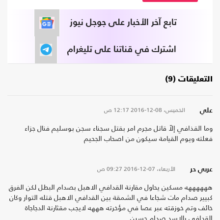
تابع آخر الأخبار على جوجل نيوز
اشترك في قناتنا على تليغرام
التعليقات (9)
الخميس، 08-12-2016
12:17 ص
علي
وما القذافي إلاّ قاتل مجرم امر بقتل سجناء سجن بوسليم فنال جزاء
فعلته ويوم القيامة سيكون من اصحاب الجحيم
الأربعاء، 07-12-2016
09:27 ص
عربي حر
ههههههه مسكين يحاول مقارنة القدافي الاهبل بصدام البطل لكن الفرق
كبيير صدام مات شجاعا في الشمقة بين القدافي الاهبل قتله التوار وكان
خائف وتم خوزقته عبر عصا في مؤخرته هههه لايجب مقثارنة الدجاجاة
القدافي بالاسد صدام حسين