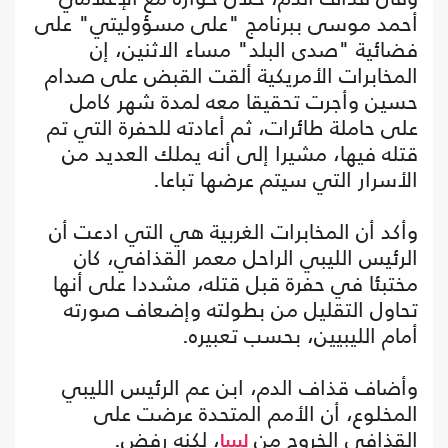
أحمد موسى ببرنامج "على مسؤوليتي" على
فضائية "صدى البلد" مساء الاثنين، إن
المخابرات الأمريكية ألقت القبض على صدام
حسين وأجرت تحقيقا معه لمدة شهر كامل
على حاملة طائرات، ثم أعادته للحفرة التي تم
قتله فيها، مشيرا إلى أنه يملك العديد من
الأسرار التي سيتم عرضها تباعا.
وأكد أن المخابرات الغربية هي التي ادعت أن
الرئيس الليبي الراحل معمر القذافي، كان
مختبئا في حفرة قبل قتله، مشددا على أنها
تحاول التقليل من بطولته وإضعاف صورته
أمام الليبيين، بحسب تعبيره.
وأضاف قذاف الدم، ابن عم الرئيس الليبي
المخلوع، أن الأمم المتحدة عرضت على
القذافي الخروج من
، لكنه رفض.
ليبيا