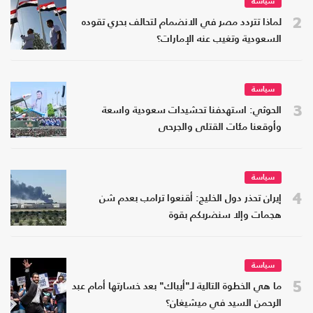
سياسة
2
لماذا تتردد مصر في الانضمام لتحالف بحري تقوده
السعودية وتغيب عنه الإمارات؟
سياسة
3
الحوثي: استهدفنا تحشيدات سعودية واسعة
وأوقعنا مئات القتلى والجرحى
سياسة
4
إيران تحذر دول الخليج: أقنعوا ترامب بعدم شن
هجمات وإلا سنضربكم بقوة
سياسة
5
ما هي الخطوة التالية لـ"أيباك" بعد خسارتها أمام عبد
الرحمن السيد في ميشيغان؟