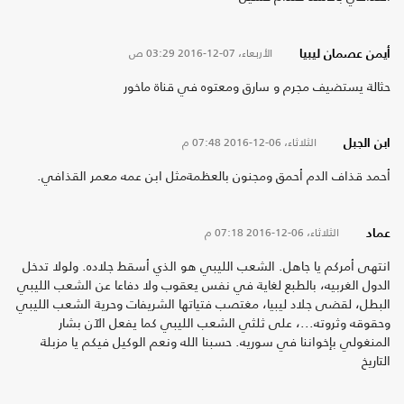
الأربعاء، 07-12-2016
03:29 ص
أيمن عصمان ليبيا
حثالة يستضيف مجرم و سارق ومعتوه في قناة ماخور
الثلاثاء، 06-12-2016
07:48 م
ابن الجبل
أحمد قذاف الدم أحمق ومجنون بالعظمةمثل ابن عمه معمر القذافي.
الثلاثاء، 06-12-2016
07:18 م
عماد
انتهى أمركم يا جاهل. الشعب الليبي هو الذي أسقط جلاده. ولولا تدخل
الدول الغربيه، بالطبع لغاية في نفس يعقوب ولا دفاعا عن الشعب الليبي
البطل، لقضى جلاد ليبيا، مغتصب فتياتها الشريفات وحرية الشعب الليبي
وحقوقه وثروته...، على ثلثي الشعب الليبي كما يفعل الآن بشار
المنغولي بإخواننا في سوريه. حسبنا الله ونعم الوكيل فيكم يا مزبلة
التاريخ