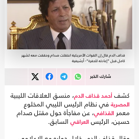
قذاف الدم قال إن القوات الأمريكية اعتقلت صدام وحققت معه لشهر
كامل قبل "إعادته للحفرة"- أرشيفية
شارك الخبر
كشف
، منسق العلاقات الليبية
أحمد قذاف الدم
في نظام الرئيس الليبي المخلوع
المصرية
معمر
، عن مفاجأة حول مقتل صدام
القذافي
حسين، الرئيس
السابق.
العراقي
وقال قذاف الدم، خلال حواره مع الإعلامي