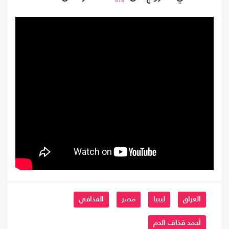
العراق
ليبيا
مصر
القذافي
أحمد قذاف الدم