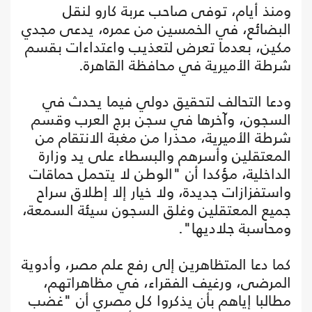
ومنذ أيام، توفى صاحب عربة كارو لنقل
البضائع، في الخمسين من عمره، يدعى مجدي
مكين، بعدما تعرض لتعذيب واعتداءات بقسم
شرطة الأميرية في محافظة القاهرة.
ودعا التحالف لتحقيق دولي فيما يحدث في
السجون، وآخرها في سجن برج العرب وقسم
شرطة الأميرية، محذرا من مغبة الانتقام من
المعتقلين وأسرهم والبسطاء على يد وزارة
الداخلية، مؤكدا أن "الوطن لا يتحمل حماقات
واستفزازات جديدة، ولا خيار إلا إطلاق سراح
جميع المعتقلين وغلق السجون سيئة السمعة،
ومحاسبة جلاديها".
كما دعا المتظاهرين إلى رفع علم مصر، وأدوية
المرضى، ورغيف الفقراء، في مظاهراتهم،
مطالبا إياهم بأن يذكروا كل مصري أن "غضب