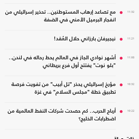
11:32
مع تصاعد إرهاب المستوطنين.. تحذير إسرائيلي من
انفجار البرميل الأمني في الضفة
11:21
نيجيرفان بارزاني حلال العُقد!
11:08
أشهر نوادي الجاز في العالم يحط رحاله في لندن..
"بلو نوت" يفتتح أول فرع بريطاني
10:32
مؤرخ إسرائيلي يحذر "تل أبيب" من تفويت فرصة
تطبيق خطة "مجلس السلام" في غزة
10:22
أرباح الحرب.. كم حصدت شركات النفط العالمية من
اضطرابات الخليج؟