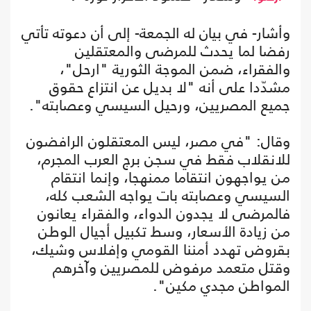
وأشار- في بيان له الجمعة- إلى أن دعوته تأتي
رفضا لما يحدث للمرضى والمعتقلين
والفقراء، ضمن الموجة الثورية "ارحل"،
مشدّدا على أنه "لا بديل عن انتزاع حقوق
جميع المصريين، ورحيل السيسي وعصابته".
وقال: "في مصر، ليس المعتقلون الرافضون
للانقلاب فقط في سجن برج العرب المجرم،
من يواجهون انتقاما ممنهجا، وإنما انتقام
السيسي وعصابته بات يواجه الشعب كله،
فالمرضى لا يجدون الدواء، والفقراء يعانون
من زيادة الأسعار، وسط تكبيل أجيال الوطن
بقروض تهدد أمننا القومي وإفلاس وشيك،
وقتل متعمد مرفوض للمصريين وآخرهم
المواطن مجدي مكين".