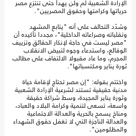
الإرادة الشعبية لم ولن يهدأ حتى تنتزع مصر
حرياتها وكرامتها وحقوق المصريين".
وشدّد التحالف على أنه "يتابع المشهد
وتقلباته وصراعاته الداخلية"، مجددا تأكيده أن
"مصر ليست في حاجة لإنكار الحقائق وتزييف
الوقائع، واستدعاء وجوه لتبيض الانقلاب
المجرم، وما عاد مقبولا الالتفاف على مطالب
ثورة يناير ومكتسباتها".
واختتم بقوله: "إن مصر تحتاج لإقامة حياة
مدنية حقيقية تستند لشرعية الإرادة الشعبية
وثورة يناير المجيدة، وسط شراكة حقيقة
واسعة، تسعى لتنمية وكرامة البلاد والعباد،
ومناخ يسمح بالحرية والعدالة الاجتماعية
والعدالة الناجزة التي لا تغفل حقوق الشهداء
والمظلومين".