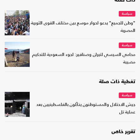
ذات صلة
سياسة
"وطن للجميع" يدعو لحوار موسع بين مختلف القوى الثورية
المصرية
سياسة
محامي السيسي لتيران وصنافير: لجوء السعودية للتحكيم
مصيبة
تغطية ذات صلة
سياسة
جيش الاحتلال والمستوطنون ينكّلون بالفلسطينيين بعد
عملية تل
تقرير خاص