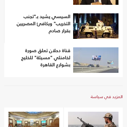
السيسي يشيد بـ"تجنب
التخريب" ويكافئ المصريين
بقرار صادم
قناة دحلان تعلق صورة
لخامنئي "مسيئة" للخليج
بشوارع القاهرة
المزيد في سياسة