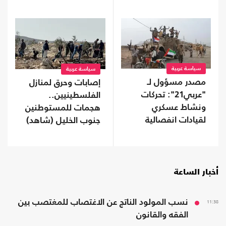
سياسة عربية
سياسة عربية
مصدر مسؤول لـ
إصابات وحرق لمنازل
"عربي21": تحركات
الفلسطينيين..
ونشاط عسكري
هجمات للمستوطنين
لقيادات انفصالية
جنوب الخليل (شاهد)
موالية للإمارات في
محافظة نفطية
أخبار الساعة
11:38
نسب المولود الناتج عن الاغتصاب للمغتصب بين
الفقه والقانون