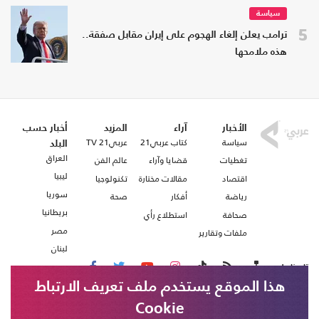
سياسة
5
ترامب يعلن إلغاء الهجوم على إيران مقابل صفقة..
هذه ملامحها
الأخبار
آراء
المزيد
أخبار حسب
سياسة
كتاب عربي21
عربي21 TV
البلد
العراق
تغطيات
قضايا وآراء
عالم الفن
ليبيا
اقتصاد
مقالات مختارة
تكنولوجيا
سوريا
رياضة
أفكار
صحة
بريطانيا
صحافة
استطلاع رأي
مصر
ملفات وتقارير
لبنان
تابعنا على
هذا الموقع يستخدم ملف تعريف الارتباط
Cookie
من نحن