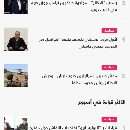
3
بسبب "الذخائر".. مواجهة حادة بين ترامب ووزير حربه
في كامب ديفيد
سياسة
4
لأول مرة.. بزشكيان يكشف طبيعة التواصل مع
المرشد مجتبى خامنئي
سياسة
5
مقتل جنديين إسرائيليين جنوب لبنان.. وجيش
الاحتلال يشن هجوما مكثفا
الأكثر قراءة في أسبوع
سياسة
1
قيادات بـ "البوليساريو" تفتح باب النقاش حول مقترح