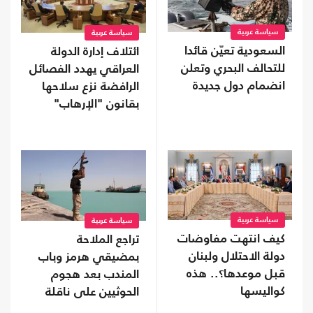
سياسة عربية
سياسة عربية
السعودية تعيّن قائدا
ائتلاف إدارة الدولة
للتحالف البحري وتعلن
العراقي يهدد الفصائل
انضمام دول جديدة
الرافضة نزع سلاحها
بقانون "الإرهاب"
سياسة عربية
سياسة عربية
كيف انتهت مفاوضات
تراجع الملاحة
دولة الاحتلال ولبنان
بمضيقي هرمز وباب
قبل موعدها؟.. هذه
المندب بعد هجوم
كواليسها
الحوثيين على ناقلة
سعودية