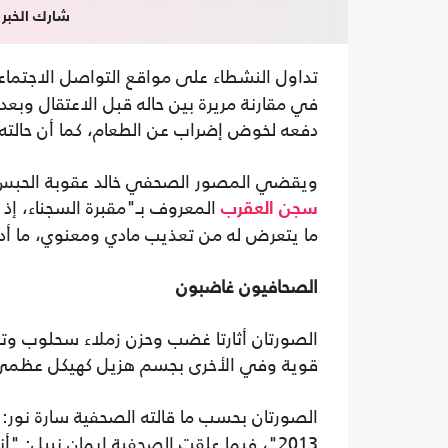
شارك الخبر
تداول النشطاء على مواقع التواصل الاجتماعي 
في مقارنة مريرة بين حاله قبل الاعتقال وبعد
دفعه لخوض إضراب عن الطعام، كما أن حالته ا
ويقضي المصور الصحفي خالد عقوبة الحبس في
سجن العقرب
ما يتعرض له من تعذيب مادي ومعنوي، ما أدى
الصحافيون غاضبون
الصورتان أثارتا غضب وحزن زملاء سحلوب وتع
قوية وفي الأخرى بجسم هزيل كهيكل عظمي
الصورتان بحسب ما قالته الصحفية سارة نور
2013"، فيما علقت الصحفية إيمان نبيل: "أنقذوا الصحفي الخلوق من الموت".