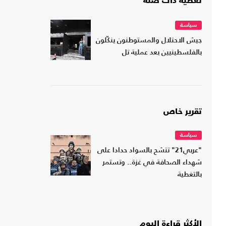
تغطية ذات صلة
سياسة
جيش الاحتلال والمستوطنون ينكّلون
بالفلسطينيين بعد عملية تل
تقرير خاص
سياسة
"عربي21" تتشح بالسواد حدادا على
شهداء الصحافة في غزة.. وتستمر
بالتغطية
الأكثر قراءة اليوم