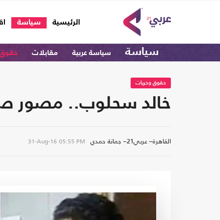
(current)
الرئيسية
سياسة
اق
سياسة
سياسة عربية
مقابلات
حقوق 
حقوق وحريات
خالد سحلوب.. مصور صح
القاهرة– عربي21– جمانة حمدي
31-Aug-16
05:55 PM