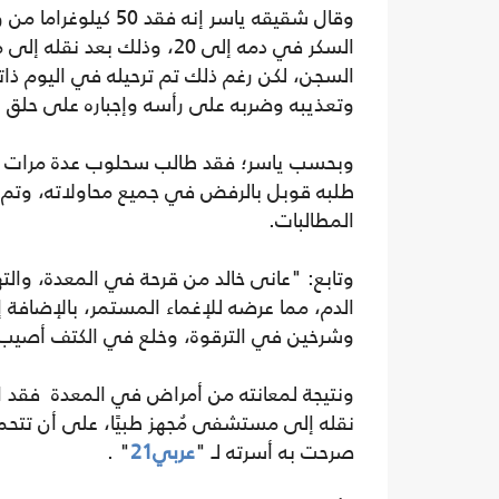
وقال شقيقه ياسر إن
السكر في دمه إلى 20، وذلك
السجن، لكن رغم ذلك تم ترحيله في اليوم ذات
وتعذيبه وضربه على رأسه وإجباره على حلق ش
وبحسب ياسر؛ فقد طالب سحلوب عدة مرات بنق
طلبه قوبل بالرفض في جميع محاولاته، وتم نق
المطالبات.
وتابع: "عانى خالد من قرحة في المعدة، و
الدم، مما عرضه للإغماء المستمر، بالإضاف
وشرخين في الترقوة، وخلع في الكتف أصيب ب
ونتيجة لمعانته من أمراض في المعدة فقد اح
نقله إلى مستشفى مُجهز طبيًا، على أن تتحمل
صرحت به أسرته لـ "
عربي21
" .