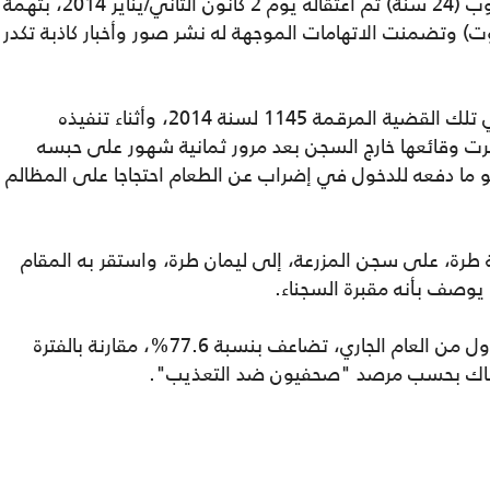
يذكر أن المصور خالد محمد عبد الرؤوف سحلوب (24 سنة) تم اعتقاله يوم 2 كانون الثاني/يناير 2014، بتهمة
ريوت) وتضمنت الاتهامات الموجهة له نشر صور وأخبار كاذبة تكدر
وقضت محكمة الجنايات بحبسه 3 سنوات في تلك القضية المرقمة 1145 لسنة 2014، وأثناء تنفيذه
جرت وقائعها خارج السجن بعد مرور ثمانية شهور على حبسه
حلوان) المرقمة 445 لسنة 2015، وهو ما دفعه للدخول في إضراب عن الطعام احتجاجا على المظالم
رة، على سجن المزرعة، إلى ليمان طرة، واستقر به المقام
يوصف بأنه مقبرة السجناء.
جدير بالذكر أن معدل الانتهاكات خلال الربع الأول من العام الجاري، تضاعف بنسبة 77.6%، مقارنة بالفترة