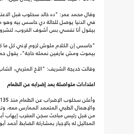
وقال محمد عمر: "ده خالد سحلوب قبل الاعت
في الدنيا يوصل للحالة دي حاسس بيه وهو م
بيقول أنا نفسي بس أشوف الغروب، لنشروا 
"حاسس إن الكلام ملوش لزوم لإني كل ما كتب
بيموت ومش عارفين نعمله حاجة"، يقول حمدي
وقالت خديجة الشريف: "الأخ المتربي، الشاب ا
اعتداءات متواصلة بعد إضرابه عن الطعام
والإهمال الطبي المتعمد الممارس معه، وتم 
من قبل رئيس مباحث سجن العقرب إيهاب أبو س
المحاليل له بالإجبار بمشاركة الضابط أحمد أبو 