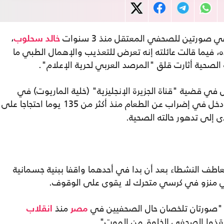
صورتين للصحفي المعتقل منذ 3 سنوات
،
خالد سحلوب
ه، فيما قالت عائلته إنه تعرض للتعذيب والإهمال الطبي ما
لصحية أثارت قلق "المرصد العربي لحرية الإعلام".
 قضية "قناة الجزيرة الإنجليزية" (خلية الماريوت) في
المعروف بـ"مقبرة السجناء، إذ دخل في إضراب عن الطعام منذ أكثر من 135 يوما احتجاجا على
 إلى تدهور حالته الصحية.
اطف النشطاء بعد أن بدا في أحدهما واقفا ببنية جسمانية
 منزو في كرسي متحرك لا يقوى على الوقوف.
: "صورتان تلخصان حال الصحفيين في
منذ
مصر
انقلاب