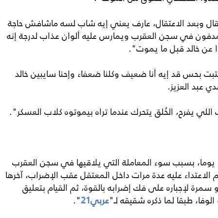
قال وبعد الاعتقال، عارف يعني إيه شاب لسه ماشافش حاجة
دفون في سجن العقرب ويمارس عليه ألوان عذاب لدرجة إنه
عن خالد قبل ما يموت".
ت بحس قد إيه أنا ضعيف وكلنا ضعفاء وإحنا سايبين خالد
 عبد العزيز.
للي يفرح، الخُلق يتحرك عندما تراه بيموتوه كلاب العسكر".
وأعلن سحلوب الإضراب عن الطعام منذ 135 يوما، بسبب سوء المعاملة التي يلاقيها في سجن العقرب
الاعتداء عليه عدة مرات داخل المعتقل عقب الإضراب، آخرها
مرة لإجباره على فك إضرابه بالقوة، ثم القيام بتعليق
الوفا، طبقا لما ذكره شقيقه لـ"
عربي21
".