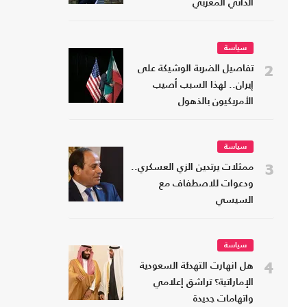
الذاتي المغربي
سياسة
2
تفاصيل الضربة الوشيكة على
إيران.. لهذا السبب أصيب
الأمريكيون بالذهول
سياسة
3
ممثلات يرتدين الزي العسكري..
ودعوات للاصطفاف مع
السيسي
سياسة
4
هل انهارت التهدئة السعودية
الإماراتية؟ تراشق إعلامي
واتهامات جديدة