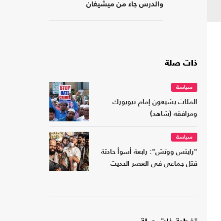
والدرس جاء من ميشيغان
ذات صلة
سياسة
المئات يشيعون إمام نيويورك
ومرافقه (شاهد)
سياسة
"رايتس ووتش": رابعة أسوأ حادثة
قتل جماعي في العصر الحديث