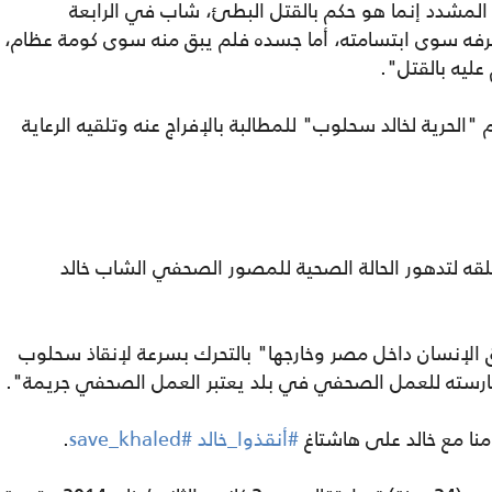
لمشدد إنما هو حكم بالقتل البطئ، شاب في الرابعة
رفه سوى ابتسامته، أما جسده فلم يبق منه سوى كومة عظام،
ليه بالقتل".
لحرية لخالد سحلوب" للمطالبة بالإفراج عنه وتلقيه الرعاية
قلقه لتدهور الحالة الصحية للمصور الصحفي الشاب خالد
الإنسان داخل مصر وخارجها" بالتحرك بسرعة لإنقاذ سحلوب
رسته للعمل الصحفي في بلد يعتبر العمل الصحفي جريمة".
منا مع خالد على هاشتاغ
#أنقذوا_خالد #save_khaled
.