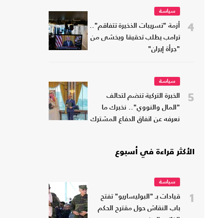
سياسة
4
أزمة "تسريبات الذخيرة تتفاقم"..
ترامب يطلب تحقيقا ويخشى من
"جرأة إيران"
سياسة
5
الخبرة التركية تنضم لتحالف
"المال والنووي".. نخبرك ما
نعرفه عن اتفاق الدفاع المشترك
الأكثر قراءة في أسبوع
سياسة
1
قيادات بـ "البوليساريو" تفتح
باب النقاش حول مقترح الحكم