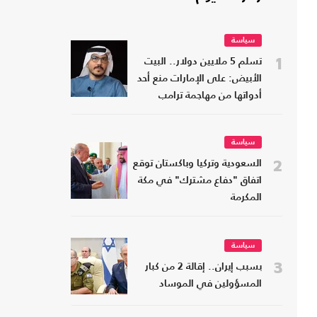
سياسة
1
تسلم 5 ملايين دولار.. البيت
الأبيض: على الإمارات منع أحد
أدواتها من مهاجمة ترامب
سياسة
2
السعودية وتركيا وباكستان توقع
اتفاق "دفاع مشترك" في مكة
المكرمة
سياسة
3
بسبب إيران.. إقالة 2 من كبار
المسؤولين في الموساد