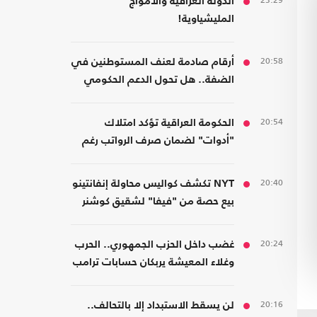
23:29
الدولة العراقية والأمواج
المليشياوية!
20:58
أرقام صادمة لعنف المستوطنين في
الضفة.. هل تحول الدعم الحكومي
إلى غطاء رسمي؟
20:54
الحكومة العراقية تؤكد امتلاك
"أدوات" لضمان صرف الرواتب رغم
الضغوط المالية
20:40
NYT تكشف كواليس محاولة إنفانتينو
بيع حصة من "فيفا" لشقيق كوشنر
20:24
غضب داخل الحزب الجمهوري.. الحرب
وغلاء المعيشة يربكان حسابات ترامب
20:16
لن يسقط الاستبداد إلا بالتحالف..