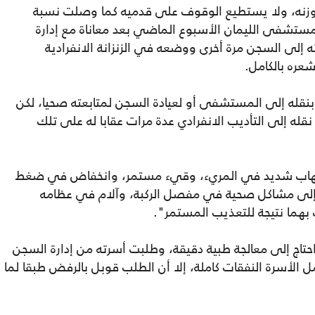
ه فقد 50 كيلوغراما من وزنه، ولا يستطيع الوقوف على قدميه كما وصلت نسبة
 بعد نقله إلى مستشفى الليمان الأسبوع الماضي بعد معاناة مع إدارة
ه إلى السجن مرة أخرى ووضعه في الزنزانة الانفرادية
عره بالكامل.
له إلى المستشفى أو لعيادة السجن لمتابعته صحيا، لكن
له إلى التأديب الانفرادي عدة مرات عقابا له على تلك
التهاب شديد في المريء، وقيء مستمر، وانخفاض في ضغط
ة إلى مشاكل صحية في مفصل الركبة، وآلام في عظامه
هما نتيجة للتعذيب المستمر".
تاج إلى معالجة طبية دقيقة، وطلبت أسرته من إدارة السجن
 الأسرة النفقات كاملة، إلا أن الطلب قوبل بالرفض طبقا لما