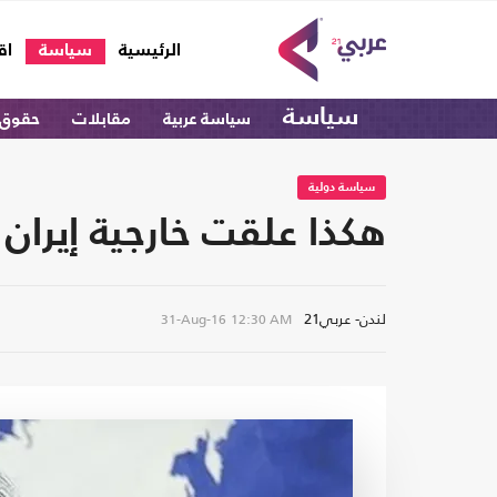
(current)
الرئيسية
سياسة
اق
سياسة
سياسة عربية
مقابلات
حقوق 
سياسة دولية
هكذا علقت خارجية إيران
لندن- عربي21
31-Aug-16
12:30 AM