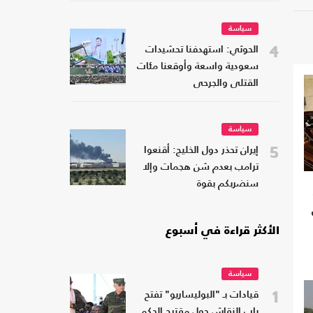
سياسة
4
الحوثي: استهدفنا تحشيدات
سعودية واسعة وأوقعنا مئات
القتلى والجرحى
سياسة
5
إيران تحذر دول الخليج: أقنعوا
ترامب بعدم شن هجمات وإلا
سنضربكم بقوة
الأكثر قراءة في أسبوع
سياسة
1
قيادات بـ "البوليساريو" تفتح
باب النقاش حول مقترح الحكم