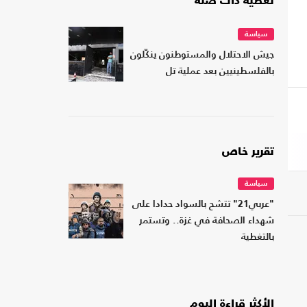
تغطية ذات صلة
سياسة
جيش الاحتلال والمستوطنون ينكّلون
بالفلسطينيين بعد عملية تل
تقرير خاص
سياسة
"عربي21" تتشح بالسواد حدادا على
شهداء الصحافة في غزة.. وتستمر
بالتغطية
الأكثر قراءة اليوم