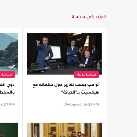
المزيد في سياسة
سياسة دولية
سياسة دو
ترامب يصف تقارير حول خلافاته مع
دوي انف
هيغسيث بـ"الخيانة"
والسلطا
9:21 PM
06-Aug-26
09:33 PM