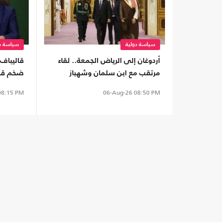
سياسة دولية
سياسة دو
أردوغان إلى الرياض الجمعة.. لقاء
قاليباف
مرتقب مع ابن سلمان وشهباز
ضخم قاد
شريف
8:15 PM
06-Aug-26
08:50 PM