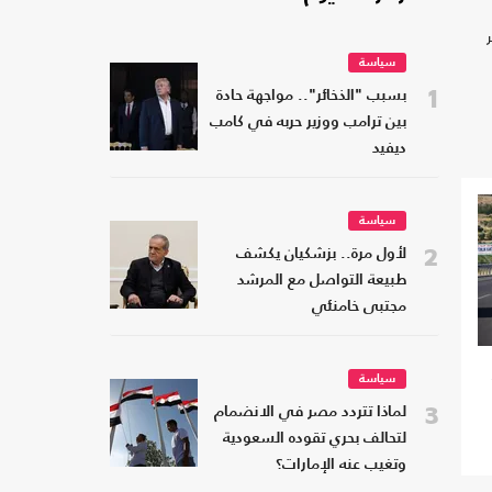
سياسة
1
بسبب "الذخائر".. مواجهة حادة
بين ترامب ووزير حربه في كامب
ديفيد
سياسة
2
لأول مرة.. بزشكيان يكشف
طبيعة التواصل مع المرشد
مجتبى خامنئي
سياسة
3
لماذا تتردد مصر في الانضمام
لتحالف بحري تقوده السعودية
وتغيب عنه الإمارات؟