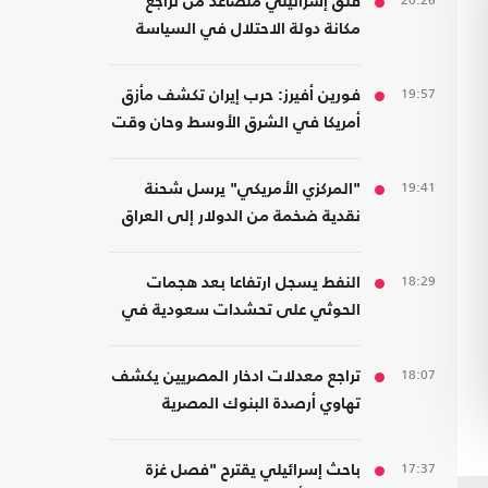
20:26
قلق إسرائيلي متصاعد من تراجع
مكانة دولة الاحتلال في السياسة
الأمريكية
19:57
فورين أفيرز: حرب إيران تكشف مأزق
أمريكا في الشرق الأوسط وحان وقت
الانسحاب
19:41
"المركزي الأمريكي" يرسل شحنة
نقدية ضخمة من الدولار إلى العراق
18:29
النفط يسجل ارتفاعا بعد هجمات
الحوثي على تحشدات سعودية في
اليمن
18:07
تراجع معدلات ادخار المصريين يكشف
تهاوي أرصدة البنوك المصرية
17:37
باحث إسرائيلي يقترح "فصل غزة