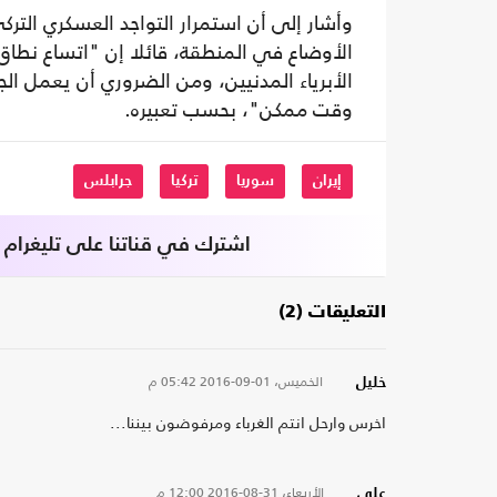
وأشار إلى أن استمرار التواجد العسكري الت
الأوضاع في المنطقة، قائلا إن "اتساع نطاق
الأبرياء المدنيين، ومن الضروري أن يعمل ا
وقت ممكن"، بحسب تعبيره.
إيران
سوريا
تركيا
جرابلس
اشترك في قناتنا على تليغرام
التعليقات (2)
الخميس، 01-09-2016
05:42 م
خليل
اخرس وارحل انتم الغرباء ومرفوضون بيننا...
الأربعاء، 31-08-2016
12:00 م
علي