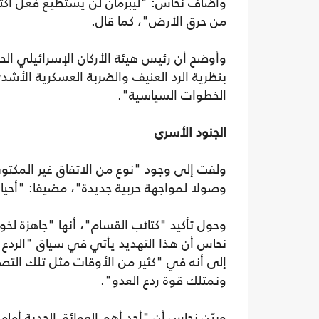
وأضاف نحاس: "ليبرمان لن يستطيع فعل أكثر
من حرق الأرض"، كما قال.
وأوضح أن رئيس هيئة الأركان الإسرائيلي الح
بنظرية الرد العنيف والضربة العسكرية الأشد
الخطوات السياسية".
الجنود الأسرى
ولفت إلى وجود "نوع من الاتفاق غير المكت
وصولا لمواجهة حربية جديدة"، مضيفا: "أحيا
وحول تأكيد "كتائب القسام"، أنها "جاهزة ل
نحاس أن هذا التهديد يأتي في سياق "الردع ال
إلى أنه في "كثير من الأوقات مثل تلك التصريح
ونمتلك قوة ردع العدو".
وبيّن نحاس أن "أحد أهم العوائق الجدية أما