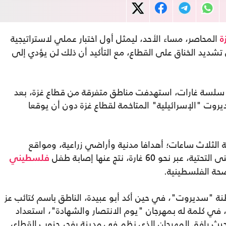
المحاصر، مساء الأحد، ليمثل أول اختبار عملي لاستراتيجية
ة
ي تشديد الخناق على القطاع، مع التأكيد أن ذلك لن يؤدي إلى
، سلسة غارات، استهدفت مناطق متفرقة من قطاع غزة، بعد
روت "الإسرائيلية" المتاخمة لقطاع غزة دون أن يوقعا
لثلاث ساعات؛ أهدافا مدنية وأراضي زراعية، ومواقع
6 غارة، نتج عنها إصابة طفل
فلسطيني
صحة الفلسطينية.
 "سديروت"، في حين أكد أبو عبيدة، الناطق باسم كتائب عز
 في كلمة له بمهرجان "يوم الانتصار والشهادة"، استعداد
ث رافق المهرجان الذي نظم في مدينة رفح، جنوب القطاع،