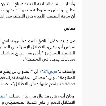
وأشارت القناة السابعة العبرية صباح الاثني
قطاع غزة على مستوطنة سديروت؛ يظهر تغيرا ف
أن موجة القصف الأخيرة هي الأعنف منذ انتهاء ا
حماس
من جانبه، حمَل الناطق باسم حماس، سامي 
سامي أبو زهري، الاحتلال الإسرائيلي المسؤ
التصعيد المفاجئ "يأتي في سياق مواصلة ال
معادلات جديدة في المنطقة".
وأضاف لـ"
عربي21
"؛ أن "العدوان لن يفلح 
المقاومة"، وأن "فصائل المقاومة تدرك حجم 
حماقة قد يقدم عليها جيش الاحتلال"، بحسب 
وكان أبو زهري قد قال في بيان وصلت "
عربي
الاحتلال للعدوان على شعبنا الفلسطيني وا