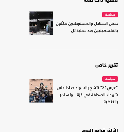
تغطية ذات صلة
سياسة
جيش الاحتلال والمستوطنون ينكّلون
بالفلسطينيين بعد عملية تل
تقرير خاص
سياسة
"عربي21" تتشح بالسواد حدادا على
شهداء الصحافة في غزة.. وتستمر
بالتغطية
الأكثر قراءة اليوم