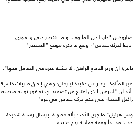
لصاروخين "خارجا عن المألوف، ولم يقتصر على رد فوري
 توسع ليضرب ما يزيد عن 50 هدفا تابعا لحركة حماس"، وفق ما ذكره موقع "المصدر"
س؛ أن وزير الدفاع الراهن، لا يشبه غيره في التعامل معها".
غير المألوف يعبر عن عقيدة ليبرمان؛ وهي إلحاق ضربات قاسية
د أن "ليبرمان الذي امتنع عن تصعيد لهجته فور توليه منصبه
سرائيل القضاء على حكم حركة حماس في غزة".
رئيل" ما جرى الأحد؛ بأنه محاولة لإرسال رسالة شديدة
جديد قد بدأ ومعه معادلة ردع جديدة.