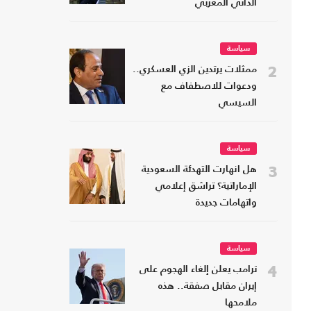
الذاتي المغربي
سياسة
2
ممثلات يرتدين الزي العسكري..
ودعوات للاصطفاف مع
السيسي
سياسة
3
هل انهارت التهدئة السعودية
الإماراتية؟ تراشق إعلامي
واتهامات جديدة
سياسة
4
ترامب يعلن إلغاء الهجوم على
إيران مقابل صفقة.. هذه
ملامحها