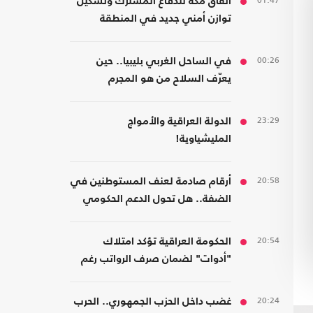
01:47
اتفاق مكة للدفاع المشترك وتشكيل
توازن أمني جديد في المنطقة
00:26
في الساحل الغربي بليبيا.. حين
يعرّف السلاح من هو المجرم
23:29
الدولة العراقية والأمواج
المليشياوية!
20:58
أرقام صادمة لعنف المستوطنين في
الضفة.. هل تحول الدعم الحكومي
إلى غطاء رسمي؟
20:54
الحكومة العراقية تؤكد امتلاك
"أدوات" لضمان صرف الرواتب رغم
الضغوط المالية
20:24
غضب داخل الحزب الجمهوري.. الحرب