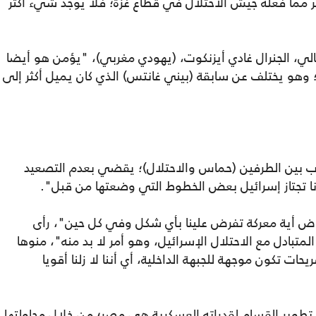
 مما فعله جيش الاحتلال في قطاع غزة؛ فلا يوجد شيء أكثر
الي، الجنرال غادي أيزنكوت، (يهودي مغربي)، "يؤمن هو أيضا
؛ وهو يختلف عن سابقة (بيني غانتس) الذي كان يميل أكثر إلى
وب بين الطرفين (حماس والاحتلال)؛ يقضي بعدم التصعيد
نا تجتاز إسرائيل بعض الخطوط التي وضعتها من قبل".
خوض أية معركة تفرض علينا بأي شكل وفي كل حين"، رأى
متبادل مع الاحتلال الإسرائيل، وهو أمر لا بد منه"، منوها
ات تكون موجهة للجبهة الداخلية، أي أننا لا زلنا أقويا
م تطوير القسام لقدراته العسكرية هي مصر؛ من خلال محاولتها