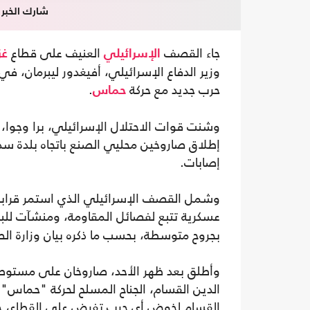
شارك الخبر
جاء القصف
العنيف على قطاع
الإسرائيلي
غز
وزير الدفاع الإسرائيلي، أفيغدور ليبرمان، ف
حرب جديد مع حركة
.
حماس
وشنت قوات الاحتلال الإسرائيلي، برا وجوا
إطلاق صاروخين محليي الصنع باتجاه بلدة سدي
إصابات.
وشمل القصف الإسرائيلي الذي استمر قرابة ا
عسكرية تتبع لفصائل المقاومة، ومنشآت للبنى التحتية، عبر نحو 0
بجروح متوسطة، بحسب ما ذكره بيان وزارة ال
وأطلق بعد ظهر الأحد، صاروخان على مستوطنة
الدين القسام، الجناح المسلح لحركة "حماس"،
القسام لخوض أي حرب تفرض على القطاع، حي