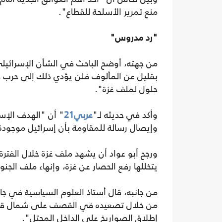
منع تمرير الأسلحة للقطاع".
"رد مدروس"
من جهته، أوضح الباحث في الشأن الإسرائيلي،
بقليل عن المألوف فلن يؤدي ذلك إلى حرب جد
حلول لملف غزة".
وأكد في حديثه لـ"
عربي21
" أن "الهدف الإس
وإيصال رسالة للمقاومة بأن إسرائيل موجودة
ورجح أبو عواد أن يشهد ملف غزة خلال الفترة ا
يتخللها رفع الحصار عن غزة، وإنهاء ملف الجن
من جانبه، قال أستاذ العلوم السياسية في جا
من خلال تصعيده في القصف على شمال قطاع 
إطلاق الصواريخ على الداخل المحتل".