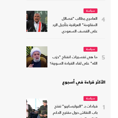
سياسة
4
العامري يطالب "فصائل
المقاومة" العراقية بتأجيل الرد
على القصف السعودي
سياسة
5
ما هي تفسيرات انفتاح "حزب
الله" على لقاء القيادة السورية؟
الأكثر قراءة في أسبوع
سياسة
1
قيادات بـ "البوليساريو" تفتح
باب النقاش حول مقترح الحكم