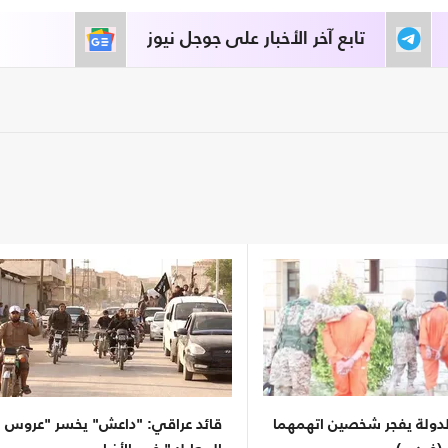
تابع آخر الأخبار على جوجل نيوز
لدولة يفجر شخصين اتهمهما
قائد عراقي: "داعش" يخسر "عروس