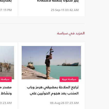
يثير شكوكا بحملته لاستعادة
بمحاربته
الموصل
7:15 PM
25-Sep-15
03:42 AM
المزيد في سياسة
سياسة عربية
سياسة عر
تراجع الملاحة بمضيقي هرمز وباب
المندب بعد هجوم الحوثيين على
ونشاط ع
ناقلة سعودية
موالية 
3:23 AM
06-Aug-26
07:23 AM