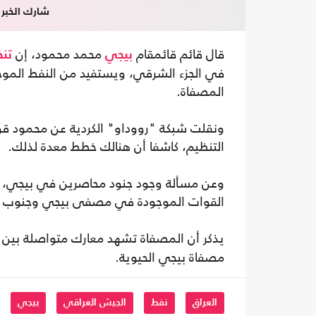
شارك الخبر
قال قائم قائمقام
محمد محمود، إن
بيجي
تنظ
في الجزء الشرقي، ويستفيد من النفط الموج
المصفاة.
ونقلت شبكة "رووداو" الكردية عن محمود قول
التنظيم، كاشفا أن هنالك خطط معدة لذلك.
وعن مسألة وجود جنود محاصرين في بيجي، قا
القوات الموجودة في مصفى بيجي وجنوب ال
يذكر أن المصفاة تشهد معارك متواصلة بين 
مصفاة بيجي الحيوية.
العراق
نفط
الجيش العراقي
بيجي