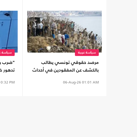
سياسة عربية
سياسة عر
مرصد حقوقي تونسي يطالب
"ضرب و
بالكشف عن المفقودين في أحداث
تدهور خ
"سبتة"
المعتقل
0:32 PM
06-Aug-26
01:01 AM