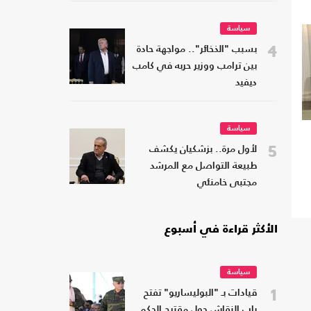
سياسة
4
بسبب "الذخائر".. مواجهة حادة
بين ترامب ووزير حربه في كامب
ديفيد
سياسة
5
لأول مرة.. بزشكيان يكشف
طبيعة التواصل مع المرشد
مجتبى خامنئي
الأكثر قراءة في أسبوع
سياسة
1
قيادات بـ "البوليساريو" تفتح
باب النقاش حول مقترح الحكم