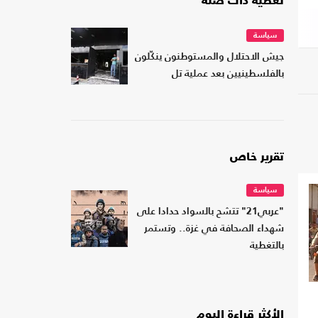
تغطية ذات صلة
سياسة
جيش الاحتلال والمستوطنون ينكّلون
بالفلسطينيين بعد عملية تل
تقرير خاص
سياسة
"عربي21" تتشح بالسواد حدادا على
شهداء الصحافة في غزة.. وتستمر
بالتغطية
الأكثر قراءة اليوم