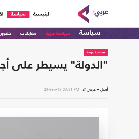
(current)
الرئيسية
سياسة
اق
سياسة
سياسة عربية
مقابلات
حقوق 
سياسة عربية
"الدولة" يسيطر على أجز
أربيل – عربي21
29-Sep-15
03:51 PM