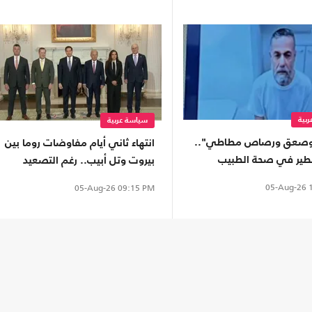
بية
سياسة عربية
صعق ورصاص مطاطي"..
انتهاء ثاني أيام مفاوضات روما بين
طير في صحة الطبيب
بيروت وتل أبيب.. رغم التصعيد
 حسام أبو صفية
بالجنوب
05-Aug-26
1
05-Aug-26
09:15 PM