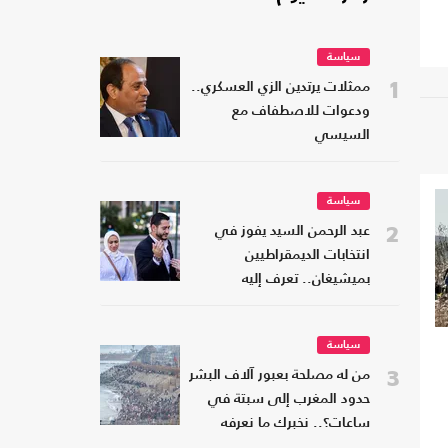
سياسة
1
ممثلات يرتدين الزي العسكري..
ودعوات للاصطفاف مع
السيسي
سياسة
2
عبد الرحمن السيد يفوز في
انتخابات الديمقراطيين
بميشيغان.. تعرف إليه
سياسة
3
من له مصلحة بعبور آلاف البشر
حدود المغرب إلى سبتة في
ساعات؟.. نخبرك ما نعرفه