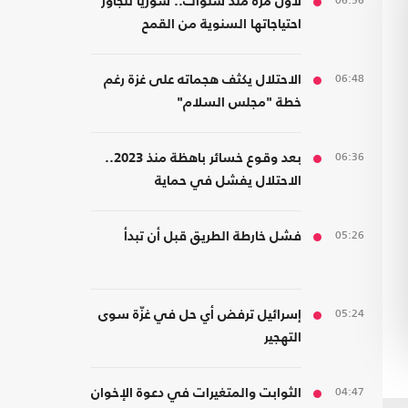
06:56
لأول مرة منذ سنوات.. سوريا تتجاوز
احتياجاتها السنوية من القمح
06:48
الاحتلال يكثف هجماته على غزة رغم
خطة "مجلس السلام"
06:36
بعد وقوع خسائر باهظة منذ 2023..
الاحتلال يفشل في حماية
مستوطنيه من خطر الصواريخ
05:26
فشل خارطة الطريق قبل أن تبدأ
05:24
إسرائيل ترفض أي حل في غزّة سوى
التهجير
04:47
الثوابت والمتغيرات في دعوة الإخوان