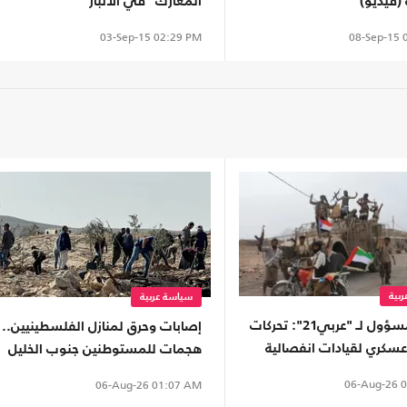
 (فيديو)
المعارك" في الأنبار
08-Sep-15
0
03-Sep-15
02:29 PM
بية
سياسة عربية
مصدر مسؤول لـ "عربي21": تحركات
إصابات وحرق لمنازل الفلسطينيين..
سكري لقيادات انفصالية
هجمات للمستوطنين جنوب الخليل
للإمارات في محافظة نفطية
(شاهد)
06-Aug-26
0
06-Aug-26
01:07 AM