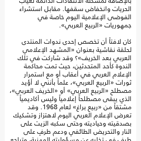
بالإضافة لمشكلة الانتقادات الدائمة لغياب
الحريات وانخفاض سقفها. مقابل استشراء
الفوضى الإعلامية اليوم خاصة في
جمهوريات «الربيع العربي».
كان لافتاً أن تخصص إحدى ندوات المنتدى
لحلقة نقاشية بعنوان «المشهد الإعلامي
العربي بعد الخريف»؟ وقد شاركت في تلك
الندوة كأحد المتحدثين، حيث تمت محاكمة
الإعلام العربي في أعقاب أو مع استمرار
ثورات «الربيع العربي»، علماً بأنني لا أؤيد
مصطلح «الربيع العربي» أو «الخريف العربي»،
الذي يبقى مصطلحاً إعلامياً وليس أكاديمياً
مشتقاً من «ربيع براغ» لعام 1968. وقد
تعرض الإعلام العربي اليوم لاهتزاز وتشكيك
بصدقيته وحياديته وحتى سكبه الزيت على
النار والتحريض الطائفي ودعم طرفٍ على
طرفٍ في تخليه عن مسؤوليته المهنية، وتراجع