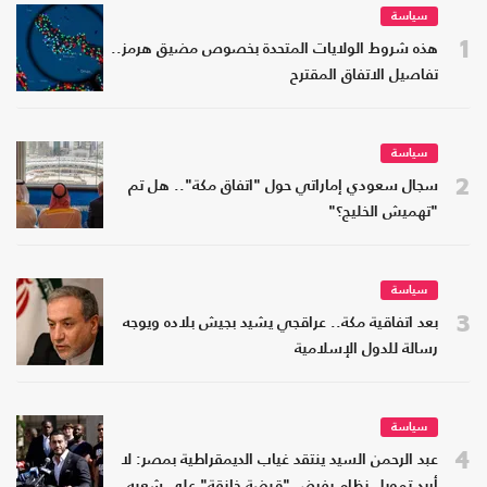
سياسة
1
هذه شروط الولايات المتحدة بخصوص مضيق هرمز..
تفاصيل الاتفاق المقترح
سياسة
2
سجال سعودي إماراتي حول "اتفاق مكة".. هل تم
"تهميش الخليج؟"
سياسة
3
بعد اتفاقية مكة.. عراقجي يشيد بجيش بلاده ويوجه
رسالة للدول الإسلامية
سياسة
4
عبد الرحمن السيد ينتقد غياب الديمقراطية بمصر: لا
أريد تمويل نظام يفرض "قبضة خانقة" على شعبه