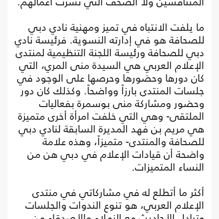
المتنافسين ولا الصحف التي نشرت أعمالهم.
ما يلفت الانتباه في تميز ومهنية نادي دبي
للصحافة هو في إدارته النسوية. فرئيسة نادي
دبي للصحافة ورئيسة اللجنة التنظيمية لمنتدى
الإعلام العربي هي السيدة منى المري، التي
كان دورها وحضورها وحرصها على الوجود في
جلسات المنتدى بارزاً وواضحاً. وكذلك كان دور
وحضور ومشاركة منى بوسمرة بفعاليات
الملتقى- وهي التي خلفت امرأة أخرى متميزة
هي مريم بن فهد المديرة السابقة لنادي دبي
للصحافة والمنتدى- متميزاً، وهذه علامة
واضحة أن قيادات الإعلام في دبي هن من
النساء المتميزات.
أكثر ما أتطلع له في مشاركاتي في منتدى
الإعلام العربي، هو تنوع الندوات والجلسات
وتبادل الأحاديث مع الزملاء والأصدقاء من