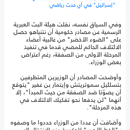
"إسرائيل" في أي حدث رياضي
وفي السياق نفسه، نقلت هيئة البث العبرية
الرسمية عن مصادر حكومية أن نتنياهو حصل
على "الضوء الأخضر" من غالبية أعضاء
الائتلاف الحاكم للمضي قدما في تنفيذ
المرحلة الأولى من الصفقة، رغم اعتراض
بعض الوزراء.
وأوضحت المصادر أن الوزيرين المتطرفين
بتسلئيل سموتريتش وإيتمار بن غفير "يتوقع
أن يصوّتا ضد الصفقة من حيث المبدأ"، إلا
أنهما "لن يدفعا نحو تفكيك الائتلاف في
هذه المرحلة".
وأضافت أن عددا من الوزراء حددوا ما وصفوه
بـ"الخط الأحمر" للحكومة عند الانتقال إلى