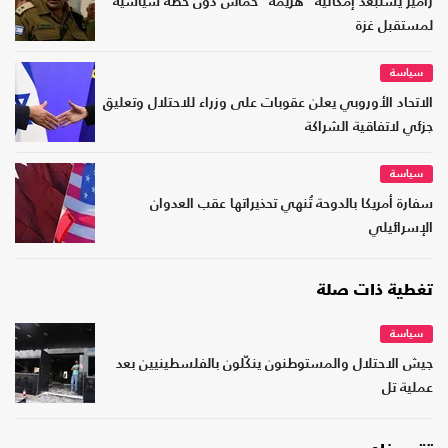
زامير يستبعد إمكانية "هزيمة" حماس دون خطة سياسية
لمستقبل غزة
سياسة
الاتحاد الأوروبي يعلن عقوبات على وزراء للاحتلال وتعليق
جزئي لاتفاقية الشراكة
سياسة
سفارة أمريكا بالدوحة تُنهي تحذيراتها عقب العدوان
الإسرائيلي
تغطية ذات صلة
سياسة
جيش الاحتلال والمستوطنون ينكّلون بالفلسطينيين بعد
عملية تل