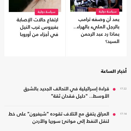
سياسة دولية
سياسة دولية
بعد أن وصفه ترامب
ارتفاع حالات الإصابة
بالرجل المليء بالهراء..
بفيروس غرب النيل
بماذا رد عبد الرحمن
في أجزاء من أوروبا
السيد؟
أخبار الساعة
17:22
قراءة إسرائيلية في التحالف الجديد بالشرق
الأوسط.. "دليل فقدان ثقة"
17:14
العراق يتفق مع ائتلاف تقوده "شيفرون" على خط
لنقل النفط إلى موانئ سوريا والأردن