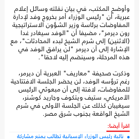
وأوضح المكتب، في بيان نقلته وسائل إعلام
عبرية، أن "رئيس الوزراء أمر بخروج وفد لإدارة
المفاوضات برئاسة وزير الشؤون الاستراتيجية
رون ديرمر"، مضيفا أن "الوفد سيغادر غدا
(الاثنين) إلى شرم الشيخ لبدء المحادثات"، مع
الإشارة إلى أن ديرمر "لن يرافق الوفد في
هذه المرحلة، وسينضم إليه لاحقا".
وذكرت صحيفة "معاريف" العبرية أن ديرمر،
رغم ترؤسه الوفد، لن يحضر الجلسة الافتتاحية
للمفاوضات، لافتة إلى أن مبعوثي الرئيس
الأمريكي، ستيف ويتكوف وجاريد كوشنر،
سيغيبان كذلك عن الجلسة الأولى في شرم
الشيخ الواقعة بجنوب شرق مصر.
اقرأ أيضا:
نائبة رئيس الوزراء الإسبانية تطالب بمنع مشاركة