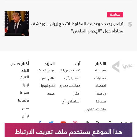
سياسة
5
ترامب يحدد موعد بدء المفاوضات مع إيران.. ويكشف
مفاجأة حول "الهجوم الملغي"
الأخبار
آراء
المزيد
أخبار حسب
سياسة
كتاب عربي21
عربي21 TV
البلد
العراق
تغطيات
قضايا وآراء
عالم الفن
ليبيا
اقتصاد
مقالات مختارة
تكنولوجيا
سوريا
رياضة
أفكار
صحة
بريطانيا
صحافة
استطلاع رأي
مصر
ملفات وتقارير
لبنان
تابعنا على
هذا الموقع يستخدم ملف تعريف الارتباط