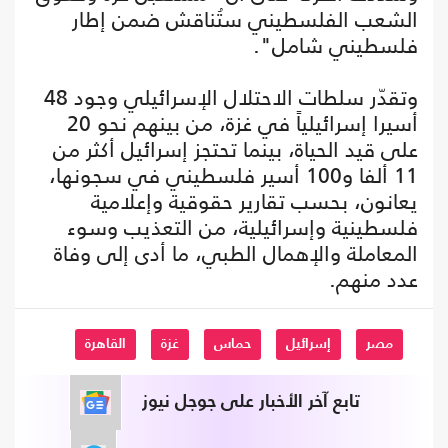
الشعب الفلسطيني ستُناقش ضمن إطار
فلسطيني شامل".
وتقدّر سلطات الاحتلال الإسرائيلي وجود 48
أسيرا إسرائيلياً في غزة، من بينهم نحو 20
على قيد الحياة، بينما تحتجز إسرائيل أكثر من
11 ألفا و100 أسير فلسطيني في سجونها،
يعانون، بحسب تقارير حقوقية وإعلامية
فلسطينية وإسرائيلية، من التعذيب وسوء
المعاملة والإهمال الطبي، ما أدى إلى وفاة
عدد منهم.
مصر
إسرائيل
حماس
غزة
القاهرة
تابع آخر الأخبار على جوجل نيوز