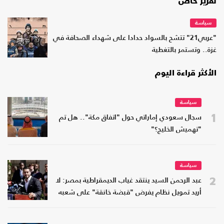
تقرير خاص
سياسة
"عربي21" تتشح بالسواد حدادا على شهداء الصحافة في
غزة.. وتستمر بالتغطية
الأكثر قراءة اليوم
سياسة
1
سجال سعودي إماراتي حول "اتفاق مكة".. هل تم
"تهميش الخليج؟"
سياسة
2
عبد الرحمن السيد ينتقد غياب الديمقراطية بمصر: لا
أريد تمويل نظام يفرض "قبضة خانقة" على شعبه