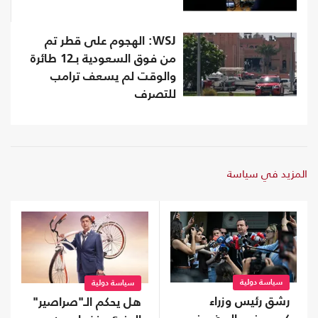
WSJ: الهجوم على قطر تم
من فوق السعودية بـ12 طائرة
والوقت لم يسعف ترامب
للتصرف
المزيد في سياسة
سياسة دولية
سياسة دولية
رشق رئيس وزراء
هل يحكم الـ"صراصير"