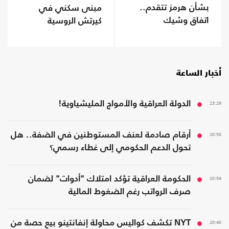
بشأن هرمز تتقدم..
مبنى سكني في
اتفاق وشيك
كيرتش الروسية
أخبار الساعة
23:29
الدولة العراقية والأمواج المليشياوية!
20:58
أرقام صادمة لعنف المستوطنين في الضفة.. هل
تحول الدعم الحكومي إلى غطاء رسمي؟
20:54
الحكومة العراقية تؤكد امتلاك "أدوات" لضمان
صرف الرواتب رغم الضغوط المالية
20:40
NYT تكشف كواليس محاولة إنفانتينو بيع حصة من