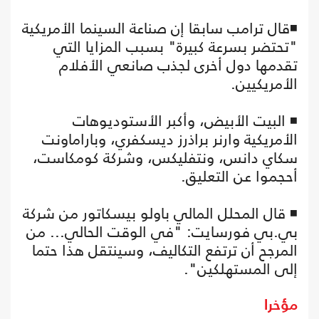
◾قال ترامب سابقا إن صناعة السينما الأمريكية
"تحتضر بسرعة كبيرة" بسبب المزايا التي
تقدمها دول أخرى لجذب صانعي الأفلام
الأمريكيين.
◾ البيت الأبيض، وأكبر الأستوديوهات
الأمريكية وارنر براذرز ديسكفري، وباراماونت
سكاي دانس، ونتفليكس، وشركة كومكاست،
أحجموا عن التعليق.
◾ قال المحلل المالي باولو بيسكاتور من شركة
بي.بي فورسايت: "في الوقت الحالي... من
المرجح أن ترتفع التكاليف، وسينتقل هذا حتما
إلى المستهلكين".
مؤخرا