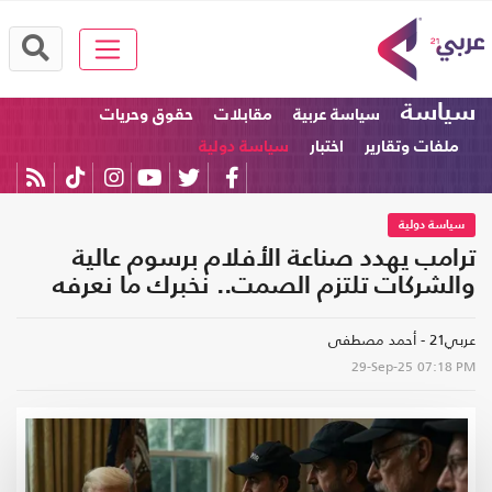
سياسة
سياسة عربية
مقابلات
حقوق وحريات
ملفات وتقارير
اختبار
سياسة دولية
سياسة دولية
ترامب يهدد صناعة الأفلام برسوم عالية
والشركات تلتزم الصمت.. نخبرك ما نعرفه
عربي21 - أحمد مصطفى
29-Sep-25
07:18 PM