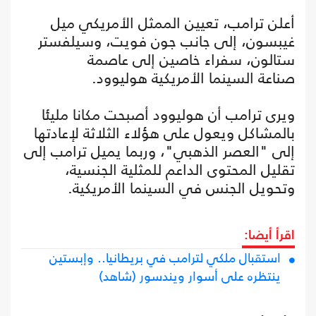
أعلن ترامب، تعيين الممثل الأمريكي ميل
غيبسون، إلى جانب جون فويت، وسيلفستر
ستالون، سفراء خاصين إلى عاصمة
صناعة السينما الأمريكية هوليوود.
ويرى ترامب أن هوليوود أصبحت مكانا مليئا
بالمشاكل ويعول على هؤلاء الثلاثة لإعادتها
إلى "العصر الذهبي"، وربما يميل ترامب إلى
تقليل المحتوى الداعم للمثلية الجنسية،
وتحويل الجنس في السينما الأمريكية.
اقرأ أيضا:
استقبال ملكي لترامب في بريطانيا.. وإبستين
ينتظره على أسوار ويندسور (شاهد)