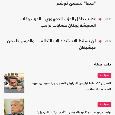
"فيفا" لشقيق كوشنر
20:24
غضب داخل الحزب الجمهوري.. الحرب وغلاء
المعيشة يربكان حسابات ترامب
20:16
لن يسقط الاستبداد إلا بالتحالف.. والدرس جاء من
ميشيغان
ذات صلة
سياسة
السجن 27 عاما لرئيس البرازيل السابق بولسونارو بتهمة
التخطيط لانقلاب
سياسة
ترامب يتوعد شيكاغو بالجيش.. "أحب رائحة الترحيل"