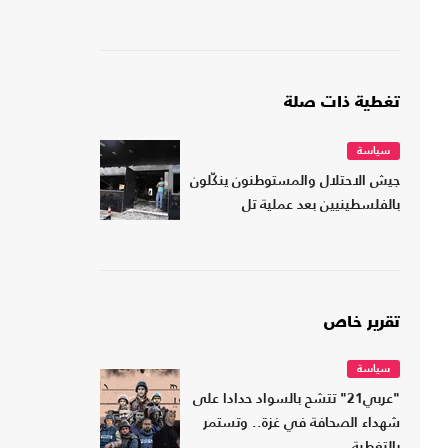
تغطية ذات صلة
سياسة
جيش الاحتلال والمستوطنون ينكّلون
بالفلسطينيين بعد عملية تل
تقرير خاص
سياسة
"عربي21" تتشح بالسواد حدادا على
شهداء الصحافة في غزة.. وتستمر
بالتغطية