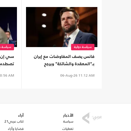
سياسة دولية
سياسة دو
فانس يصف المفاوضات مع إيران
سي إن إ
بـ"المعقدة والشائكة" ويرجح
تصطدم ب
استغراقها وقتا
تتمسك ب
0:56 AM
06-Aug-26
11:12 AM
التهديد
الأخبار
آراء
سياسة
كتاب عربي21
تغطيات
قضايا وآراء