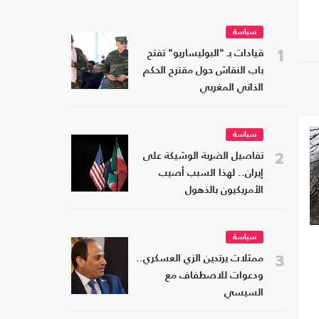
سياسة
1
قيادات بـ "البوليساريو" تفتح
باب النقاش حول مقترح الحكم
الذاتي المغربي
سياسة
2
تفاصيل الضربة الوشيكة على
إيران.. لهذا السبب أصيب
الأمريكيون بالذهول
سياسة
3
ممثلات يرتدين الزي العسكري..
ودعوات للاصطفاف مع
السيسي