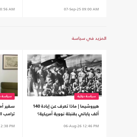
نخبرك ما
0:56 AM
07-Sep-25
09:00 AM
المزيد في سياسة
سياسة دولية
سياسة دو
هيروشيما | ماذا تعرف عن إبادة 140
سفير أم
ألف ياباني بقنبلة نووية أمريكية؟
ترامب ا
(تفاعلي)
مع إيران
2:38 PM
06-Aug-26
12:46 PM