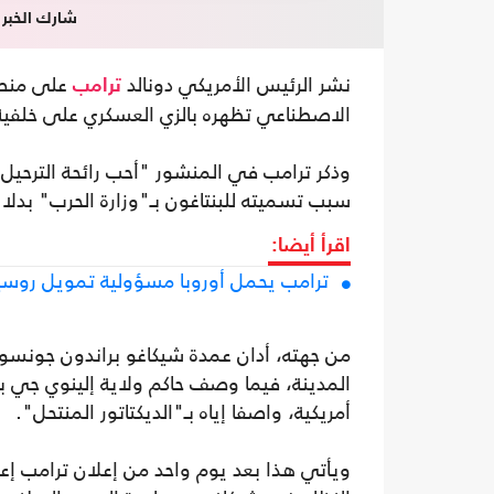
شارك الخبر
نشر الرئيس الأمريكي دونالد
على منصت
ترامب
الاصطناعي تظهره بالزي العسكري على خلفية
وذكر ترامب في المنشور "أحب رائحة الترحي
سبب تسميته للبنتاغون بـ"وزارة الحرب" بدلا م
اقرأ أيضا:
ترامب يحمل أوروبا مسؤولية تمويل روسي
من جهته، أدان عمدة شيكاغو براندون جونسون 
المدينة، فيما وصف حاكم ولاية إلينوي جي ب
أمريكية، واصفا إياه بـ"الديكتاتور المنتحل".
ويأتي هذا بعد يوم واحد من إعلان ترامب إعا