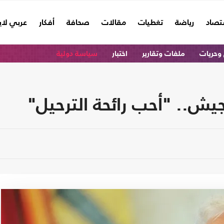
تصاد
رياضة
تغطيات
مقالات
صحافة
أفكار
عربي لا
وحريات
ملفات وتقارير
اختبار
سياسة دولية
يش.. "أحب رائحة الترحيل"