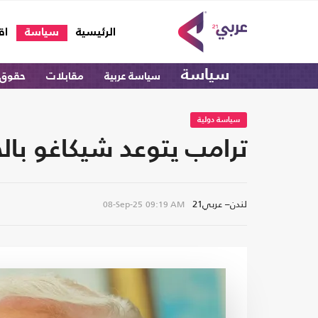
(current)
الرئيسية
سياسة
اق
سياسة
سياسة عربية
مقابلات
حقوق 
سياسة دولية
ترامب يتوعد شيكاغو بالج
لندن– عربي21
08-Sep-25
09:19 AM