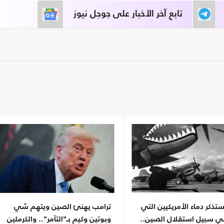
تابع آخر الأخبار على جوجل نيوز
تذكر دماء الأمريكيين التي
ترامب يهنئ الصين ويتهم شي
ي سبيل استقلال الصين..
وبوتين وكيم بـ"التآمر".. والكرملين