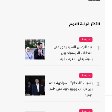
الأكثر قراءة اليوم
سياسة
1
عبد الرحمن السيد يفوز في
انتخابات الديمقراطيين
بميشيغان.. تعرف إليه
سياسة
2
بسبب "الذخائر".. مواجهة حادة
بين ترامب ووزير حربه في كامب
ديفيد
سياسة