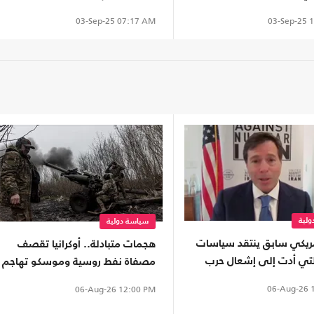
 لا تعرفه
يعلق
03-Sep-25
1
03-Sep-25
07:17 AM
لية
سياسة دولية
ريكي سابق ينتقد سياسات
هجمات متبادلة.. أوكرانيا تقصف
لتي أدت إلى إشعال حرب
مصفاة نفط روسية وموسكو تهاجم
محطة قطار
06-Aug-26
1
06-Aug-26
12:00 PM