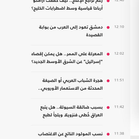
12:40
رغم تراجع الإنتاج.. كيف حققت أرامكو
أرباحا قياسية وسط اضطرابات الخليج؟
12:10
دمشق تعود إلى العرب من بوابة
القصيدة
12:02
المعركة على الممر.. هل يمكن إقصاء
"إسرائيل" عن الشرق الأوسط الجديد؟
11:51
هجرة الشباب العربي أو الصيغة
المحدثة من الاستعمار الأوروبي..
قراءة في كتاب
11:42
بسبب ضائقة السيولة.. هل يتبع
العراق خُطى فنزويلا ويلجأ لطبع
العملة رغم مخاطرها؟
11:38
نسب المولود الناتج عن الاغتصاب