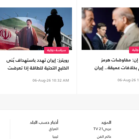
لية
سياسة دولية
ن: مفاوضات هرمز
رويترز: إيران تهدد باستهداف بُنى
خلافات عميقة.. إيران
الخليج التحتية للطاقة إذا تعرضت
النفوذ وترامب يواصل
لضربات جديدة
06-Aug-26
1
06-Aug-26
10:32 AM
المزيد
أخبار حسب البلد
عربي21 TV
العراق
عالم الفن
ليبيا