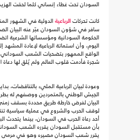
السودان تحت غطاء إنساني كلما لحقت الهزيم
كانت تحركات
الدولية في الشهور المنص
الرباعية
سافر في شؤون السودان عبّر عنه البيان الص
الحكومة السودانية ومؤسساتها الشرعية اتض
اليوم، وأن استماتة الرباعية لإعادة المشهد 
الواقع الممهور بتضحيات الشعب السوداني،
شجرة فأدمت قلوب العالم ولم يُلق لها دعاة الإ
وعودة لبيان الرباعية المليء بالتناقضات، بدا
الجيش الوطني بالمتمردين ووصفهم له بطرف 
البيان لفرض خارطة طريق محددة بسقف زمني
لوقف الحرب والشروع في عملية سياسية تنت
أحد رعاة الحرب في السودان، بينما يتحدث الب
بأن مستقبل السودان يقرره الشعب السودا
يقرر شعب السودان مصيره وهو في مرمى مس