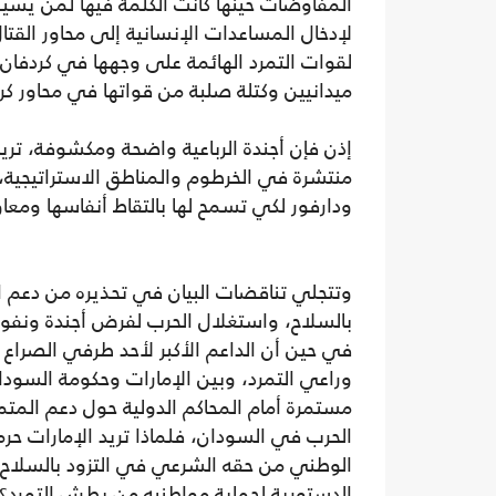
المفاوضات حينها كانت الكلمة فيها لمن يسيطر
لإدخال المساعدات الإنسانية إلى محاور القت
لقوات التمرد الهائمة على وجهها في كردفان 
ميدانيين وكتلة صلبة من قواتها في محاور كر
إذن فإن أجندة الرباعية واضحة ومكشوفة، تري
منتشرة في الخرطوم والمناطق الاستراتيجية، 
ودارفور لكي تسمح لها بالتقاط أنفاسها ومعاو
وتتجلي تناقضات البيان في تحذيره من دعم ال
بالسلاح، واستغلال الحرب لفرض أجندة ونفو
في حين أن الداعم الأكبر لأحد طرفي الصراع ه
وراعي التمرد، وبين الإمارات وحكومة السودان
مستمرة أمام المحاكم الدولية حول دعم المت
الحرب في السودان، فلماذا تريد الإمارات حر
الوطني من حقه الشرعي في التزود بالسلاح 
الدستورية لحماية مواطنيه من بطش التمرد؟