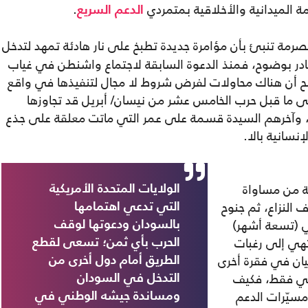
ة الميدانية والأخلاقية بمتمردي
.
الدعم السريع
رمة تنبئ بأن مؤامرة جديدة تطبخ على نار هادئة تمهد لتدخل
ادر بوضوح، فمنذ الدعوة السابقة لاجتماع واشنطن في غياب
ح أن هناك محاولات لفرض شروط لا مجال لتنفيذها في واقع
إلى ما قبل حرب الخامس عشر من نيسان/ أبريل قد تجاوزها
 وآخرهم السيدة قسمة على عمر التي ماتت معلقة على جذع
نسانية بالا.
ية من مساواة
الولايات المتحدة الأمريكية
النزاع، ثم جنوح
التي تدعي اهتمامها
 (تسعة أشهر)
بالسودان ودعوتها لوقف
هي إلى رغبات
الحرب بأي ثمن؛ تسعى لقطع
يان في فقرة أخرى
الطريق أمام دول أخرى من
ني فقط، فكيف
التدخل في السودان
يّرات الدعم
ومساندة جيشه الوطني في