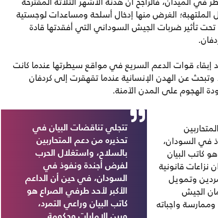
 في الميدان، فالراجح أن هدنة الأشهر الثلاثة المقترحة
ال الملتهبة؛ الغرض منها إدخال أسلحة ومساعدات لوجستية
تحت تأثير ضربات الجيش السوداني التي أفقدتها قادة
دفان.
د إبقاء قوات الدعم السريع في مواقع سيطرتها عندما كانت
وتبحث عن الهدن الإنسانية عندما تقهقرت إلى كردفان
دة الهجوم على المدن الآمنة.
متحاربين
تتجلي تناقضات البيان في
ذ في السودان،
تحذيره من دعم المتحاربين
و كاتب البيان
بالسلاح، واستغلال الحرب
 نزاعات قانونية
لفرض أجندة ونفوذ في
مردين وتمويل
السودان، في حين أن الداعم
مان الجيش
الأكبر لأحد طرفي الصراع هو
وممارسة واجباته
كاتب البيان وراعي التمرد،
وبين الإمارات وحكومة