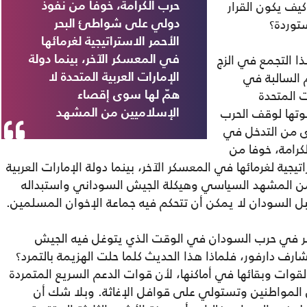
يف يكون القرار
حرب الكرامة، خوفا من نفوذ
توردة؟
دولي على شواطئ البحر
الأحمر الاستراتيجية لغرمائها
ا التجمع في الزج
في المعسكر الآخر، بينما دولة
 السالبة في
الإمارات العربية المتحدة لا
ت المتحدة
همّ لها سوى إقصاء
وتها لوقف الحرب
الإسلاميين من المشهد
ى من التدخل في
رامة، خوفا من
ية لغرمائها في المعسكر الآخر، بينما دولة الإمارات العربية
 من المشهد السياسي وهيكلة الجيش السوداني واستبداله
بل السودان لا يمكن أن تتحكم فيه جماعة الإخوان المسلمين.
نتصر في حرب السودان في الوقت الذي يتوغل فيه الجيش
ف دارفور، فلماذا هذا الحديث كلما حلت الهزيمة بالتمرد؟
قوات وبقائها في أماكنها، لأن قوات الدعم السريع المتمردة
زل المواطنين وتستولي على قوافل الإغاثة. وبلا شك أن