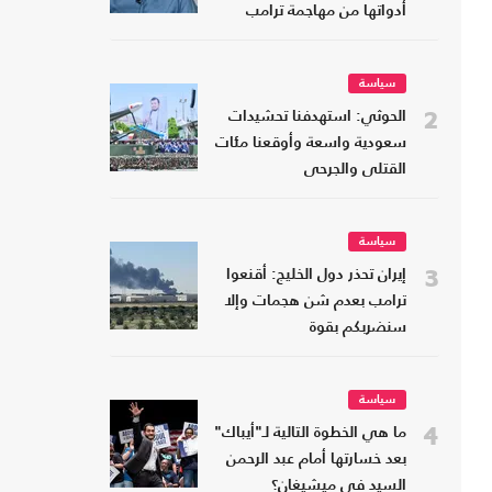
أدواتها من مهاجمة ترامب
سياسة
2
الحوثي: استهدفنا تحشيدات
سعودية واسعة وأوقعنا مئات
القتلى والجرحى
سياسة
3
إيران تحذر دول الخليج: أقنعوا
ترامب بعدم شن هجمات وإلا
سنضربكم بقوة
سياسة
4
ما هي الخطوة التالية لـ"أيباك"
بعد خسارتها أمام عبد الرحمن
السيد في ميشيغان؟