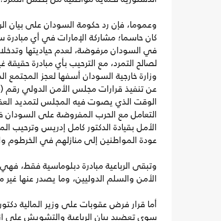
وعموما، فإن رد حكومة السودان على بيان الربا
كان حاسما؛ مشاركة الإمارات في أي مبادرة 
في السودان مرفوضة، لعدم حياديتها وتدخلات
لصالح التمرد، مع الترحيب بأي مبادرة حقيقة غي
وزارة خارجية السودان أسفها لعجز المجتمع ا
الوقت الذي يصوت فيه المجلس لتمديد العقو
التعامل مع الحرب المفروضة على السودان في
الأمل بقيادة الدكتور كامل إدريس وترحيب الم
عودة المواطنين إلى منازلهم في الخرطوم وال
وتبقى الرباعية مبادرة دبلوماسية فقط، فه
الأمن والسلم الدوليين، وما يصدر عنها غير مل
أما قرار فرض عقوبات على وزير المالية دكتور
سوى تعضيد بيان الرباعية والتشويش على ان