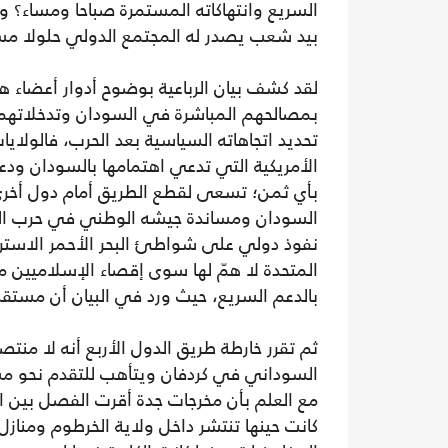
السريع وانتهاكاته المستمرة صباحا ومساء؟ وك
بيد شعب يصدر له المجتمع الدولي حلولا مس
لقد كشف بيان الرباعية بوضوح أدوار أعضاء هذ
بمصالحهم المباشرة في السودان وتدخلاتهم
تحديد اتجاهاته السياسية بعد الحرب، فالولايا
الأمريكية التي تدعي اهتمامها بالسودان ودع
بأي ثمن؛ تسعى لقطع الطريق أمام دول أخر
السودان ومساندة جيشه الوطني في حرب الك
نفوذ دولي على شواطئ البحر الأحمر الاستراتيج
المتحدة لا همّ لها سوى إقصاء الإسلاميين
بالدعم السريع، حيث ورد في البيان أن مستق
ثم تقرر خارطة طريق الدول الأربع أنه لا م
السوداني في كردفان ويتأهب للتقدم نحو مشار
مع العلم بأن مخرجات جدة أقرت الفصل بين ال
كانت حينها تنتشر داخل ولاية الخرطوم ومنا