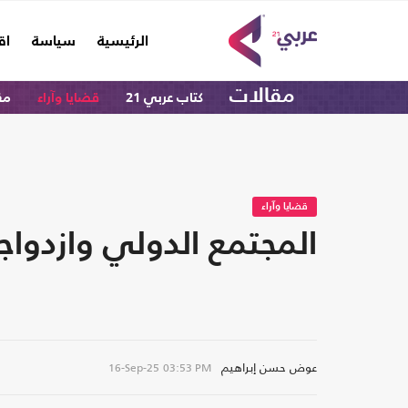
(current)
الرئيسية
سياسة
اق
مقالات
كتاب عربي 21
قضايا وآراء
مق
قضايا وآراء
المجتمع الدولي وازدواجي
عوض حسن إبراهيم
16-Sep-25
03:53 PM