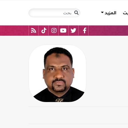
يت
المزيد