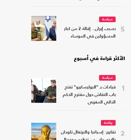
سياسة
5
بسبب إيران.. إقالة 2 من كبار
المسؤولين في الموساد
الأكثر قراءة في أسبوع
سياسة
1
قيادات بـ "البوليساريو" تفتح
باب النقاش حول مقترح الحكم
الذاتي المغربي
رياضة
2
تقارير: إسبانيا والبرتغال تلوحان
بالانسحاب من تنظيم مونديال