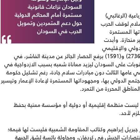
السودان نزاعات قانونية
عية (الرغائبي)
مستمرة أمام المحاكم الدولية
سلام لوقف الحرب
حول دعم المتمردين وتمويل
ها المستمرة
الحرب في السودان
ر منحازة. وأبدت
لدولي والإقليمي
عن تنفيذ قرارات مجلس الأمن الدولي رقم (2736) و(1591) برفع الحصار الجائر عن مدينة الفاشر، في
بات على السودان ليزيد معاناة شعبه بسبب الازدواجية في
 عامها الثالث دون مبادرات سلام جادة، رغم تشكيل حكومة
جتمع الدولي بها، ومجهوداتها المستمرة لإعادة الإعمار وتيسير
مناطق المحررة من التمرد.
ي ليست منظمة إقليمية أو دولية أو مؤسسة معنية بحفظ
زم لأحد.
 جبريل إبراهيم وكتائب المقاومة الشعبية فليست لها قيمة؛
تصارات الجيش في كردفان، ومحاولة بائسة لشق الجبهة