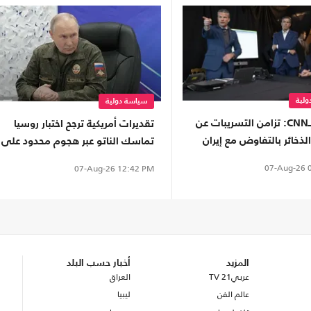
لية
سياسة دولية
مصادر لـCNN: تزامن التسريبات عن
تقديرات أمريكية ترجح اختبار روسيا
ذخائر بالتفاوض مع إيران
تماسك الناتو عبر هجوم محدود على
رامب
إحدى دوله
07-Aug-26
0
07-Aug-26
12:42 PM
المزيد
أخبار حسب البلد
عربي21 TV
العراق
عالم الفن
ليبيا