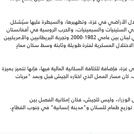
ال الأراضي في غزة، وتطهيرها، والسيطرة عليها سيُشكل
ي الستينيات والسبعينيات، والحرب الروسية في أفغانستان
في الثمانينيات، وبقاء الجيش الإسرائيلي في لبنان بين عامي 1982-2000 وتجربة البريطانيين والأمريكيين
لاحتلال العسكرية لفترة طويلة وثابتة وسط سكان معادٍ
ة، فإضافة للكثافة السكانية العالية فيها، فإنها تتميز بميزة
 كان مسار العمل الذي اختاره الجيش قبل وبعد "عربات
لوزراء، وليس للجيش، فكان إمكانية الفصل بين
ز توزيع طعام للسكان و"مدينة إنسانية" في جنوب القطاع،