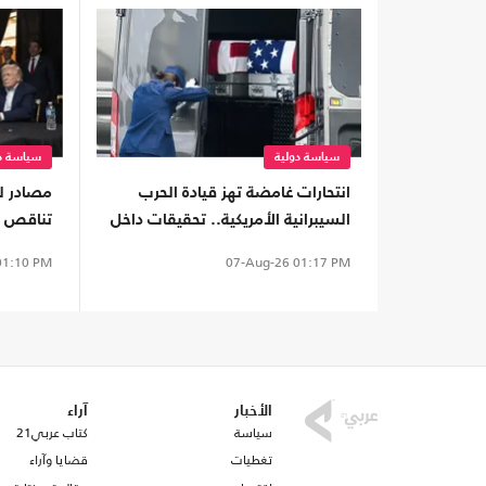
سياسة دولية
سياسة دو
انتحارات غامضة تهز قيادة الحرب
السيبرانية الأمريكية.. تحقيقات داخل
تناقص ال
أخطر وحدات البنتاغون
أغضب ت
1:10 PM
07-Aug-26
01:17 PM
الأخبار
آراء
سياسة
كتاب عربي21
تغطيات
قضايا وآراء