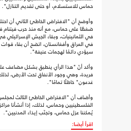
حماس للاستسلام، أو حتى تقديم التنازل".
وأوضح أن "الافتراض الخاطئ الثاني أن احتل
ضغطًا على حماس، مع أنه منذ حرب فيتنام ف
في العراق وأفغانستان، اتضح أن بقاء قوات ا
سيؤدي دائمًا لهجمات عنيفة".
وأكد أنّ "هذا الرأي ينطبق بشكل مضاعف على غز
فريدة، وهي وجود الأنفاق تحت الأرض، لذلك،
غدعون" خاطئًا تمامًا".
وأضاف أن "الافتراض الخاطئ الثالث لمجلس ا
الفلسطينيين وحماس، لذلك، إذا أنشأنا مراك
يُمكننا عزل حماس، وتجنّب إيذاء المدنيين".
اقرأ أيضا: