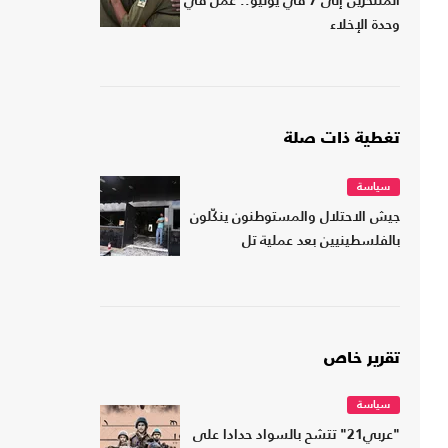
المنتحرين إلى 7 في يوليو.. عمل في
وحدة الإخلاء
تغطية ذات صلة
سياسة
جيش الاحتلال والمستوطنون ينكّلون
بالفلسطينيين بعد عملية تل
تقرير خاص
سياسة
"عربي21" تتشح بالسواد حدادا على