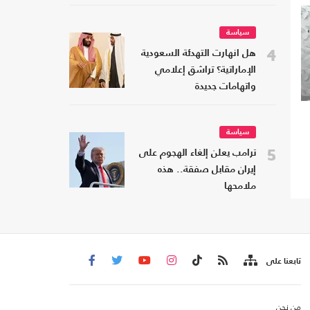
سياسة
4
هل انهارت التهدئة السعودية
الإماراتية؟ تراشق إعلامي
واتهامات جديدة
سياسة
5
ترامب يعلن إلغاء الهجوم على
إيران مقابل صفقة.. هذه
ملامحها
تابعنا على
من نحن