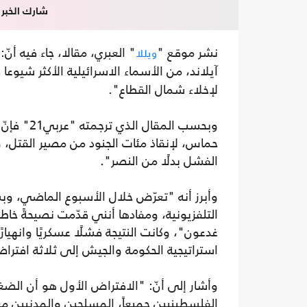
شارك الخبر
نشر موقع "
" العبري، مقالا، جاء فيه أ
ويللا
آيلاند، من الأسماء الاسرائيلية الأكثر شيوعا
لإخلاء شمال القطاع".
وبحسب الم
حماس، لإنقاذ مئات الجنود من مصير القتل، وم
الفشل بدلًا من النصر".
وأبرز أنه "تعرّض خلال الأسبوع الماضي، وب
التلفزيونية، ومفادها أنني قدّمت نصيحةً خا
استراتيجية الحكومة والجيش إلى ثلاثة افترا
وأشار إلى أنّ: "الافتراض الأول هو أن الضغط
الفلسطينيين جميعاً، المسلحين والمدنيين معاً،