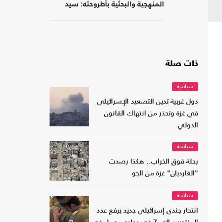
المنهجية والبحثية بأطروحته: سيد
قطب الأديب الناقد
ذات صلة
سياسة
دول غربية تدين التصعيد الإسرائيلي
في غزة وتحذر من انتهاك القانون
الدولي
سياسة
رحلة فوق الخراب.. هكذا رصدت
"الغارديان" غزة من الجو
سياسة
انتحار جندي إسرائيلي جديد يرفع عدد