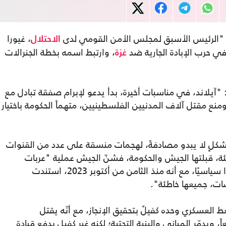
نّ: "الرئيس الأسبق لمجلس الأمن القومي لدى
، غيورا
الاحتلال
 في حرب الإبادة الجارية ضد
، وارتبط اسمه بخطة الجنرالات
غزة
قال الذي ترجمته "عربي21" فإنّ: "آيلاند، في مناسبات أخيرة، بدأ يدعو لإبرام صفقة تبادل مع
نع مقتل آلاف المدنيين الفلسطينيين، متهماً الحكومة باختيار
شكلٍ لا يبدو مصادفةً، لهجمات منسقة على عدد من القنوات
طئة، قبلتها الجيش والحكومة، فشنّ الجيش عملية "عربات
غدعون"، وكانت النتيجة فشلًا عسكريًا وانهيارًا سياسيًا، مع أنه منذ الثامن من أكتوبر 2023، استندت
ضات، جميعها خاطئة".
 العسكري وحده كفيلٌ بتحقيق الإنجاز، مع أنّه يقتل
 ويدمّر المباني والبنية التحتية؛ لكنه غير كفيل بدفع قيادة