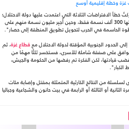
غزة وخطة إقليمية أوسع
تُ خطأ الافتراضات الثلاثة التي اعتمدت عليها دولة الاحتلال؛
في نهاية عام 2023، كان عدد سكان غزة بأكملها 300 ألف نسمة فقط، وحين أُجبِر مليون نسمة منهم على
خطوة الحاسمة في الحرب لتحويل تطويق المنطقة إلى حصار".
إلى الحدود الجنوبية المؤقتة لدولة الاحتلال مع
، ثم
قطاع غزة
 توافق على صفقة شاملة للأسرى، فستخسر ثلثًا مهمًا من
رة غضب قيادتها، لكن الفكرة تم رفضها من الحكومة والجيش،
 الكبار".
لسلسلة من النتائج الكارثية المتمثلة بمقتل وإصابة مئات
 الثانية أو الثالثة أو الرابعة في بيت حانون والشجاعية وجباليا