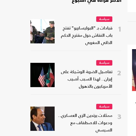
الأكثر قراءة في أسبوع
سياسة
1
قيادات بـ "البوليساريو" تفتح
باب النقاش حول مقترح الحكم
الذاتي المغربي
سياسة
2
تفاصيل الضربة الوشيكة على
إيران.. لهذا السبب أصيب
الأمريكيون بالذهول
سياسة
3
ممثلات يرتدين الزي العسكري..
ودعوات للاصطفاف مع
السيسي