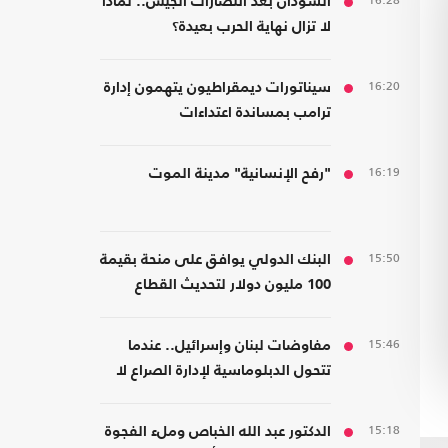
16:28
السودان بعد انتصارات الجيش.. لماذا
لا تزال نهاية الحرب بعيدة؟
16:20
سيناتورات ديمقراطيون يتهمون إدارة
ترامب بمساندة اعتداءات
المستوطنين
16:19
"رفح الإنسانية" مدينة الموت
15:50
البنك الدولي يوافق على منحة بقيمة
100 مليون دولار لتحديث القطاع
المالي في سوريا
15:46
مفاوضات لبنان وإسرائيل.. عندما
تتحول الدبلوماسية لإدارة الصراع لا
لصناعة السلام
15:18
الدكتور عبد الله الخباص وملء الفجوة