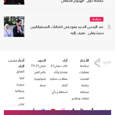
مفاجأة حول "الهجوم الملغي"
سياسة
5
عبد الرحمن السيد يفوز في انتخابات الديمقراطيين
بميشيغان.. تعرف إليه
الأخبار
آراء
المزيد
أخبار حسب
سياسة
كتاب عربي21
عربي21 TV
البلد
العراق
تغطيات
قضايا وآراء
عالم الفن
ليبيا
اقتصاد
مقالات مختارة
تكنولوجيا
سوريا
رياضة
أفكار
صحة
بريطانيا
صحافة
استطلاع رأي
مصر
ملفات وتقارير
لبنان
تابعنا على