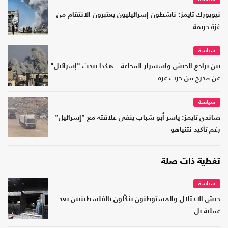
نيويورك تايمز: ناشطون إسرائيليون يعتبرون الانتقام من
غزة جريمة
سياسة
بين تراجع الجيش واستمرار المجاعة.. هكذا تبحث "إسرائيل"
عن مخرج من حرب غزة
سياسة
صاندي تايمز: ياسر أبو شباب ينفي علاقته مع "إسرائيل"
رغم تأكيد نتنياهو
تغطية ذات صلة
سياسة
جيش الاحتلال والمستوطنون ينكّلون بالفلسطينيين بعد
عملية تل