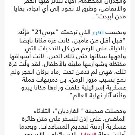
والجدران المحطمة، أحياء تتناثر فيها الحفر
والأنقاض، وطرق لا تقود إلى أي اتجاه، بقايا
مدن أبيدت".
وبحسب
الذي ترجمته "عربي21" فإنّه:
التقرير
"قبل أقل من عامين، كانت غزة مكانا نابضا
بالحياة، على الرغم من كل التحديات التي
واجهها سكانها حتى ذلك الحين. كانت أسواقها
مكتظة وشوارعها مليئة بالأطفال. لقد ولّت غزة
تلك، فهي لم تدفن تحت رماد بركان انفجر ولم
تمح بسبب مرور الزمن، بل دمرتهات حملة
عسكرية إسرائيلية خلفت وراءها مكانا يبدو
وكأنه آثار نهاية العالم".
وحصلت صحيفة "الغارديان"، الثلاثاء
الماضي، على إذن للسفر على متن طائرة
عسكرية أردنية لتقديم المساعدات. وبعدما
أعلنت دولة
الإسرائيلي، الأسبوع
الاحتلال