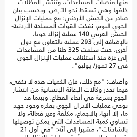
منها منصات المساعدات، وتنتشر المظلات
خلفها وهي تسقط نحو الأرض. وبحسب بيان
صادر عن الجيش الأردني: مع عمليات الإنزال
الجوي اليوم، نفذت القوات المسلحة الأردنية-
الجيش العربي 140 عملية إنزالا جويا،
بالإضافة إلى 293 عملية بالتعاون مع دول
أخرى، حيث سلمت 325 طنا من المساعدات
إلى غزة منذ استئناف عمليات الإنزال الجوي
في 27 تموز/ يوليو".
وأضاف: "مع ذلك، فإن الكميات هذه لا تكفي،
فيما تحذر وكالات الإغاثة الإنسانية من انتشار
الجوع بسرعة في أنحاء القطاع. وبينما قد
توحي عمليات الإنزال الجوي بفكرة وجود جهد
ما، إلا أنها، بالإجماع، مكلّفة وغير فعالة، ولا
تساوي كمية المساعدات التي يمكن توصيلها
بالشاحنات"، مشيرا إلى أنّه: "في أول 21