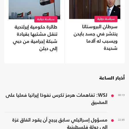
سياسة دولية
سياسة دولية
سرطان البروستاتا
طائرة حكومية إيرلندية
ينتشر في جسد بايدن
تنقل مشتبها بقيادة
ويسبب له آلاما
شبكة إجرامية من دبي
شديدة
إلى دبلن
أخبار الساعة
00:13
WSJ: تفاهمات هرمز تكرس نفوذا إيرانيا فعليا على
المضيق
22:45
مسؤول إسرائيلي سابق يرجح أن يقود اتفاق غزة
إلى دولة فلسطينية