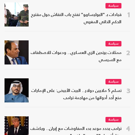
سياسة
1
قيادات بـ "البوليساريو" تفتح باب النقاش حول مقترح
الحكم الذاتي المغربي
سياسة
2
ممثلات يرتدين الزي العسكري.. ودعوات للاصطفاف
مع السيسي
سياسة
3
تسلم 5 ملايين دولار.. البيت الأبيض: على الإمارات
منع أحد أدواتها من مهاجمة ترامب
سياسة
4
ترامب يحدد موعد بدء المفاوضات مع إيران.. ويكشف