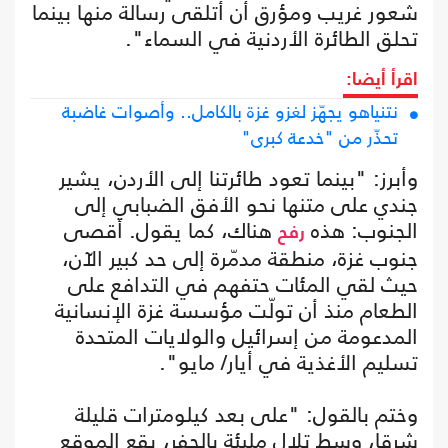
شعور غريب ومؤرق أن أتلقى رسالة منها بينما
تحلق الطائرة الأردنية في السماء".
اقرأ أيضا:
نتنياهو يجهّز لغزو غزة بالكامل.. وأصوات غاضبة
تحذّر من "خدعة كبرى"
وأبرز: "بينما تعود طائرتنا إلى الأردن، يشير
جندي على متنها نحو الأفق الضبابي إلى
الجنوب: هذه
هناك، كما يقول. أقصى
رفح
جنوب غزة، منطقة مدمّرة إلى حد كبير الآن،
حيث لقي المئات حتفهم في التدافع على
الطعام منذ أن تولّت مؤسسة غزة الإنسانية
المدعومة من إسرائيل والولايات المتحدة
تسليم الأغذية في أيار/ مايو".
وختم بالقول: "على بعد كيلومترات قليلة
شرقا، وسط تلالٍ مليئة بالحفر، يقع الموقع