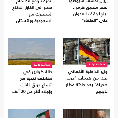
إيران تكشف شروطها
أنقرة تتوقع انضمام
لفتح مضيق هرمز..
مصر إلى اتفاق الدفاع
بينها وقف العدوان
المشترك مع
على "الحلفاء"
السعودية وباكستان
سياسة دولية
سياسة دولية
وزير الداخلية الألماني
حالة طوارئ في
يحذر من هجمات "حرب
مقاطعة كندية مع
هجينة" بعد حادثة مطار
اتساع حريق غابات
لايبزيج
وإجلاء أكثر من 20 ألف
شخص