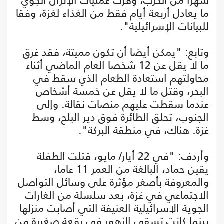
شهرا من الحرب، وفّرت عمليات الإنزال الجوي
ما يعادل أربعة أيام فقط من الغذاء لغزة، وفقا
للبيانات الإسرائيلية".
وتابع: "يمكن أيضا أن تكون مميتة، فقد غرق
ما لا يقل عن 12 شخصا العام الماضي أثناء
محاولتهم استعادة الطعام الذي سقط في
البحر، وقتل ما لا يقل عن خمسة أشخاص
عندما سقطت عليهم منصات نقالة. وإلى
الجنوب، تحلق الطائرة فوق دير البلح، وسط
غزة. هناك، في منطقة البركة".
وأردف: "في 22 أيار/ مايو، قتلت الطفلة
يقين حماد، البالغة من العمر 11 عاما،
والمعروفة بأصغر مؤثرة على وسائل التواصل
الاجتماعي في غزة، بعد سلسلة من الغارات
الجوية الإسرائيلية العنيفة التي أصابت منزلها
بينما كانت تسقي الزهور في رقعة صغيرة من