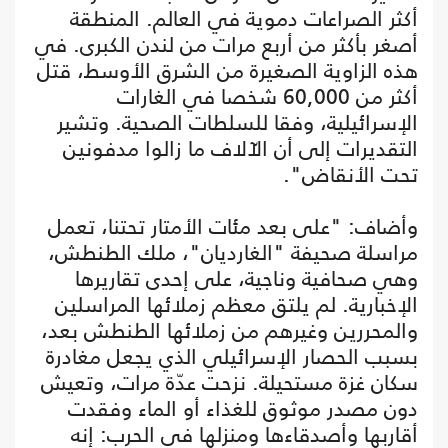
أكثر الصراعات دموية في العالم. المنطقة
أصغر بأكثر من أربع مرات من لندن الكبرى. في
هذه الزاوية الصغيرة من الشرق الأوسط، قتل
أكثر من 60,000 شخصا في الغارات
الإسرائيلية، وفقا للسلطات الصحية. وتشير
التقديرات إلى أن الآلاف ما زالوا مدفونين
تحت الأنقاض".
وأضاف: "على بعد مئات الأمتار تحتنا، تعمل
مراسلة صحيفة "الغارديان"، ملك الطنطش،
وهي صحافية وناجية، على إحدى تقاريرها
الإخبارية. لم يلتق معظم زملائها المراسلين
والمحررين وغيرهم من زملائها الطنطش بعد،
بسبب الحصار الإسرائيلي الذي يجعل مغادرة
سكان غزة مستحيلة. نزحت عدّة مرات، وتعيش
دون مصدر موثوق للغذاء أو الماء وفقدت
أقاربها وأصدقاءها ومنزلها في الحرب: إنه