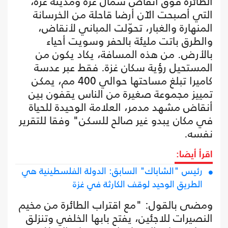
الطائرة فوق أنقاض شمال غزة ومدينة غزة،
التي أصبحت الآن أرضا قاحلة من الخرسانة
المنهارة والغبار، تحوّلت المباني لأنقاض،
والطرق باتت مليئة بالحفر وسويت أحياء
بالأرض. من هذه المسافة، يكاد يكون من
المستحيل رؤية سكان غزة. فقط عبر عدسة
كاميرا تبلغ مساحتها حوالي 400 مم، يمكن
تمييز مجموعة صغيرة من الناس يقفون بين
أنقاض مشهد مدمر، العلامة الوحيدة للحياة
في مكان يبدو غير صالح للسكن" وفقا للتقرير
نفسه.
اقرأ أيضا:
رئيس "الشاباك" السابق: الدولة الفلسطينية هي
الطريق الوحيد لوقف الكارثة في غزة
ومضى بالقول: "مع اقتراب الطائرة من مخيم
النصيرات للاجئين، يفتح بابها الخلفي وتنزلق