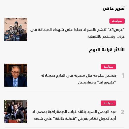
تقرير خاص
سياسة
"عربي21" تتشح بالسواد حدادا على شهداء الصحافة في
غزة.. وتستمر بالتغطية
الأكثر قراءة اليوم
سياسة
1
تدشين حكومة ظل مصرية في الخارج بمشاركة
"تكنوقراط" ومعارضين
سياسة
2
عبد الرحمن السيد ينتقد غياب الديمقراطية بمصر: لا
أريد تمويل نظام يفرض "قبضة خانقة" على شعبه