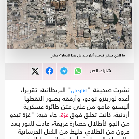
ما الذي يمكن تدميره أكثر بعد كل هذا الدمار؟- جيتي
شارك الخبر
نشرت صحيفة "
" البريطانية، تقريرا،
الغارديان
أعده لورينزو تودو، وأرفقه بصور التقطها
أليسيو مامو من على متن طائرة عسكرية
أردنية، كانت تحلق فوق
. جاء فيه: "غزة تبدو
غزة
من الجو كأطلال حضارة عريقة، عادت للنور بعد
قرون من الظلام، خليط من الكتل الخرسانية