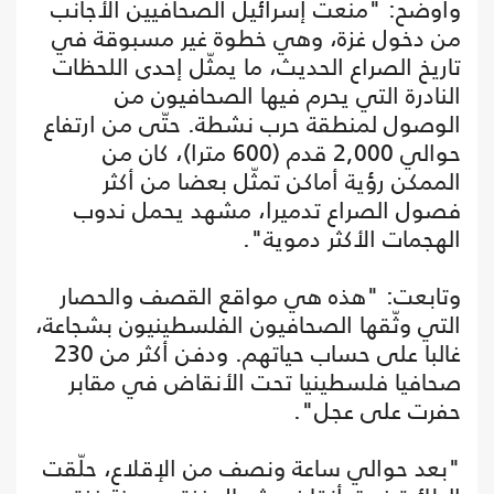
وأوضح: "منعت إسرائيل الصحافيين الأجانب
من دخول غزة، وهي خطوة غير مسبوقة في
تاريخ الصراع الحديث، ما يمثّل إحدى اللحظات
النادرة التي يحرم فيها الصحافيون من
الوصول لمنطقة حرب نشطة. حتّى من ارتفاع
حوالي 2,000 قدم (600 مترا)، كان من
الممكن رؤية أماكن تمثّل بعضا من أكثر
فصول الصراع تدميرا، مشهد يحمل ندوب
الهجمات الأكثر دموية".
وتابعت: "هذه هي مواقع القصف والحصار
التي وثّقها الصحافيون الفلسطينيون بشجاعة،
غالبا على حساب حياتهم. ودفن أكثر من 230
صحافيا فلسطينيا تحت الأنقاض في مقابر
حفرت على عجل".
"بعد حوالي ساعة ونصف من الإقلاع، حلّقت