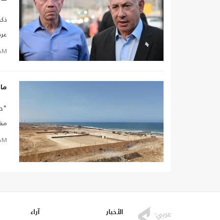
ذكر
عرق
ديف
AM
ما 
"حم
مفا
AM
الأخبار
آراء