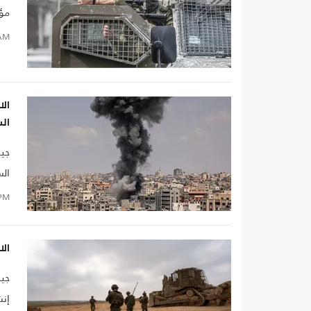
مؤك
AM
ال
ال
جيش
الس
PM
الا
جيش
إنش