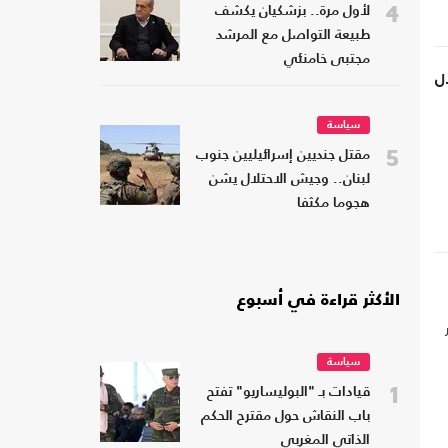
4
لأول مرة.. بزشكيان يكشف
طبيعة التواصل مع المرشد
مجتبى خامنئي
ل
سياسة
5
مقتل جنديين إسرائيليين جنوب
لبنان.. وجيش الاحتلال يشن
هجوما مكثفا
الأكثر قراءة في أسبوع
سياسة
1
قيادات بـ "البوليساريو" تفتح
باب النقاش حول مقترح الحكم
الذاتي المغربي