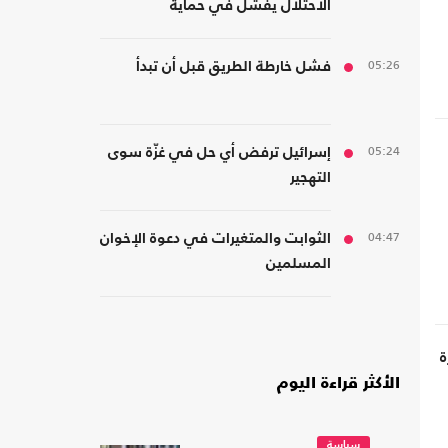
الاحتلال يفشل في حماية
مستوطنيه من خطر الصواريخ
05:26
فشل خارطة الطريق قبل أن تبدأ
05:24
إسرائيل ترفض أي حل في غزّة سوى
التهجير
04:47
الثوابت والمتغيرات في دعوة الإخوان
المسلمين
ة
الأكثر قراءة اليوم
سياسة