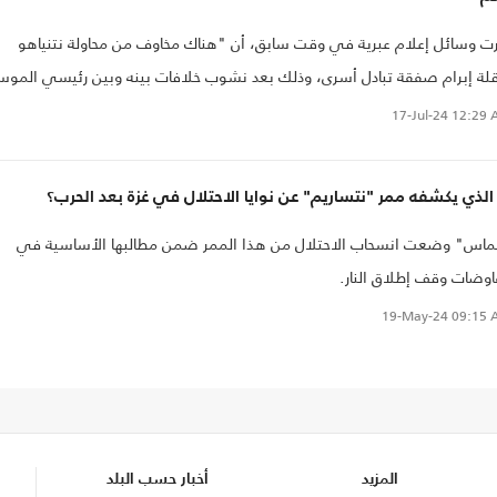
ت وسائل إعلام عبرية في وقت سابق، أن "هناك مخاوف من محاولة نتنياهو
لة إبرام صفقة تبادل أسرى، وذلك بعد نشوب خلافات بينه وبين رئيسي الموسا
يد برنياع والشاباك رونين بار بشأن بعض بنود مقترح الصفقة".
17-Jul-24
12:29 
الذي يكشفه ممر "نتساريم" عن نوايا الاحتلال في غزة بعد الحرب؟
اس" وضعت انسحاب الاحتلال من هذا الممر ضمن مطالبها الأساسية في
وضات وقف إطلاق النار.
19-May-24
09:15 
المزيد
أخبار حسب البلد