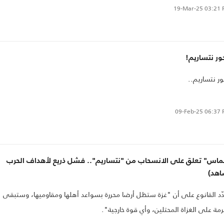
19-Mar-25
03:21 
ور نتساريم!
ر نتساريم..
09-Feb-25
06:37 
ماس" تعلق على الانسحاب من "نتساريم".. فشل ذريع لأهداف الحرب
اهد)
د القانوع على أن "غزة ستظل أرضا محررة بسواعد أهلها ومقاوميها، وستبقى
مة على الغزاة المحتلين، وأي قوة خارجية".