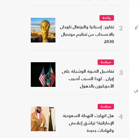
رياضة
ع
2
تقارير: إسبانيا والبرتغال تلوحان
بالانسحاب من تنظيم مونديال
2030
سياسة
3
تفاصيل الضربة الوشيكة على
إيران.. لهذا السبب أصيب
الأمريكيون بالذهول
ي
سياسة
4
هل انهارت التهدئة السعودية
الإماراتية؟ تراشق إعلامي
واتهامات جديدة