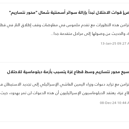
| قوات الاحتلال تبدأ بإزالة سواتر أسمنتية شمال "محور نتساريم"
زامن هذه التطورات مع تقدم ملموس في مفاوضات وقف إطلاق النار في قطا
، والحديث عن وصولها إلى مراحل متقدمة جدا..
13-Jan-25
09:27 
سيع محور نتساريم وسط قطاع غزة يتسبب بأزمة دبلوماسية للاحتلال
تزامن مع تزايد دعوات وزراء اليمين الفاشي الإسرائيلي إلى تجديد الاستيطان ف
ع غزة، يعتقد الدبلوماسيون الإسرائيليون أن هذه الدعوات لن تمر بهدوء، حيث
م سُئلوا في الأسابيع الأخيرة من قبل زملائهم في جميع أنحاء العالم حول ما
08-Dec-24
10:44 
دث في شمال غزة..