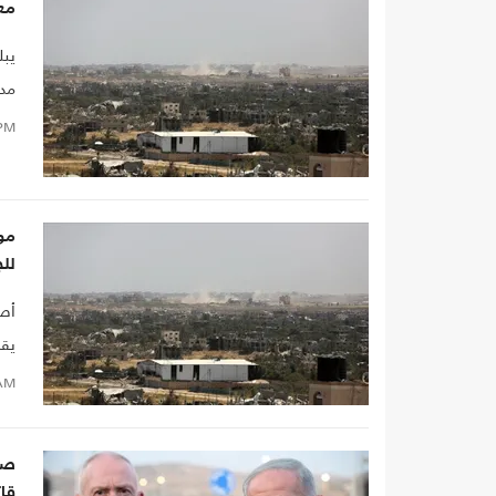
مع
يبل
مدي
PM
مو
لل
أصر
يقس
AM
صفق
قا