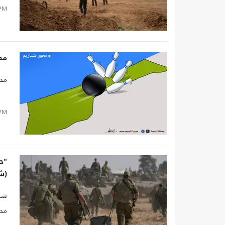
PM
مح
محو
PM
"ح
(ش
شدّ
محر