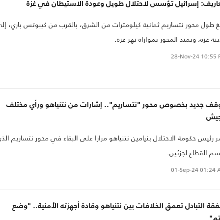
اريف: إسرائيل تؤسس لاحتلال طويل وعودة الاستيطان في غزة
غ طول محور نتساريم ثمانية كيلومترات من الشرق، بالقرب من كيبوتس باري، إل
نة غزة، ويمتد المحور بموازاة نهر غزة.
28-Nov-24
10:55 
قف جديد بخصوص محور "نتساريم".. إشارات من نتنياهو ورأي مختلف
جيش
 رئيس حكومة الاحتلال بنيامين نتنياهو مرارا على البقاء في محور نتساريم الذ
م القطاع لجزئين.
01-Sep-24
01:24 
ة التبادل تعمق الخلافات بين نتنياهو وقادة أجهزته الأمنية.. "وضع
تم"