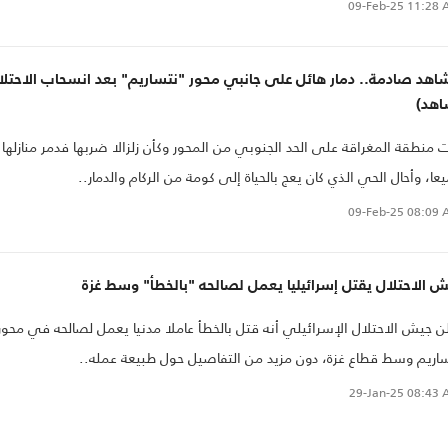
09-Feb-25
11:28 
هد صادمة.. دمار هائل على جانبي محور "نتساريم" بعد انسحاب الاحتلا
اهد)
 منطقة المغراقة على الحد الجنوبي من المحور وكأن زلزالا ضربها فدمر منازلها
عا، وأحال الحي الذي كان يعج بالحياة إلى كومة من الركام والدمار..
09-Feb-25
08:09 
 الاحتلال يقتل إسرائيليا يعمل لصالحه "بالخطأ" وسط غزة
ن جيش الاحتلال الإسرائيلي أنه قتل بالخطأ عاملا مدنيا يعمل لصالحه في محور
اريم وسط قطاع غزة، دون مزيد من التفاصيل حول طبيعة عمله..
29-Jan-25
08:43 