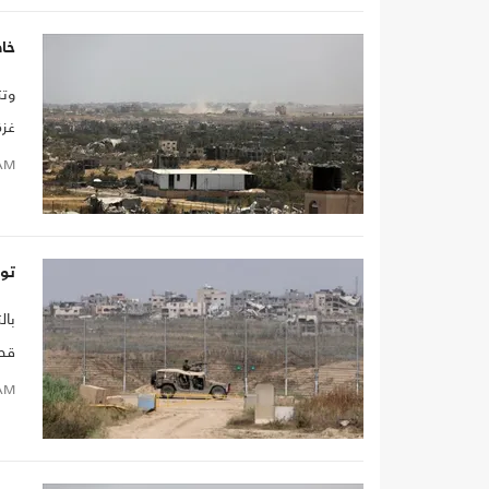
خاص
وتت
غزة
AM
تو
بال
قطا
إنه
AM
يح