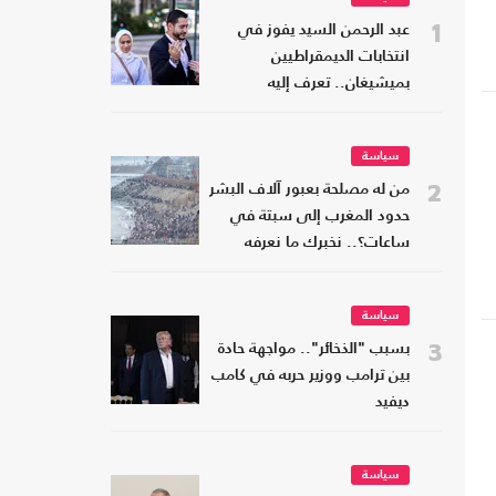
1
عبد الرحمن السيد يفوز في
انتخابات الديمقراطيين
بميشيغان.. تعرف إليه
سياسة
2
من له مصلحة بعبور آلاف البشر
حدود المغرب إلى سبتة في
ساعات؟.. نخبرك ما نعرفه
سياسة
3
بسبب "الذخائر".. مواجهة حادة
بين ترامب ووزير حربه في كامب
ديفيد
سياسة