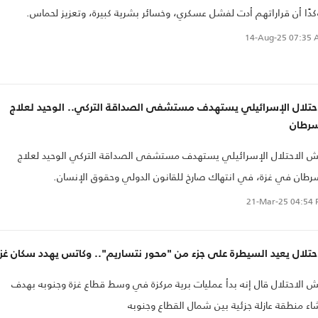
دًا أن قراراتهم أدت لفشل عسكري، وخسائر بشرية كبيرة، وتعزيز لحماس.
14-Aug-25
07:35 
احتلال الإسرائيلي يستهدف مستشفى الصداقة التركي.. الوحيد لعلاج
سرطان
 الاحتلال الإسرائيلي يستهدف مستشفى الصداقة التركي الوحيد لعلاج
رطان في غزة، في انتهاك صارخ للقانون الدولي وحقوق الإنسان.
21-Mar-25
04:54 
حتلال يعيد السيطرة على جزء من "محور نتساريم".. وكاتس يهدد سكان غز
 الاحتلال قال إنه بدأ عمليات برية مركزة في وسط قطاع غزة وجنوبه بهدف
اء منطقة عازلة جزئية بين شمال القطاع وجنوبه