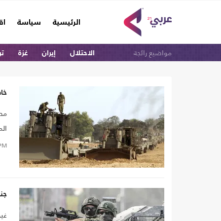
(current)
الرئيسية
سياسة
اق
مواضيع رائجة
الاحتلال
إيران
غزة
تر
خا
الم
PM
جن
غيو