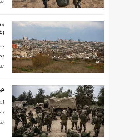
AM
مشا
(ش
بدت
جمي
AM
جيش
أعل
نتس
AM