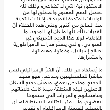
الاستخباراتية التي لا تضاهى، وذلك كله
بفضل الدعم المفتوح والمطلق لها من
الولايات المتحدة الأمريكية، إذ تثبت التجربة
منذ السابع من أكتوبر وحتى هذه اللحظة؛ أنّ
القدرات تلك كلّها ما كان لها الوجود، ولا
الفاعلية، لولا هذا الدعم الأمريكي غير
المتواني، والذي يسخّر قدرات الإمبراطورية
لصالح إسرائيل، وقوتها، وهيمنتها،
واستمرارها.
ما يُستفاد من ذلك، أنّ الشرّ الإسرائيلي ليس
مباشرا للفلسطينيين وحدهم، فهو محيط
بالجميع، ومتدخل بعمق، ويمسّ جميع السكان
الأصليين لهذه المنطقة مهما كانت خلافاتهم
وتناقضاتهم والمرارات التي صنعوها
لبعضهم، ولا يمكن اجتنابه بالاستجابة له، أي
بالتسليم للهيمنة الإسرائيلية، أو تقديم