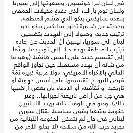
في لبنان ليزا جونسون، ومبعوثها إلى سوريا
ولبنان توم باراك؛ الذي دغدغ مخيلات الحمقى
بنقده لسايكس بيكو الذي قسّم المنطقة،
وحديثه عن ضرورة تجاوز سايكس بيكو نحو
ترتيب جديد، وصولا إلى التهديد بتضمين
لبنان إلى سوريا، ليتبين أنّ الحديث عن إعادة
ترتيب المنطقة يهدف؛ لا إلى توحيدها، وإنّما
إلى تقسيم جديد على أسس طائفية (وهو ما
من شأنه أن يهدد مستقبلا حين تجاوز الواقع
الحالي بالإكراه الأمريكي؛ دولا عربية كبيرة ثمّة
فرص للترويج لتقسيمها على أسس جهوية أو
تاريخية أو ثقافية، أو الادعاء بأنّ بعض أراضيها
هي جزء من أراض تاريخية لجيرانها.. وغير
ذلك)، وهو في الوقت ذاته يهدد اللبنانيين
حكومة وشعبا وقوى سياسية بقتال سوري
لبناني في حال لم تتمكن الحكومة اللبنانية من
تجريد حزب الله من سلاحه (لا يخلو الأمر من