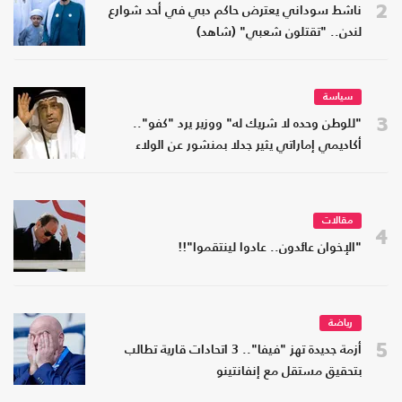
2
ناشط سوداني يعترض حاكم دبي في أحد شوارع
لندن.. "تقتلون شعبي" (شاهد)
سياسة
3
"للوطن وحده لا شريك له" ووزير يرد "كفو"..
أكاديمي إماراتي يثير جدلا بمنشور عن الولاء
مقالات
4
"الإخوان عائدون.. عادوا لينتقموا"!!
رياضة
5
أزمة جديدة تهز "فيفا".. 3 اتحادات قارية تطالب
بتحقيق مستقل مع إنفانتينو