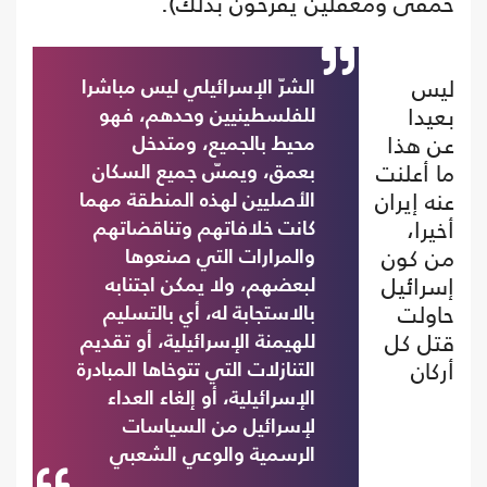
حمقى ومغفلين يفرحون بذلك).
ليس
الشرّ الإسرائيلي ليس مباشرا
بعيدا
للفلسطينيين وحدهم، فهو
عن هذا
محيط بالجميع، ومتدخل
ما أعلنت
بعمق، ويمسّ جميع السكان
عنه إيران
الأصليين لهذه المنطقة مهما
أخيرا،
كانت خلافاتهم وتناقضاتهم
من كون
والمرارات التي صنعوها
إسرائيل
لبعضهم، ولا يمكن اجتنابه
حاولت
بالاستجابة له، أي بالتسليم
قتل كل
للهيمنة الإسرائيلية، أو تقديم
أركان
التنازلات التي تتوخاها المبادرة
الإسرائيلية، أو إلغاء العداء
لإسرائيل من السياسات
الرسمية والوعي الشعبي