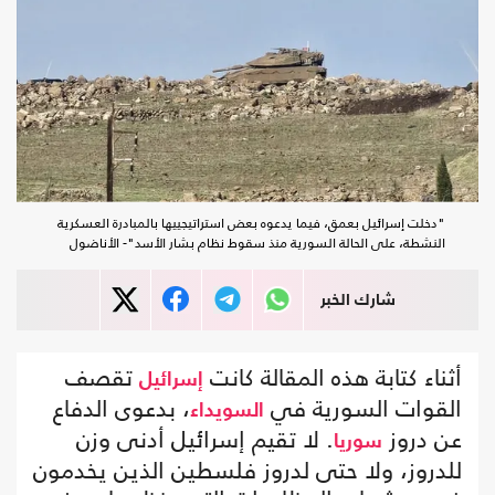
"دخلت إسرائيل بعمق، فيما يدعوه بعض استراتيجييها بالمبادرة العسكرية
النشطة، على الحالة السورية منذ سقوط نظام بشار الأسد"- الأناضول
شارك الخبر
أثناء كتابة هذه المقالة كانت
تقصف
إسرائيل
القوات السورية في
، بدعوى الدفاع
السويداء
عن دروز
. لا تقيم إسرائيل أدنى وزن
سوريا
للدروز، ولا حتى لدروز فلسطين الذين يخدمون