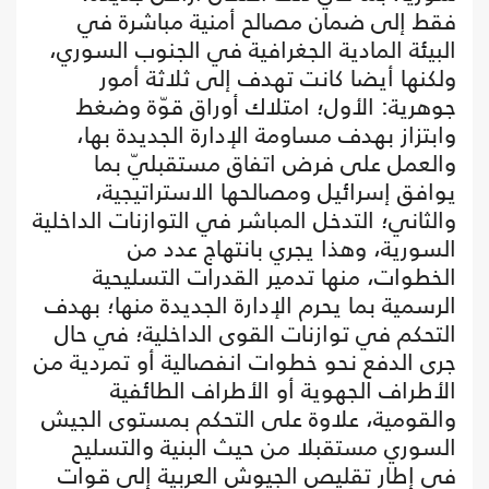
فقط إلى ضمان مصالح أمنية مباشرة في
البيئة المادية الجغرافية في الجنوب السوري،
ولكنها أيضا كانت تهدف إلى ثلاثة أمور
جوهرية: الأول؛ امتلاك أوراق قوّة وضغط
وابتزاز بهدف مساومة الإدارة الجديدة بها،
والعمل على فرض اتفاق مستقبليّ بما
يوافق إسرائيل ومصالحها الاستراتيجية،
والثاني؛ التدخل المباشر في التوازنات الداخلية
السورية، وهذا يجري بانتهاج عدد من
الخطوات، منها تدمير القدرات التسليحية
الرسمية بما يحرم الإدارة الجديدة منها؛ بهدف
التحكم في توازنات القوى الداخلية؛ في حال
جرى الدفع نحو خطوات انفصالية أو تمردية من
الأطراف الجهوية أو الأطراف الطائفية
والقومية، علاوة على التحكم بمستوى الجيش
السوري مستقبلا من حيث البنية والتسليح
في إطار تقليص الجيوش العربية إلى قوات