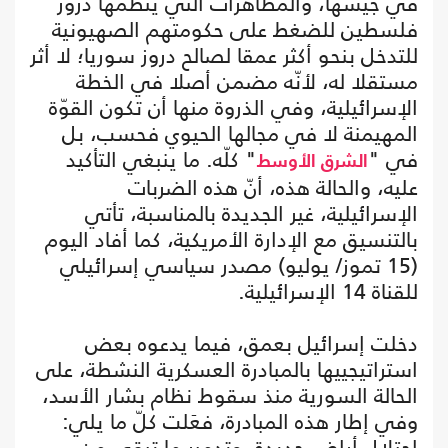
في جيشها، والمظاهرات التي ينظمها دروز
فلسطين للضغط على حكومتهم الصهيونية
للتدخل بنحو أكثر عمقا لصالح دروز سوريا؛ لا أثر
مستقلا له، لأنّه مضمن أصلا في الخطة
الإسرائيلية، وفي الذروة منها أن تكون القوّة
المهيمنة لا في مجالها الحيوي فحسب، بل
في "
" كلّه. ما ينبغي التأكيد
الشرق الأوسط
عليه، والحالة هذه، أنّ هذه الضربات
الإسرائيلية، غير الجديدة بالمناسبة، تأتي
بالتنسيق مع الإدارة الأمريكية، كما أفاد اليوم
(15 تموز/ يوليو) مصدر سياسي إسرائيلي
للقناة 14 الإسرائيلية.
دخلت إسرائيل بعمق، فيما يدعوه بعض
استراتيجييها بالمبادرة العسكرية النشطة، على
الحالة السورية منذ سقوط نظام بشار الأسد،
وفي إطار هذه المبادرة، فعَلت كلّ ما يلي:
احتلال أراض جديدة، وتدمير ما تبقى من