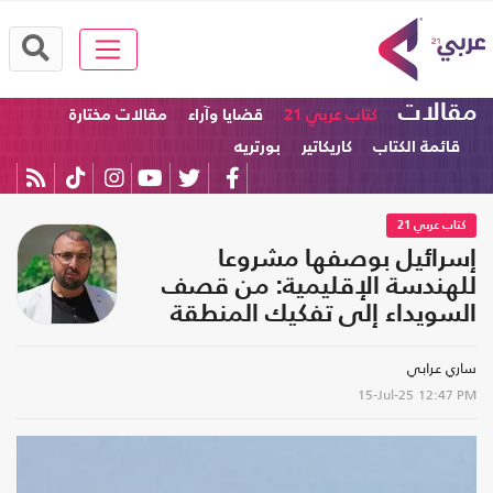
مقالات
كتاب عربي 21
قضايا وآراء
مقالات مختارة
قائمة الكتاب
كاريكاتير
بورتريه
كتاب عربي 21
إسرائيل بوصفها مشروعا
للهندسة الإقليمية: من قصف
السويداء إلى تفكيك المنطقة
ساري عرابي
15-Jul-25
12:47 PM