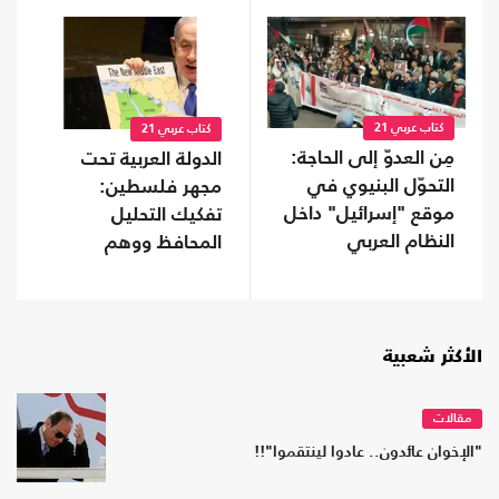
كتاب عربي 21
كتاب عربي 21
مِن العدوّ إلى الحاجة:
الدولة العربية تحت
التحوّل البنيوي في
مجهر فلسطين:
موقع "إسرائيل" داخل
تفكيك التحليل
النظام العربي
المحافظ ووهم
"الإنجازات
الاستراتيجية"
الأكثر شعبية
مقالات
"الإخوان عائدون.. عادوا لينتقموا"!!