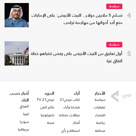
سياسة
4
تسلم 5 ملايين دولار.. البيت الأبيض: على الإمارات
منع أحد أدواتها من مهاجمة ترامب
سياسة
5
أول تعليق من البيت الأبيض على رفض نتنياهو خطة
اتفاق غزة
الأخبار
آراء
المزيد
أخبار حسب
سياسة
كتاب عربي21
عربي21 TV
البلد
العراق
تغطيات
قضايا وآراء
عالم الفن
ليبيا
اقتصاد
مقالات مختارة
تكنولوجيا
سوريا
رياضة
أفكار
صحة
بريطانيا
صحافة
استطلاع رأي