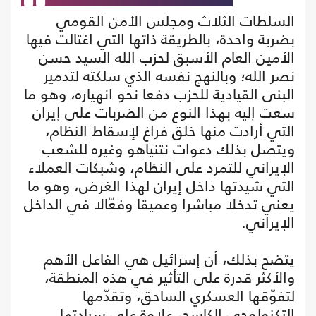
السلطات الثلاث ومجلس الأمن القومي
بضربة واحدة، بالطريقة ذاتها التي اغتالت فيها
الأمين العام الأسبق لحزب الله السيد حسن
نصر الله؛ وبالنهج نفسه الذي سلكته لتدمير
البنى القيادية للحزب دفعا نحو انهياره، وهو ما
سعت إليه بهذا النوع من الضربات على إيران
التي أرادت منها خلق فراغ لإسقاط النظام،
ويتصل بذلك دعوات نتنياهو وغيره للشعب
الإيراني للتمرد على النظام، وشبكات العملاء
التي شيدتها داخل إيران لهذا الغرض، وهو ما
يعني تدخلا مباشرا وعميقا وفعّالا في الداخل
الإيراني.
يتضح بذلك، أن إسرائيل هي الفاعل الأهم
والأكثر قدرة على التأثير في هذه المنطقة،
لتفوّقها العسكري الساحق، وتقدّمها
التكنولوجي الكاسح، علاوة على سيادتها