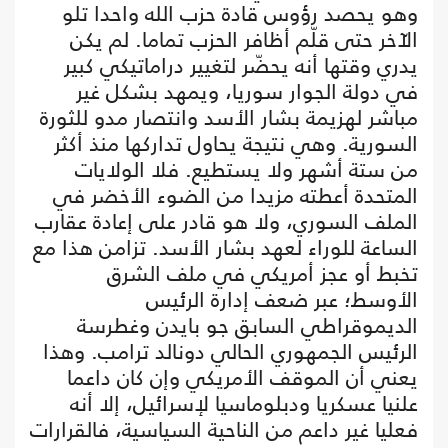
وهو يحصد رؤوس قادة حزب الله واحدا تلو
الآخر حتى قلّم أظافر الحزب تماما. لم يكن
يدري وقتها أنه يحضّر لتغيير دراماتيكي كبير
في دولة الجوار سوريا، ويمهد بشكل غير
مباشر لهزيمة بشار الأسد وانتصار مدو للثورة
السورية. وهي نتيجة يحاول تداركها منذ أكثر
من ستة أشهر ولا يستطيع. فلا الولايات
المتحدة أعطته مزيدا من الضوء الأخضر في
الملف السوري، ولا هو قادر على إعادة عقارب
الساعة للوراء لعهد بشار الأسد. تزامن هذا مع
تخبط أو عجز أمريكي في ملف الشرق
الأوسط؛ عبر ضعف إدارة الرئيس
الديموقراطي السابق جو بايدن وغطرسة
الرئيس الجمهوري الحالي دونالد ترامب. وهذا
يعني أن الموقف الأمريكي وإن كان داعما
علنيا عسكريا ودبلوماسيا لإسرائيل، إلا أنه
فعليا غير داعم من الناحية السياسية، فالقرارات