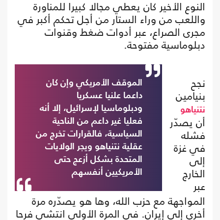
النوع الأخير كان يعطي مجالا كبيرا للمناورة
واللعب من وراء الستار من أجل تحكم أكبر في
مجرى الصراع، عبر أدوات ضغط وقنوات
دبلوماسية مفتوحة.
نجح
الموقف الأمريكي وإن كان
بنيامين
داعما علنيا عسكريا
ودبلوماسيا لإسرائيل، إلا أنه
نتنياهو
أن يصدّر
فعليا غير داعم من الناحية
فشله
السياسية، فالقرارات تخرج من
في غزة
عقلية نتنياهو ويجر الولايات
إلى
المتحدة بشكل أزعج حتى
الخارج
الأمريكيين أنفسهم
عبر
المواجهة مع حزب الله، وها هو يصدّره مرة
أخرى إلى إيران. في المرة الأولى انتشى فرحا