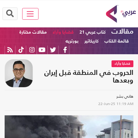
مقالات
كتاب عربي 21
قضايا وآراء
مقالات مختارة
قائمة الكتاب
كاريكاتير
بورتريه
قضايا وآراء
الحروب في المنطقة قبل إيران
وبعدها
هاني بشر
22-Jun-25
11:19 AM