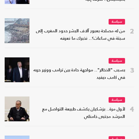
سياسة
2
من له مصلحة بعبور آلاف البشر حدود المغرب إلى
سبتة في ساعات؟.. نخبرك ما نعرفه
سياسة
3
بسبب "الذخائر".. مواجهة حادة بين ترامب ووزير حربه
في كامب ديفيد
سياسة
4
لأول مرة.. بزشكيان يكشف طبيعة التواصل مع
المرشد مجتبى خامنئي