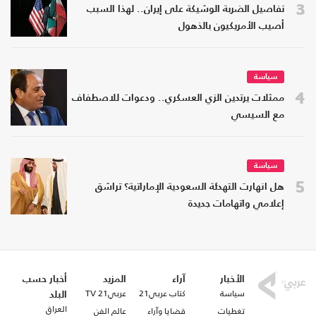
3
تفاصيل الضربة الوشيكة على إيران.. لهذا السبب
أصيب الأمريكيون بالذهول
سياسة
4
ممثلات يرتدين الزي العسكري.. ودعوات للاصطفاف
مع السيسي
سياسة
5
هل انهارت التهدئة السعودية الإماراتية؟ تراشق
إعلامي واتهامات جديدة
الأخبار
آراء
المزيد
أخبار حسب
سياسة
كتاب عربي21
عربي21 TV
البلد
العراق
تغطيات
قضايا وآراء
عالم الفن