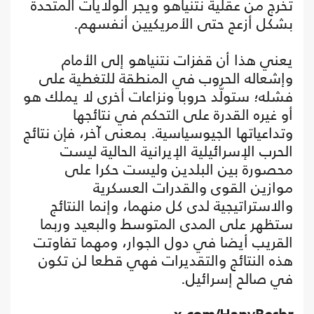
تخرج من عقلية نتنياهو ويجر الولايات المتحدة
بشكل أزعج حتى الأمريكيين أنفسهم.
يعني هذا أن قفزات نتنياهو إلى الأمام
وإشعاله الحروب في المنطقة للتغطية على
فشله؛ ستولّد حروبا ونزاعات أخرى لا يملك هو
أو غيره القدرة على التحكم في نتائجها
وتداعياتها الجيوسياسية. بمعنى آخر، فإن نتائج
الحرب الإسرائيلية الإيرانية الحالية ليست
محصورة بين البلدين وليست حكرا على
موازين القوى والقدرات العسكرية
والاستراتيجية لدى كل منهما، وإنما النتائج
ستظهر على المدى المتوسط والبعيد وربما
القريب أيضا في دول الجوار، ومهما تفاوتت
هذه النتائج والتقديرات فهي قطعا لن تكون
في صالح إسرائيل.