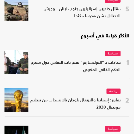
سياسة
5
مقتل جنديين إسرائيليين جنوب لبنان.. وجيش
الاحتلال يشن هجوما مكثفا
الأكثر قراءة في أسبوع
سياسة
1
قيادات بـ "البوليساريو" تفتح باب النقاش حول مقترح
الحكم الذاتي المغربي
رياضة
2
تقارير: إسبانيا والبرتغال تلوحان بالانسحاب من تنظيم
مونديال 2030
سياسة