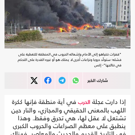
"قفزات نتنياهو إلى الأمام وإشعاله الحروب في المنطقة للتغطية على
فشله؛ ستولّد حروبا ونزاعات أخرى لا يملك هو أو غيره القدرة على التحكم
في نتائجها"- إكس
شارك الخبر
إذا دارت عجلة
في أية منطقة فإنها ككرة
الحرب
اللهب بالمعنى الحقيقي والمجازي، والنار حين
تشتعل لا عقل لها، هي تحرق وفقط. وهذا
ينطبق على معظم الصراعات والحروب الكبرى
في التاريخ القديم والحديث والمعاصر. فهناك