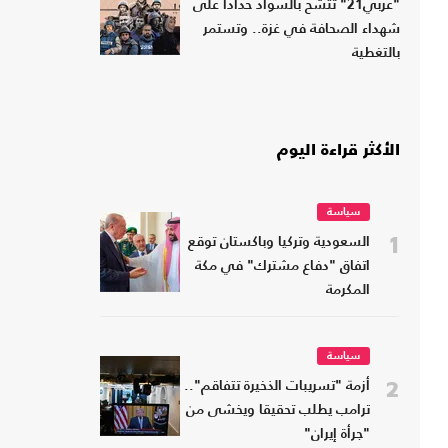
"عربي21" تتشح بالسواد حدادا على
شهداء الصحافة في غزة.. وتستمر
بالتغطية
الأكثر قراءة اليوم
سياسة
1
السعودية وتركيا وباكستان توقع
اتفاق "دفاع مشترك" في مكة
المكرمة
سياسة
2
أزمة "تسريبات الذخيرة تتفاقم"..
ترامب يطلب تحقيقا ويخشى من
"جرأة إيران"