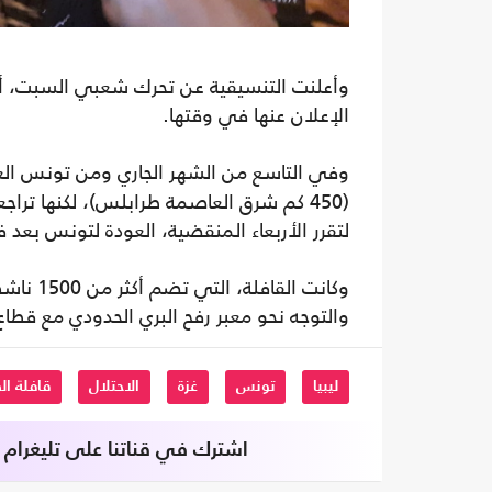
وأعلنت التنسيقية عن تحرك شعبي السبت، أما
الإعلان عنها في وقتها.
وفي التاسع من الشهر الجاري ومن تونس الع
(450 كم شرق العاصمة طرابلس)، لكنها تر
لتقرر الأربعاء المنقضية، العودة لتونس بع
وكانت ا
والتوجه نحو معبر رفح البري الحدودي مع قطاع غ
ليبيا
تونس
غزة
الاحتلال
قافلة ا
اشترك في قناتنا على تليغرام