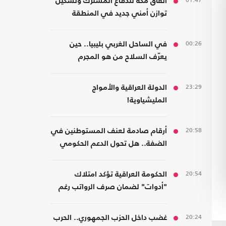
01:47
اتفاق مكة للدفاع المشترك وتشكيل
توازن أمني جديد في المنطقة
00:26
في الساحل الغربي بليبيا.. حين
يعرّف السلاح من هو المجرم
23:29
الدولة العراقية والأمواج
المليشياوية!
20:58
أرقام صادمة لعنف المستوطنين في
الضفة.. هل تحول الدعم الحكومي
إلى غطاء رسمي؟
20:54
الحكومة العراقية تؤكد امتلاك
"أدوات" لضمان صرف الرواتب رغم
الضغوط المالية
20:24
غضب داخل الحزب الجمهوري.. الحرب