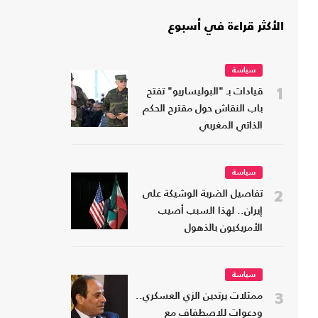
الأكثر قراءة في أسبوع
سياسة
1
قيادات بـ "البوليساريو" تفتح
باب النقاش حول مقترح الحكم
الذاتي المغربي
سياسة
2
تفاصيل الضربة الوشيكة على
إيران.. لهذا السبب أصيب
الأمريكيون بالذهول
سياسة
3
ممثلات يرتدين الزي العسكري..
ودعوات للاصطفاف مع