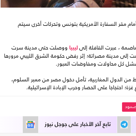
م مقر السفارة الأمريكية بتونس وتحركات أخرى سيتم
اصمة ، عبرت القافلة إلى
ووصلت حتى مدينة سرت
ليبيا
اجعت إلى مدينة مصراتة؛ إثر رفض حكومة الشرق الليبي مرورها
د فشل كل محاولات ومفاوضات العبور.
لقافلة، التي تضم أكثر من 1500 ناشط من الدول المغاربية، تأمل دخول مصر من معبر السلوم،
زة؛ احتجاجا على الحصار وحرب الإبادة الإسرائيلية.
لصمود
تابع آخر الأخبار على جوجل نيوز