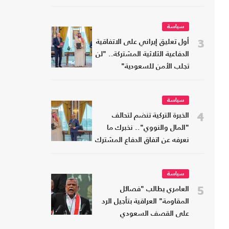
سياسة
3
أول تعليق إيراني على الاتفاقية
الدفاعية الثلاثية المشتركة.. "لن
تجلب الأمن للسعودية"
سياسة
4
الخبرة التركية تنضم لتحالف
"المال والنووي".. نخبرك ما
نعرفه عن اتفاق الدفاع المشترك
سياسة
5
العامري يطالب "فصائل
المقاومة" العراقية بتأجيل الرد
على القصف السعودي