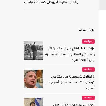
وغلاء المعيشة يربكان حسابات ترامب
ذات صلة
سياسة
غزة تسقط القناع عن العملاء وتذكّر
بـ"فصائل السلام".. هذا ما قامت به
زمن البريطانيين؟
سياسة
6 اختلافات جوهرية بين مقترحي
"ويتكوف".. صفقتا تبادل أسرى في
أسبوع
سياسة
أخطر من مجرد تصريحات.. كيف