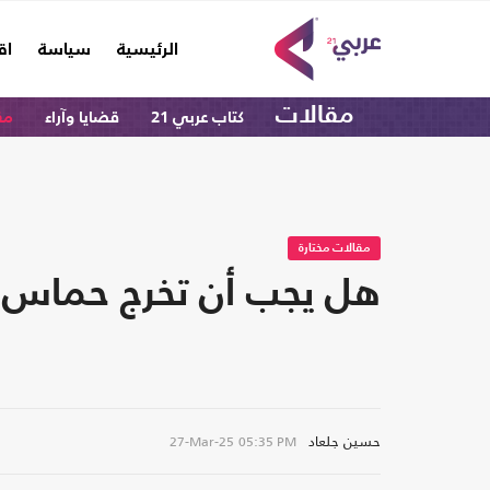
(current)
الرئيسية
سياسة
اق
مقالات
كتاب عربي 21
قضايا وآراء
مق
مقالات مختارة
هل يجب أن تخرج حماس 
حسين جلعاد
27-Mar-25
05:35 PM