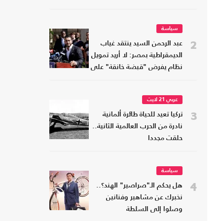
سياسة
2
عبد الرحمن السيد ينتقد غياب
الديمقراطية بمصر: لا أريد تمويل
نظام يفرض "قبضة خانقة" على
شعبه
عربي 21 لايت
3
تركيا تعيد للحياة طائرة ألمانية
نادرة من الحرب العالمية الثانية..
حلقت مجددا
سياسة
4
هل يحكم الـ"صراصير" الهند؟..
نخبرك عن مشاهير وفنانين
وصلوا إلى السلطة