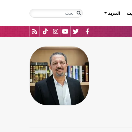
يت
المزيد