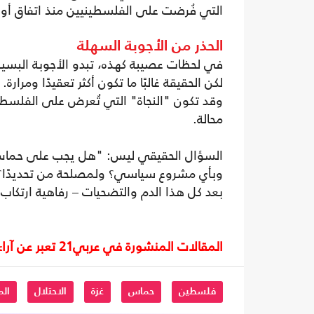
التي فُرضت على الفلسطينيين منذ اتفاق أو
الحذر من الأجوبة السهلة
في لحظات عصيبة كهذه، تبدو الأجوبة البسيطة
لكن الحقيقة غالبًا ما تكون أكثر تعقيدًا ومر
وقد تكون "النجاة" التي تُعرض على الفلسطين
محالة.
السؤال الحقيقي ليس: "هل يجب على حماس أ
وبأي مشروع سياسي؟ ولمصلحة من تحديدًا؟
بعد كل هذا الدم والتضحيات – رفاهية ارتكاب 
المقالات المنشورة في عربي21 تعبر عن آراء أصحابها ولا تعبر عن رأي أو موقف الصحيفة.
فلسطين
حماس
غزة
الاحتلال
ال