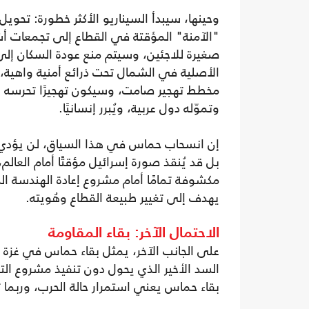
وحينها، سيبدأ السيناريو الأكثر خطورة: تحويل
"الآمنة" المؤقتة في القطاع إلى تجمعات أ
صغيرة للاجئين، وسيتم منع عودة السكان إل
الأصلية في الشمال تحت ذرائع أمنية واهية، 
مخطط تهجير صامت، وسيكون تهجيرًا تحرسه ال
وتموّله دول عربية، ويُبرر إنسانيًا.
إن انسحاب حماس في هذا السياق، لن يؤدي إ
بل قد يُنقذ صورة إسرائيل مؤقتًا أمام العالم
مكشوفة تمامًا أمام مشروع إعادة الهندسة ال
يهدف إلى تغيير طبيعة القطاع وهُويته.
الاحتمال الآخر: بقاء المقاومة
على الجانب الآخر، يمثل بقاء حماس في غزة الخ
السد الأخير الذي يحول دون تنفيذ مشروع الت
بقاء حماس يعني استمرار حالة الحرب، وربما ت