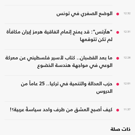
12:32
الوضع الصفري في تونس
12:31
"هآرتس": قد يمنح إتمام اتفاقية هرمز إيران مكافأة
لم تكن تتوقعها
12:26
ما بعد القضبان.. كتاب لأسير فلسطيني عن معركة
الوعي في مواجهة هندسة الخضوع
12:01
حزب العدالة والتنمية في تركيا.. 25 عاماً من
الدروس
11:37
كيف أصبح العشق من طرف واحد سياسةً عربية؟!
ذات صلة