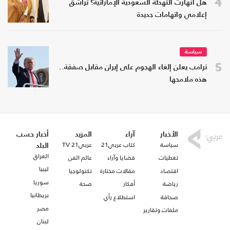
4
هل انهارت التهدئة السعودية الإماراتية؟ تراشق
إعلامي واتهامات جديدة
سياسة
5
ترامب يعلن إلغاء الهجوم على إيران مقابل صفقة..
هذه ملامحها
الأخبار
آراء
المزيد
أخبار حسب
سياسة
كتاب عربي21
عربي21 TV
البلد
العراق
تغطيات
قضايا وآراء
عالم الفن
ليبيا
اقتصاد
مقالات مختارة
تكنولوجيا
سوريا
رياضة
أفكار
صحة
بريطانيا
صحافة
استطلاع رأي
مصر
ملفات وتقارير
لبنان