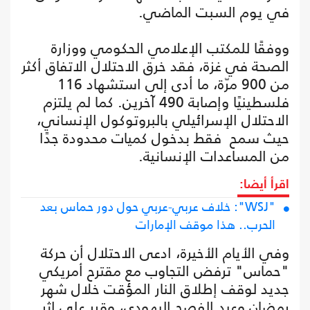
في يوم السبت الماضي.
ووفقًا للمكتب الإعلامي الحكومي ووزارة
الصحة في غزة، فقد خرق الاحتلال الاتفاق أكثر
من 900 مرّة، ما أدى إلى استشهاد 116
فلسطينيًا وإصابة 490 آخرين. كما لم يلتزم
الاحتلال الإسرائيلي بالبروتوكول الإنساني،
حيث سمح فقط بدخول كميات محدودة جدًا
من المساعدات الإنسانية.
اقرأ أيضا:
"WSJ": خلاف عربي-عربي حول دور حماس بعد
الحرب.. هذا موقف الإمارات
وفي الأيام الأخيرة، ادعى الاحتلال أن حركة
"حماس" ترفض التجاوب مع مقترح أمريكي
جديد لوقف إطلاق النار المؤقت خلال شهر
رمضان وعيد الفصح اليهودي، وقرر على إثر