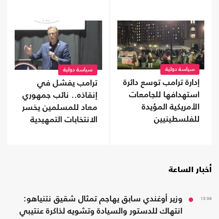
سياسة دولية
سياسة دولية
إدارة ترامب توسع دائرة
ترامب يفشل في
استهدافها للجامعات
إنقاذه.. نائب جمهوري
الأمريكية المؤيدة
معاد للمسلمين يخسر
للفلسطينيين
الانتخابات التمهيدية
في تينيسي
أخبار الساعة
13:04
وزير أوغندي سابق يهاجم تمثال شقيق نتنياهو:
انتهاك للدستور والسيادة وتشويه لذاكرة عنتيبي