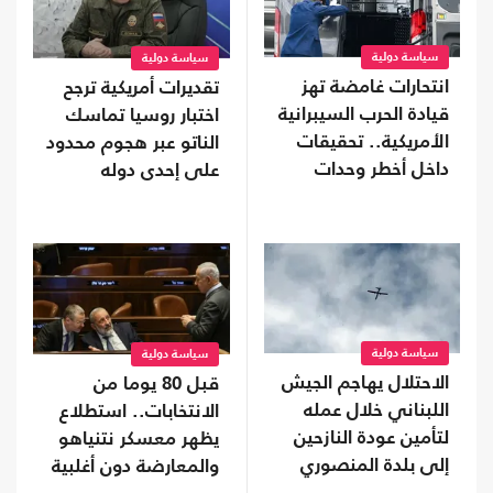
سياسة دولية
سياسة دولية
انتحارات غامضة تهز
تقديرات أمريكية ترجح
قيادة الحرب السيبرانية
اختبار روسيا تماسك
الأمريكية.. تحقيقات
الناتو عبر هجوم محدود
داخل أخطر وحدات
على إحدى دوله
البنتاغون
سياسة دولية
سياسة دولية
الاحتلال يهاجم الجيش
قبل 80 يوما من
اللبناني خلال عمله
الانتخابات.. استطلاع
لتأمين عودة النازحين
يظهر معسكر نتنياهو
إلى بلدة المنصوري
والمعارضة دون أغلبية