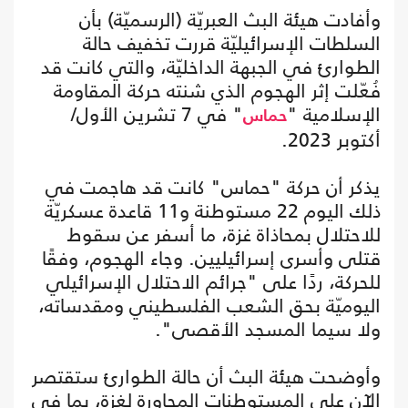
وأفادت هيئة البث العبريّة (الرسميّة) بأن
السلطات الإسرائيليّة قررت تخفيف حالة
الطوارئ في الجبهة الداخليّة، والتي كانت قد
فُعّلت إثر الهجوم الذي شنته حركة المقاومة
الإسلامية "
" في 7 تشرين الأول/
حماس
أكتوبر 2023.
يذكر أن حركة "حماس" كانت قد هاجمت في
ذلك اليوم 22 مستوطنة و11 قاعدة عسكريّة
للاحتلال بمحاذاة غزة، ما أسفر عن سقوط
قتلى وأسرى إسرائيليين. وجاء الهجوم، وفقًا
للحركة، ردًا على "جرائم الاحتلال الإسرائيلي
اليوميّة بحق الشعب الفلسطيني ومقدساته،
ولا سيما المسجد الأقصى".
وأوضحت هيئة البث أن حالة الطوارئ ستقتصر
الآن على المستوطنات المجاورة لغزة، بما في