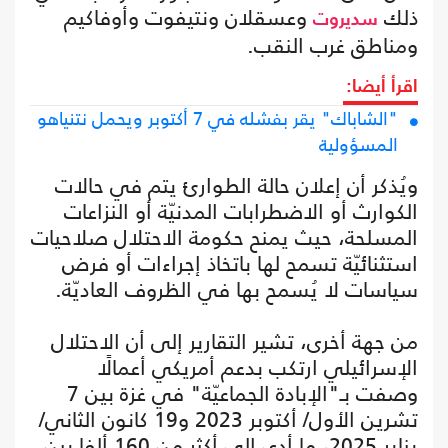
ذلك
وعسقلان ونتيفوت وأوفاكيم
سديروت
ومناطق غرب النقب.
اقرأ أيضا:
"الشاباك" يقر بفشله في 7 أكتوبر ويحمل نتنياهو
المسؤولية
ويُذكر أن إعلان حالة الطوارئ يتم في حالات
الكوارث أو الاضطرابات المدنيّة أو النزاعات
المسلحة، حيث يمنح حكومة الاحتلال صلاحيات
استثنائيّة تسمح لها باتخاذ إجراءات أو فرض
سياسات لا يُسمح بها في الظروف العاديّة.
من جهة أخرى، تشير التقارير إلى أن الاحتلال
الإسرائيلي ارتكب بدعم أمريكي أعمالًا
وصفت بـ"الإبادة الجماعيّة" في غزة بين 7
تشرين الأول/ أكتوبر 2023 و19 كانون الثاني/
يناير 2025، ما أدى إلى أكثر من 160 ألفا بين