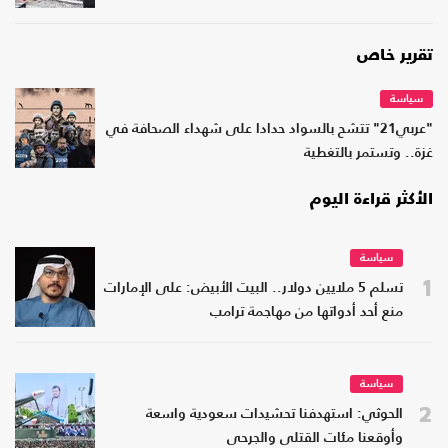
تقرير خاص
سياسة
"عربي21" تتشح بالسواد حدادا على شهداء الصحافة في
غزة.. وتستمر بالتغطية
الأكثر قراءة اليوم
سياسة
1
تسلم 5 ملايين دولار.. البيت الأبيض: على الإمارات
منع أحد أدواتها من مهاجمة ترامب
سياسة
2
الحوثي: استهدفنا تحشيدات سعودية واسعة
وأوقعنا مئات القتلى والجرحى