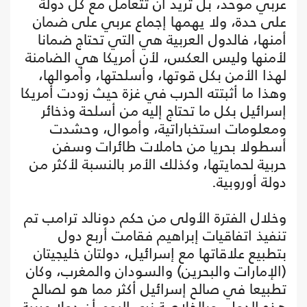
عربي موحد، بل تريد أن تتعامل مع كل دولة
على حدة، ولا يهمها إجماع عربي على ضمان
أمنها، فالدول العربية هي التي تحتاج ضمانا
لأمنها وليس العكس، لأن أمريكا هي الضامنة
لهذا الأمن بكل قوتها، وأسلحتها، وأموالها،
وهذا ما أثبتته الحرب في غزة حيث زودت أمريكا
إسرائيل بكل ما تحتاج إليه من أسلحة وذخائر
ومعلومات استخباراتية، وأموال، وحشدت
أسطولا بحريا من حاملات طائرات وسفن
حربية لحمايتها، وكذلك الأمر بالنسبة لأكثر من
دولة أوروبية.
وخلال الفترة الأولى من حكم دونالد ترامب تم
تنفيذ اتفاقيات إبراهيم فقامت أربع دول
بتطبيع علاقاتها مع إسرائيل، دولتان خليجيتان
(الإمارات والبحرين) والسودان والمغرب، وكان
تطبيعا في صالح إسرائيل أكثر مما هو لصالح
هذه الدول. وبالخلاصة نرى اليوم أن دولا عربية