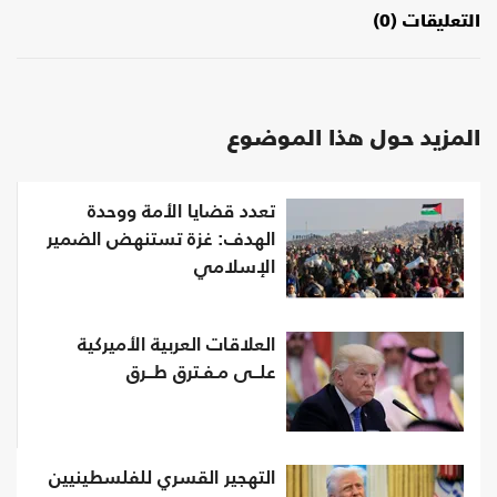
التعليقات (0)
المزيد حول هذا الموضوع
تعدد قضايا الأمة ووحدة
الهدف: غزة تستنهض الضمير
الإسلامي
العلاقات العربية الأميركية
علــى مـفـترق طــرق
التهجير القسري للفلسطينيين