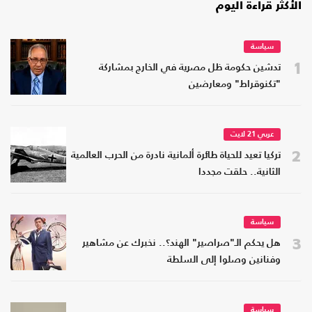
الأكثر قراءة اليوم
سياسة
1
تدشين حكومة ظل مصرية في الخارج بمشاركة
"تكنوقراط" ومعارضين
عربي 21 لايت
2
تركيا تعيد للحياة طائرة ألمانية نادرة من الحرب العالمية
الثانية.. حلقت مجددا
سياسة
3
هل يحكم الـ"صراصير" الهند؟.. نخبرك عن مشاهير
وفنانين وصلوا إلى السلطة
سياسة