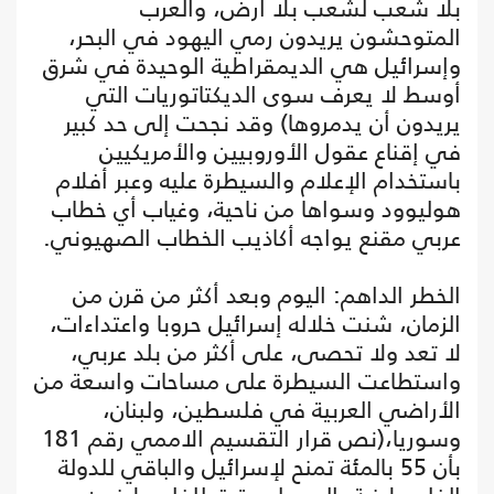
بلا شعب لشعب بلا أرض، والعرب
المتوحشون يريدون رمي اليهود في البحر،
وإسرائيل هي الديمقراطية الوحيدة في شرق
أوسط لا يعرف سوى الديكتاتوريات التي
يريدون أن يدمروها) وقد نجحت إلى حد كبير
في إقناع عقول الأوروبيين والأمريكيين
باستخدام الإعلام والسيطرة عليه وعبر أفلام
هوليوود وسواها من ناحية، وغياب أي خطاب
عربي مقنع يواجه أكاذيب الخطاب الصهيوني.
الخطر الداهم: اليوم وبعد أكثر من قرن من
الزمان، شنت خلاله إسرائيل حروبا واعتداءات،
لا تعد ولا تحصى، على أكثر من بلد عربي،
واستطاعت السيطرة على مساحات واسعة من
الأراضي العربية في فلسطين، ولبنان،
وسوريا،(نص قرار التقسيم الاممي رقم 181
بأن 55 بالمئة تمنح لإسرائيل والباقي للدولة