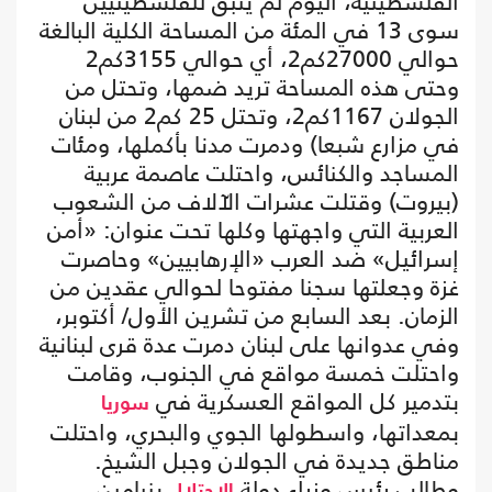
الفلسطينية، اليوم لم يتبق للفلسطينيين
سوى 13 في المئة من المساحة الكلية البالغة
حوالي 27000كم2، أي حوالي 3155كم2
وحتى هذه المساحة تريد ضمها، وتحتل من
الجولان 1167كم2، وتحتل 25 كم2 من لبنان
في مزارع شبعا) ودمرت مدنا بأكملها، ومئات
المساجد والكنائس، واحتلت عاصمة عربية
(بيروت) وقتلت عشرات الآلاف من الشعوب
العربية التي واجهتها وكلها تحت عنوان: «أمن
إسرائيل» ضد العرب «الإرهابيين» وحاصرت
غزة وجعلتها سجنا مفتوحا لحوالي عقدين من
الزمان. بعد السابع من تشرين الأول/ أكتوبر،
وفي عدوانها على لبنان دمرت عدة قرى لبنانية
واحتلت خمسة مواقع في الجنوب، وقامت
بتدمير كل المواقع العسكرية في
سوريا
بمعداتها، واسطولها الجوي والبحري، واحتلت
مناطق جديدة في الجولان وجبل الشيخ.
وطالب رئيس وزراء دولة
بنيامين