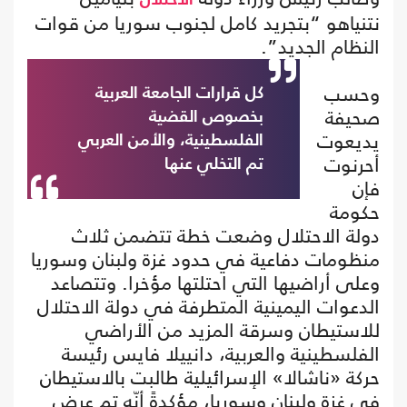
الاحتلال
نتنياهو “بتجريد كامل لجنوب سوريا من قوات
النظام الجديد”.
وحسب
كل قرارات الجامعة العربية
صحيفة
بخصوص القضية
يديعوت
الفلسطينية، والأمن العربي
أحرنوت
تم التخلي عنها
فإن
حكومة
دولة الاحتلال وضعت خطة تتضمن ثلاث
منظومات دفاعية في حدود غزة ولبنان وسوريا
وعلى أراضيها التي احتلتها مؤخرا. وتتصاعد
الدعوات اليمينية المتطرفة في دولة الاحتلال
للاستيطان وسرقة المزيد من الأراضي
الفلسطينية والعربية، دانييلا فايس رئيسة
حركة «ناشالا» الإسرائيلية طالبت بالاستيطان
في غزة ولبنان وسوريا، مؤكدةً أنّه تم عرض