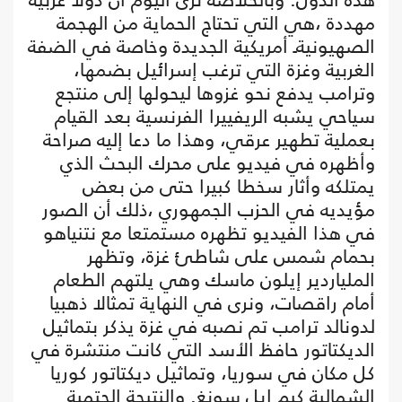
مهددة ،هي التي تحتاج الحماية من الهجمة
الصهيونيةـ أمريكية الجديدة وخاصة في الضفة
الغربية وغزة التي ترغب إسرائيل بضمها،
وترامب يدفع نحو غزوها ليحولها إلى منتجع
سياحي يشبه الريفييرا الفرنسية بعد القيام
بعملية تطهير عرقي، وهذا ما دعا إليه صراحة
وأظهره في فيديو على محرك البحث الذي
يمتلكه وأثار سخطا كبيرا حتى من بعض
مؤيديه في الحزب الجمهوري ،ذلك أن الصور
في هذا الفيديو تظهره مستمتعا مع نتنياهو
بحمام شمس على شاطئ غزة، وتظهر
الملياردير إيلون ماسك وهي يلتهم الطعام
أمام راقصات، ونرى في النهاية تمثالا ذهبيا
لدونالد ترامب تم نصبه في غزة يذكر بتماثيل
الديكتاتور حافظ الأسد التي كانت منتشرة في
كل مكان في سوريا، وتماثيل ديكتاتور كوريا
الشمالية كيم إيل سونغ. والنتيجة الحتمية