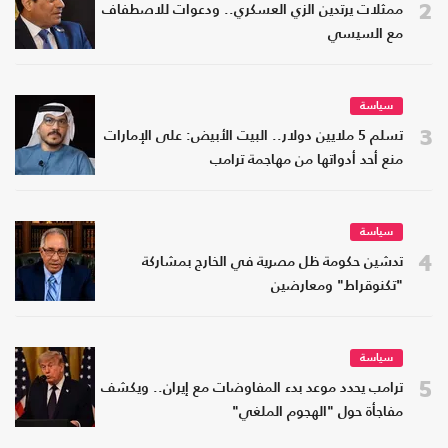
2
ممثلات يرتدين الزي العسكري.. ودعوات للاصطفاف
مع السيسي
سياسة
3
تسلم 5 ملايين دولار.. البيت الأبيض: على الإمارات
منع أحد أدواتها من مهاجمة ترامب
سياسة
4
تدشين حكومة ظل مصرية في الخارج بمشاركة
"تكنوقراط" ومعارضين
سياسة
5
ترامب يحدد موعد بدء المفاوضات مع إيران.. ويكشف
مفاجأة حول "الهجوم الملغي"