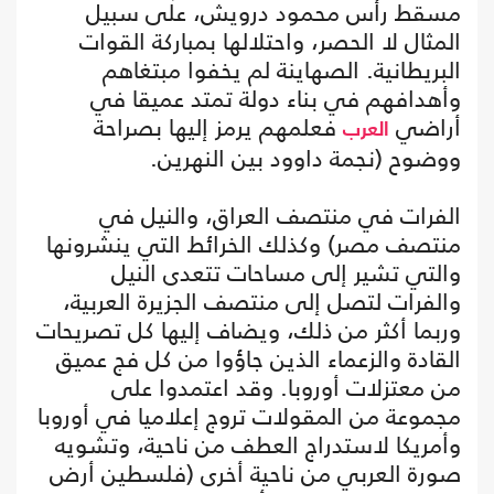
مسقط رأس محمود درويش، على سبيل
المثال لا الحصر، واحتلالها بمباركة القوات
البريطانية. الصهاينة لم يخفوا مبتغاهم
وأهدافهم في بناء دولة تمتد عميقا في
أراضي
فعلمهم يرمز إليها بصراحة
العرب
ووضوح (نجمة داوود بين النهرين.
الفرات في منتصف العراق، والنيل في
منتصف مصر) وكذلك الخرائط التي ينشرونها
والتي تشير إلى مساحات تتعدى النيل
والفرات لتصل إلى منتصف الجزيرة العربية،
وربما أكثر من ذلك، ويضاف إليها كل تصريحات
القادة والزعماء الذين جاؤوا من كل فج عميق
من معتزلات أوروبا. وقد اعتمدوا على
مجموعة من المقولات تروج إعلاميا في أوروبا
وأمريكا لاستدراج العطف من ناحية، وتشويه
صورة العربي من ناحية أخرى (فلسطين أرض