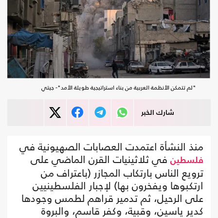
"لم تتمكن الأنظمة العربية من بناء استراتيجية طويلة الأمد"- جيتي
شارك الخبر
منذ النشأة اعتمدت العصابات الصهيونية في
في ثلاثينيات القرن الماضي على
فلسطين
ترويع الناس بارتكاب المجازر (باعتراف من
ارتكبوها ويفخرون بها) لإجبار الفلسطينيين
على الرحيل، ثم تدمير قراهم لطمس وجودها
كدير ياسين، وقبية، وكفر قاسم، والبروة