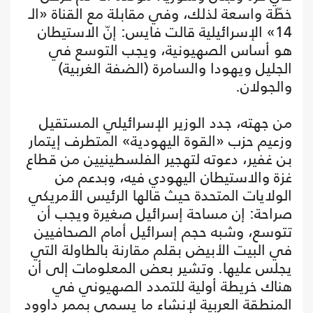
خطّة واسعة لذلك، وفي مقابلة مع القناة «الـ
14» الإسرائيلية قالت فايس: إنّ الاستيطان
هو أساس الصهيونية، ويجب التوسع في
الجليل ويهودا والسامرة (الضفة الغربية)
والجولان.
من جهته، جدد الوزير الإسرائيلي المستقيل
وزعيم حزب «القوة اليهودية» المتطرف إيتمار
بن غفير، دعوته لتهجير الفلسطينيين من قطاع
غزة والاستيطان اليهودي فيه، وبدعم من
الولايات المتحدة حيث قالها الرئيس الأمريكي
صراحة: إن مساحة إسرائيل صغيرة ويجب أن
تتوسع، وشبه حجم إسرائيل أمام الصحافيين
في البيت الأبيض بقلم مقارنة بالطاولة التي
يجلس عليها. وتشير بعض المعلومات إلى أن
هناك خريطة أولية للتمدد الصهيوني في
المنطقة العربية لإنشاء ما يسمى بممر داوود