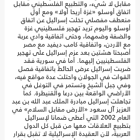
مقابل لا شيء، والتطبيع الفلسطيني مقابل
اتفاق أوسلو «غزة أريحا أولا» ومع أول
منعطف مفصلي تخلت إسرائيل عن اتفاق
أوسلو واليوم تريد تهجير فلسطينيي غزة
والضفة وضمهما، وحتى اتفاقية وادي عربة
مع الأردن، واتفاقية كامب ديفيد مع مصر
أصبحتا هشتين بعد عزم إسرائيل على تهجير
الفلسطينيين إليهما. أما في سورية فقد
ضربت إسرائيل عرض الحائط باتفاقية فصل
القوات في الجولان واحتلت عدة مواقع فيه،
وفي جبل الشيخ وتستمر في التوغل في
الأراضي الواقعة بين درعا والقنيطرة. كما
تجاهلت إسرائيل مبادرة الملك عبد الله بن عبد
العزيز آل سعود «الأرض مقابل السلام» في
العام 2002 التي أعطى ضمانا لإسرائيل
بتطبيع العلاقات معها من قبل كل الدول
العربية، لأن العقيدة الإسرائيلية لا تقبل بقرار