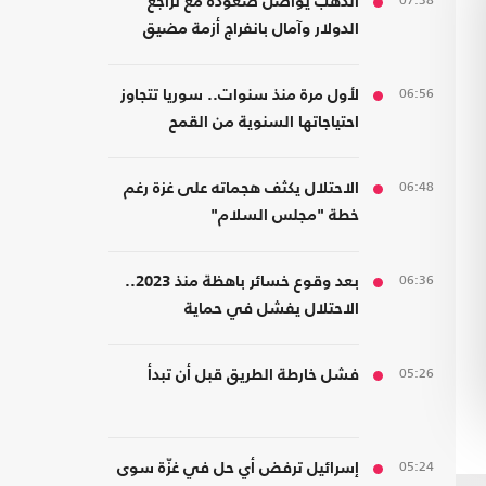
07:38
الذهب يواصل صعوده مع تراجع
الدولار وآمال بانفراج أزمة مضيق
هرمز
06:56
لأول مرة منذ سنوات.. سوريا تتجاوز
احتياجاتها السنوية من القمح
06:48
الاحتلال يكثف هجماته على غزة رغم
خطة "مجلس السلام"
06:36
بعد وقوع خسائر باهظة منذ 2023..
الاحتلال يفشل في حماية
مستوطنيه من خطر الصواريخ
05:26
فشل خارطة الطريق قبل أن تبدأ
05:24
إسرائيل ترفض أي حل في غزّة سوى