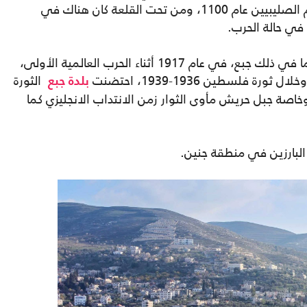
طبيعي جميل، وتم بناء القلعة خلال فترة حكم الصليبيين عام 1100، ومن تحت القلعة كان هناك في
في حالة الحرب.
استولت القوات البريطانية على فلسطين، بما في ذلك جبع، في عام 1917 أثناء الحرب العالمية الأولى،
ة فلسطين 1936-1939، احتضنت
الثورة
بلدة جبع
خاصة جبل حريش مأوى الثوار زمن الانتداب الانجليزي كما
 البارزين في منطقة جنين.