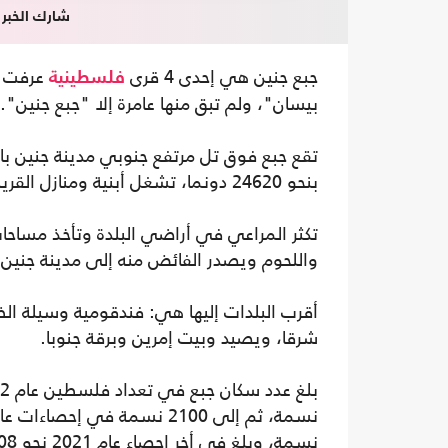
شارك الخبر
جبع جنين هي إحدى 4 قرى
عرفت ب
فلسطينية
بيسان"، ولم تبق منها عامرة إلا "جبع جنين".
بنحو 24620 دونما، تشغل أبنية ومنازل القرية منها ما مساحته 220 دونما من مجمل تلك المساحة.
تكثر المراعي في أراضي البلدة وتأخذ مساحات ك
واللحوم ويصدر الفائض منه إلى مدينة جنين.
أقرب البلدات إليها هي: فندقومية وسيلة ال
شرقا، ويصيد وبيت إمرين وبرقة جنوبا.
نسمة، وبلغ في أخر إحصاء عام 2021 نحو 11.208 نسمة.