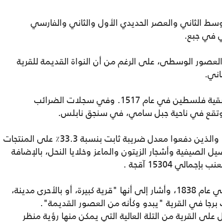
وسط الثاني والعصر الحديدي الأول والثاني والفارسي
ي في جبع.
العصور الوسطى، على الرغم من أن النواة القديمة للقرية
اني.
خضعت جبع لحكم الإمبراطورية العثمانية مع بقية فلسطين في عام 1517. وفي سجلات الضرائب
كان عدد سكانها 42 عائلة، جميعهم مسلمون، والذين دفعوا معدل ضريبة ثابت بنسبة 33.3٪ على المنتجات
يل الصيفية وأشجار الزيتون والماعز وخلايا النحل، بالإضافة
لي 15304 آقجة .
زار الباحث الأمريكي إدوارد روبنسون القرية في عام 1838، وأشار إلى أنها "قرية كبيرة، أو بالأحرى مدينة،
برجا في القرية "يبدو وكأنه من العصور القديمة".
 على القرية من التلة العالية التي يمكن منها رؤية منظر