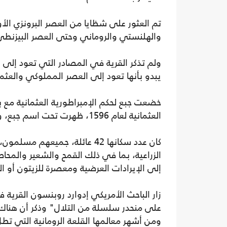
تم العثور على شظايا من العصر البرونزي الأ
والهلنستي والروماني وحتى العصر البيزنط
ولم تذكر القرية في المصادر التي تعود إلى 
يبدو بأنها تعود إلى العصر المملوكي والعثم
العثمانية لعام 1596، ظهرت تحت اسم جبع، وتقع في ناحية جبل سامي، في سنجق نابلس.
الزراعية، بما في ذلك القمح والشعير والمحاص
إلى الإيرادات العرضية ومعصرة للزيتون أو العنب بإجما
على منحدر سلسلة من التلال" وذكر أن هناك 
ومن أشهر معالمها القلعة الرومانية التي تطل