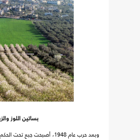
بساتين اللوز والزيتون في ق