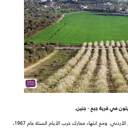
رية جبع - جنين.
وبعد حرب عام 1948، أصبحت جبع تحت الحكم الأردني. ومع انتهاء معارك حرب الأيام الستة عام 1967،