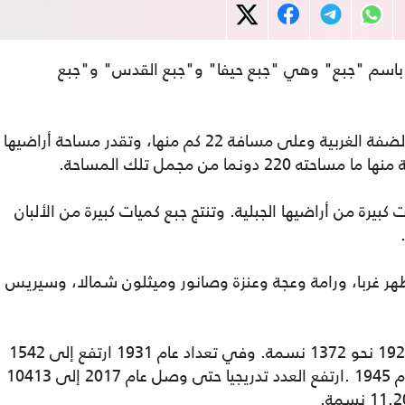
اسم "جبع" وهي "جبع حيفا" و"جبع القدس" و"جبع
تقع جبع فوق تل مرتفع جنوبي مدينة جنين بالضفة الغربية وعلى مسافة 22 كم منها، وتقدر مساحة أراضيها
بيرة من أراضيها الجبلية. وتنتج جبع كميات كبيرة من الألبان
ظهر غربا، ورامة وعجة وعنزة وصانور وميثلون شمالا، وسيريس
بلغ عدد سكان جبع في تعداد فلسطين عام 1922 نحو 1372 نسمة. وفي تعداد عام 1931 ارتفع إلى 1542
نسمة، ثم إلى 2100 نسمة في إحصاءات عام 1945 .ارتفع العدد تدريجيا حتى وصل عام 2017 إلى 10413