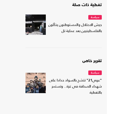
تغطية ذات صلة
سياسة
جيش الاحتلال والمستوطنون ينكّلون
بالفلسطينيين بعد عملية تل
تقرير خاص
سياسة
"عربي21" تتشح بالسواد حدادا على
شهداء الصحافة في غزة.. وتستمر
بالتغطية