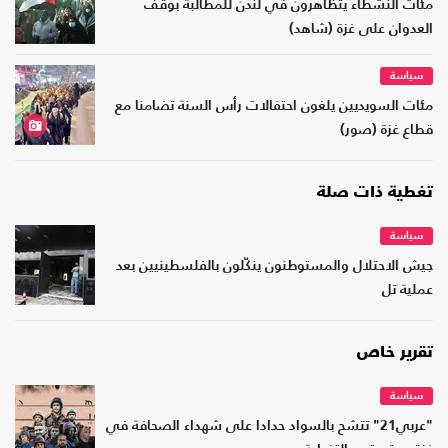
مئات النشطاء يتظاهرون في لندن للمطالبة بوقف
العدوان على غزة (شاهد)
سياسة
مئات السويديين يلغون احتفالات رأس السنة تضامنا مع
قطاع غزة (صور)
تغطية ذات صلة
سياسة
جيش الاحتلال والمستوطنون ينكّلون بالفلسطينيين بعد
عملية تل
تقرير خاص
سياسة
"عربي21" تتشح بالسواد حدادا على شهداء الصحافة في