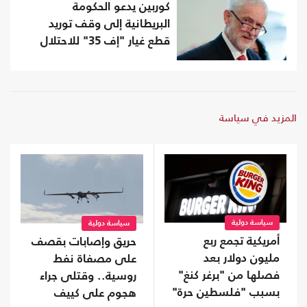
كوربين يدعو الحكومة
البريطانية إلى وقف توريد
قطع غيار "إف 35" للاحتلال
المزيد في سياسة
سياسة دولية
سياسة دولية
أمريكية تجمع ربع
حريق وإصابات بقصف
مليون دولار بعد
على مصفاة نفط
فصلها من "برغر كنغ"
روسية.. وقتلى جراء
بسبب "فلسطين حرة"
هجوم على كييف