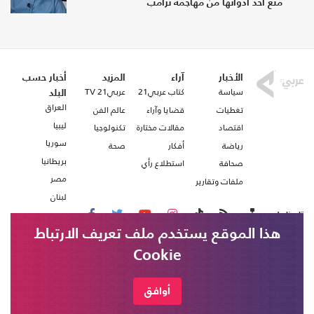
منع أحد أدواتها من مهاجمة ترامب
الأخبار
آراء
المزيد
أخبار حسب
سياسة
كتاب عربي21
عربي21 TV
البلد
العراق
تغطيات
قضايا وآراء
عالم الفن
ليبيا
اقتصاد
مقالات مختارة
تكنولوجيا
سوريا
رياضة
أفكار
صحة
بريطانيا
صحافة
استطلاع رأي
مصر
ملفات وتقارير
لبنان
تابعنا على
هذا الموقع يستخدم ملف تعريف الارتباط
Cookie
من نحن
اتصل بنا
شروط الاستخدام
أوافق
عربي21 ، جميع الحقوق محفوظة @ 2020