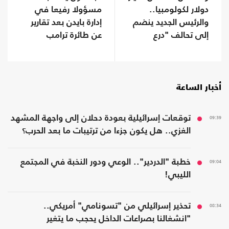
دولار لكولومبيا..
مسؤولا رفيعا في
والرئيس الجديد ينضم
إدارة بايدن بعد تقارير
إلى تحالف "درع
عن طائرة ترامب
الأمريكتين"
أخبار الساعة
09:39
توقعات إسرائيلية بعودة دحلان إلى واجهة المشهد
الغزي.. هل يكون جزءا من ترتيبات ما بعد الحرب؟
09:04
خطبة "الدردير".. الوعي ودور النخبة في المجتمع
الليبي!
08:34
تحذير إسرائيلي من "تسونامي" أمريكي..
"انشغالنا بصراعات الداخل يحجب ما يتغير