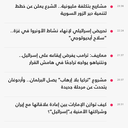
23:36
مشاريع بتكلفة مليونية.. الشرع يعلن عن خطط
لتنمية دير الزور السورية
22:24
تحريض إسرائيلي لإنهاء نشاط الأونروا في غزة..
"سلاح أيديولوجي"
21:37
معاريف: ترامب يفرض إيقاعه على إسرائيل..
ونتنياهو يواجه تراجعًا في هامش القرار
20:37
مشروع "تركيا بلا إرهاب" يصل البرلمان.. وأردوغان
يتحدث عن مرحلة جديدة
20:31
كيف توازن الإمارات بين إعادة علاقاتها مع إيران
وشراكتها الأمنية بـ"إسرائيل"؟