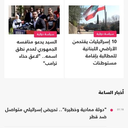
سياسة دولية
سياسة دولية
10 إسرائيليات يقتحمن
السيد يدعو منافسه
الأراضي اللبنانية
الجمهوري لعدم نطق
للمطالبة بإقامة
اسمه.. "لاعق حذاء
مستوطنات
ترامب"
أخبار الساعة
01:16
"دولة معادية وخطيرة".. تحريض إسرائيلي متواصل
ضد قطر