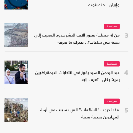
وإيران.. هذه بنوده
سياسة
3
من له مصلحة بعبور آلاف البشر حدود المغرب إلى
سبتة في ساعات؟.. نخبرك ما نعرفه
سياسة
4
عبد الرحمن السيد يفوز في انتخابات الديمقراطيين
بميشيغان.. تعرف إليه
سياسة
5
هكذا خرجت "الشائعات" التي تسببت في أزمة
المهاجرين بمدينة سبتة