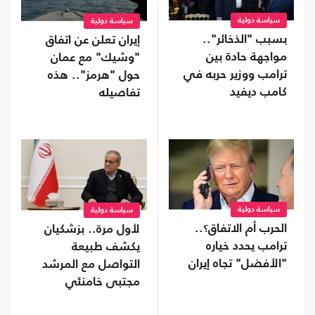
سياسة دولية
سياسة دولية
بسبب "الذخائر"..
إيران تعلن عن اتفاق
مواجهة حادة بين
"وشيك" مع عمان
ترامب ووزير حربه في
حول "هرمز".. هذه
كامب ديفيد
تفاصيله
سياسة دولية
سياسة دولية
الحرب أم الاتفاق؟..
لأول مرة.. بزشكيان
ترامب يحدد خياره
يكشف طبيعة
"الأفضل" تجاه إيران
التواصل مع المرشد
مجتبى خامنئي