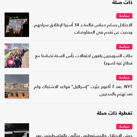
ذات صلة
سياسة
الاحتلال يسلم حماس قائمة بـ 34 أسيرا لإطلاق سراحهم..
وحديث عن تقدم في المفاوضات
سياسة
مئات السويديين يلغون احتفالات رأس السنة تضامنا مع
قطاع غزة (صور)
سياسة
NYT: بعد 7 أكتوبر غيّرت "إسرائيل" قواعد الاشتباك ولم
تعد تهتم بالمدنيين
تغطية ذات صلة
سياسة
جيش الاحتلال والمستوطنون ينكّلون بالفلسطينيين بعد