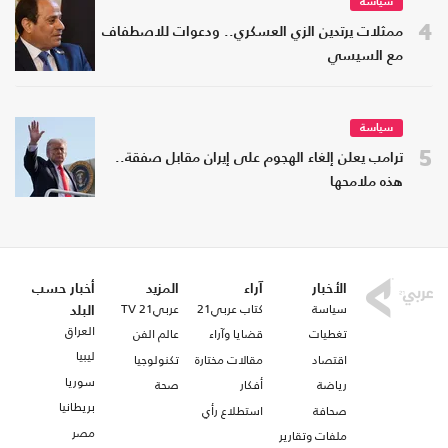
سياسة
4
ممثلات يرتدين الزي العسكري.. ودعوات للاصطفاف
مع السيسي
سياسة
5
ترامب يعلن إلغاء الهجوم على إيران مقابل صفقة..
هذه ملامحها
الأخبار
آراء
المزيد
أخبار حسب
سياسة
كتاب عربي21
عربي21 TV
البلد
العراق
تغطيات
قضايا وآراء
عالم الفن
ليبيا
اقتصاد
مقالات مختارة
تكنولوجيا
سوريا
رياضة
أفكار
صحة
بريطانيا
صحافة
استطلاع رأي
مصر
ملفات وتقارير