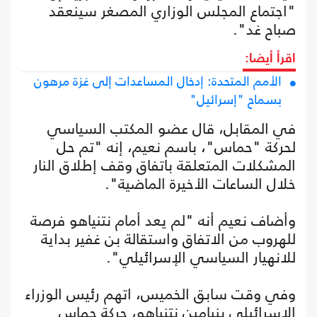
"اجتماع المجلس الوزاري المصغر سينعقد
صباح غد".
اقرأ أيضا:
الأمم المتحدة: إدخال المساعدات إلى غزة مرهون
بسماح "إسرائيل"
في المقابل، قال عضو المكتب السياسي
لحركة "حماس"، باسم نعيم، إنه "تم حل
المشكلات المتعلقة باتفاق وقف إطلاق النار
خلال الساعات الأخيرة الماضية".
وأضاف نعيم أنه "لم يعد أمام نتنياهو فرصة
للهروب من الاتفاق واستقالة بن غفير بداية
للانهيار السياسي الإسرائيلي".
وفي وقت سابق الخميس، اتهم رئيس الوزراء
الإسرائيلي بنيامين نتنياهو، حركة حماس