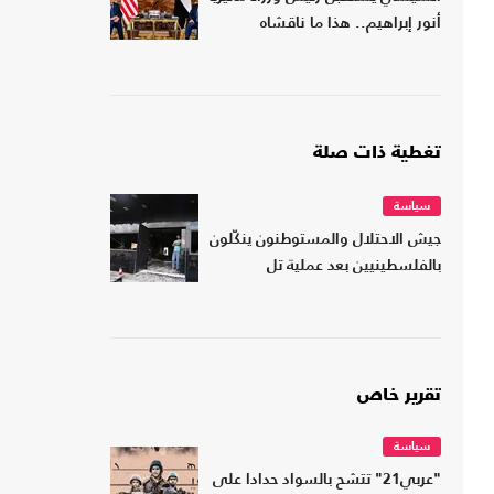
أنور إبراهيم.. هذا ما ناقشاه
تغطية ذات صلة
سياسة
جيش الاحتلال والمستوطنون ينكّلون
بالفلسطينيين بعد عملية تل
تقرير خاص
سياسة
"عربي21" تتشح بالسواد حدادا على