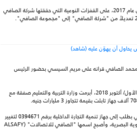
ويشهد الموقع الإلكتروني، الذي تأسس في عام 2017، على القفزات النوعية التي حققتها شركة الصافي
حاول أن يهوّن عليه (شاهد)
وم 29 آب/أغسطس 2018، عقد محمد الصافي قرانه على مريم السيسي بحضور الرئيس
وبعد نحو شهرين فقط، وتحديدًا في تشرين الأول/ أكتوبر 2018، أبرمت وزارة التربية والتعليم صفقة مع
في تموز/ يوليو 2019، تقدمت شركة الصافي بطلب إلى جهاز تنمية التجارة الداخلية برقم 0394671 لتغيير
علامتها التجارية. تم منحها الحق في تغيير الهوية البصرية، وأصبح اسمها "الصافي للاتصالات" (ALSAFY