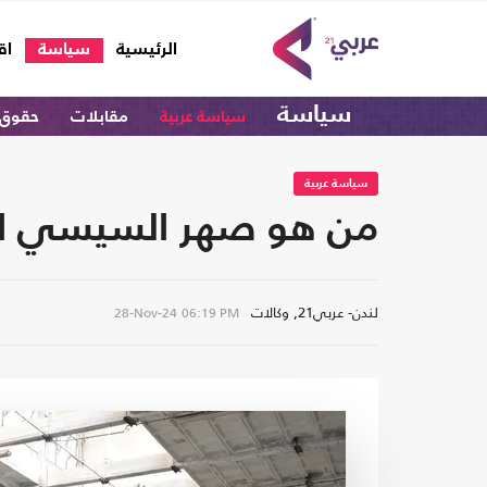
(current)
الرئيسية
سياسة
اق
سياسة
سياسة عربية
مقابلات
حقوق 
سياسة عربية
من هو صهر السيسي الذي يملك 76 بالمئة من "شر
لندن- عربي21, وكالات
28-Nov-24
06:19 PM