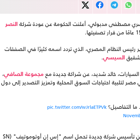
صري مصطفى مدبولي، أعلنت الحكومة عن عودة شركة
النصر
 رئيس النظام المصري، الذي تردد اسمه كثيرًا في الصفقات
.
السيسي
السيارات، خالد شديد، عن شراكة جديدة مع
،
مجموعة الصافي
صر لتلبية احتياجات السوق المحلية وتعزيز التصدير إلى دول
ما التفاصيل؟
pic.twitter.com/wJrlaETPVk
Novemb
وأعلنت مجموعة الصافي في بيان صحفي عن تأسيس شركة جديدة تحمل اسم "إس إن أوتوموتيف" (SN