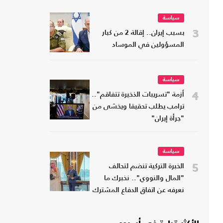
سياسة
3
بسبب إيران.. إقالة 2 من كبار
المسؤولين في الموساد
سياسة
4
أزمة "تسريبات الذخيرة تتفاقم"..
ترامب يطلب تحقيقا ويخشى من
"جرأة إيران"
سياسة
5
الخبرة التركية تنضم لتحالف
"المال والنووي".. نخبرك ما
نعرفه عن اتفاق الدفاع المشترك