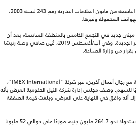
وسجلت الشركة علاماتها التجارية ضمن الفئة التاسعة من قانون العلامات التجارية رقم 243 لسنة 2003،
هواتف المحمولة وغيرها.
نى جديد في التجمع الخامس بالمنطقة السادسة، بعد أن
كانت الشركة تقع في شارع عبد الله دراز بمصر الجديدة. وفي آب/أغسطس 2019، عُين صافي وهبة رئيسًا
قرار من وزارة الصناعة.
في عام 2020، استحوذ صافي وهبة بالشراكة مع رجال أعمال آخرين، عبر شركة "IMEX International"،
ة النيل لحليج الأقطان بسعر 50 جنيهًا للسهم. وصف مجلس إدارة شركة النيل الحكومية العرض بأنه
 إلا أنه وافق في النهاية على العرض، وبلغت قيمة الصفقة
بلغ رأس مال الشركة المصدر خلال صفقة الاستحواذ نحو 264.7 مليون جنيه، موزعًا على حوالي 52 مليونا