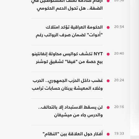
20:58
أرقام صادمة لعنف المستوطنين في
الضفة.. هل تحول الدعم الحكومي
إلى غطاء رسمي؟
20:54
الحكومة العراقية تؤكد امتلاك
"أدوات" لضمان صرف الرواتب رغم
الضغوط المالية
20:40
NYT تكشف كواليس محاولة إنفانتينو
بيع حصة من "فيفا" لشقيق كوشنر
20:24
غضب داخل الحزب الجمهوري.. الحرب
وغلاء المعيشة يربكان حسابات ترامب
20:16
لن يسقط الاستبداد إلا بالتحالف..
والدرس جاء من ميشيغان
19:33
أفكار حول العلاقة بين "النظام"