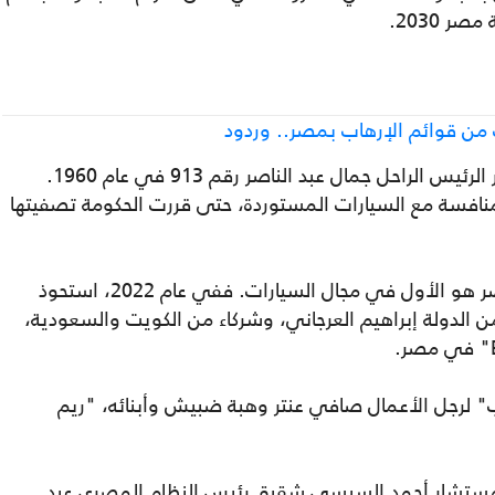
 2030.
من قوائم الإرهاب بمصر.. وردود
وتأسست شركة النصر لصناعة السيارات بقرار الرئيس الراحل جمال عبد الناصر رقم 913 في عام 1960.
افسة مع السيارات المستوردة، حتى قررت الحكومة تصفيتها
لم يكن استثمار صافي وهبة، في شركة النصر هو الأول في مجال السيارات. ففي عام 2022، استحوذ
ن الدولة إبراهيم العرجاني، وشركاء من الكويت والسعودية،
لرجل الأعمال صافي عنتر وهبة ضبيش وأبنائه، "ريم
لمستشار أحمد السيسي شقيق رئيس النظام المصري عبد