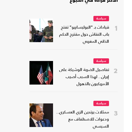
الأكثر قراءة في أسبوع
سياسة
1
قيادات بـ "البوليساريو" تفتح
باب النقاش حول مقترح الحكم
الذاتي المغربي
سياسة
2
تفاصيل الضربة الوشيكة على
إيران.. لهذا السبب أصيب
الأمريكيون بالذهول
سياسة
3
ممثلات يرتدين الزي العسكري..
ودعوات للاصطفاف مع
السيسي