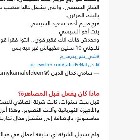
الفتاح السيسي، والذي يشغل حالياً منصب 
بالبنك المركزي.
فرح مريم أحمد سعيد السيسي
بنت أخو السيسي
ومحدش قالك انك فقير قوي.. انتوا فقرا قوي
تلاجتي 10 سنين مفيهاش غير ميه بس
#شي_حلو_بحرف_م
#لندن
pic.twitter.com/faJccEeNal
— سامي كمال الدين (@samykamaleldeen)
ماذا كان يفعل قبل المصاهرة؟
قبل ست سنوات، كانت شركة الصافي للاستير
سامسونج، بالإضافة إلى تشغيل محال تجارية لتوزيع 
ولم تسجل الشركة أي سابقة أعمال في مجالات أخ