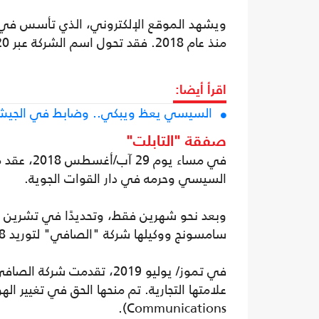
منذ عام 2018. فقد تحول اسم الشركة عبر 20 تعديلاً من "شركة الصافي" إلى "مجموعة الصافي".
اقرأ أيضا:
السيسي يعظ ويبكي.. وضابط في الجيش ي
صفقة "التابلت"
في مساء ي
السيسي وحرمه في دار القوات الجوية.
سامسونج ووكيلها شركة "الصافي" لتوريد 708 آلاف جهاز تابلت بقيمة تتجاوز 3 مليارات جنيه.
Communications).