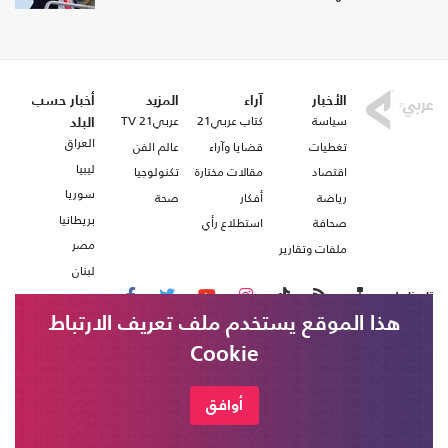
الأخبار
آراء
المزيد
أخبار حسب
سياسة
كتاب عربي21
عربي21 TV
البلد
العراق
تغطيات
قضايا وآراء
عالم الفن
ليبيا
اقتصاد
مقالات مختارة
تكنولوجيا
سوريا
رياضة
أفكار
صحة
بريطانيا
صحافة
استطلاع رأي
مصر
ملفات وتقارير
لبنان
تابعنا على
هذا الموقع يستخدم ملف تعريف الارتباط
Cookie
من نحن
اتصل بنا
شروط الاستخدام
أوافق
عربي21 ، جميع الحقوق محفوظة @ 2020