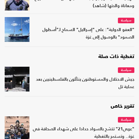
ومعاناة والدتها (شاهد)
سياسة
"العفو الدولية": على "إسرائيل" السماح لـ"أسطول
الصمود" بالوصول إلى غزة
تغطية ذات صلة
سياسة
جيش الاحتلال والمستوطنون ينكّلون بالفلسطينيين بعد
عملية تل
تقرير خاص
سياسة
"عربي21" تتشح بالسواد حدادا على شهداء الصحافة في
غزة.. وتستمر بالتغطية