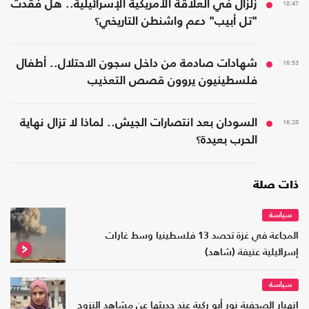
18:47
زلزال في العلاقة الأمريكية الإسرائيلية.. هل فقدت
"تل أبيب" دعم واشنطن التاريخي؟
16:53
شهادات صادمة من داخل سجون الاحتلال.. أطفال
فلسطينيون يروون قصص التعذيب
16:28
السودان بعد انتصارات الجيش.. لماذا لا تزال نهاية
الحرب بعيدة؟
ذات صلة
سياسة
المجاعة في غزة تحصد 13 فلسطينيا وسط غارات
إسرائيلية عنيفة (شاهد)
سياسة
انهيار الصحفية نور أبو ركبة عند حديثها عن مشاهد النزوح