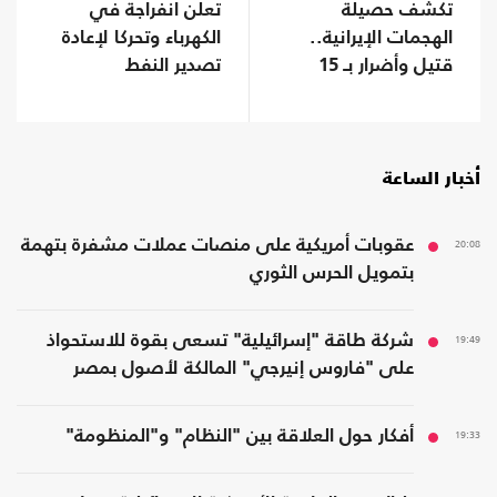
تكشف حصيلة
تعلن انفراجة في
الهجمات الإيرانية..
الكهرباء وتحركا لإعادة
قتيل وأضرار بـ 15
تصدير النفط
سفينة
أخبار الساعة
20:08
عقوبات أمريكية على منصات عملات مشفرة بتهمة
بتمويل الحرس الثوري
19:49
شركة طاقة "إسرائيلية" تسعى بقوة للاستحواذ
على "فاروس إنيرجي" المالكة لأصول بمصر
19:33
أفكار حول العلاقة بين "النظام" و"المنظومة"