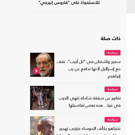
للاستحواذ على "فاروس إنيرجي"
المالكة لأصول بمصر
ذات صلة
سياسة
سفير واشنطن في "تل أبيب": نقف
مع إسرائيل لأنها تدافع عن رب
إبراهيم
سياسة
تقارير عن صفقة شاملة تنهي الحرب
في غزة.. هذه بعض تفاصيلها
سياسة
نتنياهو يكلّف الموساد بترتيب تهجير