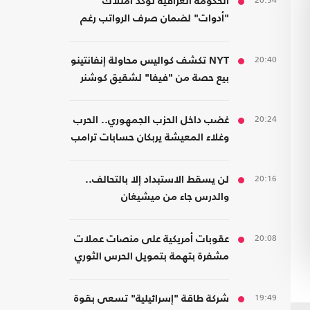
20:54
الحكومة العراقية تؤكد امتلاك
"أدوات" لضمان صرف الرواتب رغم
الضغوط المالية
20:40
NYT تكشف كواليس محاولة إنفانتينو
بيع حصة من "فيفا" لشقيق كوشنر
20:24
غضب داخل الحزب الجمهوري.. الحرب
وغلاء المعيشة يربكان حسابات ترامب
20:16
لن يسقط الاستبداد إلا بالتحالف..
والدرس جاء من ميشيغان
20:08
عقوبات أمريكية على منصات عملات
مشفرة بتهمة بتمويل الحرس الثوري
19:49
شركة طاقة "إسرائيلية" تسعى بقوة