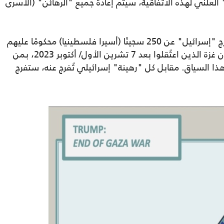
سرائيل" العلني لهذه الاتفاقية، سيتم إعادة جميع "الرهائن" (الأسرى
5- بمجرد إطلاق سراح جميع "الرهائن"، ستفرج "إسرائيل" عن 250 سجينًا (أسيرا فلسطينيا) محكومًا عليهم
بالسجن المؤبد، بالإضافة إلى 1700 من سكان غزة الذين اعتُقلوا بعد 7 تشرين الأول/ أكتوبر 2023، بمن
ا السياق. مقابل كل "رهينة" إسرائيلي تُفرج عنه، ستفرج