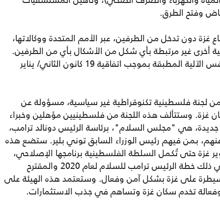
 (المياه والكهرباء والصرف الصحي)، وتأهيل المستشفيات
نقاض وفتح الطرق.
 غزة دون تدخل من الطرفين، عبر الأمم المتحدة ووكالاتها،
ة أخرى غير مرتبطة بأي شكل من الأشكال بأي من الطرفين.
وسيخضع فتح معبر رفح في كلا الاتجاهين لنفس الآلية المطبقة بموجب اتفاقية 19 كانون الثاني/ يناير
ة من لجنة فلسطينية تكنوقراطية غير سياسية، مسؤولة عن
كان غزة. وستتألف هذه اللجنة من فلسطينيين مؤهلين وخبراء
ة جديدة، هي "مجلس السلام"، برئاسة الرئيس دونالد ترامب،
نهم، بمن فيهم رئيس الوزراء السابق توني بلير. ستضع هذه
طوير غزة حتى تُكمل السلطة الفلسطينية برنامجها الإصلاحي،
كما هو موضح في مختلف المقترحات، بما في ذلك خطة الرئيس ترامب للسلام لعام 2020 والمقترح
يطرة على غزة بشكل آمن وفعال. وستعتمد هذه الهيئة على
ة وفعالة تخدم سكان غزة وتساهم في جذب الاستثمارات.