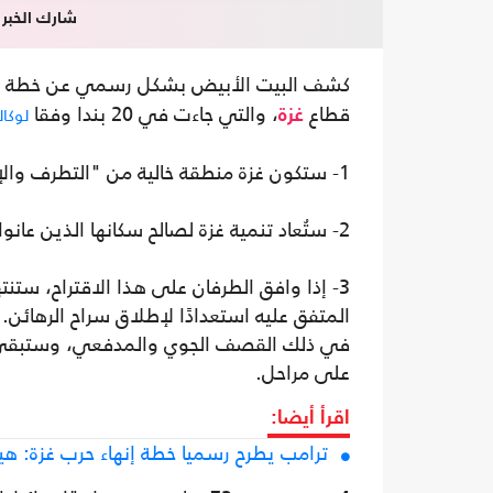
شارك الخبر
كشف البيت الأبيض بشكل رسمي عن خطة الر
قطاع
، والتي جاءت في 20 بندا وفقا
لوكال
غزة
1- ستكون غزة منطقة خالية من "التطرف والإرهاب،" لا تشكل تهديدًا لجيرانها.
2- ستُعاد تنمية غزة لصالح سكانها الذين عانوا ما يكفي.
3- إذا وافق الطرفان على هذا الاقتراح، ستن
المتفق عليه استعدادًا لإطلاق سراح الرهائن.
في ذلك القصف الجوي والمدفعي، وستبقى خ
على مراحل.
اقرأ أيضا:
ترامب يطرح رسميا خطة إنهاء حرب غزة: هيئ