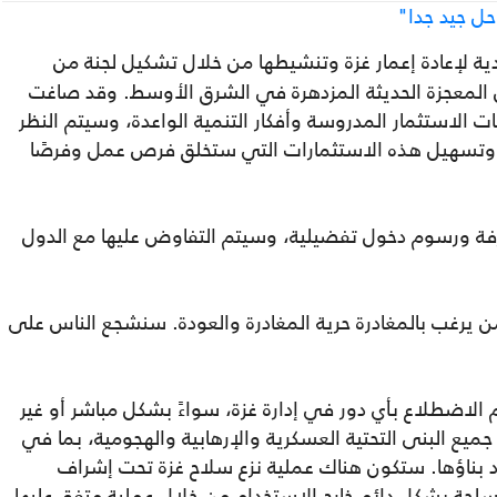
حل جيد جدا"
ية لإعادة إعمار غزة وتنشيطها من خلال تشكيل لجنة من
 المعجزة الحديثة المزدهرة في الشرق الأوسط. وقد صاغت
 الاستثمار المدروسة وأفكار التنمية الواعدة، وسيتم النظر
ذب وتسهيل هذه الاستثمارات التي ستخلق فرص عمل وفرصًا
عرفة ورسوم دخول تفضيلية، وسيتم التفاوض عليها مع الدول
لمن يرغب بالمغادرة حرية المغادرة والعودة. سنشجع الناس على
الاضطلاع بأي دور في إدارة غزة، سواءً بشكل مباشر أو غير
ميع البنى التحتية العسكرية والإرهابية والهجومية، بما في
اد بناؤها. ستكون هناك عملية نزع سلاح غزة تحت إشراف
ة بشكل دائم خارج الاستخدام من خلال عملية متفق عليها