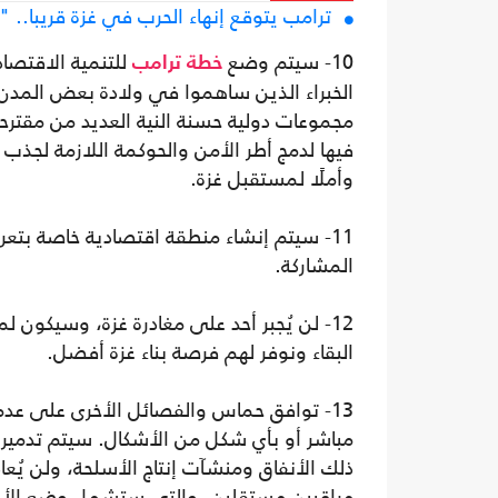
ترامب يتوقع إنهاء الحرب في غزة قريبا.. "
10- سيتم وضع
للتنمية الاقتصاد
خطة ترامب
الخبراء الذين ساهموا في ولادة بعض المدن
مجموعات دولية حسنة النية العديد من مقترحات
فيها لدمج أطر الأمن والحوكمة اللازمة لج
وأملًا لمستقبل غزة.
11- سيتم إنشاء منطقة اقتصادية خاصة بت
المشاركة.
12- لن يُجبر أحد على مغادرة غزة، وسيكون 
البقاء ونوفر لهم فرصة بناء غزة أفضل.
13- توافق حماس والفصائل الأخرى على عدم 
مباشر أو بأي شكل من الأشكال. سيتم تدمير ج
ذلك الأنفاق ومنشآت إنتاج الأسلحة، ولن يُع
مراقبين مستقلين، والتي ستشمل وضع الأسلح