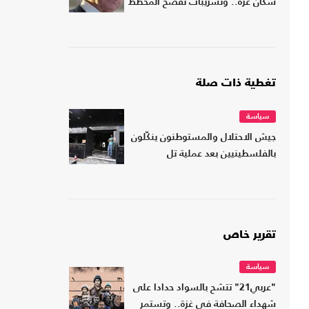
سكان غزة.. وتسريبات تفضح المخطط
تغطية ذات صلة
سياسة
جيش الاحتلال والمستوطنون ينكّلون
بالفلسطينيين بعد عملية تل
تقرير خاص
سياسة
"عربي21" تتشح بالسواد حدادا على
شهداء الصحافة في غزة.. وتستمر