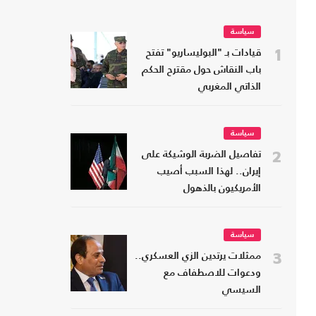
سياسة
1
قيادات بـ "البوليساريو" تفتح
باب النقاش حول مقترح الحكم
الذاتي المغربي
سياسة
2
تفاصيل الضربة الوشيكة على
إيران.. لهذا السبب أصيب
الأمريكيون بالذهول
سياسة
3
ممثلات يرتدين الزي العسكري..
ودعوات للاصطفاف مع
السيسي