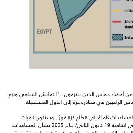
و عن أعضاء حماس الذين يلتزمون بـ"التعايش السلمي ونزع
س الراغبين في مغادرة غزة إلى الدول المستقبلة.
المساعدات كاملةً إلى قطاع غزة فورًا. وستكون كميات
المساعدات، كحد أدنى، متوافقة مع ما ورد في اتفاقية 19 كانون الثاني/ يناير 2025 بشأن المساعدات