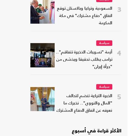
3
السعودية وتركيا وباكستان توقع
اتفاق "دفاع مشترك" في مكة
المكرمة
سياسة
4
أزمة "تسريبات الذخيرة تتفاقم"..
ترامب يطلب تحقيقا ويخشى من
"جرأة إيران"
سياسة
5
الخبرة التركية تنضم لتحالف
"المال والنووي".. نخبرك ما
نعرفه عن اتفاق الدفاع المشترك
الأكثر قراءة في أسبوع