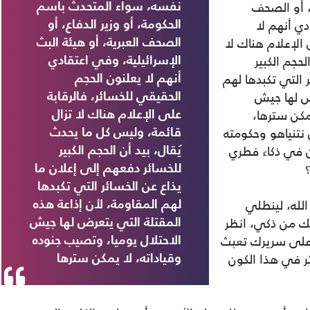
، أو الصحف
نفسه، سواء المتحدث باسم
دي أنهم لا
الحكومة، أو وزير الدفاع، أو
 الإعلام هناك لا
الصحف العبرية، أو هيئة البث
حجم الكبير
الإسرائيلية، وفي اعتقادي
 التي تكبدها لهم
أنهم لا يعلنون الحجم
رض لها جيش
الحقيقي للخسائر، فالرقابة
مكن سترها،
على الإعلام هناك لا تزال
نتنياهو وحكومته
قائمة، وليس كل ما يحدث
ن في ذكاء فطري
يُقال، بيد أن الحجم الكبير
للخسائر دفعهم إلى إعلان ما
يذاع عن الخسائر التي تكبدها
الله، لينطلي
لهم المقاومة، لأن إذاعة هذه
لك من ذكي، انظر
المقتلة التي يتعرض لها جيش
 على سريرك تعبث
الاحتلال يوميا، وتصيب جنوده
ر في هذا الكون
وقياداته، لا يمكن سترها