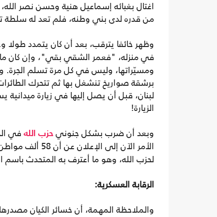
اغتال بغبائه إسماعيل هنية وحسن نصر الله، ف
من قدره لدى بني وطنه، فلم تعد له سلطة ت
وظهر خائفا يترقب، بعد أن كان يتمدد طولا و
في منزله، "فعمر الشقي بقي"، وإن كان ما ج
ومسيّراتها، وليس في كل مرة تسلم الجرة. وأ
برشقة صواريخ تنشغل بها ثم تتحرك الطائرا
لبنان، قبل أن يصل إليها في زيارة ميدانية ي
الزيارة!
وبعد أن ضرب بشكل جنوني
في الجن
حزب الله
الأمر الآن إلى الإعلان عن أن 58 ألف مواطن غادروا منازلهم في شمال
لحزب الله، وهو ما أعترف به المتحدث باسم ا
الرقابة العسكرية:
والملاحظة المهمة، أن خسائر الكيان مصدرها 