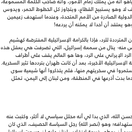
اهو أنه من يملك زمام الأمور، وأنه صاحب الكلمة المسموعة،
كيف لا وهو يستبيح القطاع، ويتجاوز كل الخطوط الحمر، ويدوس
الدولية الصادرة من الأمم المتحدة، وعندما استهدف زعيمين
 يعتقد أن أحدا لا يمكنه أن يردعه!
 المترددة للرد، فإذا بالكرامة الإسرائيلية المفترضة كهشيم
لبعض منه- ينال من سمعة إسرائيل، التي تصرفت هي بعقل هذه
 الرد الإيراني على الرد، وها هو العالم يقف على أطراف
 الإسرائيلية الأخيرة، بعد أن كانت طهران بترددها تثير السخرية.
يستمروا في سخريتهم منها، فلم يتذكروا أنها شيعية سوى
عندما بدت أذرعها في المنطقة، ومن لبنان إلى اليمن، تمثل
ن الله، الذي بدا لي أنه محلل سياسي لا أكثر، وكتبت عنه
استهدافه؛ وهو (نصر الله) رجل السياسة الحصيف، الذي كان
ا يريد أن يعطي ذريعة لانقلاب لبنان عليه إن وسعت إسرائيل