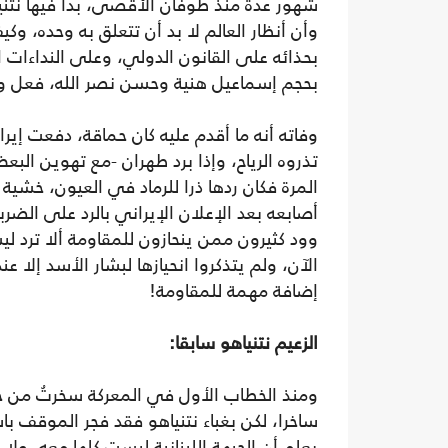
شهور عدة منذ طوفان الأقصى، بدا فيها نتني
وأن أنظار العالم لا بد أن تتعلق به وحده، و
بحذائه على القانون الدولي، وعلى النداءات 
بحجم إسماعيل هنية وحسن نصر الله، فعل وهو
وفاته أنه ما أقدم عليه كان حماقة، دفعت إيران
تذروه الرياح، وإذا برد طهران -مع تهوين ا
المرة فكان ردها ذرا للرماد في العيون، خشية
أصابعه بعد الإعلان الإيراني بالرد على الضربة
وود كثيرون ممن ينحازون للمقاومة ألا ترد ل
الآن، ولم يتذكروا انحيازها لبشار الأسد إلا 
إضافة مهمة للمقاومة!
الزعيم نتنياهو سابقا:
ومنذ الخطاب الأول في المعركة سخرتُ من حس
ساخرا، لكن بغباء نتنياهو فقد فجر الموقف ب
يعلم أن الجبهة اللبنانية ليست كلها معه، ول