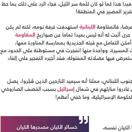
بدا هذا كما لو كان كلمة سر الليل، فجاء الرد على ذلك بما حط
قرير المصير في المنطقة!
عرضا، فالمقاومة
استهدفت غرفة نومه، لكنه لم يكن
اللبنانية
رى أثبت له أنه ليس بعيدا تماما عن صواريخ
المقاومة
مكن التعامل مع قبته الحديدية بممارسة المناورة معها،
ت المسيرة، وواحدة منها انفجرت في مستوطنة على الحدود مع
ستعرض فيها عضلاته المفتولة، فقد أجبره التفجير على إلغاء
وب اللبناني، معلنا أنه سيعيد النازحين الذين هُجّروا، يصل
بسبب القصف الصاروخي
إسرائيل
لحكومة الإسرائيلية، وما خفي أعظم!
الكيان نفسه،
خسائر الكيان مصدرها الكيان