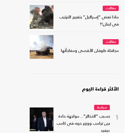
مقالات
ماذا تعني "إسرائيل" بتغيير الترتيب
في لبنان؟!
مقالات
مجافلة طوفان الأقصى ومفاجأتها
الأكثر قراءة اليوم
سياسة
1
بسبب "الذخائر".. مواجهة حادة
بين ترامب ووزير حربه في كامب
ديفيد