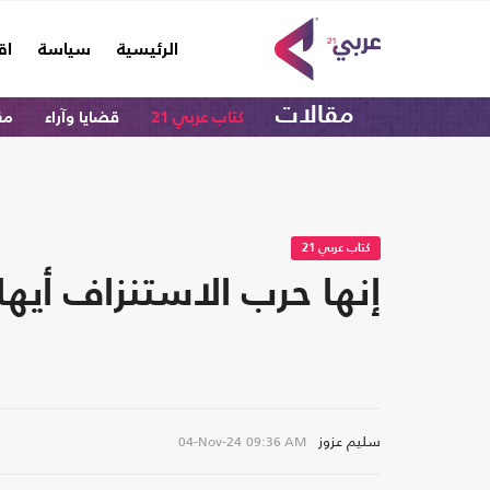
(current)
الرئيسية
سياسة
اق
مقالات
كتاب عربي 21
قضايا وآراء
مق
كتاب عربي 21
إنها حرب الاستنزاف أيها
سليم عزوز
04-Nov-24
09:36 AM