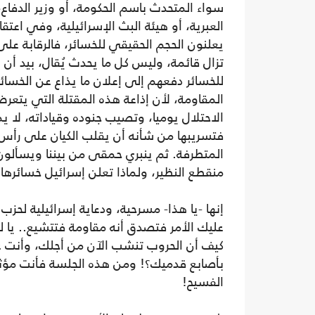
سواء المتحدث باسم الحكومة، أو وزير الدفاع
العبرية، أو هيئة البث الإسرائيلية، وفي اعتقا
يعلنون الحجم الحقيقي للخسائر، فالرقابة على
تزال قائمة، وليس كل ما يحدث يُقال، بيد أن ال
للخسائر دفعهم إلى إعلان ما يذاع عن الخسائر
المقاومة، لأن إذاعة هذه المقتلة التي يتع
الاحتلال يوميا، وتصيب جنوده وقياداته، لا ي
فتسريبها من شأنه أن يقلب الكيان على رأس 
المتطرفة. ثم ينبري حمقى من بيننا ويسألو
منقطع النظير، ولماذا تعلن إسرائيل خسائرها؟
إنها -يا هذا- مسرحية، ودعاية إسرائيلية لحزب 
عليك الأمر فتصدق أنه مقاومة فتتشيع.. يا 
كيف أن الحروب تنشب الآن من أجلك، وأنت
بأصابع قدميك؟! ومن هذه الجلسة فأنت مؤث
الفسيح!