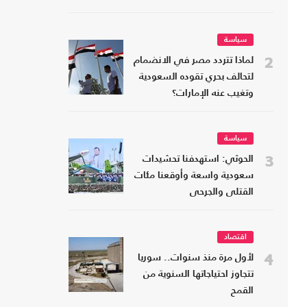
سياسة
2
لماذا تتردد مصر في الانضمام
لتحالف بحري تقوده السعودية
وتغيب عنه الإمارات؟
سياسة
3
الحوثي: استهدفنا تحشيدات
سعودية واسعة وأوقعنا مئات
القتلى والجرحى
اقتصاد
4
لأول مرة منذ سنوات.. سوريا
تتجاوز احتياجاتها السنوية من
القمح