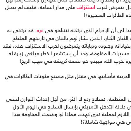
تلال يتعرض لحرب
على مدار الساعة، فكيف لم يصل
استنزاف
ه الطائرات المسيرة؟!
دا لي أن الإجرام الذي يرتكبه نتنياهو في
، قد يرتقي به
غزة
لكيان الكبار، الذين يشار لهم بالبنان في تاريخهم الملطخ
بقياداته وجنوده ودباباته يتعرضون لحرب الاستنزاف هذه، فقد
ا مسيرات المقاومة، وحد أن يستشعر الخطر فيلغي زيارة له
يرة لحزب الله، فيبدو هو نفسه كريشة في مهب الريح!
لحربية فأصابتها في مقتل مثل مصنع مكونات الطائرات في
لى المنطقة، كسلاح ردع لا أكثر، من أجل إحداث التوازن لتبقى
لى دلالة التدخل الأمريكي بإرسال السلاح في اليوم الأول
للازم لعملية كبرى كهذه، فماذا لو وضعت المقاومة هذا
لى هي مواجهة شاملة؟!