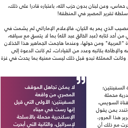
حماس، وعن لبنان بدون حزب الله، باعتباره قادرا على ذلك،
 سلطة تقرير المصير في المنطقة!
يب الذي يمر به الكيان، فالإعلام الإماراتي لم يشمت في
 أحد كتابه (عبد الخالق عبد الله) بما لا يتسق مع سياقه،
 "العربية" ومن حولها، وعندما هاجمت الجماهير هذا الخذلان
ه والإطاحة بكاتبه وعدد من القيادات، ثم كانت الدعوة إلى
وكانت المملكة تبدو قبل ذلك ليست معنية بما يحدث في غزة
السفينتين؛
لا يمكن تجاهل الموقف
درية محملة
المصري من واقعة
 قناة السويس،
السفينتين؛ الأولى التي قيل
وتندد بمن يقول
إنها رست في ميناء
ر هذا المرور،
الإسكندرية محملة بالأسلحة
كرت مع ذلك أن
لإسرائيل، والثانية التي أبحرت