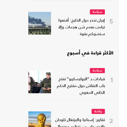
سياسة
5
إيران تحذر دول الخليج: أقنعوا
ترامب بعدم شن هجمات وإلا
سنضربكم بقوة
الأكثر قراءة في أسبوع
سياسة
1
قيادات بـ "البوليساريو" تفتح
باب النقاش حول مقترح الحكم
الذاتي المغربي
رياضة
2
تقارير: إسبانيا والبرتغال تلوحان
بالانسحاب من تنظيم مونديال