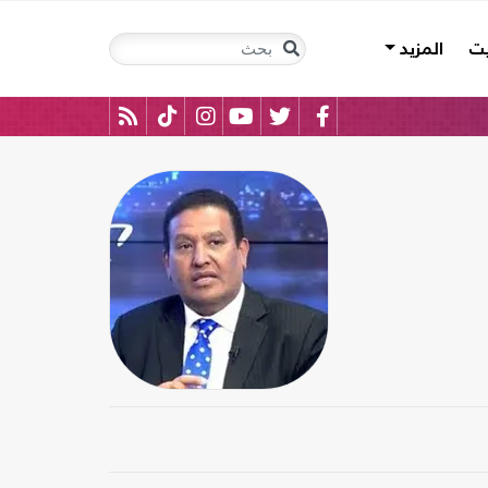
يت
المزيد