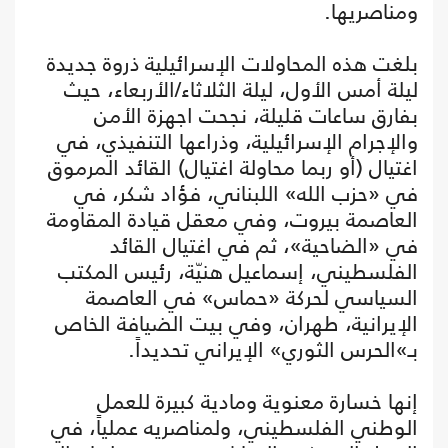
ومناصريها.
بلغت هذه المحاولات الإسرائيلية ذروة جديدة
ليلة أمس الأول، ليلة الثلاثاء/الأربعاء، حيث
بفارق ساعات قليلة، نجحت اجهزة الأمن
والإجرام الإسرائيلية، وذراعها التنفيذي، في
اغتيال (أو ربما محاولة اغتيال) القائد المرموق
في «حزب الله» اللبناني، فؤاد شكر، في
العاصمة بيروت، وفي معقل قيادة المقاومة
في «الضاحية»، ثم في اغتيال القائد
الفلسطيني، إسماعيل هنيّة، رئيس المكتب
السياسي لحركة «حماس» في العاصمة
الإيرانية، طهران، وفي بيت الضيافة الخاص
بـ»الحرس الثوري» الإيراني تحديداً.
إنها خسارة معنوية ومادية كبيرة للعمل
الوطني الفلسطيني، ولمناصريه عملياً، في