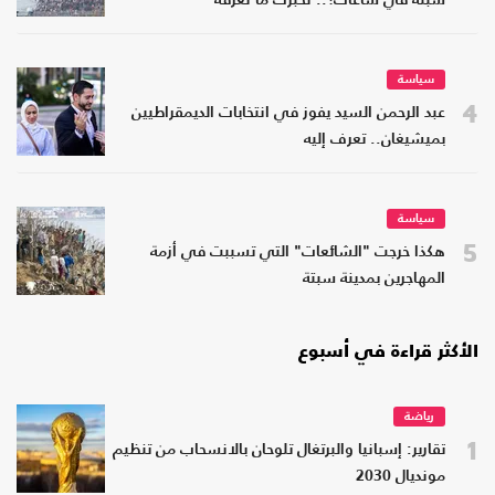
سبتة في ساعات؟.. نخبرك ما نعرفه
سياسة
4
عبد الرحمن السيد يفوز في انتخابات الديمقراطيين
بميشيغان.. تعرف إليه
سياسة
5
هكذا خرجت "الشائعات" التي تسببت في أزمة
المهاجرين بمدينة سبتة
الأكثر قراءة في أسبوع
رياضة
1
تقارير: إسبانيا والبرتغال تلوحان بالانسحاب من تنظيم
مونديال 2030