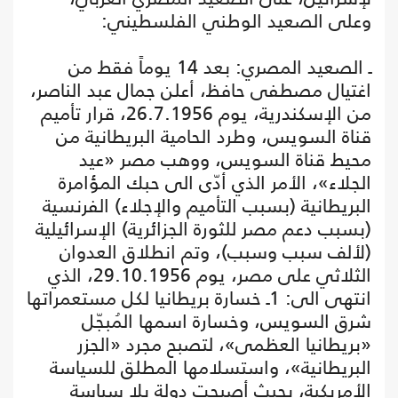
وعلى الصعيد الوطني الفلسطيني:
ـ الصعيد المصري: بعد 14 يوماً فقط من
اغتيال مصطفى حافظ، أعلن جمال عبد الناصر،
من الإسكندرية، يوم 26.7.1956، قرار تأميم
قناة السويس، وطرد الحامية البريطانية من
محيط قناة السويس، ووهب مصر «عيد
الجلاء»، الأمر الذي أدّى الى حبك المؤامرة
البريطانية (بسبب التأميم والإجلاء) الفرنسية
(بسبب دعم مصر للثورة الجزائرية) الإسرائيلية
(لألف سبب وسبب)، وتم انطلاق العدوان
الثلاثي على مصر، يوم 29.10.1956، الذي
انتهى الى: 1ـ خسارة بريطانيا لكل مستعمراتها
شرق السويس، وخسارة اسمها المُبجّل
«بريطانيا العظمى»، لتصبح مجرد «الجزر
البريطانية»، واستسلامها المطلق للسياسة
الأمريكية، بحيث أصبحت دولة بلا سياسة