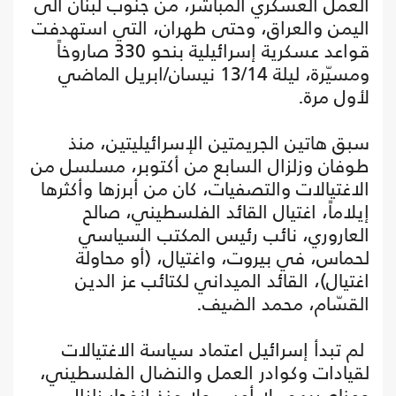
العمل العسكري المباشر، من جنوب لبنان الى
اليمن والعراق، وحتى طهران، التي استهدفت
قواعد عسكرية إسرائيلية بنحو 330 صاروخاً
ومسيّرة، ليلة 13/14 نيسان/ابريل الماضي
لأول مرة.
سبق هاتين الجريمتين الإسرائيليتين، منذ
طوفان وزلزال السابع من أكتوبر، مسلسل من
الاغتيالات والتصفيات، كان من أبرزها وأكثرها
إيلاماً، اغتيال القائد الفلسطيني، صالح
العاروري، نائب رئيس المكتب السياسي
لحماس، في بيروت، واغتيال، (أو محاولة
اغتيال)، القائد الميداني لكتائب عز الدين
القسّام، محمد الضيف.
لم تبدأ إسرائيل اعتماد سياسة الاغتيالات
لقيادات وكوادر العمل والنضال الفلسطيني،
ومناصريهم، لا أمس ولا منذ انفجار زلزال