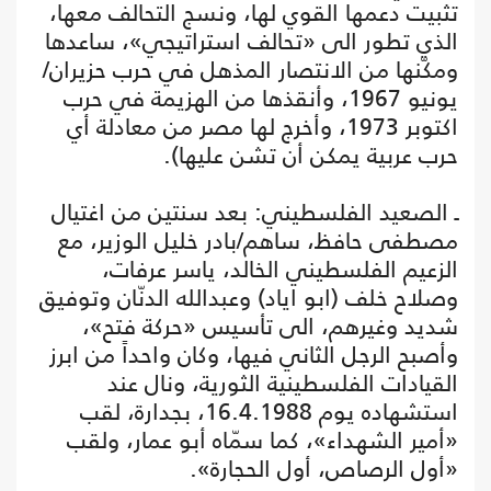
تثبيت دعمها القوي لها، ونسج التحالف معها،
الذي تطور الى «تحالف استراتيجي»، ساعدها
ومكّنها من الانتصار المذهل في حرب حزيران/
يونيو 1967، وأنقذها من الهزيمة في حرب
اكتوبر 1973، وأخرج لها مصر من معادلة أي
حرب عربية يمكن أن تشن عليها).
ـ الصعيد الفلسطيني: بعد سنتين من اغتيال
مصطفى حافظ، ساهم/بادر خليل الوزير، مع
الزعيم الفلسطيني الخالد، ياسر عرفات،
وصلاح خلف (ابو اياد) وعبدالله الدنّان وتوفيق
شديد وغيرهم، الى تأسيس «حركة فتح»،
وأصبح الرجل الثاني فيها، وكان واحداً من ابرز
القيادات الفلسطينية الثورية، ونال عند
استشهاده يوم 16.4.1988، بجدارة، لقب
«أمير الشهداء»، كما سمّاه أبو عمار، ولقب
«أول الرصاص، أول الحجارة».