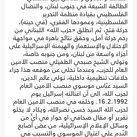
الطائفة الشيعة في جنوب لبنان، والنضال
الفلسطيني بقيادة منظمة التحرير
الفلسطينية، وعمودها الفقري، (في حينه)،
حركة فتح، ثم انطلق «حزب الله» اللبناني من
رحم حركة أمل، وحقق نتائج باهرة في مواجهة
الإحتلال والإستعمار والهيمنة الإسرائيلية على
أجزاء واسعة من لبنان، ومن جنوبه خاصة،
وتولى الشيخ صبحي الطفيلي منصب الأمين
العام للحزب، وعندما تخلى عن موقعه هذا جراء
خلافات تنظيمية داخلية، تولى عالم الدين،
السيد عبّاس موسوي منصب الأمين العام
لحزب الله، الى أن اغتالته إسرائيل يوم
16.2.1992. وخلفه في منصب الأمين العام
لحزب الله السيد حسن نصرالله، ويكاد لا يخلو
تقرير أو مقال صحافي او حوار في أيٍّ من
وسائل الإعلام الإسرائيلية، من عض أصابع
النّدم على اغتيال الموسوي والتسبب في