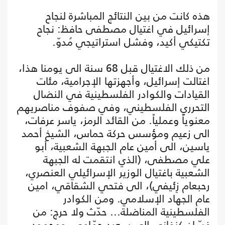
هذه كانت من بين النتائج المباشرة لنجاح
إسرائيل في اغتيال مصطفى حافظ: نجاح
تكتيكي أكيد، وفشل استراتيجي مُدوّ.
من ذلك الاغتيال قبل 68 سنة الى يومنا هذا،
اغتالت إسرائيل، وأجهزتها الإجرامية، مئات
القيادات والكوادر الفلسطينية في النضال
التحرري الفلسطيني، وفي صفوف مناصريهم
معنوياً وعملياً. من القائد الرمز، ياسر عرفات،
الى زعيم ومؤسس حركة حماس، الشيخ أحمد
ياسين، الى أمين عام الجبهة الشعبية، أبو
علي مصطفى، (الذي انتقمت له الجبهة
الشعبية باغتيال الوزير الإسرائيلي العنصري،
رحبعام زِئيفي)، الى فتحي الشقاقي، امين
عام الجهاد الإسلامي. ومن الكوادر
الفلسطينية المناضلة… حدّث ولا حرج: من
غسّان كنفاني الى سعيد حمّامي، ومحمود