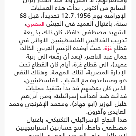
السابع من اكتوبر. بدأت هذه العمليات
الإجرامية يوم 12.7.1956 تحديداً، قبل 68
سنة، باغتيال العميد في الجيش
،
المصري
الشهيد مصطفى حافظ، كان ذلك بذريعة
تدريب الفدائيين الفلسطينيين الأوائل في
قطاع
، حيث أوفده الزعيم العربي الخالد،
غزة
جمال عبد الناصر، (بعد أن رفّعه الى رتبة
عميد)، الى قطاع غزة، أيام كان القطاع تحت
الإدارة المصرية، لتلك المهمة. وهناك التقى
هو ومساعدوه مع الشباب الفلسطينيين،
الذين كان بعضهم قد بدأ بتنفيذ عمليات
فدائية ضد أهداف إسرائيلية، ومن أبرزهم
خليل الوزير (ابو جهاد)، ومحمد الإفرنجي وحمد
العايدي وآخرون.
هذا النجاح الإسرائيلي التكتيكي، باغتيال
مصطفى حافظ، أنتج خسارتين استراتيجيتين
لإسرائيل، على الصعيد المصري العربي،