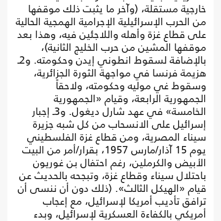
خارجية مستقلة، (وآخر ما يثبت ذلك موقفها
من الحرب الإسرائيلية الإجرامية الهمجية الحالية
على قطاع غزة وأهله واللاجئين فيه، وهذا بعد
موقفها المشين من حرب الخليج الثانية)،
بالإضافة لسقوط انطوني إيدن وحكومته. و2ـ
هزيمة فرنسا في مواجهة الثورة الجزائرية،
وسقوط غي موليه وحكومته، ولاحقاً
الجمهورية الرابعة، وقيام «الجمهورية
الخامسة» في عهد شارل ديغول. و3ـ إجبار
إسرائيل على الانسحاب من كل شبه جزيرة
سيناء المصرية، ومن قطاع غزة الفلسطيني
يوم 15 آذار/مارس 1957، بقرار/أمر من البيت
الأبيض والكرملين، رغم احتفال بن غوريون
باحتلال سيناء وقطاع غزة، وتبجحه بالحديث عن
قيام «الهيكل الثالث». (ذلك دون أن ننسى أن
ترافق تأديب أمريكا لإسرائيل، مع إعجاب
أمريكي بالكفاءة العسكرية لإسرائيل، وبدء