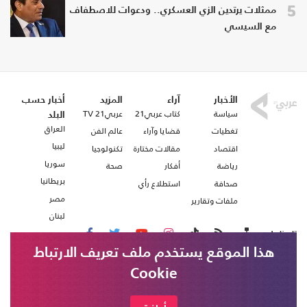
5
ممثلات يرتدين الزي العسكري.. ودعوات للاصطفاف
مع السيسي
الأخبار
آراء
المزيد
أخبار حسب
سياسة
كتاب عربي21
عربي21 TV
البلد
العراق
تغطيات
قضايا وآراء
عالم الفن
ليبيا
اقتصاد
مقالات مختارة
تكنولوجيا
سوريا
رياضة
أفكار
صحة
بريطانيا
صحافة
استطلاع رأي
مصر
ملفات وتقارير
لبنان
تابعنا على
هذا الموقع يستخدم ملف تعريف الارتباط
Cookie
من نحن
اتصل بنا