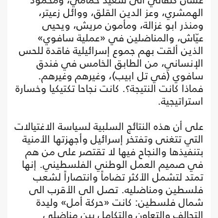
الهمشري، وعز الدين القلق، ووائل زعيتر،
ومنذر ابو غزالة، ومأمون مريش، ويحيى
عيّاش، والمناضلين في «عملية سافوي»
الذين ألقت بهم جموع إسرائيلية فاقدة للحس
الإنساني، من الطابق الخامس في فندق
سافوي (في تل ابيب)، وغيرهم وغيرهم.
فماذا كانت النتيجة؟. كانت نجاحا تكتيكيا وخسارة
استراتيجية.
على أن هذه النتائج السلبية لسياسة الاغتيالات
التي تتغنى وتفتخر إسرائيل وأجهزتها الأمنية
بتنفيذها والنجاح فيها لا تقتصر على من هم
في صميم العمل الوطني الفلسطيني. إنها
تمتد لتشمل الأكثر تضاماً وانتصاراً لشعب
فلسطين ومناضليه. تصل الى الأقرب الى
شمال فلسطين: كانت «حركة أمل» وليدة
التحالف والتعاون والتكامل بين مناضلي