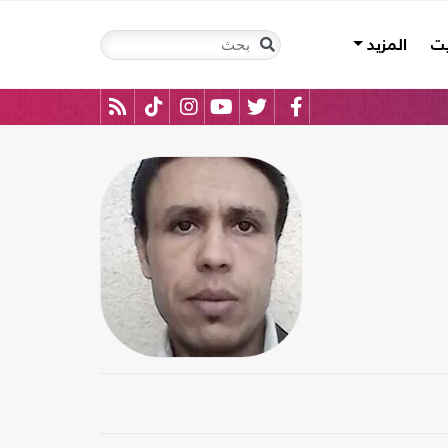
يت
المزيد