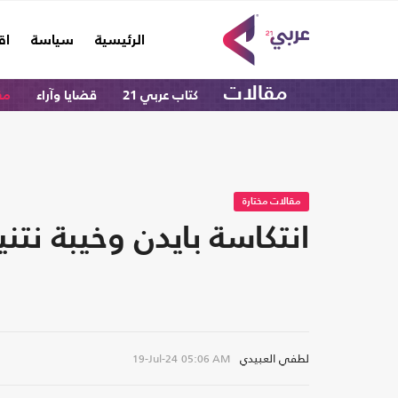
(current)
الرئيسية
سياسة
اق
مقالات
كتاب عربي 21
قضايا وآراء
مق
مقالات مختارة
انتكاسة بايدن وخيبة نتني
لطفي العبيدي
19-Jul-24
05:06 AM