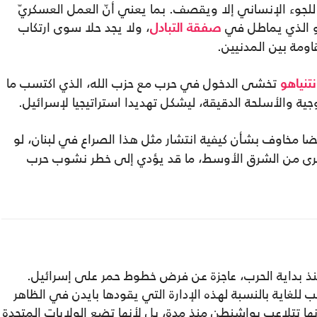
 للجوء الإنساني إلا ويقصف. بما يعني أنّ العمل العسكريّ
اهو الذي يماطل في
، ولا يجد حلا سوى ارتكاب
صفقة التبادل
اومة بين المدنيين.
تخشى الدخول في حرب مع حزب الله، الذي اكتسب ما
نتنياهو
جية والأسلحة الدقيقة، ليشكل تهديدا استراتيجيا لإسرائيل.
ضا مخاوف بشأن كيفية انتشار مثل هذا الصراع في لبنان، لو
أخرى من الشرق الأوسط، ما قد يؤدي إلى خطر نشوب حرب
 منذ بداية الحرب، عاجزة عن فرض خطوط حمر على إسرائيل.
لغاية بالنسبة لهذه الإدارة التي يقودها بايدن في الظاهر
ا تتلاعب بواشنطن منذ مدة، بل لأنها تضع الولايات المتحدة