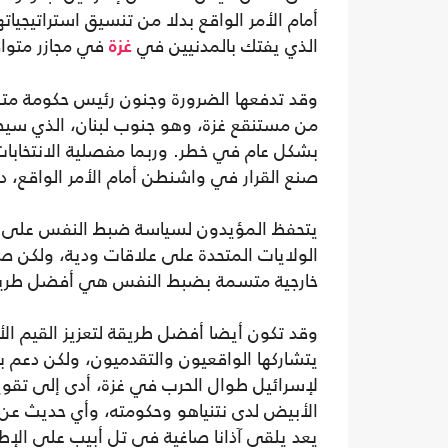
أمام الأمر الواقع بدلا من تنسيق استراتيجياته
الذي يفتك بالمدنيين في
في مجازر متوا
غزة
وقد تدفعها الضرورة وجنون رئيس حكومة مت
من مستنقع غزة، وهو جنوب لبنان، الذي سيضع
بشكل عام في خطر. وربما مفصلية الانتخابات 
صنع القرار في واشنطن أمام الأمر الواقع، دو
يتحفظ المؤيدون لسياسة ضبط النفس على من
الولايات المتحدة على علاقات ودية، ولكن صح
خارجية متسمة بضبط النفس هي أفضل طريقة ل
وقد تكون أيضا أفضل طريقة لتعزيز القيم ال
يتشاركها الواقعيون والتقدميون، ولكن دعم ب
لإسرائيل طوال الحرب في غزة، أدى إلى تقو
الأبيض لدى نتنياهو وحكومته، وأي حديث عن
يعد يلقى آذانا صاغية في تل أبيب على الإطل