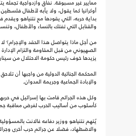
معايير غير مسبوقة. نفاق وازدواجية تجعله يت
أوكرانيا كما يقول، ولا يأبه لأطفال فلسطين 
بداية حربه، التي يقودها مع نتنياهو ويقدم في
والقنابل التي تفتك بالنساء والأطفال، وتنسف
من أجل ماذا يتواصل هذا الحقد والإجرام؟ لا 
الصهيوني من قبل المقاومة والتزام الإدارة
يزيدها خوف رئيس حكومة الاحتلال من سيناري
المحكمة الجنائية الدولية من واجبها أن تلاحق
والإبادة الجماعية وجريمة العدوان.
وكل هذه الجرائم قامت بها إسرائيل في حربها
كأسلوب من أساليب الحرب لغرض معاقبة جم
يُتهم نتنياهو ووزير دفاعه غالانت بالمسؤولي
والاضطهاد، فضلا عن جرائم حرب أخرى وجرائم