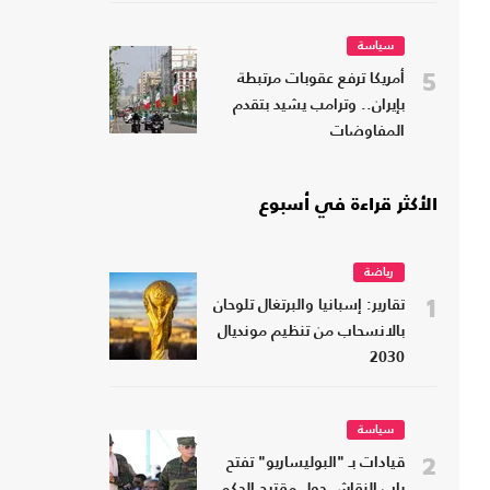
سياسة
5
أمريكا ترفع عقوبات مرتبطة
بإيران.. وترامب يشيد بتقدم
المفاوضات
الأكثر قراءة في أسبوع
رياضة
1
تقارير: إسبانيا والبرتغال تلوحان
بالانسحاب من تنظيم مونديال
2030
سياسة
2
قيادات بـ "البوليساريو" تفتح
باب النقاش حول مقترح الحكم