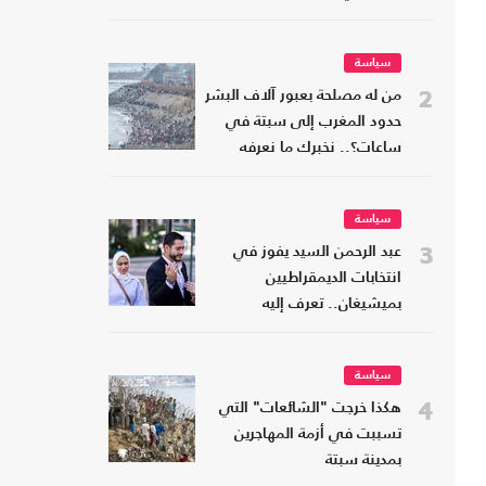
سياسة
2
من له مصلحة بعبور آلاف البشر
حدود المغرب إلى سبتة في
ساعات؟.. نخبرك ما نعرفه
سياسة
3
عبد الرحمن السيد يفوز في
انتخابات الديمقراطيين
بميشيغان.. تعرف إليه
سياسة
4
هكذا خرجت "الشائعات" التي
تسببت في أزمة المهاجرين
بمدينة سبتة