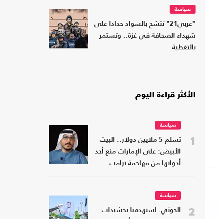
سياسة
"عربي21" تتشح بالسواد حدادا على
شهداء الصحافة في غزة.. وتستمر
بالتغطية
الأكثر قراءة اليوم
سياسة
1
تسلم 5 ملايين دولار.. البيت
الأبيض: على الإمارات منع أحد
أدواتها من مهاجمة ترامب
سياسة
2
الحوثي: استهدفنا تحشيدات