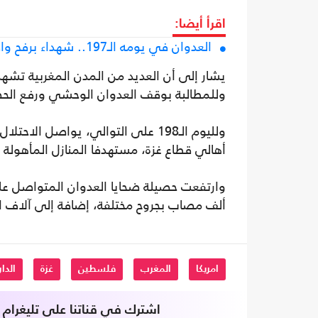
اقرأ أيضا:
العدوان في يومه الـ197.. شهداء برفح واقتحام متواصل لمخيم نور شمس
يشار إلى أن العديد من المدن المغربية تشهد
وللمطالبة بوقف العدوان الوحشي ورفع الحصا
ولليوم الـ198 على التوالي، يواصل ا
أهالي قطاع غزة، مستهدفا المنازل المأهولة 
ألف مصاب بجروح مختلفة، إضافة إلى آلاف ا
امريكا
المغرب
فلسطين
غزة
الدار
اشترك في قناتنا على تليغرام