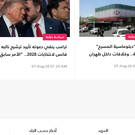
لية
سياسة دولية
ـ"دبلوماسية المسرح"
ترامب ينفي دعوته تأييد ترشيح نائبه
ة.. وخلافات داخل طهران
فانس لانتخابات 2028.. "الأمر سابق
مواجهة والتفاوض"
لأوانه"
07-Aug-26
0
07-Aug-26
07:20 AM
المزيد
أخبار حسب البلد