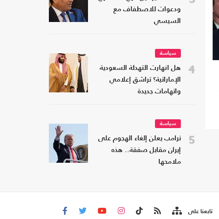
ودعوات للاصطفاف مع
السيسي
سياسة
4
هل انهارت التهدئة السعودية
الإماراتية؟ تراشق إعلامي
واتهامات جديدة
سياسة
5
ترامب يعلن إلغاء الهجوم على
إيران مقابل صفقة.. هذه
ملامحها
تابعنا على