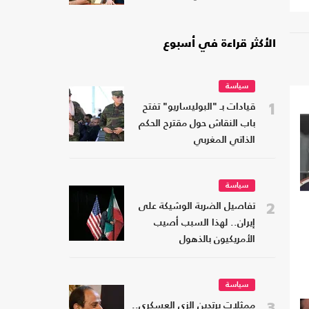
الأكثر قراءة في أسبوع
سياسة
1
قيادات بـ "البوليساريو" تفتح
باب النقاش حول مقترح الحكم
الذاتي المغربي
سياسة
2
تفاصيل الضربة الوشيكة على
إيران.. لهذا السبب أصيب
الأمريكيون بالذهول
سياسة
3
ممثلات يرتدين الزي العسكري..