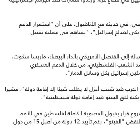
اضي، في حديثه مع الأناضول، على أن "استمرار الدعم
يكي لصالح إسرائيل"، "يساهم في عملية تقتيل
ة إلى القنصل الأمريكي بالدار البيضاء، ماريسا سكوت،
ب ضد الشعب الفلسطيني، من خلال الدعم العسكري
كين إسرائيل بكل وسائل الدمار".
الحرب ضد شعب أعزل لا يطلب شيئا إلا إقامة دولة"، مشيرا
يكية لحق الفيتو ضد إقامة دولة فلسطينية".
ع قرار بقبول العضوية الكاملة لفلسطين في الأمم
المتحدة، بعد استخدام الولايات المتحدة حق النقض "الفيتو"، رغم تأييد 12 دولة من أصل 15 من دول