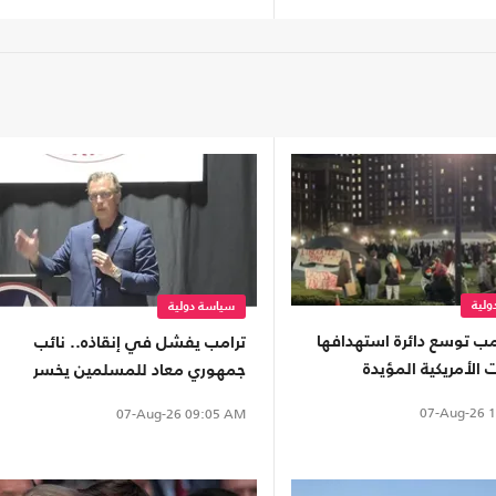
لية
سياسة دولية
امب توسع دائرة استهدافها
ترامب يفشل في إنقاذه.. نائب
 الأمريكية المؤيدة
جمهوري معاد للمسلمين يخسر
نيين
الانتخابات التمهيدية في تينيسي
07-Aug-26
1
07-Aug-26
09:05 AM