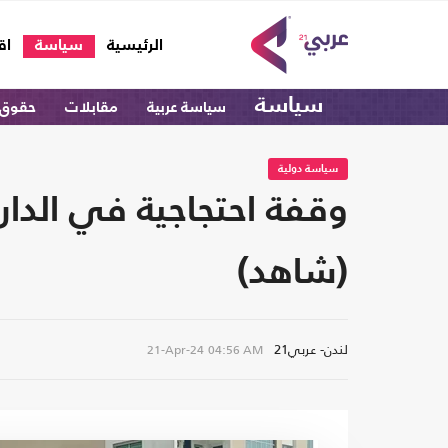
(current)
الرئيسية
سياسة
اق
سياسة
سياسة عربية
مقابلات
حقوق 
سياسة دولية
وقفة احتجاجية في الدار 
(شاهد)
لندن- عربي21
21-Apr-24
04:56 AM