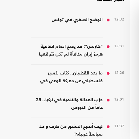
12:32
الوضع الصفري في تونس
12:31
"هآرتس": قد يمنح إتمام اتفاقية
هرمز إيران مكافأة لم تكن تتوقعها
12:26
ما بعد القضبان.. كتاب لأسير
فلسطيني عن معركة الوعي في
مواجهة هندسة الخضوع
12:01
حزب العدالة والتنمية في تركيا.. 25
عاماً من الدروس
11:37
كيف أصبح العشق من طرف واحد
سياسةً عربية؟!