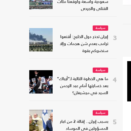
سعودية واسعة وأوقعنا مئات
القتلى والجرحى
سياسة
3
إيران تحذر دول الخليج: أقنعوا
ترامب بعدم شن هجمات وإلا
سنضربكم بقوة
سياسة
4
ما هي الخطوة التالية لـ"أيباك"
بعد خسارتها أمام عبد الرحمن
السيد في ميشيغان؟
سياسة
5
بسبب إيران.. إقالة 2 من كبار
المسؤولين في الموساد