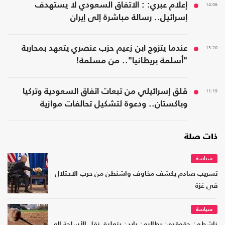
14:06
إعلام عبري: : الاتفاق السعودي لا يستهدف
إسرائيل.. رسالة مباشرة إلى إيران
13:20
عندما يتزوج ابن زعيم حزب عنصري يتعهد بمحاربة
"أسلمة بريطانيا".. من مسلمة!
11:19
قلق إسرائيلي من تبعات اتفاق السعودية وتركيا
وباكستان.. ودعوة لتشكيل تحالفات موازية
ذات صلة
سياسة
تسريب صادم يكشف مخاوف واشنطن من حرب الاحتلال
في غزة
سياسة
ناشطون حقوقيون يطالبون بايدن بتعليق نقل الأسلحة إلى