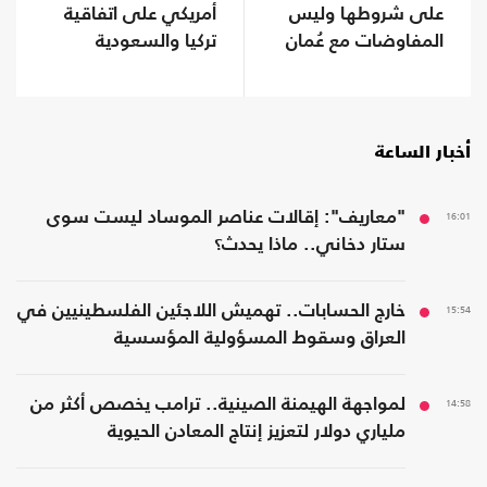
على شروطها وليس
أمريكي على اتفاقية
المفاوضات مع عُمان
تركيا والسعودية
وباكستان
أخبار الساعة
16:01
"معاريف": إقالات عناصر الموساد ليست سوى
ستار دخاني.. ماذا يحدث؟
15:54
خارج الحسابات.. تهميش اللاجئين الفلسطينيين في
العراق وسقوط المسؤولية المؤسسية
14:58
لمواجهة الهيمنة الصينية.. ترامب يخصص أكثر من
ملياري دولار لتعزيز إنتاج المعادن الحيوية