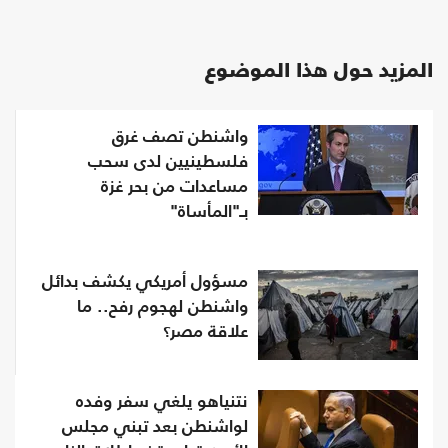
المزيد حول هذا الموضوع
واشنطن تصف غرق
فلسطينيين لدى سحب
مساعدات من بحر غزة
بـ"المأساة"
مسؤول أمريكي يكشف بدائل
واشنطن لهجوم رفح.. ما
علاقة مصر؟
نتنياهو يلغي سفر وفده
لواشنطن بعد تبني مجلس