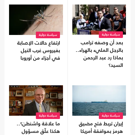
سياسة دولية
سياسة دولية
بعد أن وصفه ترامب
ارتفاع حالات الإصابة
بالرجل المليء بالهراء..
بفيروس غرب النيل
بماذا رد عبد الرحمن
في أجزاء من أوروبا
السيد؟
سياسة دولية
سياسة دولية
إيران تربط فتح مضيق
ما علاقة واشنطن؟..
هرمز بموافقة أمريكا
هكذا علّق مسؤول