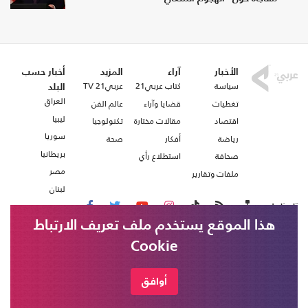
الأخبار
آراء
المزيد
أخبار حسب
سياسة
كتاب عربي21
عربي21 TV
البلد
العراق
تغطيات
قضايا وآراء
عالم الفن
ليبيا
اقتصاد
مقالات مختارة
تكنولوجيا
سوريا
رياضة
أفكار
صحة
بريطانيا
صحافة
استطلاع رأي
مصر
ملفات وتقارير
لبنان
تابعنا على
هذا الموقع يستخدم ملف تعريف الارتباط
Cookie
من نحن
اتصل بنا
شروط الاستخدام
أوافق
عربي21 ، جميع الحقوق محفوظة @ 2020