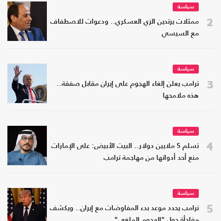
سياسة
2
ممثلات يرتدين الزي العسكري.. ودعوات للاصطفاف
مع السيسي
سياسة
3
ترامب يعلن إلغاء الهجوم على إيران مقابل صفقة..
هذه ملامحها
سياسة
4
تسلم 5 ملايين دولار.. البيت الأبيض: على الإمارات
منع أحد أدواتها من مهاجمة ترامب
سياسة
5
ترامب يحدد موعد بدء المفاوضات مع إيران.. ويكشف
مفاجأة حول "الهجوم الملغي"