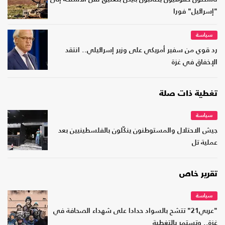
"إسرائيل" فورا
سياسة
رد قوي من سفير أمريكي على وزير إسرائيلي.. انتقد
الإخفاق في غزة
تغطية ذات صلة
سياسة
جيش الاحتلال والمستوطنون ينكّلون بالفلسطينيين بعد
عملية تل
تقرير خاص
سياسة
"عربي21" تتشح بالسواد حدادا على شهداء الصحافة في
غزة.. وتستمر بالتغطية