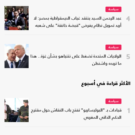
سياسة
4
عبد الرحمن السيد ينتقد غياب الديمقراطية بمصر: لا
أريد تمويل نظام يفرض "قبضة خانقة" على شعبه
سياسة
5
الولايات المتحدة تضغط على نتنياهو بشأن غزة.. هذا
ما تريده واشنطن
الأكثر قراءة في أسبوع
سياسة
1
قيادات بـ "البوليساريو" تفتح باب النقاش حول مقترح
الحكم الذاتي المغربي