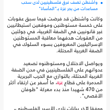
واشنطن تصف غرق فلسطينيين لدى سحب
مساعدات من بحر غزة بـ"المأساة"
وكانت واشنطن قد فرضت فيما سبق عقوبات
على خمسة مستوطنين وموقعين استيطانيين
غير قانونيين في الضفة الغربية، في جولتين
من العقوبات هدفهما معاقبة المستوطنين
الإسرائيليين المعروفين بسوء السلوك في
الضفة الغربية المحتلة.
ويواصل الاحتلال ومستوطنوه تصعيد
عدوانهم على الفلسطينيين في مدن الضفة
الغربية المحتلة، بالتوازي مع الحرب البربرية
المدمرة على قطاع
، ما أسفر عن ارتقاء أكثر
غزة
من 470 شهيدا منذ بدء معركة "طوفان
الأقصى".
ووفقا لآخر بيانات نادي الأسير الفلسطيني،