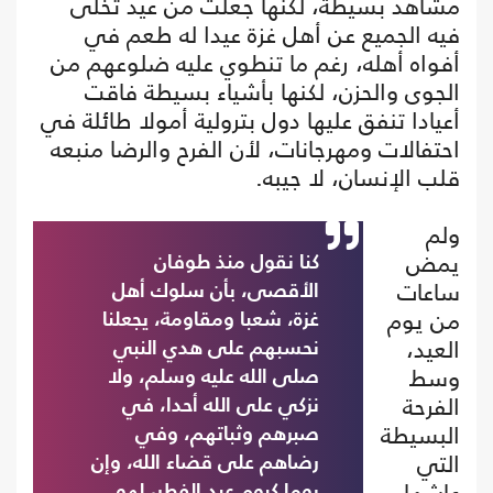
مشاهد بسيطة، لكنها جعلت من عيد تخلى
فيه الجميع عن أهل غزة عيدا له طعم في
أفواه أهله، رغم ما تنطوي عليه ضلوعهم من
الجوى والحزن، لكنها بأشياء بسيطة فاقت
أعيادا تنفق عليها دول بترولية أمولا طائلة في
احتفالات ومهرجانات، لأن الفرح والرضا منبعه
قلب الإنسان، لا جيبه.
ولم
يمض
كنا نقول منذ طوفان
ساعات
الأقصى، بأن سلوك أهل
من يوم
غزة، شعبا ومقاومة، يجعلنا
العيد،
نحسبهم على هدي النبي
وسط
صلى الله عليه وسلم، ولا
الفرحة
نزكي على الله أحدا، في
البسيطة
صبرهم وثباتهم، وفي
التي
رضاهم على قضاء الله، وإن
عاشها
يوما كيوم عيد الفطر، لهو