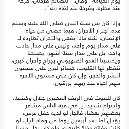
يوم القيامة" وقال: "للصائم فرحتان، فرحة
عند فطره، وفرحة عند لقاء ربه".
وإذا كان من سنة النبي صلى الله عليه وسلم
عدم اجترار الأحزان، فيما مضى من حياة
الإنسان، لكنه ماذا يفعل والأحزان تطارده لا
على مدار يوم واحد، وليس على مدار حادث
واحد، بل على مدار ستة أشهر، يصبحنا
ويمسينا العدو الصهيوني بجراح وأحزان كبرى،
تنفطر لها القلوب، خسائر كبرى على مستوى
البشر والحجر، وإن كان على مستوى الآخرة
فهم أحياء عند ربهم يرزقون.
كان للموت في الريف المصري جلال وخشية،
واحترام شديد، يراعي فيه الناس مشاعر
بعضهم بعضا، فالجار لو لديه حفل عرس،
يؤجل لما بعد أربعين يوما من وفاة الجار، لو
كانت وفاته وفاة طبيعية، ولو كان رجلا مسنا