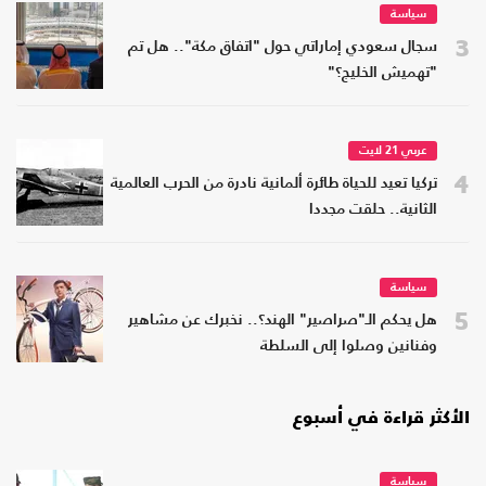
سياسة
3
سجال سعودي إماراتي حول "اتفاق مكة".. هل تم
"تهميش الخليج؟"
عربي 21 لايت
4
تركيا تعيد للحياة طائرة ألمانية نادرة من الحرب العالمية
الثانية.. حلقت مجددا
سياسة
5
هل يحكم الـ"صراصير" الهند؟.. نخبرك عن مشاهير
وفنانين وصلوا إلى السلطة
الأكثر قراءة في أسبوع
سياسة