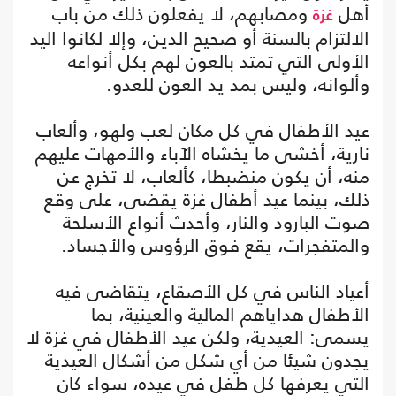
أهل
ومصابهم، لا يفعلون ذلك من باب
غزة
الالتزام بالسنة أو صحيح الدين، وإلا لكانوا اليد
الأولى التي تمتد بالعون لهم بكل أنواعه
وألوانه، وليس بمد يد العون للعدو.
عيد الأطفال في كل مكان لعب ولهو، وألعاب
نارية، أخشى ما يخشاه الآباء والأمهات عليهم
منه، أن يكون منضبطا، كألعاب، لا تخرج عن
ذلك، بينما عيد أطفال غزة يقضى، على وقع
صوت البارود والنار، وأحدث أنواع الأسلحة
والمتفجرات، يقع فوق الرؤوس والأجساد.
أعياد الناس في كل الأصقاع، يتقاضى فيه
الأطفال هداياهم المالية والعينية، بما
يسمى: العيدية، ولكن عيد الأطفال في غزة لا
يجدون شيئا من أي شكل من أشكال العيدية
التي يعرفها كل طفل في عيده، سواء كان