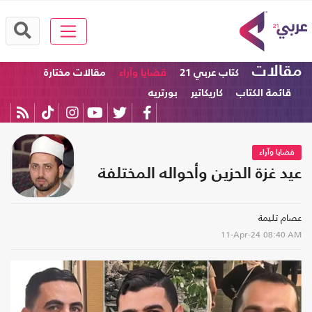
مقالات
كتاب عربي 21
قضايا وآراء
مقالات مختارة
قائمة الكتاب
كاريكاتير
بورتريه
قضايا وآراء
عيد غزة الحزين وأحواله المختلفة
عصام تليمة
11-Apr-24
08:40 AM