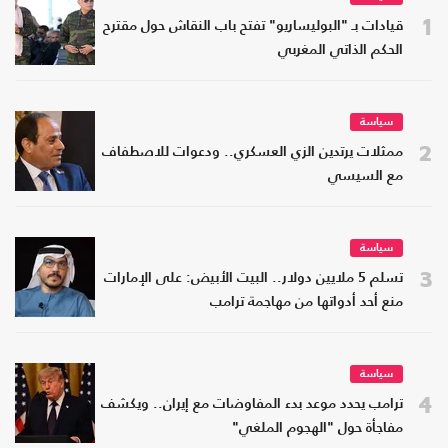
1
قيادات بـ "البوليساريو" تفتح باب النقاش حول مقترح
الحكم الذاتي المغربي
سياسة
2
ممثلات يرتدين الزي العسكري.. ودعوات للاصطفاف
مع السيسي
سياسة
3
تسلم 5 ملايين دولار.. البيت الأبيض: على الإمارات
منع أحد أدواتها من مهاجمة ترامب
سياسة
4
ترامب يحدد موعد بدء المفاوضات مع إيران.. ويكشف
مفاجأة حول "الهجوم الملغي"