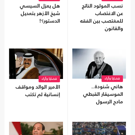
نسب المولود الناتج
هل يعزل السيسي
عن الاغتصاب
شيخ الأزهر بتعديل
للمغتصب بين الفقه
الدستور؟!
والقانون
قضايا وآراء
قضايا وآراء
هاني شنودة..
الأمير الوالد ومواقف
الموسيقار القبطي
إنسانية لم تكتب
مادح الرسول