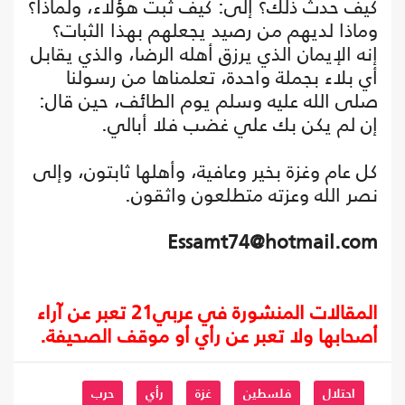
كيف حدث ذلك؟ إلى: كيف ثبت هؤلاء، ولماذا؟
وماذا لديهم من رصيد يجعلهم بهذا الثبات؟
إنه الإيمان الذي يرزق أهله الرضا، والذي يقابل
أي بلاء بجملة واحدة، تعلمناها من رسولنا
صلى الله عليه وسلم يوم الطائف، حين قال:
إن لم يكن بك علي غضب فلا أبالي.
كل عام وغزة بخير وعافية، وأهلها ثابتون، وإلى
نصر الله وعزته متطلعون واثقون.
Essamt74@hotmail.com
المقالات المنشورة في عربي21 تعبر عن آراء
أصحابها ولا تعبر عن رأي أو موقف الصحيفة.
احتلال
فلسطين
غزة
رأي
حرب