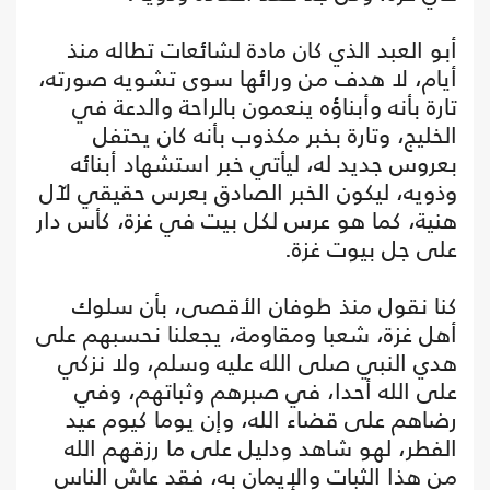
أبو العبد الذي كان مادة لشائعات تطاله منذ
أيام، لا هدف من ورائها سوى تشويه صورته،
تارة بأنه وأبناؤه ينعمون بالراحة والدعة في
الخليج، وتارة بخبر مكذوب بأنه كان يحتفل
بعروس جديد له، ليأتي خبر استشهاد أبنائه
وذويه، ليكون الخبر الصادق بعرس حقيقي لآل
هنية، كما هو عرس لكل بيت في غزة، كأس دار
على جل بيوت غزة.
كنا نقول منذ طوفان الأقصى، بأن سلوك
أهل غزة، شعبا ومقاومة، يجعلنا نحسبهم على
هدي النبي صلى الله عليه وسلم، ولا نزكي
على الله أحدا، في صبرهم وثباتهم، وفي
رضاهم على قضاء الله، وإن يوما كيوم عيد
الفطر، لهو شاهد ودليل على ما رزقهم الله
من هذا الثبات والإيمان به، فقد عاش الناس