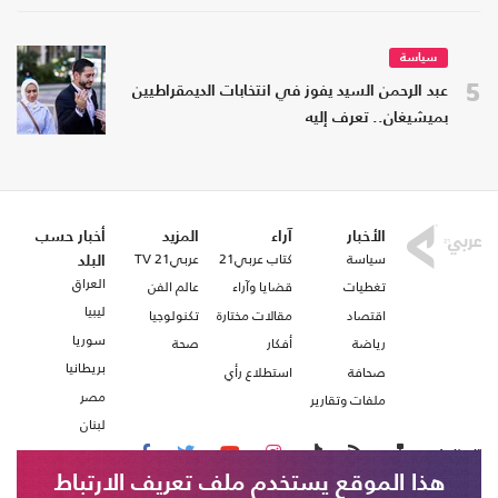
سياسة
5
عبد الرحمن السيد يفوز في انتخابات الديمقراطيين
بميشيغان.. تعرف إليه
الأخبار
آراء
المزيد
أخبار حسب
سياسة
كتاب عربي21
عربي21 TV
البلد
العراق
تغطيات
قضايا وآراء
عالم الفن
ليبيا
اقتصاد
مقالات مختارة
تكنولوجيا
سوريا
رياضة
أفكار
صحة
بريطانيا
صحافة
استطلاع رأي
مصر
ملفات وتقارير
لبنان
تابعنا على
هذا الموقع يستخدم ملف تعريف الارتباط