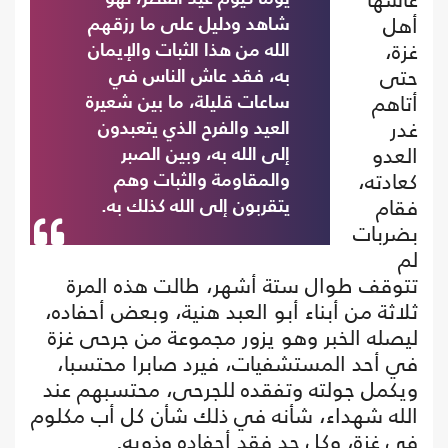
أهل
شاهد ودليل على ما رزقهم
غزة،
الله من هذا الثبات والإيمان
حتى
به، فقد عاش الناس في
أتاهم
ساعات قليلة، ما بين شعيرة
غدر
العيد والفرح الذي يتعبدون
العدو
إلى الله به، وبين الصبر
كعادته،
والمقاومة والثبات وهم
فقام
يتقربون إلى الله كذلك به.
بضربات
لم
تتوقف طوال ستة أشهر، طالت هذه المرة
ثلاثة من أبناء أبو العبد هنية، وبعض أحفاده،
ليصله الخبر وهو يزور مجموعة من جرحى غزة
في أحد المستشفيات، فيرد صابرا محتسبا،
ويكمل جولته وتفقده للجرحى، محتسبهم عند
الله شهداء، شأنه في ذلك شأن كل أب مكلوم
في غزة، وكل جد فقد أحفاده وذويه.