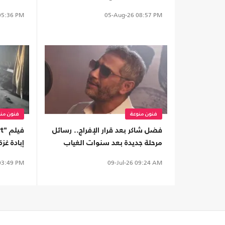
فيلم جديد
5:36 PM
05-Aug-26
08:57 PM
فنون منوعة
فنون منو
فضل شاكر بعد قرار الإفراج.. رسائل
مرحلة جديدة بعد سنوات الغياب
إبادة غز
ببريطانيا
3:49 PM
09-Jul-26
09:24 AM