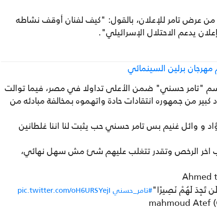
من عرض تامر للإعلان، بالقول: "كيف لفنان أوقف نشاطه
إعلان يدعم الاحتلال الإسرائيلي".
مهرجان برلين السينمائي
سم "تامر حسني" ضمن الأعلى تداولا في مصر، فيما توالت
د كبير من جمهوره انتقادات حادة واتهموه بمخالفة مبادئه من
 و وائل غنيم بس تامر حسني حب يثبت لنا اننا غلطانين
يب اخر الرخص وتقدر تتغلب عليهم شئ مش سهل نهائي،
لَن تَجِدَ لَهُمْ نَصِيرًا"
#تامر_حسني
pic.twitter.com/oH6URSYejI