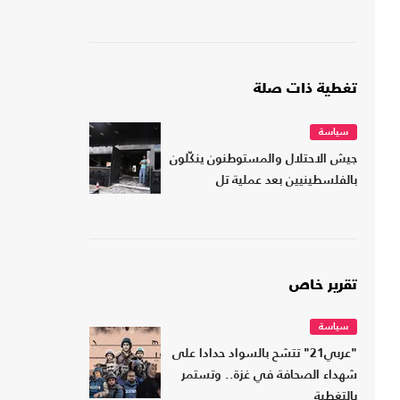
تغطية ذات صلة
سياسة
جيش الاحتلال والمستوطنون ينكّلون
بالفلسطينيين بعد عملية تل
تقرير خاص
سياسة
"عربي21" تتشح بالسواد حدادا على
شهداء الصحافة في غزة.. وتستمر
بالتغطية