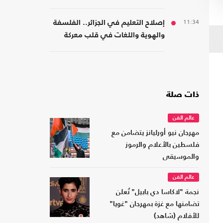
11:34
إصلاح التعليم في الجزائر.. الفلسفة
والهوية واللغات في قلب معركة
المدرسة
ذات صلة
عالم الفن
مهرجان نيو أورليانز يتضامن مع
فلسطين بالأعلام والرموز
والموسيقى
عالم الفن
نجمة "لاكاسا دي بابيل" تُعلن
تضامنها مع غزة بمهرجان "غويا"
للأفلام (شاهد)