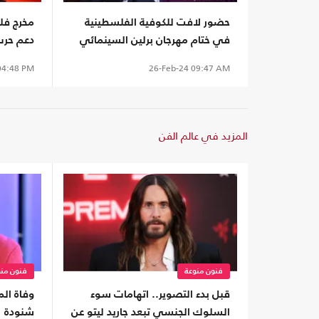
حضور لافت للكوفية الفلسطينية
مخرج فل
في ختام مهرجان برلين السينمائي
دعم حرب 
مهرجان 
4:48 PM
26-Feb-24
09:47 AM
المزيد في عالم الفن
فنون منوعة
فنون منو
قبل بدء التصوير.. اتهامات سوء
وفاة ال
السلوك الجنسي تبعد جاريد ليتو عن
شنودة