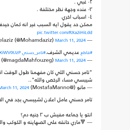
٢- غبي .
٣- عنده وجهة نظر مختلفة .
٤- اسباب اخري
ممكن حد يقول ايه السبب غير انه كمان حي
pic.twitter.com/RXa2iHiLdd
— Mohamed Abdelaziz (@Mohamdaziz)
March 11, 2024
عديمي الشرف.
#قاطع
#تامر_حسني
j6XiWV0UzP
— Magda Mahfouz🌍✨ (@magdaMahfouzeg)
March 11, 2024
"تامر حسني اللي كان مفهمنا طول الوقت انه
شيبسي مساء الرخص والله"..
— مانو (@MostafaManno)
March 11, 2024
تامر حسني عامل اعلان لشيبسي بجد في الاي
انتو يا جماعه مفيش ب ٣ جنيه دم؟
— 🔻ماري حانقه على الصهاينه و الكوكب والقلقاس (