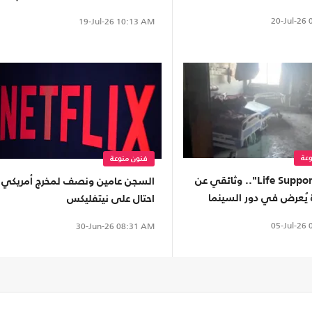
20-Jul-26
0
19-Jul-26
10:13 AM
عة
فنون منوعة
فيلم "Life Support".. وثائقي عن
السجن عامين ونصف لمخرج أمريكي
ة يُعرض في دور السينما
احتال على نيتفليكس
05-Jul-26
0
30-Jun-26
08:31 AM