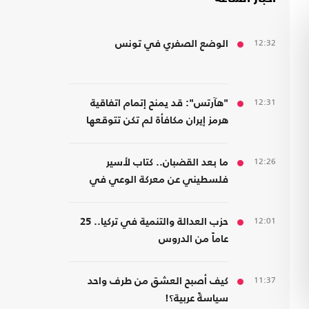
12:32
الوضع الصفري في تونس
12:31
"هآرتس": قد يمنح إتمام اتفاقية
هرمز إيران مكافأة لم تكن تتوقعها
12:26
ما بعد القضبان.. كتاب لأسير
فلسطيني عن معركة الوعي في
مواجهة هندسة الخضوع
12:01
حزب العدالة والتنمية في تركيا.. 25
عاماً من الدروس
11:37
كيف أصبح العشق من طرف واحد
سياسةً عربية؟!