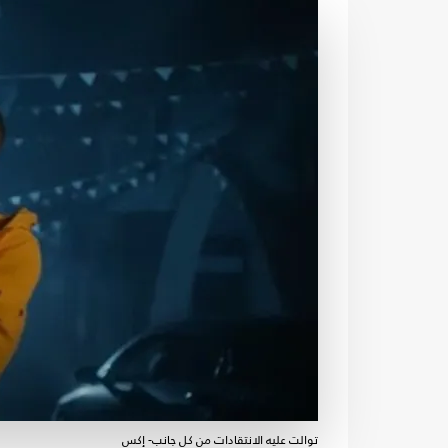
توالت عليه الانتقادات من كل جانب- إكس