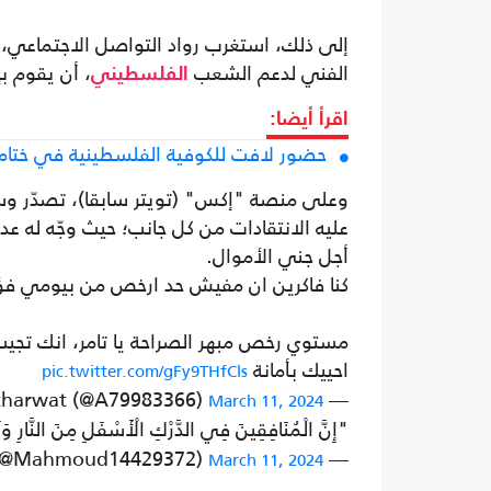
إلى ذلك، استغرب رواد التواصل الاجتماعي، 
الفني لدعم الشعب
، أن يقوم ب
الفلسطيني
اقرأ أيضا:
حضور لافت للكوفية الفلسطينية في ختام 
وعلى منصة "إكس" (تويتر سابقا)، تصدّر و
عليه الانتقادات من كل جانب؛ حيث وجّه له عد
أجل جني الأموال.
كنا فاكرين ان مفيش حد ارخص من بيومي فؤاد
مستوي رخص مبهر الصراحة يا تامر، انك تج
احييك بأمانة
pic.twitter.com/gFy9THfCls
— Ahmed tharwat (@A79983366)
March 11, 2024
"إِنَّ الْمُنَافِقِينَ فِي الدَّرْكِ الْأَسْفَلِ مِنَ النَّارِ وَ
— mahmoud Atef (@Mahmoud14429372)
March 11, 2024