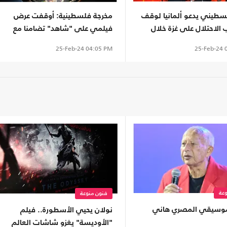
سطيني يدعو ألمانيا لوقف
مخرجة فلسطينية: أوقفت عرض
الاحتلال على غزة خلال
فيلمي على "شاهد" تضامنا مع
دولي (شاهد)
غزة.. هذه هي القصة
25-Feb-24
0
25-Feb-24
04:05 PM
عة
فنون منوعة
موسيقي المصري هاني
نولان يحيي الأسطورة.. فيلم
"الأوديسة" يغزو شاشات العالم