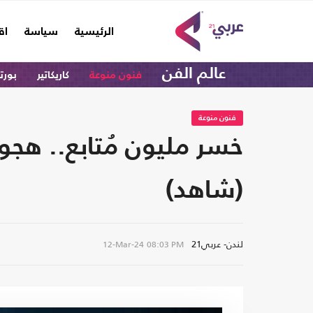
(current)
الرئيسية
سياسة
اق
عالم الفن
فنون منوعة
كاريكاتير
بورت
فنون منوعة
خسر مليون مُتابع.. هجو
(شاهد)
لندن- عربي21
12-Mar-24
08:03 PM