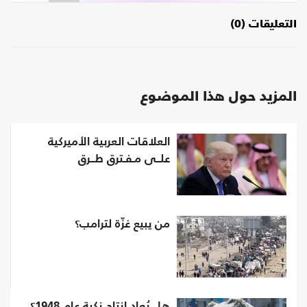
التعليقات (0)
المزيد حول هذا الموضوع
العلاقات العربية الأميركية
علــى مـفـترق طــرق
من يبيع غزّة لترامب؟
هل يُعاد إنتاج نكبة عام 1948؟