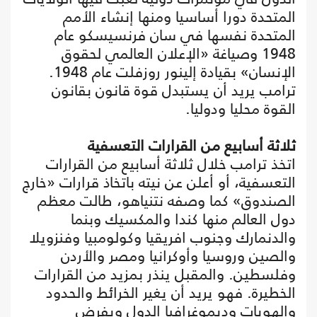
المتحدة دورا أساسيا ومنها إنشاء الأمم
المتحدة نفسها في سان فرنسيسكو عام
1948 وصياغة «الإعلان العالمي لحقوق
الإنسان» بقيادة إلينور روزفلت عام 1948.
ترامب يريد أن يستبدل قوة قانون بقانون
القوة محليا ودوليا.
ثلاثة أسابيع من القرارات التعسفية
اتخذ ترامب خلال ثلاثة أسابيع من القرارات
التعسفية، أو أعلن عن نيته باتخاذ قرارات «خارج
الصندوق» كما وصفه نتنياهو، طالت معظم
دول العالم منها كندا والمكسيك وبنما
والدنمارك وجنوب افريقيا وكولومبيا وفنزويلا
والصين وروسيا وأوكرانيا ومصر والأردن
وفلسطين. والمقبل ينذر بمزيد من القرارات
الخطيرة. فهو يريد أن يغير الخرائط والحدود
والهويات وديموغرافيا الدول ويفرض