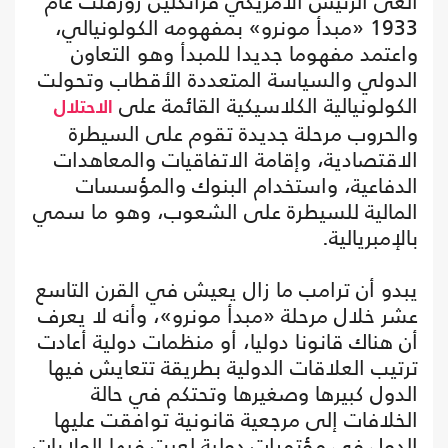
ألغى الرئيس الأمريكي فرانكلين روزفلت عام
1933 «مبدأ مونرو» بمفهومه الكولونيالي،
واعتمد مفهوما جديدا للمبدأ وهو التعاون
الدولي والسياسة المتعددة الأقطاب وتحولت
الكولونيالية الكلاسيكية القائمة على
الاحتلال
والحروب مرحلة جديدة تقوم على السيطرة
الاقتصادية، وإقامة الاتفاقيات والمعاهدات
الدفاعية، واستخدام البنوك والمؤسسات
المالية للسيطرة على الشعوب، وهو ما سمي
بالإمبريالية.
يبدو أن ترامب ما زال يعيش في القرن التاسع
عشر خلال مرحلة «مبدأ مونرو»، وأنه لا يعرف
أن هناك قانونا دوليا، أو منظمات دولية أعادت
ترتيب العلاقات الدولية بطريقة تتعايش فيها
الدول كبيرها وصغيرها وتحتكم في حالة
الخلافات إلى مرجعية قانونية توافقت عليها
الدول في مؤتمرات دولية لعبت فيها الولايات