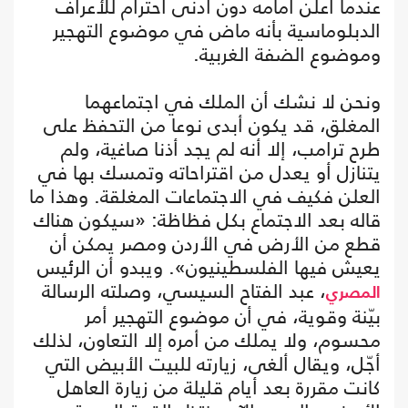
عندما أعلن أمامه دون أدنى احترام للأعراف
الدبلوماسية بأنه ماض في موضوع التهجير
وموضوع الضفة الغربية.
ونحن لا نشك أن الملك في اجتماعهما
المغلق، قد يكون أبدى نوعا من التحفظ على
طرح ترامب، إلا أنه لم يجد أذنا صاغية، ولم
يتنازل أو يعدل من اقتراحاته وتمسك بها في
العلن فكيف في الاجتماعات المغلقة. وهذا ما
قاله بعد الاجتماع بكل فظاظة: «سيكون هناك
قطع من الأرض في الأردن ومصر يمكن أن
يعيش فيها الفلسطينيون». ويبدو أن الرئيس
، عبد الفتاح السيسي، وصلته الرسالة
المصري
بيّنة وقوية، في أن موضوع التهجير أمر
محسوم، ولا يملك من أمره إلا التعاون، لذلك
أجّل، ويقال ألغى، زيارته للبيت الأبيض التي
كانت مقررة بعد أيام قليلة من زيارة العاهل