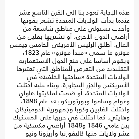
هذه الإجابة تعود بنا إلى القرن التاسع عشر
عندما بدأت الولايات المتحدة تشعر بقوتها
وأخذت تستولي على مناطق شاسعة من
أراضي الدول الأخرى، أو تشتريها بقليل من
المال. أطلق الرئيس الأمريكي الخامس جيمس
مونرو ما سمي «مبدأ مونرو» عام 1823،
ويقوم أساسا على منع الدول الاستعمارية
التقليدية من التعرض للمناطق التي تعتبرها
الولايات المتحدة «ساحتها الخلفية» في
الأمريكتين والجزر المجاورة. وبناء عليه احتلت
الولايات المتحدة، أو ضمت لملكيتها هاواي
وغوام وساموا وبورتوريكو بعد عام 1898،
واحتلت الفلبين وكوبا وجمهورية الدومينيكان
وهايتي. كما احتلت في حربها على المسكيك
بين عامي 1846 و1848 أراضي مكسكية من
عشر ولايات منها كاليفورنيا وأريزونا ونيو