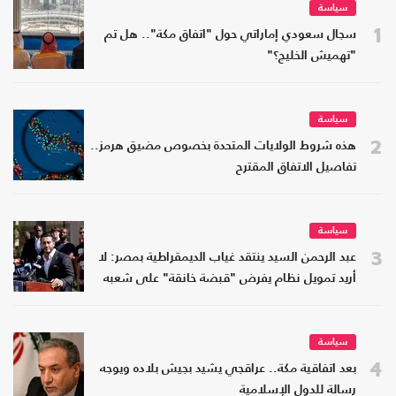
سياسة
1
سجال سعودي إماراتي حول "اتفاق مكة".. هل تم
"تهميش الخليج؟"
سياسة
2
هذه شروط الولايات المتحدة بخصوص مضيق هرمز..
تفاصيل الاتفاق المقترح
سياسة
3
عبد الرحمن السيد ينتقد غياب الديمقراطية بمصر: لا
أريد تمويل نظام يفرض "قبضة خانقة" على شعبه
سياسة
4
بعد اتفاقية مكة.. عراقجي يشيد بجيش بلاده ويوجه
رسالة للدول الإسلامية