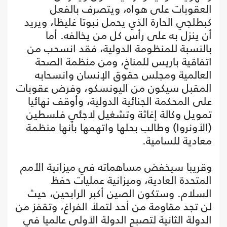
العقوبات على هواه، ويتصرف بالفعل
كبطلجي الحارة الذي يحمل نبوتا غليظا، ويريد
أن ينزل به على رأس كل من يخالفه. أما
بالنسبة للمنظومة الدولية، فقد انسحب من
اتفاقية باريس للمناخ، ومن منظمة الصحة
العالمية ومجلس حقوق الإنسان وانسحابه
المقبل سيكون من اليونسكو، وفرض عقوبات
على المحكمة الجنائية الدولية، وأوقف نهائيا
تمويل وكالة إغاثة وتشغيل لاجئي فلسطين
(الأونروا) وطالب بحلها واتهمها بأنها منظمة
معادية للسامية.
وقريبا سيخفض مساهماته في ميزانية الأمم
المتحدة العادية، وميزانية عمليات حفظ
السلام. وستكون الصين أكبر الرابحين، حيث
لن تجد مقاومة من أحد لتملأ الفراغ، وتقفز من
الدولة الثانية لتصبح الدولة الأولى عالميا في