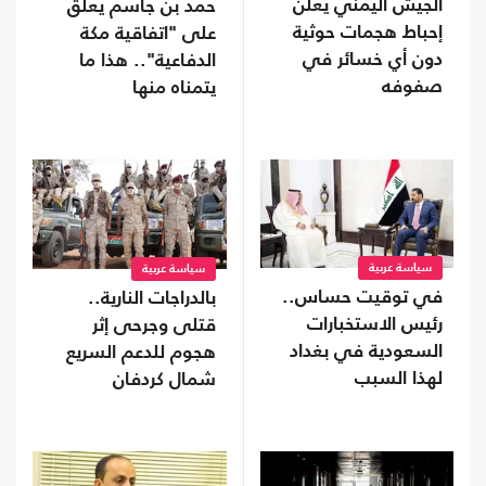
الجيش اليمني يعلن
حمد بن جاسم يعلق
إحباط هجمات حوثية
على "اتفاقية مكة
دون أي خسائر في
الدفاعية".. هذا ما
صفوفه
يتمناه منها
سياسة عربية
سياسة عربية
في توقيت حساس..
بالدراجات النارية..
رئيس الاستخبارات
قتلى وجرحى إثر
السعودية في بغداد
هجوم للدعم السريع
لهذا السبب
شمال كردفان