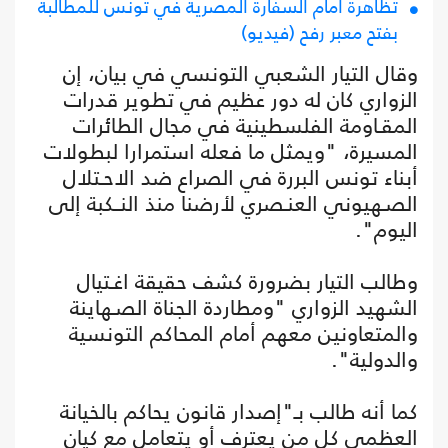
تظاهرة أمام السفارة المصرية في تونس للمطالبة
بفتح معبر رفح (فيديو)
وقال التيار الشعبي التونسي في بيان، إن
الزواري كان له دور عظيم في تطوير قدرات
المقـاومة الفلسطينية في مجال الطائرات
المسيرة، "ويمثل ما فعله استمرارا لبطولات
أبناء تونس البررة في الصراع ضد الاحـتلال
الصـهيوني العنـصري لأرضنا منذ النــكبة إلى
اليوم".
وطالب التيار بضرورة كشف حقيقة اغـتيال
الشهيد الزواري "ومطاردة الجناة الصـهاينة
والمتعاونين معهم أمام المحاكم التونسية
والدولية".
كما أنه طالب بـ"إصدار قانون يحاكم بالخيانة
العظمى كل من يعترف أو يتعامل مع كيان