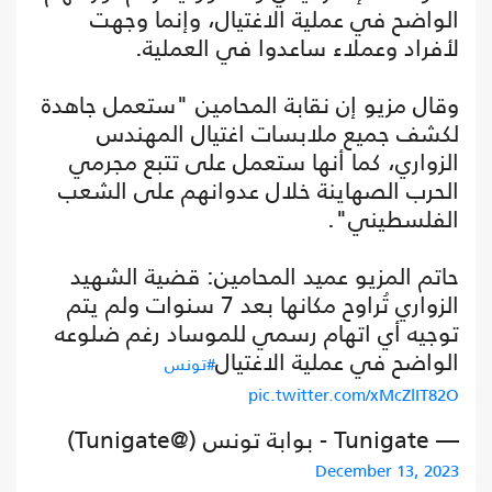
الواضح في عملية الاغتيال، وإنما وجهت
لأفراد وعملاء ساعدوا في العملية.
وقال مزيو إن نقابة المحامين "ستعمل جاهدة
لكشف جميع ملابسات اغتيال المهندس
الزواري، كما أنها ستعمل على تتبع مجرمي
الحرب الصهاينة خلال عدوانهم على الشعب
الفلسطيني".
حاتم المزيو عميد المحامين: قضية الشهيد
الزواري تُراوح مكانها بعد 7 سنوات ولم يتم
توجيه أي اتهام رسمي للموساد رغم ضلوعه
الواضح في عملية الاغتيال
#تونس
pic.twitter.com/xMcZlIT82O
— Tunigate - بوابة تونس (@Tunigate)
December 13, 2023