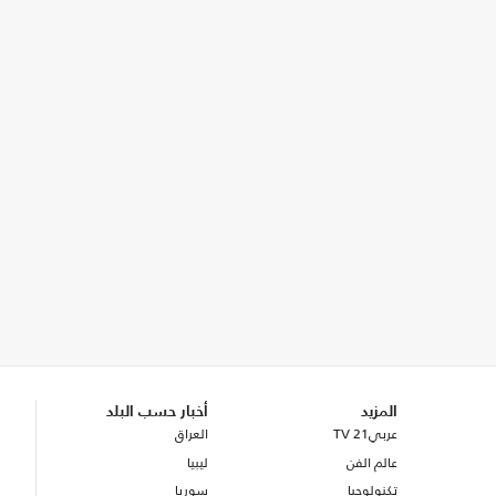
المزيد
أخبار حسب البلد
عربي21 TV
العراق
عالم الفن
ليبيا
تكنولوجيا
سوريا