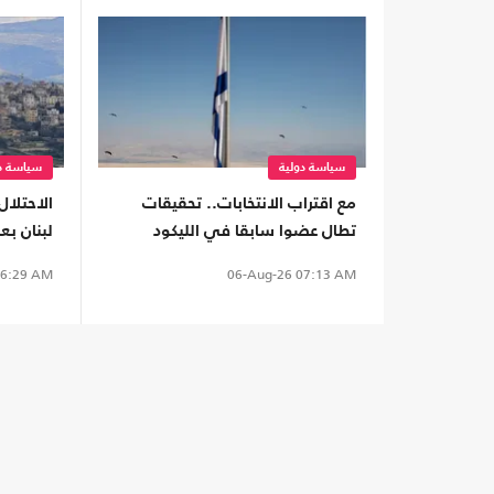
سياسة دولية
سياسة دو
مع اقتراب الانتخابات.. تحقيقات
الاحتلال
تطال عضوا سابقا في الليكود
لبنان بع
وشخصيات كبيرة بتهم غسل أموال
هجمات "
6:29 AM
06-Aug-26
07:13 AM