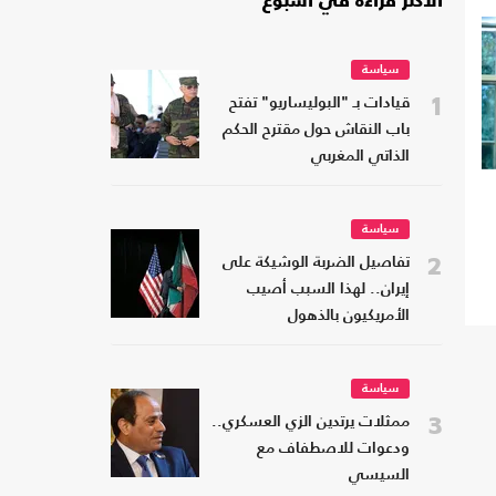
الأكثر قراءة في أسبوع
سياسة
1
قيادات بـ "البوليساريو" تفتح
باب النقاش حول مقترح الحكم
الذاتي المغربي
سياسة
2
تفاصيل الضربة الوشيكة على
إيران.. لهذا السبب أصيب
الأمريكيون بالذهول
سياسة
3
ممثلات يرتدين الزي العسكري..
ودعوات للاصطفاف مع
السيسي