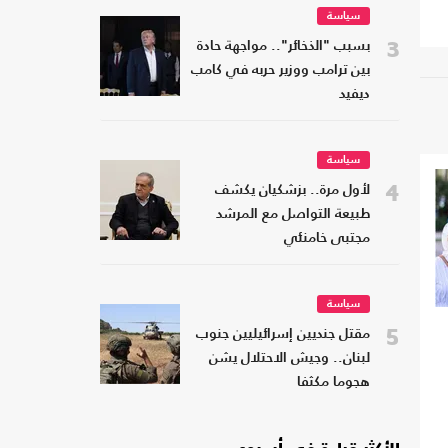
سياسة
3
بسبب "الذخائر".. مواجهة حادة
بين ترامب ووزير حربه في كامب
ديفيد
سياسة
4
لأول مرة.. بزشكيان يكشف
طبيعة التواصل مع المرشد
مجتبى خامنئي
سياسة
5
مقتل جنديين إسرائيليين جنوب
لبنان.. وجيش الاحتلال يشن
هجوما مكثفا