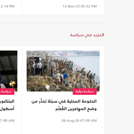
قطاع غز
2:14 PM
13-Nov-23
05:52 PM
المزيد في سياسة
سياسة دولية
سياسة دو
الحكومة المحلية في سبتة تحذّر من
البنتاغو
وضع المهاجرين القُصّر
أسطول ب
ترامب
7:40 AM
06-Aug-26
07:49 AM