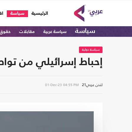
(current)
الرئيسية
سياسة
اق
سياسة
سياسة عربية
مقابلات
حقوق 
سياسة دولية
إحباط إسرائيلي من تواص
لندن عربي21
01-Dec-23
04:55 PM