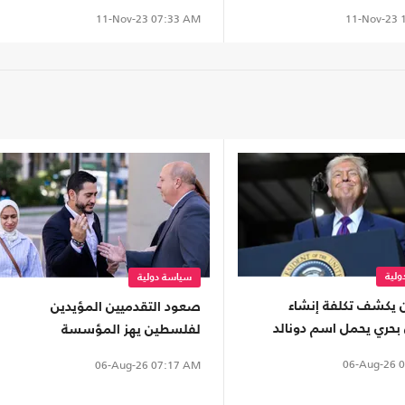
ة (شاهد)
غزة
11-Nov-23
1
11-Nov-23
07:33 AM
لية
سياسة دولية
ن يكشف تكلفة إنشاء
صعود التقدميين المؤيدين
حري يحمل اسم دونالد
لفلسطين يهز المؤسسة
الديمقراطية ويثير قلق اللوبي
06-Aug-26
0
06-Aug-26
07:17 AM
الداعم للاحتلال