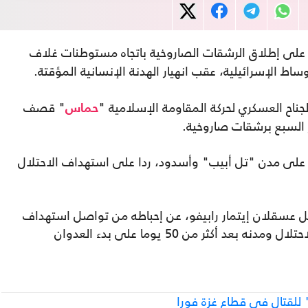
 على إطلاق الرشقات الصاروخية باتجاه مستوطنات غلاف
اط الإسرائيلية، عقب انهيار الهدنة الإنسانية المؤقتة.
لجناح العسكري لحركة المقاومة الإسلامية "
" قصف
حماس
لسبع برشقات صاروخية.
على مدن "تل أبيب" وأسدود، ردا على استهداف الاحتلال
 عسقلان إيتمار رابيفو، عن إحباطه من تواصل استهداف
المقاومة الفلسطينية في غزة مستوطنات الاحتلال ومدنه بعد أكثر من 50 يوما على بدء العدوان
للقتال في قطاع غزة فورا