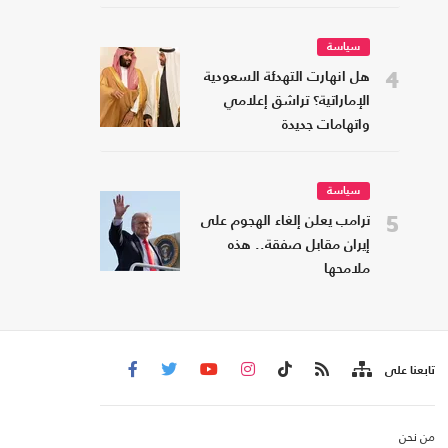
سياسة
4
هل انهارت التهدئة السعودية
الإماراتية؟ تراشق إعلامي
واتهامات جديدة
سياسة
5
ترامب يعلن إلغاء الهجوم على
إيران مقابل صفقة.. هذه
ملامحها
تابعنا على
من نحن