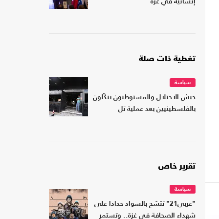
إنسانية في غزة
تغطية ذات صلة
سياسة
جيش الاحتلال والمستوطنون ينكّلون
بالفلسطينيين بعد عملية تل
تقرير خاص
سياسة
"عربي21" تتشح بالسواد حدادا على
شهداء الصحافة في غزة.. وتستمر