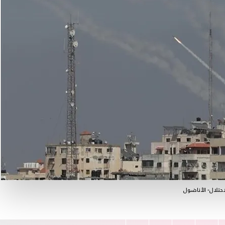
تلال- الأناضول