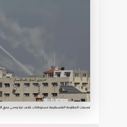
قصفت المقاومة الفلسطينية مستوطنات غلاف غزة ومدن عمق الاح