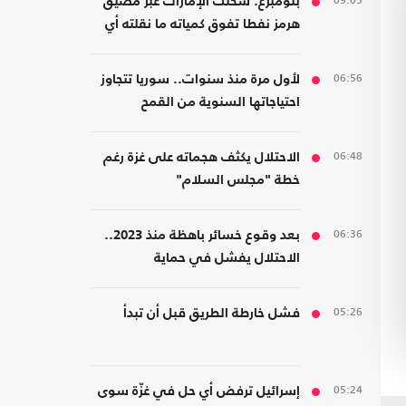
09:05
بلومبرغ: شحنت الإمارات عبر مضيق
هرمز نفطا تفوق كمياته ما نقلته أي
دولة أخرى
06:56
لأول مرة منذ سنوات.. سوريا تتجاوز
احتياجاتها السنوية من القمح
06:48
الاحتلال يكثف هجماته على غزة رغم
خطة "مجلس السلام"
06:36
بعد وقوع خسائر باهظة منذ 2023..
الاحتلال يفشل في حماية
مستوطنيه من خطر الصواريخ
05:26
فشل خارطة الطريق قبل أن تبدأ
05:24
إسرائيل ترفض أي حل في غزّة سوى