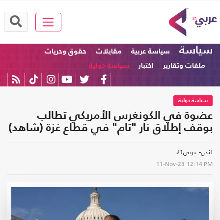
سياسة
سياسة عربية
مقابلات
حقوق وحريات
ملفات وتقارير
اختبار
سياسة دولية
سياسة دولية
عضوة في الكونغرس الأمريكي تطالب
بوقف إطلاق نار "تام" في قطاع غزة (شاهد)
لندن- عربي21
11-Nov-23
12:14 PM