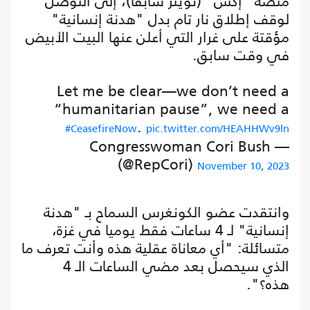
منصة "إكس" (تويتر سابقا)، إلى التوصل
لوقف إطلاق نار تام بدل "هدنة إنسانية"
مؤقتة على غرار التي أعلن عنها البيت الأبيض
في وقت سابق.
Let me be clear—we don’t need a
“humanitarian pause”, we need a
.
#CeasefireNow
pic.twitter.com/HEAHHWv9ln
— Congresswoman Cori Bush
(@RepCori)
November 10, 2023
وانتقدت عضو الكونغرس السماح بـ "هدنة
إنسانية" لـ 4 ساعات فقط يوميا في غزة،
متسائلة: "أي معاناة عقلية هذه وأنت تعرف ما
الذي سيحصل بعد مضي الساعات الـ 4
هذه؟".