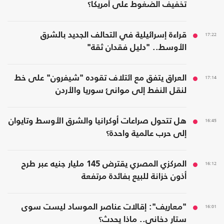
تخفيف الضغوط على أمريكا؟
17:22
قراءة إسرائيلية في التحالف الجديد بالشرق
الأوسط.. "دليل فقدان ثقة"
17:14
العراق يتفق مع ائتلاف تقوده "شيفرون" على خط
لنقل النفط إلى موانئ سوريا والأردن
16:45
هل تتحول صراعات أوكرانيا والشرق الأوسط وتايوان
إلى حرب عالمية واحدة؟
16:12
المركزي المصري يقترض 145 مليار جنيه عبر طرح
أذون خزانة للبيع بفائدة مرتفعة
16:01
"معاريف": إقالات عناصر الموساد ليست سوى
ستار دخاني.. ماذا يحدث؟