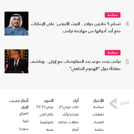
سياسة
4
تسلم 5 ملايين دولار.. البيت الأبيض: على الإمارات
منع أحد أدواتها من مهاجمة ترامب
سياسة
5
ترامب يحدد موعد بدء المفاوضات مع إيران.. ويكشف
مفاجأة حول "الهجوم الملغي"
الأخبار
آراء
المزيد
أخبار حسب
سياسة
كتاب عربي21
عربي21 TV
البلد
العراق
تغطيات
قضايا وآراء
عالم الفن
ليبيا
اقتصاد
مقالات مختارة
تكنولوجيا
سوريا
رياضة
أفكار
صحة