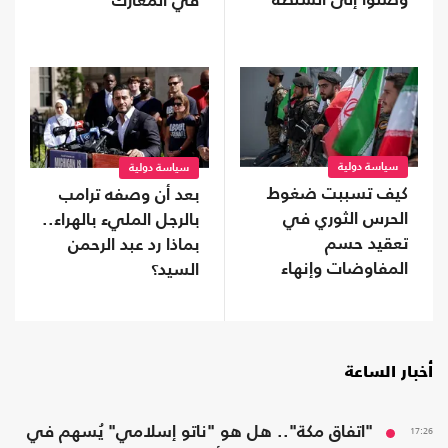
وصلوا إلى السلطة
في المعارك
سياسة دولية
سياسة دولية
كيف تسببت ضغوط
بعد أن وصفه ترامب
الحرس الثوري في
بالرجل المليء بالهراء..
تعقيد حسم
بماذا رد عبد الرحمن
المفاوضات وإنهاء
السيد؟
اتفاق هرمز؟
أخبار الساعة
17:26
"اتفاق مكة".. هل هو "ناتو إسلامي" يُسهم في