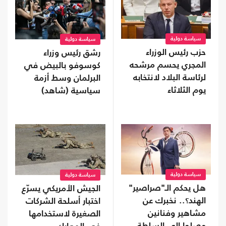
سياسة دولية
سياسة دولية
حزب رئيس الوزراء
رشق رئيس وزراء
المجري يحسم مرشحه
كوسوفو بالبيض في
لرئاسة البلاد لانتخابه
البرلمان وسط أزمة
يوم الثلاثاء
سياسية (شاهد)
سياسة دولية
سياسة دولية
هل يحكم الـ"صراصير"
الجيش الأمريكي يسرّع
الهند؟.. نخبرك عن
اختبار أسلحة الشركات
مشاهير وفنانين
الصغيرة لاستخدامها