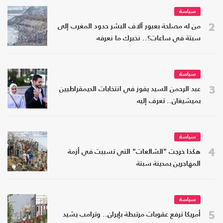
سياسة
2
من له مصلحة بعبور آلاف البشر حدود المغرب إلى
سبتة في ساعات؟.. نخبرك ما نعرفه
سياسة
3
عبد الرحمن السيد يفوز في انتخابات الديمقراطيين
بميشيغان.. تعرف إليه
سياسة
4
هكذا خرجت "الشائعات" التي تسببت في أزمة
المهاجرين بمدينة سبتة
سياسة
5
أمريكا ترفع عقوبات مرتبطة بإيران.. وترامب يشيد