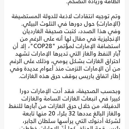
الطاقة وزيادة التضخم.
وتم توجيه انتقادات لاذعة للدولة المستضيفة
(الإمارات) حول دورها في التلوث البيئي.
وفي هذا الصدد، كتبت صحيفة الغارديان
الإنجليزية في مقال لها أنه على الرغم من
استضافة الإمارات لمؤتمر "COP28"، إلا أن
آبار النفط والغاز التي تديرها الإمارات تشهد
احتراق الغازات بشكل يومي، وذلك على الرغم
من أن الإمارات التزمت منذ أعوام عديدة وفي
إطار اتفاق باريس بوقف حرق هذه الغازات.
وبحسب الصحيفة، فقد أدت الإمارات دورا
كبيرا في انبعاث الغازات السامة والغازات
الدفيئة، من خلال حرق الغازات من آبارها للنفط
والغاز البالغ عددها 32 بئرا، 20 منها تابعة
لشركة أدنوك التي يرأسها سلطان الجابر،
رئيس قمة المناخ. كما أنّ الإمارات خططت