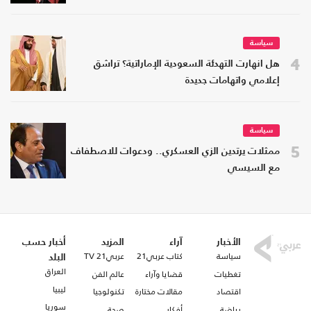
سياسة
4
هل انهارت التهدئة السعودية الإماراتية؟ تراشق
إعلامي واتهامات جديدة
سياسة
5
ممثلات يرتدين الزي العسكري.. ودعوات للاصطفاف
مع السيسي
الأخبار
آراء
المزيد
أخبار حسب
سياسة
كتاب عربي21
عربي21 TV
البلد
العراق
تغطيات
قضايا وآراء
عالم الفن
ليبيا
اقتصاد
مقالات مختارة
تكنولوجيا
سوريا
رياضة
أفكار
صحة