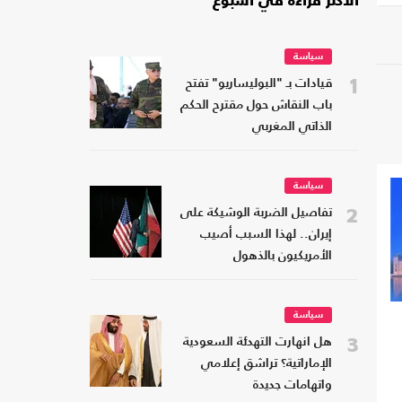
الأكثر قراءة في أسبوع
سياسة
1
قيادات بـ "البوليساريو" تفتح
باب النقاش حول مقترح الحكم
الذاتي المغربي
سياسة
2
تفاصيل الضربة الوشيكة على
إيران.. لهذا السبب أصيب
الأمريكيون بالذهول
سياسة
3
هل انهارت التهدئة السعودية
الإماراتية؟ تراشق إعلامي
واتهامات جديدة