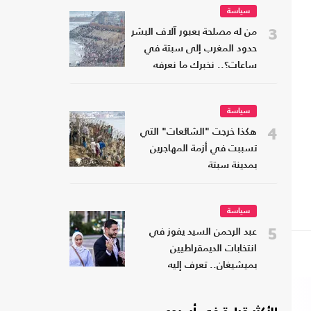
سياسة
3
من له مصلحة بعبور آلاف البشر
حدود المغرب إلى سبتة في
ساعات؟.. نخبرك ما نعرفه
سياسة
4
هكذا خرجت "الشائعات" التي
تسببت في أزمة المهاجرين
بمدينة سبتة
سياسة
5
عبد الرحمن السيد يفوز في
انتخابات الديمقراطيين
بميشيغان.. تعرف إليه