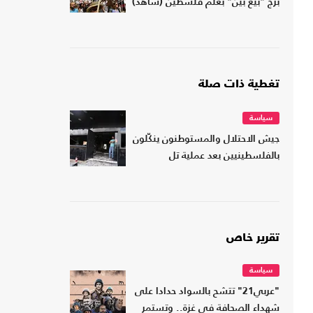
برج "بيغ بين" بعلم فلسطين (شاهد)
تغطية ذات صلة
سياسة
جيش الاحتلال والمستوطنون ينكّلون
بالفلسطينيين بعد عملية تل
تقرير خاص
سياسة
"عربي21" تتشح بالسواد حدادا على
شهداء الصحافة في غزة.. وتستمر