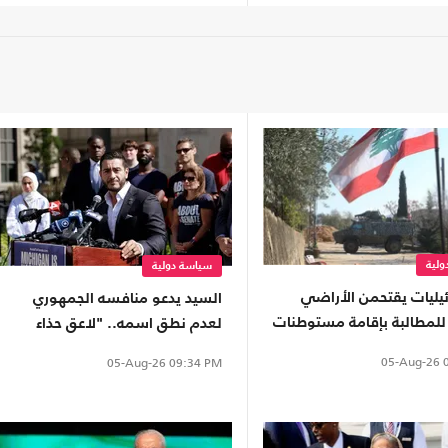
لية
سياسة دولية
ائيليات يقتحمن الأراضي
السيد يدعو منافسه الجمهوري
ة للمطالبة بإقامة مستوطنات
لعدم نطق اسمه.. "لاعق حذاء
ترامب"
05-Aug-26
0
05-Aug-26
09:34 PM