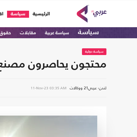
(current)
الرئيسية
سياسة
اق
سياسة
سياسة عربية
مقابلات
حقوق 
سياسة دولية
محتجون يحاصرون مصنع أ
لندن- عربي21 ووكالات
11-Nov-23
03:35 AM