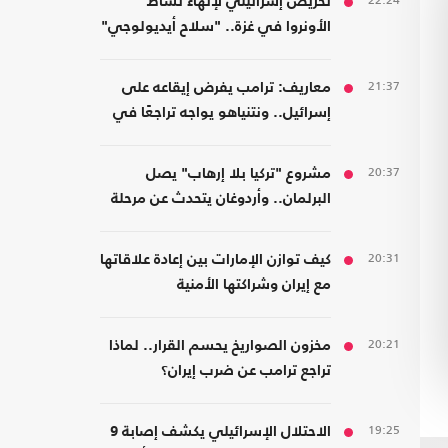
22:24
تحريض إسرائيلي لإنهاء نشاط
الأونروا في غزة.. "سلاح أيديولوجي"
21:37
معاريف: ترامب يفرض إيقاعه على
إسرائيل.. ونتنياهو يواجه تراجعًا في
هامش القرار
20:37
مشروع "تركيا بلا إرهاب" يصل
البرلمان.. وأردوغان يتحدث عن مرحلة
جديدة
20:31
كيف توازن الإمارات بين إعادة علاقاتها
مع إيران وشراكتها الأمنية
بـ"إسرائيل"؟
20:21
مخزون الصواريخ يحسم القرار.. لماذا
تراجع ترامب عن ضرب إيران؟
19:25
الاحتلال الإسرائيلي يكشف إصابة 9