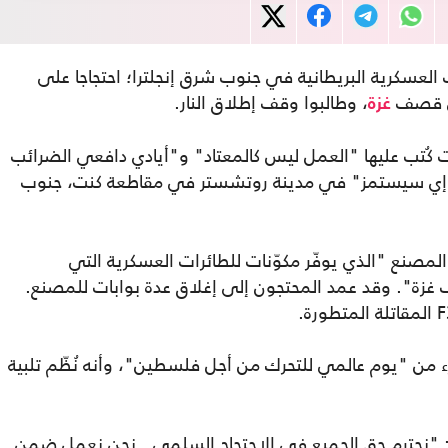
لعسكرية البريطانية في جنوب شرق إنجلترا؛ احتجاجا على
ي قصف
، وطالبوا وقف إطلاق النار.
غزة
 كُتب عليها "العمل ليس كالمعتاد" و"أيادي دافعي الضرائب
إيه إي سيستمز" في مدينة روتشستر في مقاطعة كنت، جنوب
لمصنع "الذي يوفّر مكوّنات للطائرات العسكرية التي
 غزة". وقد عمد المحتجون إلى إغلاق عدة بوابات للمصنع.
ء من "يوم عالمي للتحرك من أجل فلسطين"، وأنه نُظّم تلبية
 "نحترم حق الجميع في الاحتجاج السلمي.. نحن نعمل ضمن