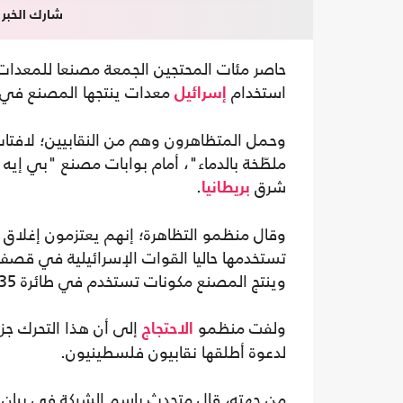
شارك الخبر
حاصر مئات المحتجين الجمعة مصنعا للمعدات ا
استخدام
معدات ينتجها المصنع ف
إسرائيل
وحمل المتظاهرون وهم من النقابيين؛ لافتات
ملطّخة بالدماء"، أمام بوابات مصنع "بي 
شرق
.
بريطانيا
وقال منظمو التظاهرة؛ إنهم يعتزمون إغلاق ا
تستخدمها حاليا القوات الإسرائيلية في قصف
وينتج المصنع مكونات تستخدم في طائرة F35 المقاتلة المتطورة.
ولفت منظمو
إلى أن هذا التحرك جز
الاحتجاج
لدعوة أطلقها نقابيون فلسطينيون.
من جهته، قال متحدث باسم الشركة في بيان: