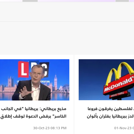
لفلسطين يغرقون فروعا
مذيع بريطاني: بريطانيا "في الجانب
دز ببريطانيا بفئران بألوان
الخاسر" برفض الدعوة لوقف إطلاق
شاهد)
النار بغزة
01-Nov-23
0
30-Oct-23
08:13 PM