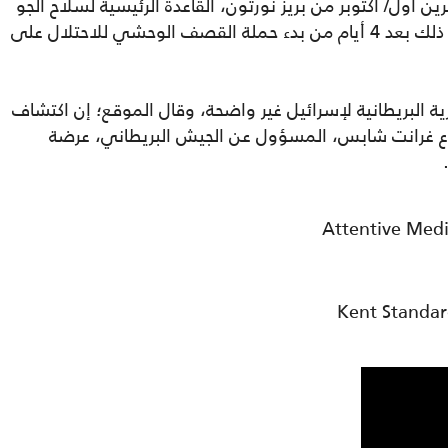
الرحلة الأولى قد انطلقت في 11 تشرين أول/ أكتوبر من بريز نورتون، القاعدة الرئيسية لسلاح الجو
الملكي البريطاني في أوكسفورد شاير. وجاء ذلك بعد 4 أيام من بدء حملة القصف الوحشي للاحتلال على
ية البريطانية لإسرائيل غير واضحة، وقال الموقع؛ إن اكتشاف
فاع غرانت شابس، المسؤول عن الجيش البريطاني، عرضة