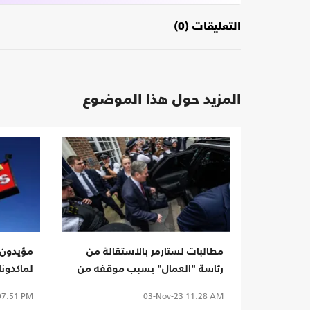
التعليقات (0)
المزيد حول هذا الموضوع
مطالبات لستارمر بالاستقالة من
مؤيدون 
رئاسة "العمال" بسبب موقفه من
لماكدونال
حرب غزة
العلم (
7:51 PM
03-Nov-23
11:28 AM