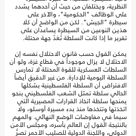
النظرية، ويختلفان من حيث أن أحدهما يشدد
على الوظائف "الحكومية"، والآخر على
سيطرة "الجيش". لكن من الواضح أن كلا
هذين النوعين من السيطرة يساعدان على
تقرير ما إذا كانت السلطة تُعَدّ جهة محتلة.
يمكن القول حسب قانون الاحتلال نفسه إن
الاحتلال لا يزال موجوداً في قطاع غزة، ولو أن
السلطات العسكرية للقوة المحتلة لا تمارس
السلطة اليومية للإدارة. من غير الدقيق أيضاً
الافتراض أن السلطة الفلسطينية بشكلها
الحالي سلطة تمثل الشعب الفلسطيني بنحو
يمنحها سلطة اتخاذ القرارات المصيرية التي
اتخذتها وتتخذها منذ بدء مسيرة أوسلو، ولا
سيما في مفاوضات الوضع النهائي. والمهم
بالنتيجة القول إن العالم بأسره، ومجلس الأمن
الدولي، واللجنة الدولية للصليب الأحمر تصرُّ