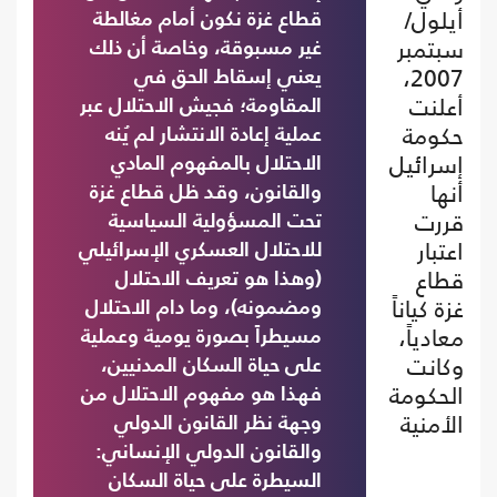
أيلول/
قطاع غزة نكون أمام مغالطة
سبتمبر
غير مسبوقة، وخاصة أن ذلك
2007،
يعني إسقاط الحق في
أعلنت
المقاومة؛ فجيش الاحتلال عبر
حكومة
عملية إعادة الانتشار لم يُنه
إسرائيل
الاحتلال بالمفهوم المادي
أنها
والقانون، وقد ظل قطاع غزة
قررت
تحت المسؤولية السياسية
اعتبار
للاحتلال العسكري الإسرائيلي
قطاع
(وهذا هو تعريف الاحتلال
غزة كياناً
ومضمونه)، وما دام الاحتلال
معادياً،
مسيطراً بصورة يومية وعملية
وكانت
على حياة السكان المدنيين،
الحكومة
فهذا هو مفهوم الاحتلال من
الأمنية
وجهة نظر القانون الدولي
والقانون الدولي الإنساني:
السيطرة على حياة السكان