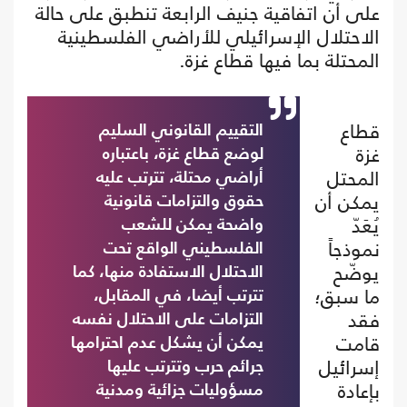
على أن اتفاقية جنيف الرابعة تنطبق على حالة
الاحتلال الإسرائيلي للأراضي الفلسطينية
المحتلة بما فيها قطاع غزة.
قطاع
التقييم القانوني السليم
غزة
لوضع قطاع غزة، باعتباره
المحتل
أراضي محتلة، تترتب عليه
يمكن أن
حقوق والتزامات قانونية
يُعَدّ
واضحة يمكن للشعب
نموذجاً
الفلسطيني الواقع تحت
يوضّح
الاحتلال الاستفادة منها، كما
ما سبق؛
تترتب أيضا، في المقابل،
فقد
التزامات على الاحتلال نفسه
قامت
يمكن أن يشكل عدم احترامها
إسرائيل
جرائم حرب وتترتب عليها
بإعادة
مسؤوليات جزائية ومدنية