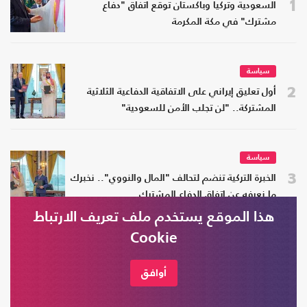
1
السعودية وتركيا وباكستان توقع اتفاق "دفاع
مشترك" في مكة المكرمة
سياسة
2
أول تعليق إيراني على الاتفاقية الدفاعية الثلاثية
المشتركة.. "لن تجلب الأمن للسعودية"
سياسة
3
الخبرة التركية تنضم لتحالف "المال والنووي".. نخبرك
ما نعرفه عن اتفاق الدفاع المشترك
هذا الموقع يستخدم ملف تعريف الارتباط
Cookie
سياسة
4
العامري يطالب "فصائل المقاومة" العراقية بتأجيل
أوافق
الرد على القصف السعودي