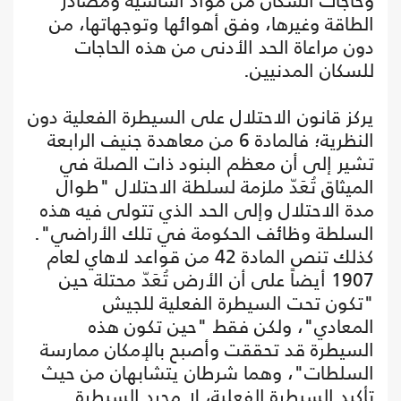
وحاجات السكان من مواد أساسية ومصادر
الطاقة وغيرها، وفق أهوائها وتوجهاتها، من
دون مراعاة الحد الأدنى من هذه الحاجات
للسكان المدنيين.
يركز قانون الاحتلال على السيطرة الفعلية دون
النظرية؛ فالمادة 6 من معاهدة جنيف الرابعة
تشير إلى أن معظم البنود ذات الصلة في
الميثاق تُعَدّ ملزمة لسلطة الاحتلال "طوال
مدة الاحتلال وإلى الحد الذي تتولى فيه هذه
السلطة وظائف الحكومة في تلك الأراضي".
كذلك تنص المادة 42 من قواعد لاهاي لعام
1907 أيضاً على أن الأرض تُعَدّ محتلة حين
"تكون تحت السيطرة الفعلية للجيش
المعادي"، ولكن فقط "حين تكون هذه
السيطرة قد تحققت وأصبح بالإمكان ممارسة
السلطات"، وهما شرطان يتشابهان من حيث
تأكيد السيطرة الفعلية، لا مجرد السيطرة