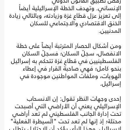
رفض تطبيق القانون الدولي
الإنساني. وتهدف الخطة الإسرائيلية أيضاً
إلى تعزيز عزل قطاع غزة وزيادته، وبالتالي زيادة
الخنق الاقتصادي والاجتماعي للسكان
المدنيين.
ومن أشكال الحصار المترتبة أيضاً على خطة
الانفصال، سجلّ السكان؛ فسجلّ السكان
الفلسطينيين في قطاع غزة تتحكم به إسرائيل
بنحو كامل؛ فهي صاحبة القرار في إعطاء
الهويات، وملفات المواطنين موجودة في
إسرائيل.
إحدى وجهات النظر تقول: إن الانسحاب
الإسرائيلي يعني أن الأراضي التي أصبحت
تحت إدارة الجانب الفلسطيني لم تعد أراضي
محتلة؛ إذ إنها لم تعد تحت "السيطرة الفعلية"
لإسرائيل. وهذا الرأي يؤكد أن الاحتلال يتطلب