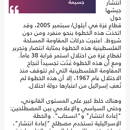
انتشار
جسيمة
جيشها
حول
قطاع غزة في أيلول/ سبتمبر 2005، وقد
اتخذت هذه الخطوة بنحو منفرد ومن دون
شروط. اعتبرت حركات المقاومة المسلحة
الفلسطينية هذه الخطوة بمثابة انتصار وتحرير
لقطاع غزة من احتلال استمر قرابة 38 عاماً.
ومع أن هذه الخطوة عُدّت تجسيداً لنجاح
المقاومة الفلسطينية التي لم تتوقف منذ
الاحتلال عام 1967، إلا أن هذه الخطوة لم
تُعفِ إسرائيل من اعتبارها دولة احتلال.
وهناك خلط كبير على المستوى القانوني،
وحتى السياسي والإعلامي بين المصطلحين:
"إعادة انتشار" و"انسحاب". والخطة
الإسرائيلية تستخدم مصطلح "إعادة انتشار"،