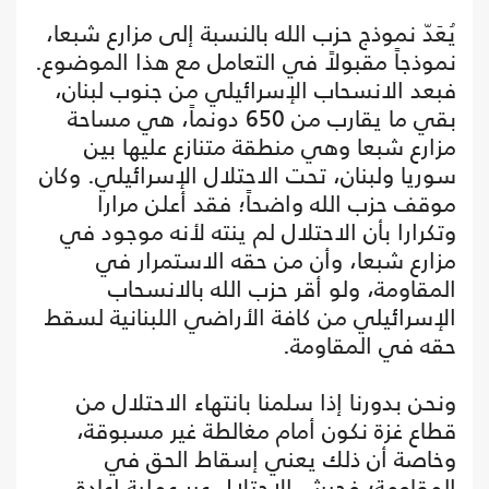
يُعَدّ نموذج حزب الله بالنسبة إلى مزارع شبعا،
نموذجاً مقبولاً في التعامل مع هذا الموضوع.
فبعد الانسحاب الإسرائيلي من جنوب لبنان،
بقي ما يقارب من 650 دونماً، هي مساحة
مزارع شبعا وهي منطقة متنازع عليها بين
سوريا ولبنان، تحت الاحتلال الإسرائيلي. وكان
موقف حزب الله واضحاً؛ فقد أعلن مرارا
وتكرارا بأن الاحتلال لم ينته لأنه موجود في
مزارع شبعا، وأن من حقه الاستمرار في
المقاومة، ولو أقر حزب الله بالانسحاب
الإسرائيلي من كافة الأراضي اللبنانية لسقط
حقه في المقاومة.
ونحن بدورنا إذا سلمنا بانتهاء الاحتلال من
قطاع غزة نكون أمام مغالطة غير مسبوقة،
وخاصة أن ذلك يعني إسقاط الحق في
المقاومة؛ فجيش الاحتلال عبر عملية إعادة