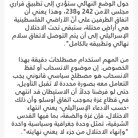
حول الوضع النهائي ستؤدي إلى تطبيق قراري
مجلس الأمن 242 و238، وهذا يعني أن
اتفاق الطرفين على أنّ الأراضي الفلسطينية
هي أراضٍ محتلة، ستبقى تحت الاحتلال
الإسرائيلي إلى أن يتم التوصل لاتفاق سلام
نهائي وتطبيقه بالكامل".
من المهم استخدام مصطلحات دقيقة بهذا
الخصوص. إن موضوع الانسحاب أو لفظ
الانسحاب هو مصطلح سياسي قانوني يجب
التعامل معه بصورة محددة لا تقبل التأويل،
حتى لو فرضنا جدلاً أن الاستيطان قد انتهى
في قطاع غزة بموجب اتفاق أوسلو وأن ذلك
-حسب الادعاء الإسرائيلي- يعني انتهاء
الاحتلال، فإن غزة والضفة، بما فيها القدس
الشرقية، تمثل وحدة جغرافية وسياسية واحدة
"وإنهاء الاحتلال من جزء لا يعني نهايته".