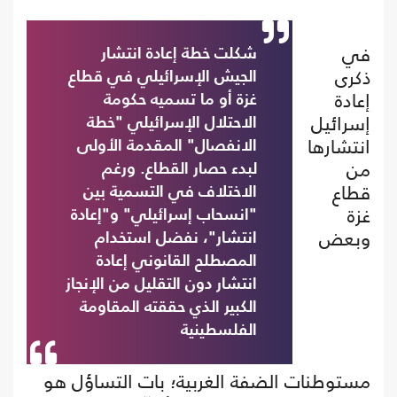
في
شكلت خطة إعادة انتشار
ذكرى
الجيش الإسرائيلي في قطاع
إعادة
غزة أو ما تسميه حكومة
إسرائيل
الاحتلال الإسرائيلي "خطة
انتشارها
الانفصال" المقدمة الأولى
من
لبدء حصار القطاع. ورغم
قطاع
الاختلاف في التسمية بين
غزة
"انسحاب إسرائيلي" و"إعادة
وبعض
انتشار"، نفضل استخدام
المصطلح القانوني إعادة
انتشار دون التقليل من الإنجاز
الكبير الذي حققته المقاومة
الفلسطينية
مستوطنات الضفة الغربية؛ بات التساؤل هو