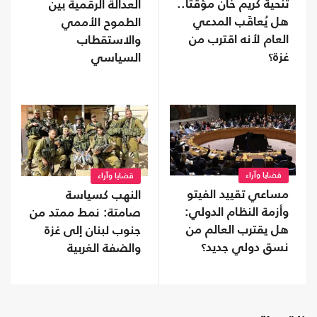
تنحية كريم خان مؤقتاً..
العدالة الرقمية بين
هل يُعاقَب المدعي
الطموح الأممي
العام لأنه اقترب من
والاستقطاب
غزة؟
السياسي
قضايا وآراء
قضايا وآراء
مساعي تقييد الفيتو
النهب كسياسة
وأزمة النظام الدولي:
صامتة: نمط ممتد من
هل يقترب العالم من
جنوب لبنان إلى غزة
نسق دولي جديد؟
والضفة الغربية