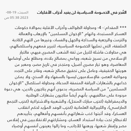
السبت، 19-08-
الفُجر في الخصومة السياسية لن يفيد أحزاب الأقليات
2023
05:38 ص
*** المقدام:- 4- ومحاولة الطوائف وأحزاب الأقلية بموالاة حكومات
العسكر المستبدة، واتهام "الإخوان المسلمين" بالإرهاب والعمالة
والتزمت والرجعية والسذاجة والجهل والفساد، وغيرها من التهم الكاذبة
الملفقة، التي تمليها الخصومة السياسية، لتبرير قمعهم واستئصالهم،
هي محاولات فاشلة للنيل من ثقة الشعب المصري فيهم، فالتيار
الإسلامي من نسيج شعبه، وواعي بمصالح بلاده، ومطلع على أوضاعها
المعاصرة، وهو تيار مصري أصيل، ومتجذر في تاريخ مصر، ومعبر عن
هويتها الحقيقية، وعامل على تحقيق مصالح شعبه، وقادر على التجدد
ومواكبة العصر، فالإسلاميون ليسوا بالسفهاء ولا السذج، ولا يمكن
خداعهم بالشعارات البراقة المنمقة المدعاة، ومحاولة استئصال "الإخوان
المسلمين" من السياسة المصرية، بدعوى أنهم يتاجرون بالدين، هي دعوة
مردودة على مخالفيهم، بأنهم أيضاً متاجرون بشعارات الوطنية
والديمقراطية (كحزب مبارك المنحل)، والشعبية والاشتراكية (كحزب التجمع
الماركسي)، والليبرالية العلمانية (كحزب الوفد المؤيد لحكم انقلاب
العسكر)، وقد أثبتوا كذب شعاراتهم بأنفسهم وأفعالهم، بتأييدهم
للانبطاح تحت بيادة استبداد العسكر، ومشاركتهم للانقلابيين في إفلاس
مصر وإفقار شعبها، ورهنها للأجانب، وما زالوا يعينون أنفسهم أوصياء