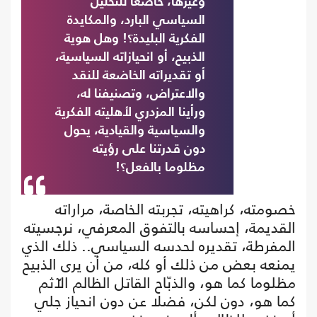
وغيرها، خاضعا للتحليل
السياسي البارد، والمكايدة
الفكرية البليدة؟! وهل هوية
الذبيح، أو انحيازاته السياسية،
أو تقديراته الخاضعة للنقد
والاعتراض، وتصنيفنا له،
ورأينا المزدري لأهليته الفكرية
والسياسية والقيادية، يحول
دون قدرتنا على رؤيته
مظلوما بالفعل؟!
خصومته، كراهيته، تجربته الخاصة، مراراته
القديمة، إحساسه بالتفوق المعرفي، نرجسيته
المفرطة، تقديره لحدسه السياسي.. ذلك الذي
يمنعه بعض من ذلك أو كله، من أن يرى الذبيح
مظلوما كما هو، والذبّاح القاتل الظالم الآثم
كما هو، دون لكن، فضلا عن دون انحياز جلي