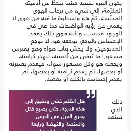
يخون المرء نفسه حينما ينحطّ عن آدميته
المكرّمة، إلى شيء من نزعات الهوى
المدنّسة، ثمّ هو ولسطوة ما فيه من هوى لا
يعمى عن رؤية الواضحات كما هي في
الوجود فحسب، ولكنه فوق ذلك يفقد
الإحساس بالوجع، بوجعه هو، لا بوجع
المذبوحين، ولا يحسّ بناب هواه وهو يفترس
مسعورا ما تبقى من آدميته، ليهدر كرامته،
ويجعله هو وكل مسعور سواء، فيعدم بصيرته
أو بعضها، ثم يعدم كرامته أو بعضها، ثم
يعدم إحساسه بالكلية أو بعضه.
ذلك
هل الظلم خفي ودقيق إلى
الذي
هذه الدرجة، حتى يصبح قتل
تمنعه
وحرق العزّل في الحرس
والمنصة والنهضة ورابعة