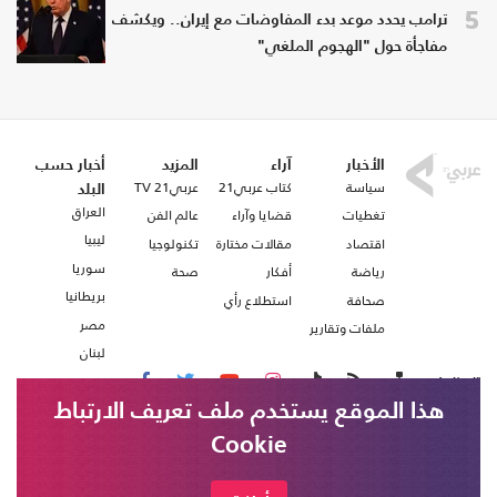
5
ترامب يحدد موعد بدء المفاوضات مع إيران.. ويكشف
مفاجأة حول "الهجوم الملغي"
الأخبار
آراء
المزيد
أخبار حسب
سياسة
كتاب عربي21
عربي21 TV
البلد
العراق
تغطيات
قضايا وآراء
عالم الفن
ليبيا
اقتصاد
مقالات مختارة
تكنولوجيا
سوريا
رياضة
أفكار
صحة
بريطانيا
صحافة
استطلاع رأي
مصر
ملفات وتقارير
لبنان
تابعنا على
هذا الموقع يستخدم ملف تعريف الارتباط
Cookie
من نحن
اتصل بنا
الخارجية السورية: دمشق وموسكو توصلتا