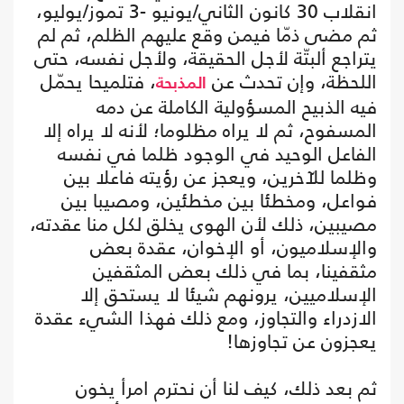
انقلاب 30 كانون الثاني/يونيو -3 تموز/يوليو،
ثم مضى ذمّا فيمن وقع عليهم الظلم، ثم لم
يتراجع ألبتّة لأجل الحقيقة، ولأجل نفسه، حتى
اللحظة، وإن تحدث عن
، فتلميحا يحمّل
المذبحة
فيه الذبيح المسؤولية الكاملة عن دمه
المسفوح، ثم لا يراه مظلوما؛ لأنه لا يراه إلا
الفاعل الوحيد في الوجود ظلما في نفسه
وظلما للآخرين، ويعجز عن رؤيته فاعلا بين
فواعل، ومخطئا بين مخطئين، ومصيبا بين
مصيبين، ذلك لأن الهوى يخلق لكل منا عقدته،
والإسلاميون، أو الإخوان، عقدة بعض
مثقفينا، بما في ذلك بعض المثقفين
الإسلاميين، يرونهم شيئا لا يستحق إلا
الازدراء والتجاوز، ومع ذلك فهذا الشيء عقدة
يعجزون عن تجاوزها!
ثم بعد ذلك، كيف لنا أن نحترم امرأ يخون