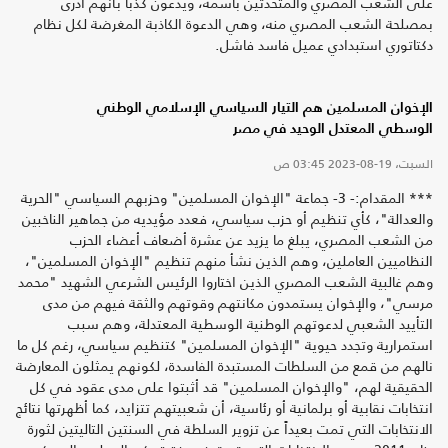
على الشعب المصري والمتحدثين باسمه، ويدعون كذباً بأنهم أدرى
بمصلحة الشعب المصري منه، وهي الدعوة الكاذبة المغرضة لكل نظام
دكتاتوري استبدادي عميل فاسد فاشل.
الإخوان المسلمين هم التيار السياسي الإسلامي الوطني
الوسطي المعتدل الوحيد في مصر
السبت، 19-08-2023
03:45 ص
*** المقدام:- 3- جماعة "الإخوان المسلمين" وحزبهم السياسي "الحرية
والعدالة"، كأي تنظيم أو حزب سياسي، فعدد مؤيديه من جماهير الناخبين
من الشعب المصري، يبلغ ما يزيد عن عشرة أضعاف أعضاء الحزب
النظاميين العاملين، وهم الذين نشأ منهم تنظيم "الإخوان المسلمين"،
وهم غالبية الشعب المصري الذين اختاروا الرئيس الشرعي الشهيد "محمد
مرسي"، والإخوان يستمدون مكانتهم وقوتهم والثقة فيهم من مدى
التأييد الشعبي لدعوتهم الوطنية الوسطية المعتدلة، وهم سبب
استمرارية وتجدد حيوية "الإخوان المسلمين" كتنظيم سياسي، رغم كل ما
نالهم من قمع من السلطات المستبدة الفاسدة، لكونهم يمثلون المعارضة
الحقيقية لهم، "والإخوان المسلمين" قد أثبتوا على مدى عقود في كل
انتخابات نقابية أو برلمانية أو رئاسية، أن شعبيتهم تتزايد، كما أظهرتها نتائج
الانتخابات التي تمت بعيداً عن تزوير السلطة في السنتين التاليتين لثورة