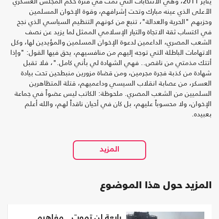
يناير 2011، وهي الانتخابات التي تمت في فترة حكم المجلس العسكري
الأعلى الذي عينه مبارك وتحت إشرافهم، وقوة الإخوان المسلمين
وحزبهم "الحرية والعدالة"، تنبع من كونهم التنظيم السياسي الذي نجح
في اكتساب ثقة الاتجاة والتيار الإسلامي الممثل لما يزيد عن نصف
الشعب المصري، الداعمين لدعوة الإخوان المسلمين والمؤيدين لها، وكل
الاتهامات الباطلة التي توجه إليهم من منافسيهم، يحق فيها القول: "وإذا
أتتك مذمتي من ناقص.. فهي الشهادة لي بأني كامل."، فلا تقبل
شهادة من كذبة فجرة مجرمين، ومن قضاة مزورين منبطحين تحت بيادة
العسكر، من عصابة انقلاب السيسي وداعميهم، قتلة المتظاهرين
السلميين من الشعب المصري. ملحوظة: الكاتب ليس عضواً في جماعة
الإخوان، ولا محسوباً عليهم، بل كان في أحيان ناقداً لهم، والله أعلم
بعبيده.
المزيد حول هذا الموضوع
رابعة لن تموت.. مفاهيم