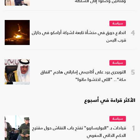
وفنانين وصلوا إلى السلطة
سياسة
4
اندلاع حريق في منشأة تابعة لشركة أرامكو في جازان
قرب اليمن
سياسة
5
التويجري يرد على أكاديمي إماراتي هاجم "اتفاق
مكة".. "اللي اختشوا ماتوا"
الأكثر قراءة في أسبوع
سياسة
1
قيادات بـ "البوليساريو" تفتح باب النقاش حول مقترح
الحكم الذاتي المغربي