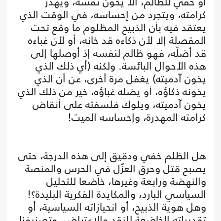
أو خفي للظالم، ألا يخون نفسه، ويهدر
كرامته، ويتجرد من إحساسه، في الوقت الذي
يعتقد فيه بأن الذبيح المظلوم ما وقع تحت
المقصلة إلا لأن ذكاءه قد خانه، أو لأن غباءه
قد أضلّه، فهو ظالم لنفسه إذ أوصلها إلى
هذه الأحوال البائسة. ولكنه (أي ذلك الذي
يخون آدميته) يغفل مرة أخرى، عن أن الذي
يخونه ذكاؤه، أو يضله غباؤه، خير من ذلك الذي
يخون آدميته، ويلوك فلسفته على أنقاض
كرامته المهدرة، وإحساسه الميت!
هل الظلم خفي ودقيق إلى هذه الدرجة، حتى
يصبح قتل وحرق العزّل في الحرس والمنصة
والنهضة ورابعة وغيرها، خاضعا للتحليل
السياسي البارد، والمكايدة الفكرية البليدة؟!
وهل هوية الذبيح، أو انحيازاته السياسية، أو
تقديراته الخاضعة للنقد والاعتراض، وتصنيفنا