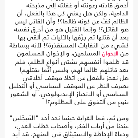
أحمق قادته رعونته أو غفلته إلى مذبحته
الدامية، ولكن هل يعني كل هذا بالفعل، أن
الظالم كفّ عن كونه ظالما؟! وأن القاتل ليس
هو القاتل؟! وإنما القتيل هو من أحرق نفسه
بعد أن قتلها ثم جرّفها بالآليات ثم ألقى بها
كشيء من النفايات المستقذرة؟! لأنه ببساطة
من
المسلمين، والإخوان المسلمون
الإخوان
قد ظلموا أنفسهم بشتى أنواع الظلم، فلم
يعد قاتلهم ظالما لهم، وليس آثما بقتلهم!
هل نعجز بالفعل عن اتخاذ موقف أخلاقي
بصرف النظر عن الموقف السياسي أو التحليل
السياسي أو الانحياز الإيديولوجي، أو الشعور
بنوع من التفوق على المظلوم؟!
ومن ثم، فما الغرابة حينما نجد أحد "المُبجّلين"
عندنا من أرباب الفكر، وأصحاب خطاب العدل،
ودعاة الإحاطة والاستيثاق في المنهج، قد أيد