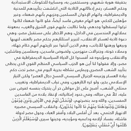
بحقيقة هوية شعبهم، ومستخفين به، ومسايرة للحكومات الاستبدادية
وحكم العسكر، رغم إدعائاتهم الكاذبة التي انكشفت بتأييدهم للمدنية
والديمقراطية، واتهام الإخوان المسلمين وحزبهم بأنهم ضعفاء، وغير
مؤهلين للحكم، هو اتهام مغرض فاسد أيضاً، فلو كانوا ضعفاء لكانوا
تركوا ليسقطوا وحدهم، ولما تكالبت عليهم قوى الشرق والغرب، بمعونة
عملائهم المندسين في الداخل، وهم الأخطر على مستقبل مصر، وهي
دعوة كاذبة لعسكر الانقلاب، لتبرير استئثارهم بحكم مصر بالعنف لنهبها
وبيعها ورهنها للأجانب، وهم الذين أثبتوا عبر تاريخهم أنهم حكام جهلة،
وعملاء خونة، وجنرالات منهزمين، ولصوص فاسدين، ومفلسين وفاشلين،
والانقلاب ومؤيدوه قد أفسدوا كل الحياة السياسية الديمقراطية في
مصر، وإلا فقولوا لنا أين هو الحزب السياسي المنظم القوي الذي يحظى
بتأييد الشعب المصري ويمارس نشاطه بحرية اليوم في مصر تحت حكم
بيادة العسكر وزعيمه الجنرال السيسي المسخ دجال العصر؟ ولكن التيار
الإسلامي بخير، ولو كره الكارهون، وفي غياب الديمقراطية، وتغييب
ممثلي الشعب، أصبح على كل مواطن حر أن يتحرك بنفسه كفرض عين
عليه، كلاً في مجاله، وفي حدود إمكانياته، لإنقاذ بلاده من الفاسدين
المفسدين، والله وعد بنصرتهم، (وَنُمَكِّنَ لَهُمْ فِي الأَرْضِ وَنُرِيَ فِرْعَوْنَ
وَهَامَانَ وَجُنُودَهُمَا مِنْهُمْ مَا كَانُوا يَحْذَرُونَ)، وانقلاب السيسي مصيره
الانهيار الحتمي، بعد أن أفلس البلاد وأفقر العباد، وحول مصر لدولة
فاشلة، بفساد أزلامه وداعميه ومؤيديه، وحينها سيرى (وَسَيَعْلَمُ الَّذِينَ
ظَلَمُوا أَيَّ مُنقَلَبٍ يَنقَلِبُونَ).