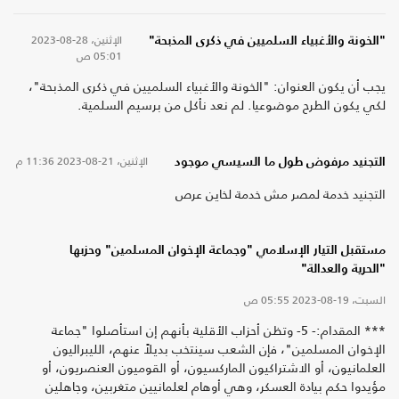
الإثنين، 28-08-2023
"الخونة والأغبياء السلميين في ذكرى المذبحة"
05:01 ص
يجب أن يكون العنوان: "الخونة والأغبياء السلميين في ذكرى المذبحة"،
لكي يكون الطرح موضوعيا. لم نعد نأكل من برسيم السلمية.
الإثنين، 21-08-2023
11:36 م
التجنيد مرفوض طول ما السيسي موجود
التجنيد خدمة لمصر مش خدمة لخاين عرص
مستقبل التيار الإسلامي "وجماعة الإخوان المسلمين" وحزبها
"الحرية والعدالة"
السبت، 19-08-2023
05:55 ص
*** المقدام:- 5- وتظن أحزاب الأقلية بأنهم إن استأصلوا "جماعة
الإخوان المسلمين"، فإن الشعب سينتخب بديلاً عنهم، الليبراليون
العلمانيون، أو الاشتراكيون الماركسيون، أو القوميون العنصريون، أو
مؤيدوا حكم بيادة العسكر، وهي أوهام لعلمانيين متغربين، وجاهلين