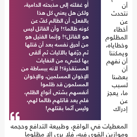
أن
أو غفلته إلى مذبحته الدامية،
نتحدث
ولكن هل يعني كل هذا
عن
بالفعل، أن الظالم كفّ عن
أخطاء
كونه ظالما؟! وأن القاتل ليس
المظلوم
هو القاتل؟! وإنما القتيل هو
وخطاياه،
من أحرق نفسه بعد أن قتلها
ويمكننا
ثم جرّفها بالآليات ثم ألقى
أن نفهم
بها كشيء من النفايات
أن
المستقذرة؟! لأنه ببساطة من
بعضنا
الإخوان المسلمين، والإخوان
لسبب
المسلمون قد ظلموا
ما، يعجز
أنفسهم بشتى أنواع الظلم،
عن
فلم يعد قاتلهم ظالما لهم،
إدراك
وليس آثما بقتلهم!
المعطيات في الواقع، وطبيعة التدافع وحجمه
وموازين القوى فيه، فلا يرى إلا مظلوما