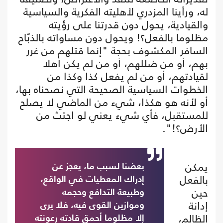
له، ورأينا المزدري لأهليته الفكرية والسياسية
والقيادية، يحول دون قدرتنا على رؤيته
مظلوما بالفعل؟! ويحول دون مساواته بالذبّاح
السافر المكشوف بحجة "إنما قتلهم من غرر
بهم، أو من ضللهم، أو من لم يكن أهلا
لقيادتهم، أو من لم يفعل كذا وكذا من
الخطوات السياسية الصحيحة التي نصحناه بها،
أو لأنه هو هكذا، شيء من الماضي لا يصلح
للمستقبل، فأي شيء يعني لو اجتث من
الأرض؟!".
يمكن
بعضنا لسبب ما، يعجز عن
بالفعل
إدراك المعطيات في الواقع،
حين
وطبيعة التدافع وحجمه
إدانة
وموازين القوى فيه، فلا يرى
الظالم،
إلا مظلوما أحمق قادته رعونته