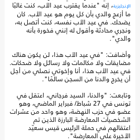
، إنه "عندما يقترب عيد الأب، كنت غالبًا
الإنجليزية
ما أزعج والدي بأن كل يوم هو عيد الأب. كان
يضحك. في عيد الأب نفسه، كنت أتصل به،
ونجري محادثة وأقول له إنني فخورة بأنه
والدي".
وأضافت: "في عيد الأب هذا، لن يكون هناك
مضايقات ولا مكالمات ولا رسائل ولا ضحكات.
في عيد الأب هذا، أنا وإخوتي نصلي من أجل
أن يخرج والدنا من السجن سالمًا".
وتابعت: "والدنا، السيد فرجاني، اعتقل في
تونس في 27 شباط/ فبراير الماضي، وهو
عضو في حزب النهضة، وهو واحد من عشرات
الشخصيات المعارضة البارزة الذين تم
اعتقالهم في حملة الرئيس قيس سعيّد
الأخيرة على المعارضة".