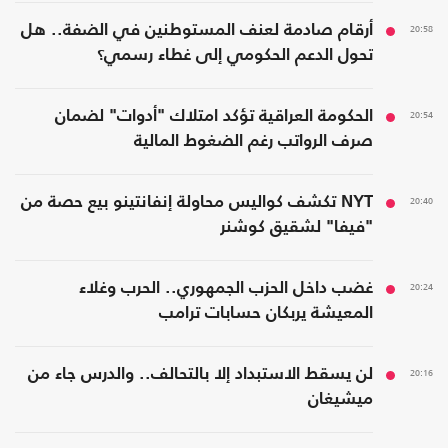
20:58
أرقام صادمة لعنف المستوطنين في الضفة.. هل
تحول الدعم الحكومي إلى غطاء رسمي؟
20:54
الحكومة العراقية تؤكد امتلاك "أدوات" لضمان
صرف الرواتب رغم الضغوط المالية
20:40
NYT تكشف كواليس محاولة إنفانتينو بيع حصة من
"فيفا" لشقيق كوشنر
20:24
غضب داخل الحزب الجمهوري.. الحرب وغلاء
المعيشة يربكان حسابات ترامب
20:16
لن يسقط الاستبداد إلا بالتحالف.. والدرس جاء من
ميشيغان