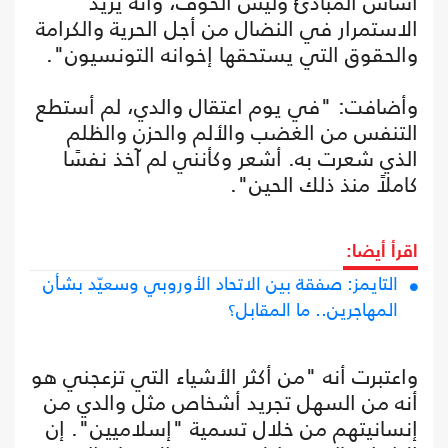
أساس المبادئ وليس الخوف، وأنه يريد
الاستمرار في النضال من أجل الحرية والكرامة
والحقوق التي يستحقها إخوانه التونسيون".
وأضافت: "في يوم اعتقال والدي، لم أستطع
التنفس من الغضب والألم والحزن والظلم
الذي شعرت به. أشعر وكأنني لم آخذ نفسًا
كاملاً منذ ذلك الحين".
اقرأ أيضا:
التايمز: صفقة بين الاتحاد الأوروبي وسعيّد بشأن
المهاجرين.. ما المقابل؟
واعتبرت أنه "من أكثر الأشياء التي تزعجني هو
أنه من السهل تجريد أشخاص مثل والدي من
إنسانيتهم من خلال تسمية "إسلاميين". إن