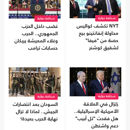
صحافة دولية
صحافة دولية
NYT تكشف كواليس
غضب داخل الحزب
محاولة إنفانتينو بيع
الجمهوري.. الحرب
حصة من "فيفا"
وغلاء المعيشة يربكان
لشقيق كوشنر
حسابات ترامب
صحافة دولية
صحافة دولية
زلزال في العلاقة
السودان بعد انتصارات
الأمريكية الإسرائيلية..
الجيش.. لماذا لا تزال
هل فقدت "تل أبيب"
نهاية الحرب بعيدة؟
دعم واشنطن