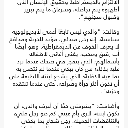
الالتزام بالديمقراطية وحقوق الإنسان الذي
أظهروه يتم تجاهله، وسرعان ما يتم تبرير
وقبول سجنهم".
وقالت: "والدي ليس تابعًا أعمى لأيديولوجية
سياسية. إنه رجل مبدئي، مؤيد للحرية ومدافع
لا يعرف الخوف عن الديمقراطية. وهو أيضًا
أب رقيق ومحب، يغني أغاني لأطفاله
بأسمائهم؛ الذي ينفجر في ضحك عندما نرد
عليه بذكاء؛ من كان يبكي عندما لم نتصل به
بما فيه الكفاية؛ الذي يشجع ابنته اللطيفة على
أن تكون أكثر جرأة وصراحة، حتى عندما تنتقده
وحزبه".
وأضافت: "يشرفني حقًا أن أعرف والدي، أن
تكون ابنته، لأرى بأم عيني كم هو رجل مليء
بالتناقضات الجميلة: رجل شجاع بما يكفي