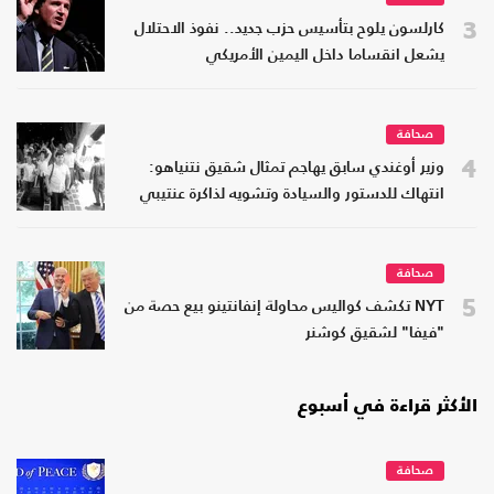
3
كارلسون يلوح بتأسيس حزب جديد.. نفوذ الاحتلال
يشعل انقساما داخل اليمين الأمريكي
صحافة
4
وزير أوغندي سابق يهاجم تمثال شقيق نتنياهو:
انتهاك للدستور والسيادة وتشويه لذاكرة عنتيبي
صحافة
5
NYT تكشف كواليس محاولة إنفانتينو بيع حصة من
"فيفا" لشقيق كوشنر
الأكثر قراءة في أسبوع
صحافة