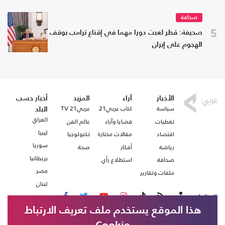
صحافة
5
صحيفة: قطر لعبت دورا مهما في إقناع ترامب بوقف
الهجوم على إيران
الأخبار
آراء
المزيد
أخبار حسب
سياسة
كتاب عربي21
عربي21 TV
البلد
العراق
تغطيات
قضايا وآراء
عالم الفن
ليبيا
اقتصاد
مقالات مختارة
تكنولوجيا
سوريا
رياضة
أفكار
صحة
بريطانيا
صحافة
استطلاع رأي
مصر
ملفات وتقارير
لبنان
تابعنا على
هذا الموقع يستخدم ملف تعريف الارتباط