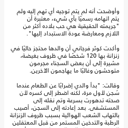
وأوضحت أنه لم يتم توجيه أي تهم إليه ولم
يتم اتهامه رسميًا بأي شيء، معتبرة أن
"جريمته الحقيقية هي حب بلاده أكثر من
اللازم ومعارضة عودة الاستبداد إليها".
وأكدت كوثر فرجاني أن والدها محتجز حاليًا في
زنزانة بها 120 شخصًا في ظروف بغيضة،
مشيرة إلى أن بعض السجناء مجرمون
متوحشون وغالبًا ما يهاجمون الآخرين.
وقالت: "بدأ والدي إضرابًا عن الطعام عندما
سُجن لأول مرة، لكنه اضطر إلى كسره لأن
صحته تدهورت بسرعة وتم نقله إلى
المستشفى. بعد إعادته إلى السجن، أصيب
بالتهاب الشعب الهوائية بسبب ظروف الزنزانة
الرطبة والتدخين المستمر من قبل المعتقلين