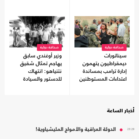
التاريخي؟
صحافة دولية
صحافة دولية
سيناتورات
وزير أوغندي سابق
ديمقراطيون يتهمون
يهاجم تمثال شقيق
إدارة ترامب بمساندة
نتنياهو: انتهاك
اعتداءات المستوطنين
للدستور والسيادة
وتشويه لذاكرة عنتيبي
أخبار الساعة
23:29
الدولة العراقية والأمواج المليشياوية!