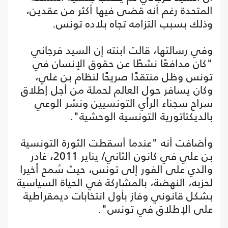
المتحدة رغم أنه قضى فيها أكثر من عقدين،
وذلك بسبب التزامه تجاه بلاده تونس.
وفي رسالتها، قالت ابنته إن السيد فرجاني
"كان مدافعًا نشطًا عن حقوق الإنسان في
تونس وظل منتقدًا صريحًا لنظام بن علي،
وكان يسافر حول العالم لحملة من أجل إطلاق
سراح سجناء الرأي التونسيين ونشر الوعي
بالديكتاتورية التونسية الوحشية".
وأضافت أنه "عندما أسقطت الثورة التونسية
بن علي في كانون الثاني/ يناير 2011، غادر
والدي على الفور إلى تونس، حيث سُمح أخيرا
لحزبه، النهضة، بالمشاركة في الحياة السياسية
بشكل قانوني وفاز بأول انتخابات ديمقراطية
على الإطلاق في تونس".