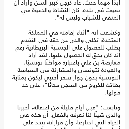
أبدًا مهما حدث. عاد كرجل كبير السن وأراد أن
يموت في بلده. كان النشاط والدعوة في
المنفى للشباب وليس له".
وكشفت أنه "أثناء إقامته في المملكة
المتحدة، تخلى والدي عن حقه في التقدم
بطلب للحصول على الجنسية البريطانية رغم
أنه كان يحق له الحصول عليها. لقد أراد
معارضة بن علي باعتباره مواطنًا تونسيًا،
والعودة كتونسي والمشاركة في السياسة
التونسية بدون جواز سفر أجنبي ليكون بمثابة
بطاقة للخروج من السجن مجانًا"، على حد
قولها.
وتابعت: "قبل أيام قليلة من اعتقاله، أخبرنا
والدي شيئًا كنا نعرفه بالفعل: أن هذه هي
الحياة التي اختارها، وأن قراراته تتخذ على