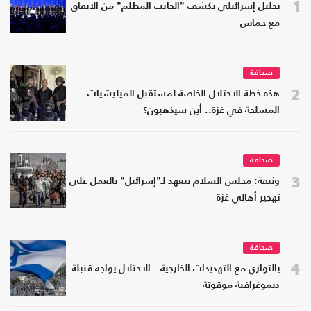
1
تحليل إسرائيلي يكشف "الجانب المظلم" من الاتفاق
مع حماس
صحافة
2
هذه خطة الاحتلال الخاصة لمستقبل الميليشيات
المسلحة في غزة.. أين سيذهبون؟
صحافة
3
وثيقة: مجلس السلام يتعهد لـ"إسرائيل" بالعمل على
تهجير أهالي غزة
صحافة
4
بالتوازي مع التهديدات الخارجية.. الاحتلال يواجه قنبلة
ديموغرافية موقوتة