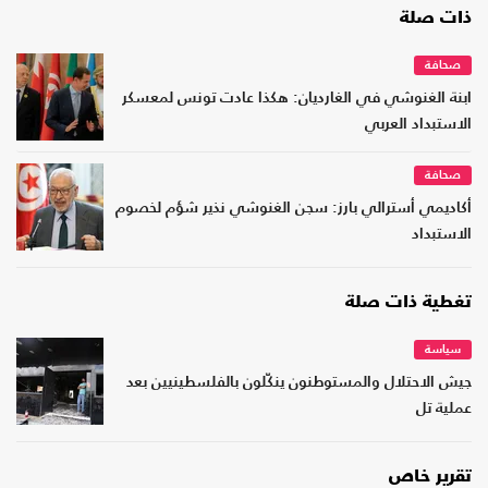
ذات صلة
صحافة
ابنة الغنوشي في الغارديان: هكذا عادت تونس لمعسكر
الاستبداد العربي
صحافة
أكاديمي أسترالي بارز: سجن الغنوشي نذير شؤم لخصوم
الاستبداد
تغطية ذات صلة
سياسة
جيش الاحتلال والمستوطنون ينكّلون بالفلسطينيين بعد
عملية تل
تقرير خاص