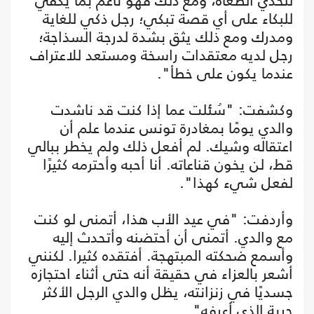
لتحدي الطغاة، ومع ذلك فهو ناعم بما يكفي
للبكاء على أي قصة تبكي؛ رجل ذكي للغاية
ومدرك ومع ذلك يثق بشدة لدرجة السذاجة؛
رجل لديه معتقدات راسخة ومستعد للاعتراف
عندما يكون على خطأ".
وكشفت: "سُئلت عما إذا كنت قد ناشدت
والدي يومًا بمغادرة تونس عندما علم أن
اعتقاله وشيك. لم أفعل ذلك ولم يخطر ببالي
قط، لن يخون قناعاته. أنا أحبه وأحترمه كثيرًا
لفعل شيء كهذا".
وأردفت: "في عيد الأب هذا، أتمنى لو كنت
مع والدي. أتمنى أن أحتضنه وأتحدث إليه
وأسمع ضحكته المبتهجة. أفتقده كثيرا. لكنني
أشعر بالعزاء في حقيقة أنه حتى أثناء احتجازه
جسديًا في زنزانته، يظل والدي الرجل الأكثر
حرية الذي أعرفه".