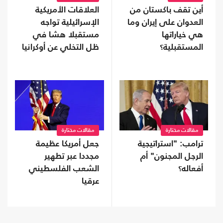
أين تقف باكستان من
العلاقات الأمريكية
العدوان على إيران وما
الإسرائيلية تواجه
هي خياراتها
مستقبلا هشا في
المستقبلية؟
ظل التخلي عن أوكرانيا
مقالات مختارة
مقالات مختارة
ترامب: "استراتيجية
جعل أمريكا عظيمة
الرجل المجنون" أم
مجددا عبر تطهير
أفعاله؟
الشعب الفلسطيني
عرقيا