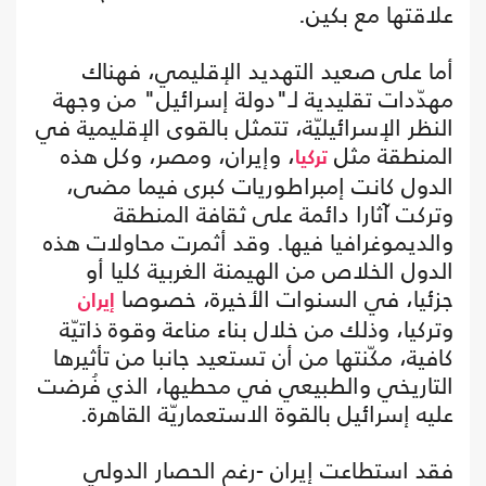
علاقتها مع بكين.
أما على صعيد التهديد الإقليمي، فهناك
مهدّدات تقليدية لـ"دولة إسرائيل" من وجهة
النظر الإسرائيليّة، تتمثل بالقوى الإقليمية في
المنطقة مثل
، وإيران، ومصر، وكل هذه
تركيا
الدول كانت إمبراطوريات كبرى فيما مضى،
وتركت آثارا دائمة على ثقافة المنطقة
والديموغرافيا فيها. وقد أثمرت محاولات هذه
الدول الخلاص من الهيمنة الغربية كليا أو
جزئيا، في السنوات الأخيرة، خصوصا
إيران
وتركيا، وذلك من خلال بناء مناعة وقوة ذاتيّة
كافية، مكّنتها من أن تستعيد جانبا من تأثيرها
التاريخي والطبيعي في محطيها، الذي فُرضت
عليه إسرائيل بالقوة الاستعماريّة القاهرة.
فقد استطاعت إيران -رغم الحصار الدولي