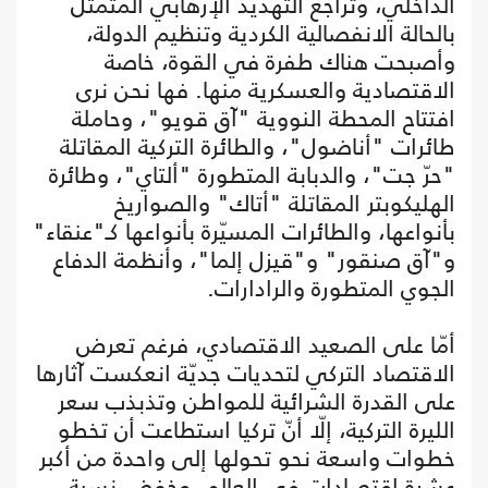
الداخلي، وتراجَع التهديد الإرهابي المتمثل
بالحالة الانفصالية الكردية وتنظيم الدولة،
وأصبحت هناك طفرة في القوة، خاصة
الاقتصادية والعسكرية منها. فها نحن نرى
افتتاح المحطة النووية "آق قويو"، وحاملة
طائرات "أناضول"، والطائرة التركية المقاتلة
"حرّ جت"، والدبابة المتطورة "ألتاي"، وطائرة
الهليكوبتر المقاتلة "أتاك" والصواريخ
بأنواعها، والطائرات المسيّرة بأنواعها كـ"عنقاء"
و"آق صنقور" و"قيزل إلما"، وأنظمة الدفاع
الجوي المتطورة والرادارات.
أمّا على الصعيد الاقتصادي، فرغم تعرض
الاقتصاد التركي لتحديات جديّة انعكست آثارها
على القدرة الشرائية للمواطن وتذبذب سعر
الليرة التركية، إلّا أنّ تركيا استطاعت أن تخطو
خطوات واسعة نحو تحولها إلى واحدة من أكبر
عشرة اقتصادات في العالم، وخفض نسبة