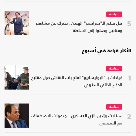
سياسة
5
هل يحكم الـ"صراصير" الهند؟.. نخبرك عن مشاهير
وفنانين وصلوا إلى السلطة
الأكثر قراءة في أسبوع
سياسة
1
قيادات بـ "البوليساريو" تفتح باب النقاش حول مقترح
الحكم الذاتي المغربي
سياسة
2
ممثلات يرتدين الزي العسكري.. ودعوات للاصطفاف
مع السيسي