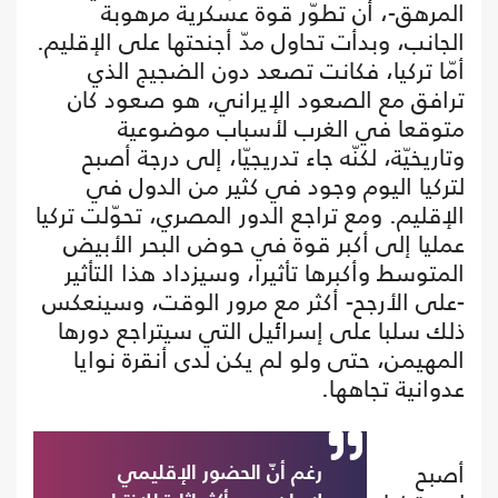
المرهق-، أن تطوّر قوة عسكرية مرهوبة
الجانب، وبدأت تحاول مدّ أجنحتها على الإقليم.
أمّا تركيا، فكانت تصعد دون الضجيج الذي
ترافق مع الصعود الإيراني، هو صعود كان
متوقعا في الغرب لأسباب موضوعية
وتاريخيّة، لكنّه جاء تدريجيّا، إلى درجة أصبح
لتركيا اليوم وجود في كثير من الدول في
الإقليم. ومع تراجع الدور المصري، تحوّلت تركيا
عمليا إلى أكبر قوة في حوض البحر الأبيض
المتوسط وأكبرها تأثيرا، وسيزداد هذا التأثير
-على الأرجح- أكثر مع مرور الوقت، وسينعكس
ذلك سلبا على إسرائيل التي سيتراجع دورها
المهيمن، حتى ولو لم يكن لدى أنقرة نوايا
عدوانية تجاهها.
أصبح
رغم أنّ الحضور الإقليمي