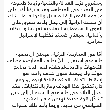
ومشروع حزب العدالة والتنمية وزيادة طموحه
في التمدد في المنطقة، وقدرة تركيا أكبر على
مزاحمة القوى الإقليمية بل والدولية. ولا شك
أن خططه الرامية إلى جعل بلاده تتفوق على
القوى الاستعمارية التقليدية كفرنسا وبريطانيا
وألمانيا، سيعني ضمنيا تخطّيها لإسرائيل
بمراحل.
أمّا فوز المعارضة التركية، فيمكن أن تعقبه
حالة عدم استقرار؛ لأنّ تحالف المعارضة مختلف
التوجهات والأيديولوجيات، ليس لديه برنامج
موحّد ولا يجمعه سوى هدف واحد، هو
إسقاط التحالف الحاكم بقيادة أردوغان، وفي
حال تحقيق هذا الهدف وفاز بالانتخابات، فقد
تدخل البلاد في حالة عدم الاستقرار إلى حين
تشكّل قوة جديدة تهيمن على المشهد
السياسي من جديد. وربما يأخذ ذلك سنوات