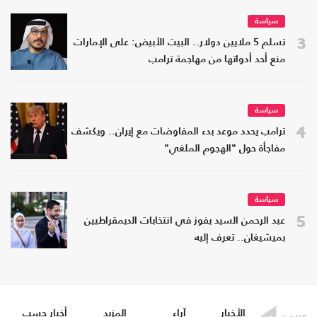
سياسة
3
تسلم 5 ملايين دولار.. البيت الأبيض: على الإمارات
منع أحد أدواتها من مهاجمة ترامب
سياسة
4
ترامب يحدد موعد بدء المفاوضات مع إيران.. ويكشف
مفاجأة حول "الهجوم الملغي"
سياسة
5
عبد الرحمن السيد يفوز في انتخابات الديمقراطيين
بميشيغان.. تعرف إليه
الأخبار
آراء
المزيد
أخبار حسب