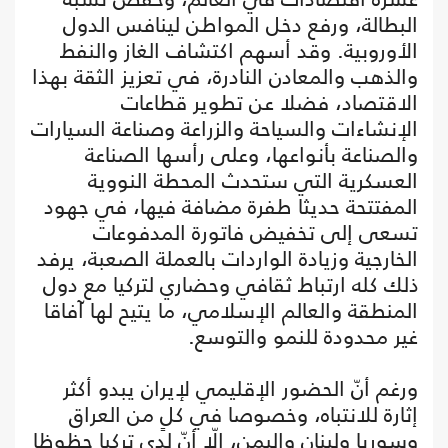
البطالة، ورفع دخل المواطن لينافس الدول
الأوروبية. وقد أسهم اكتشاف الغاز والنفط
والذهب والمعادن النادرة، في تعزيز الثقة بهذا
الاقتصاد، فضلا عن تطوير قطاعات
الإنشاءات والسياحة والزراعة وصناعة السيارات
والصناعة بأنواعها، وعلى رأسها الصناعة
العسكرية التي ستحدث المحطة النووية
المفتتحة حديثا طفرة مضافة فيها، في جهود
تسعى إلى تخفيض فاتورة المدفوعات
الخارجية وزيادة الواردات بالعملة الصعبة، يرفد
ذلك كله ارتباط ثقافي وحضاري لتركيا مع دول
المنطقة والعالم الإسلامي، ما يتيح لها آفاقا
غير محدودة للنمو والتوسع.
ورغم أنّ الحضور الإقليمي لإيران يبدو أكثر
إثارة للانتباه، وخصوصا في كلٍ من العراق
وسوريا ولبنان واليمن، إلّا أنّ لدى تركيا حظوظا