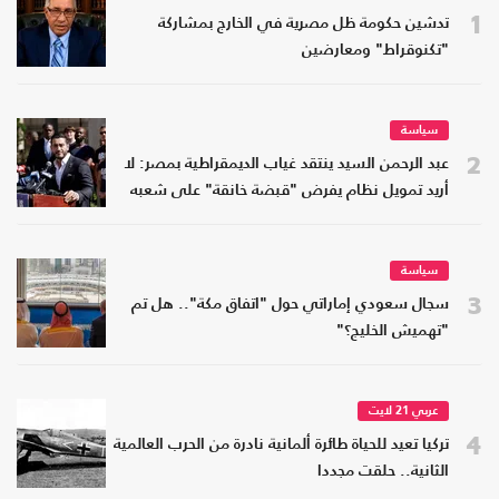
1
تدشين حكومة ظل مصرية في الخارج بمشاركة
"تكنوقراط" ومعارضين
سياسة
2
عبد الرحمن السيد ينتقد غياب الديمقراطية بمصر: لا
أريد تمويل نظام يفرض "قبضة خانقة" على شعبه
سياسة
3
سجال سعودي إماراتي حول "اتفاق مكة".. هل تم
"تهميش الخليج؟"
عربي 21 لايت
4
تركيا تعيد للحياة طائرة ألمانية نادرة من الحرب العالمية
الثانية.. حلقت مجددا