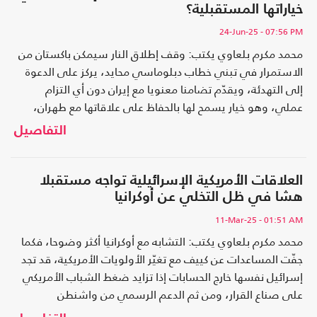
خياراتها المستقبلية؟
24-Jun-25
- 07:56 PM
محمد مكرم بلعاوي يكتب: وقف إطلاق النار سيمكن باكستان من
الاستمرار في تبني خطاب دبلوماسي محايد، يركز على الدعوة
إلى التهدئة، ويقدّم تضامنا معنويا مع إيران دون أي التزام
عملي، وهو خيار يسمح لها بالحفاظ على علاقاتها مع طهران،
دون الإضرار بعلاقاتها الاستراتيجية مع الخليج أو استفزاز
التفاصيل
واشنطن، وسيمكن باكستان من التعامل مع هذا التصعيد على
قاعدة دقيقة، قائمة على إظهار الدعم المعنوي لإيران دون تجاوز
الخطوط الحمراء الدولية والخليجية، في سياسة تُراعي الداخل
العلاقات الأمريكية الإسرائيلية تواجه مستقبلا
والخارج، وتحاول تجنب إشعال أي جبهة إضافية في بيئة إقليمية
هشا في ظل التخلي عن أوكرانيا
شديدة الاشتعال
11-Mar-25
- 01:51 AM
محمد مكرم بلعاوي يكتب: التشابه مع أوكرانيا أكثر وضوحا، فكما
جفّت المساعدات عن كييف مع تغيّر الأولويات الأمريكية، قد تجد
إسرائيل نفسها خارج الحسابات إذا تزايد ضغط الشباب الأمريكي
على صناع القرار، ومن ثم الدعم الرسمي من واشنطن