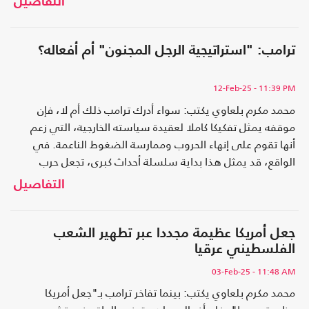
التفاصيل
ترامب: "استراتيجية الرجل المجنون" أم أفعاله؟
12-Feb-25
- 11:39 PM
محمد مكرم بلعاوي يكتب: سواء أدرك ترامب ذلك أم لا، فإن
موقفه يمثل تفكيكا كاملا لعقيدة سياسته الخارجية، التي زعم
أنها تقوم على إنهاء الحروب وممارسة الضغوط الناعمة. في
الواقع، قد يمثل هذا بداية سلسلة أحداث كبرى، تجعل حرب
السابع من تشرين الأول/ أكتوبر تبدو كنزهةٍ بسيطةٍ بجانبها
التفاصيل
جعل أمريكا عظيمة مجددا عبر تطهير الشعب
الفلسطيني عرقيا
03-Feb-25
- 11:48 AM
محمد مكرم بلعاوي يكتب: بينما تفاخر ترامب بـ"جعل أمريكا