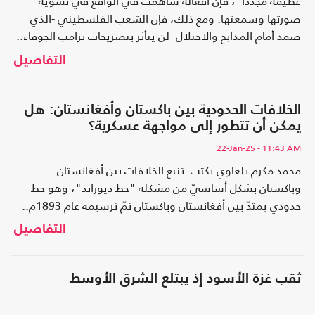
عظيمة مجددا"، فإن أفعاله ساهمت في الواقع في تشويه
صورتها وسمعتها. ومع ذلك، فإن الشعب الفلسطيني -الذي
صمد أمام المذابح والاحتلال- لن يتأثر بتصريحات ترامب الجوفاء..
التفاصيل
الخلافات الحدودية بين باكستان وأفغانستان: هل
يمكن أن تتطور إلى مواجهة عسكرية؟
22-Jan-25
- 11:43 AM
محمد مكرم بلعاوي يكتب: تنبع الخلافات بين أفغانستان
وباكستان بشكل أساسيّ من مشكلة "خط ديوراند"، وهو خط
حدودي يمتدّ بين أفغانستان وباكستان تمّ ترسيمه عام 1893م..
التفاصيل
ثقب غزة الأسود إذ يبتلع الشرق الأوسط