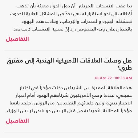
بدا عقب الانسحاب الأمريكي أنّ دول الجوار معنيّة بأن تذهب
أفغانستان نحو استقرار نسبي يحدّ من المشاكل العابرة للحدود،
كمشكلة الهجرة والمخدرات والإرهاب، وقادت هذه الجهود
باكستان على وجه الخصوص، إذ إنّ عملية الانسحاب كانت تُعد
نصرا للدبلوماسية الباكستانية
التفاصيل
هل وصلت العلاقات الأمريكية الهندية إلى مفترق
طرق؟
18-Apr-22
- 08:53 AM
هذه العلاقة المميزة بين الشريكين دخلت مؤخراً في اختبار
حقيقي، عندما وضع الأمريكيون شركاءهم الهنود أمام اختبار
الاختيار بينهم وبين حلفائهم التقليديين من الروس، فلقد تابعنا
مؤخراً المطالبة الأمريكية من قِبل الرئيس جو بايدن لرئيس الوزراء
الهندي مودي بأن يتم تخفيض كميات النفط التي تستوردها
التفاصيل
الهند..