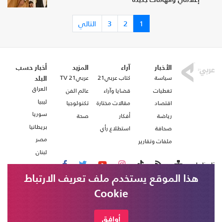
إعلامي واتهامات جديدة
1
2
3
التالي
الأخبار
آراء
المزيد
أخبار حسب
سياسة
كتاب عربي21
عربي21 TV
البلد
العراق
تغطيات
قضايا وآراء
عالم الفن
ليبيا
اقتصاد
مقالات مختارة
تكنولوجيا
سوريا
رياضة
أفكار
صحة
بريطانيا
صحافة
استطلاع رأي
مصر
ملفات وتقارير
لبنان
تابعنا على
هذا الموقع يستخدم ملف تعريف الارتباط
Cookie
من نحن
اتصل بنا
وزير الصحة اليمني قاسم بحيبح يعلن ارتفاع
شروط الاستخدام
أوافق