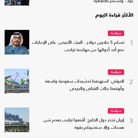
غزة.. وتستمر بالتغطية
الأكثر قراءة اليوم
سياسة
1
تسلم 5 ملايين دولار.. البيت الأبيض: على الإمارات
منع أحد أدواتها من مهاجمة ترامب
سياسة
2
الحوثي: استهدفنا تحشيدات سعودية واسعة
وأوقعنا مئات القتلى والجرحى
سياسة
3
إيران تحذر دول الخليج: أقنعوا ترامب بعدم شن
هجمات وإلا سنضربكم بقوة