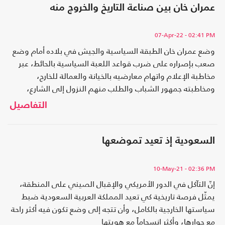
عمران خان بين صناعة التاريخ والخروج منه
07-Apr-22
- 02:41 PM
وضع عمران خان الطبقة السياسية والجيش في بلاده أمام وضع
صعب بإصراره على ضرب قواعد اللعبة السياسية بالحائط، عبر
مخاطبة الإعلام واتهام معارضيه بالخيانة والعمالة للخارج،
ومخاطبته جمهور الشباب والطلب منهم النزول إلى الشارع،
واستحضار العاطفة الدينية والوطنية عند عموم الشعب
التفاصيل
الباكستاني،
السعودية إذ تعيد تموضعها
10-May-21
- 02:36 PM
إنّ التآكل في الدور الأمريكي والإقبال الصيني على المنطقة،
يمثّل فرصة تاريخية كي تعيد المملكة العربية السعودية ضبط
سياستها الخارجية بالكامل، وأن تتجه إلى وضع تكون فيه أكثر راحة
مع جوارها، وأكثر انسجاماً مع هويتها