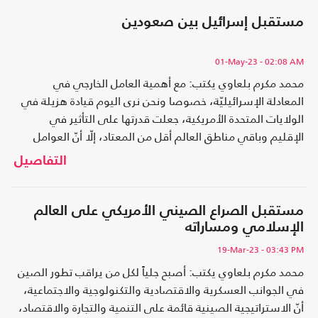
مستقبل إسرائيل بين صعودين
01-May-23
- 02:08 AM
محمد مكرم بلعاوي يكتب: مع أهمية العامل الخارجي في
المعادلة الإسرائيليّة، خصوصا ونحن نرى اليوم قيادة هزيلة في
الولايات المتحدة الأمريكية، جعلت قدرتها على التأثير في
الإقليم وباقي مناطق العالم أقل من المعتاد، إلّا أنّ العوامل
الذاتية والداخلية المرتبطة بالمجتمع الإسرائيلي، وعلاقاته مع
التفاصيل
النخبة اليهودية والصهيونية الداعمة في الولايات المتحدة
وأوروبا، ستكون هي الأكثر تأثيرا على وجود دولة إسرائيل
ومستقبلها.
مستقبل الصراع الصيني الأمريكي على العالم
الإسلامي ومساراته
19-Mar-23
- 03:43 PM
محمد مكرم بلعاوي يكتب: أصبح جلياً لكل من يراقب تطور الصين
في الجوانب العسكرية والاقتصادية والتكنولوجية والاجتماعية،
أنّ الاستراتيجية الصينية قائمة على التنمية والتجارة والاقتصاد،