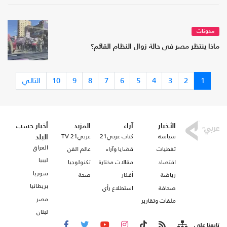
مدونات
ماذا ينتظر مصر في حالة زوال النظام القائم؟
1
2
3
4
5
6
7
8
9
10
التالي
الأخبار
آراء
المزيد
أخبار حسب
سياسة
كتاب عربي21
عربي21 TV
البلد
العراق
تغطيات
قضايا وآراء
عالم الفن
ليبيا
اقتصاد
مقالات مختارة
تكنولوجيا
سوريا
رياضة
أفكار
صحة
بريطانيا
صحافة
استطلاع رأي
مصر
ملفات وتقارير
لبنان
تابعنا على