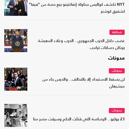
NYT تكشف كواليس محاولة إنفانتينو بيع حصة من "فيفا"
لشقيق كوشنر
صحافة
غضب داخل الحزب الجمهوري.. الحرب وغلاء المعيشة
يربكان حسابات ترامب
مدونات
مدونات
لن يسقط الاستبداد إلا بالتحالف.. والدرس جاء من
ميشيغان
مدونات
23 يوليو.. الرصاصة التي قتلت الحلم وسرقت مصر منا