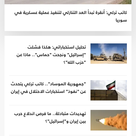
كاتب تركي: أنقرة تبدأ العد التنازلي لتنفيذ عملية عسكرية في
سوريا
تحليل استخباراتي: هكذا فشلت
"إسرائيل" ونجحت "حماس".. ماذا عن
"حزب الله"؟
"جمهورية الموساد".. كاتب تركي يتحدث
عن "نفوذ" استخبارات الاحتلال في إيران
تهديدات متبادلة.. ما فرص اندلاع حرب
بين إيران و"إسرائيل"؟